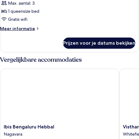
Max. aantal: 3
Luxe
Double
1 queensize bed
Room
Gratis wifi
laden
Meer
Meer informatie
details
over
Prijzen voor je datums bekijken
Luxe
Double
Room
Vergelijkbare accommodaties
Ibis Bengaluru Hebbal
Visthara
Ibis
Visthara
Ibis Bengaluru Hebbal
Vistha
Bengaluru
Grands
Nagavara
Whitefi
Hebbal
Whitefie