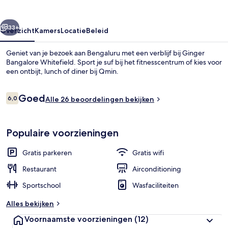
rige
Volgende
33+
Overzicht
Kamers
Locatie
Beleid
Geniet van je bezoek aan Bengaluru met een verblijf bij Ginger
Bangalore Whitefield. Sport je suf bij het fitnesscentrum of kies voor
een ontbijt, lunch of diner bij Qmin.
Beoordelingen
Goed
6,0
Alle 26 beoordelingen bekijken
6,0 op 10 –
Populaire voorzieningen
Ze serveren er ontbijt, lunch en diner
Gratis parkeren
Gratis wifi
Restaurant
Airconditioning
Sportschool
Wasfaciliteiten
Alles bekijken
Voornaamste voorzieningen
(12)