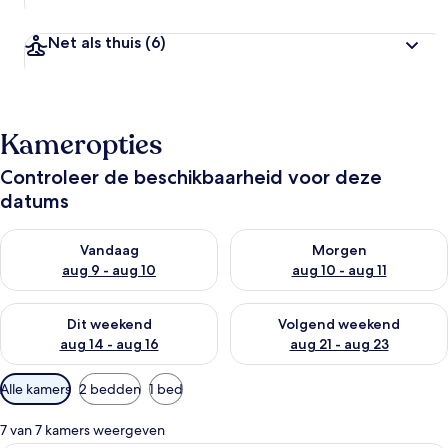
Net als thuis
(6)
Kameropties
Controleer de beschikbaarheid voor deze
datums
De beschikbaarheid controleren voor vanavond aug 9 - aug 1
De beschikbaarheid controler
Vandaag
Morgen
aug 9 - aug 10
aug 10 - aug 11
De beschikbaarheid controleren voor dit weekend aug 14 - au
De beschikbaarheid controler
Dit weekend
Volgend weekend
aug 14 - aug 16
aug 21 - aug 23
Beschikbare
Alle kamers
2 bedden
1 bed
filters
voor
7 van 7 kamers weergeven
kamers