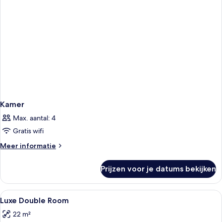
Kamer
Max. aantal: 4
Gratis wifi
Meer
Meer informatie
details
over
Prijzen voor je datums bekijken
Kamer
Alle
Lakens van Egyptisch katoen, luxe b
1
Luxe Double Room
foto's
22 m²
voor