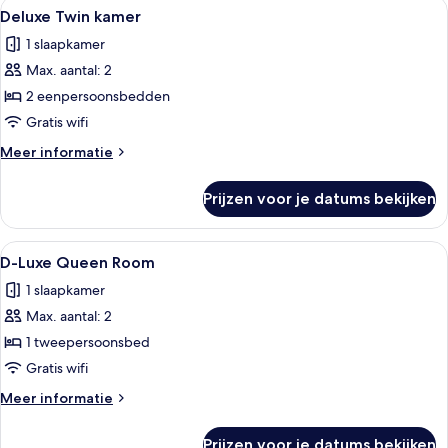
Alle
Een moderne hotelkamer met een groo
2
Deluxe Twin kamer
foto's
1 slaapkamer
voor
Max. aantal: 2
Deluxe
Twin
2 eenpersoonsbedden
kamer
Gratis wifi
laden
Meer
Meer informatie
details
over
Prijzen voor je datums bekijken
Deluxe
Twin
kamer
Alle
Een moderne hotelkamer met een bed,
2
D-Luxe Queen Room
foto's
1 slaapkamer
voor
Max. aantal: 2
D-
Luxe
1 tweepersoonsbed
Queen
Gratis wifi
Room
Meer
Meer informatie
laden
details
over
Prijzen voor je datums bekijken