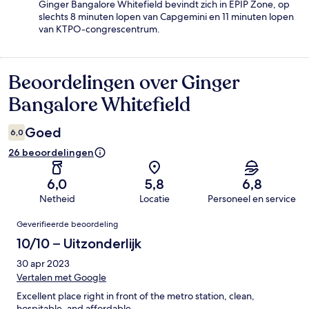
Ginger Bangalore Whitefield bevindt zich in EPIP Zone, op
slechts 8 minuten lopen van Capgemini en 11 minuten lopen
van KTPO-congrescentrum.
Beoordelingen over Ginger
Beoordelingen
Bangalore Whitefield
Goed
6,0
26 beoordelingen
6,0
5,8
6,8
Netheid
Locatie
Personeel en service
Beoordelingen
Geverifieerde beoordeling
10/10 – Uitzonderlijk
30 apr 2023
Vertalen met Google
Excellent place right in front of the metro station, clean,
hospitable, and affordable.