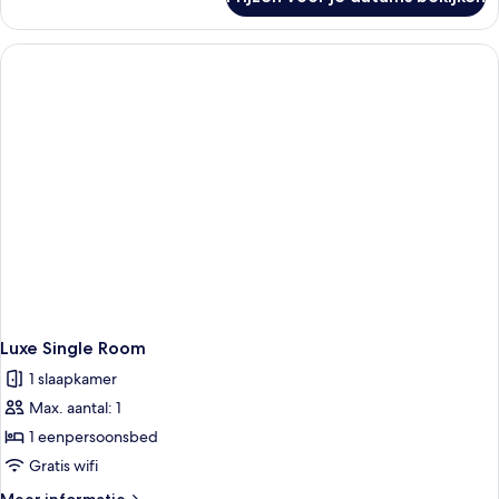
D-
Luxe
Queen
Room
Luxe Single Room
1 slaapkamer
Max. aantal: 1
1 eenpersoonsbed
Gratis wifi
Meer