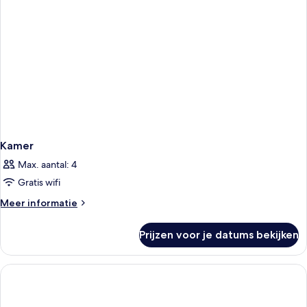
Kamer
Max. aantal: 4
Gratis wifi
Meer
Meer informatie
details
over
Prijzen voor je datums bekijken
Kamer