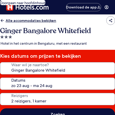
Doorgaan naar hoofdinhoud
Download de app
Alle accommodaties bekijken
Ginger Bangalore Whitefield
3.0-
sterrenaccommodatie
Hotel in het centrum in Bengaluru, met een restaurant
Kies datums om prijzen te bekijken
Waar wil je naartoe?
Datums
Reizigers
Zoeken