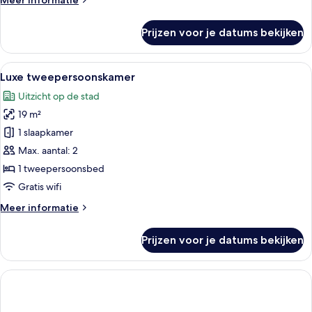
Meer informatie
details
over
Prijzen voor je datums bekijken
Luxe
Single
Room
Alle
Een moderne hotelkamer met een bed, 
9
Luxe tweepersoonskamer
foto's
Uitzicht op de stad
voor
19 m²
Luxe
tweepersoonskamer
1 slaapkamer
laden
Max. aantal: 2
1 tweepersoonsbed
Gratis wifi
Meer
Meer informatie
details
over
Prijzen voor je datums bekijken
Luxe
tweepersoonskamer