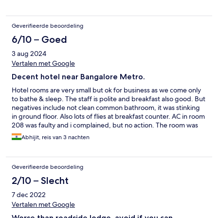
Geverifieerde beoordeling
6/10 – Goed
3 aug 2024
Vertalen met Google
Decent hotel near Bangalore Metro.
Hotel rooms are very small but ok for business as we come only
to bathe & sleep. The staff is polite and breakfast also good. But
negatives include not clean common bathroom, it was stinking
in ground floor. Also lots of flies at breakfast counter. AC in room
208 was faulty and i complained, but no action. The room was
not getting cold enough but for weather now i could manage.
Abhijit, reis van 3 nachten
Summers would have been horrible
Geverifieerde beoordeling
2/10 – Slecht
7 dec 2022
Vertalen met Google
Worse than roadside lodge, avoid if you can