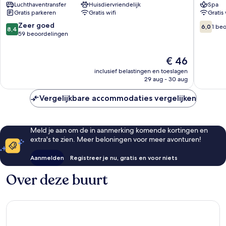
Luchthaventransfer
Huisdiervriendelijk
Spa
Nagavara
Gratis parkeren
Gratis wifi
Gratis 
8.4
6.0
Zeer goed
6,0
1 be
8,4
van
van
59 beoordelingen
10,
10,
Zeer
1
De
€ 46
goed,
beoorde
prijs
59
inclusief belastingen en toeslagen
is
beoordelingen
29 aug - 30 aug
€ 46
Vergelijkbare accommodaties vergelijken
Meld je aan om de in aanmerking komende kortingen en
extra's te zien. Meer beloningen voor meer avonturen!
Aanmelden
Registreer je nu, gratis en voor niets
Over deze buurt