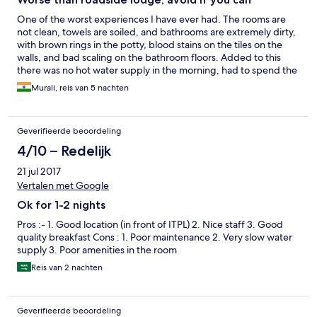
One of the worst experiences I have ever had. The rooms are
not clean, towels are soiled, and bathrooms are extremely dirty,
with brown rings in the potty, blood stains on the tiles on the
walls, and bad scaling on the bathroom floors. Added to this
there was no hot water supply in the morning, had to spend the
entire day stinking without a shower. There were frequent
Murali, reis van 5 nachten
power outages causing Wi-Fi disruptions while I am on
office/work-related calls. The key cards stopped working after
the power outages and I had to get them reprogrammed. The
Geverifieerde beoordeling
hotel staff brushed off my complaints saying it’s the hard water
but they clean the bathroom every day. All nonsense. Just stay
4/10 – Redelijk
away from this overpriced filthy hotel. A cheap ass roadside
21 jul 2017
lodge/motel is far better, at least you know you are there to save
some money.
Vertalen met Google
Ok for 1-2 nights
Pros :- 1. Good location (in front of ITPL) 2. Nice staff 3. Good
quality breakfast Cons : 1. Poor maintenance 2. Very slow water
supply 3. Poor amenities in the room
Reis van 2 nachten
Geverifieerde beoordeling