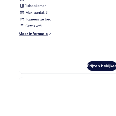
queensize
1 slaapkamer
bed,
Max. aantal: 3
uitzicht
1 queensize bed
op
vallei
Gratis wifi
laden
Meer
Meer informatie
details
over
Suite,
1
queensize
bed,
Prijzen bekijke
uitzicht
op
vallei