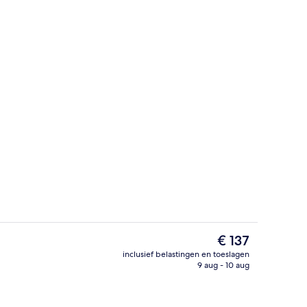
r ontbijt, lunch en diner
Tuin
De
€ 137
huidige
inclusief belastingen en toeslagen
prijs
9 aug - 10 aug
Een seizoensgebonden buitenzwembad
is
€ 137