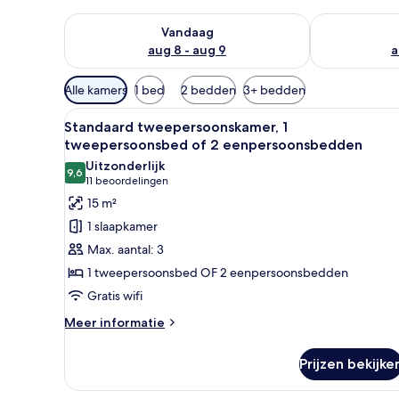
De beschikbaarheid controleren voor vanavond aug 
De beschikbaa
Vandaag
aug 8 - aug 9
a
Beschikbare
Alle kamers
1 bed
2 bedden
3+ bedden
filters
Alle
Een hotelkamer met een groot 
voor
8
Standaard tweepersoonskamer, 1
foto's
kamers
tweepersoonsbed of 2 eenpersoonsbedden
voor
Uitzonderlijk
9,6
Standaard
9,6 van 10
(11
11 beoordelingen
tweepersoonskamer,
beoordelingen)
15 m²
1
1 slaapkamer
tweepersoonsbed
Max. aantal: 3
of
1 tweepersoonsbed OF 2 eenpersoonsbedden
2
Gratis wifi
eenpersoonsbedden
laden
Meer
Meer informatie
details
over
Prijzen bekijke
Standaard
tweepersoonskamer,