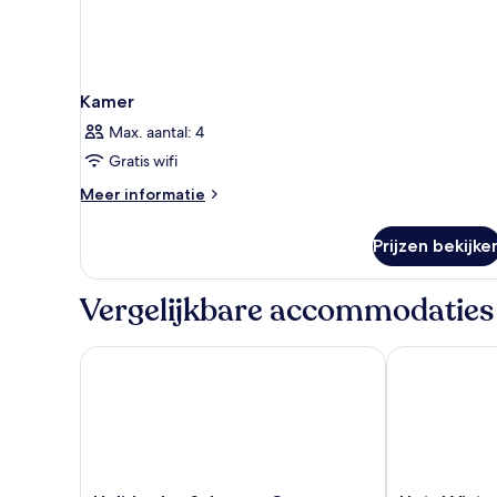
Kamer
Max. aantal: 4
Gratis wifi
Meer
Meer informatie
details
over
Prijzen bekijke
Kamer
Vergelijkbare accommodaties
Holiday Inn Salerno - Cava De'Tirreni by IHG
Hotel Victori