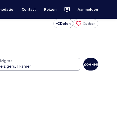
modatie
Contact
Reizen
Aanmelden
Delen
Opslaan
izigers
Zoeken