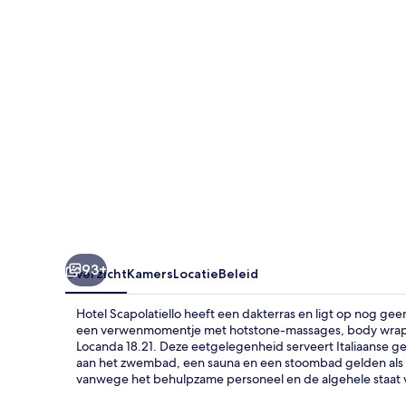
93+
Overzicht
Kamers
Locatie
Beleid
Hotel Scapolatiello heeft een dakterras en ligt op nog gee
een verwenmomentje met hotstone-massages, body wraps o
Locanda 18.21. Deze eetgelegenheid serveert Italiaanse ge
aan het zwembad, een sauna en een stoombad gelden als
vanwege het behulpzame personeel en de algehele staat