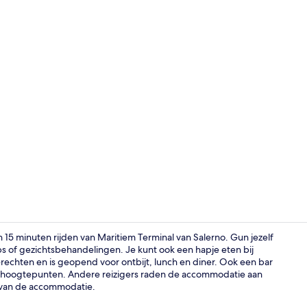
Ze serveren e
n 15 minuten rijden van Maritiem Terminal van Salerno. Gun jezelf
f gezichtsbehandelingen. Je kunt ook een hapje eten bij
rechten en is geopend voor ontbijt, lunch en diner. Ook een bar
Exterieur
 hoogtepunten. Andere reizigers raden de accommodatie aan
 van de accommodatie.