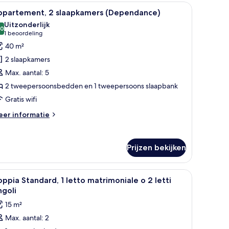
bloemenbehang.
toelen, een bank en een kast.
le
Een hotelkamer met een bed, bureau, stoel, k
18
ppartement, 2 slaapkamers (Dependance)
oto's
Uitzonderlijk
oor
,0
10,0 van 10
(1
1 beoordeling
ppartement,
beoordeling)
40 m²
2 slaapkamers
laapkamers
Max. aantal: 5
Dependance)
2 tweepersoonsbedden en 1 tweepersoons slaapbank
aden
Gratis wifi
eer
er informatie
tails
er
partement,
Prijzen bekijken
aapkamers
ependance)
le
Luxe beddengoed, een minibar, een kluis op 
7
ppia Standard, 1 letto matrimoniale o 2 letti
oto's
ngoli
oor
15 m²
oppia
Max. aantal: 2
tandard,