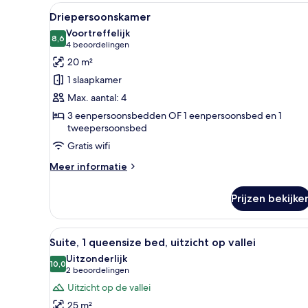
1
Alle
Hotelkamer met een bed, een 
5
tweepersoonsbed
Driepersoonskamer
foto's
of
Voortreffelijk
2
voor
8,6
8,6 van 10
(4
4 beoordelingen
eenpersoonsbedden
Driepersoonskamer
beoordelingen)
20 m²
laden
1 slaapkamer
Max. aantal: 4
3 eenpersoonsbedden OF 1 eenpersoonsbed en 1
tweepersoonsbed
Gratis wifi
Meer
Meer informatie
details
over
Prijzen bekijke
Driepersoonskamer
Alle
Een slaapkamer met een bed, 
8
Suite, 1 queensize bed, uitzicht op vallei
foto's
Uitzonderlijk
voor
10,0
10,0 van 10
(2
2 beoordelingen
Suite,
beoordelingen)
Uitzicht op de vallei
1
25 m²