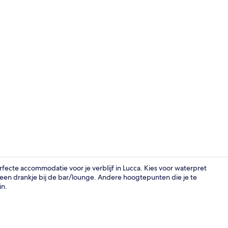
Voorkant va
 perfecte accommodatie voor je verblijf in Lucca. Kies voor waterpret
en drankje bij de bar/lounge. Andere hoogtepunten die je te
in.
Een seizoe