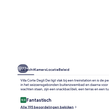
77+
Overzicht
Kamers
Locatie
Beleid
Villa Corte Degli Dei ligt vlak bij een treinstation en is de
in het seizoensgebonden buitenzwembad en daarna voor e
wachten staan, zijn een snackbar/deli, een terras en een tu
Beoordelingen
Fantastisch
9,0
9,0 op 10 –
Alle 195 beoordelingen bekijken