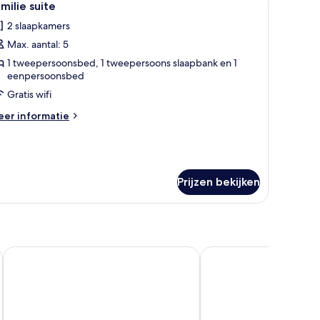
5
milie suite
oto's
2 slaapkamers
oor
Max. aantal: 5
amilie
uite
1 tweepersoonsbed, 1 tweepersoons slaapbank en 1
eenpersoonsbed
aden
Gratis wifi
eer
er informatie
tails
er
milie
ite
Prijzen bekijken
Le Dimore del Borgo
Lucca In Villa Lucrezia