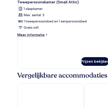
4
Tweepersoonskamer (Small Attic)
foto's
1 slaapkamer
voor
Max. aantal: 3
Tweepersoonskamer
(Small
1 tweepersoonsbed en 1 eenpersoonsbed
Attic)
Gratis wifi
laden
Meer
Meer informatie
details
over
Tweepersoonskamer
(Small
Attic)
Prijzen bekijke
Vergelijkbare accommodaties
Best Western Grand Hotel Guinigi
EXE Toscana