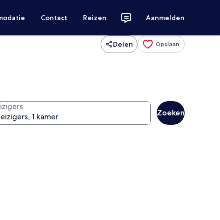
modatie
Contact
Reizen
Aanmelden
Delen
Opslaan
izigers
Zoeken