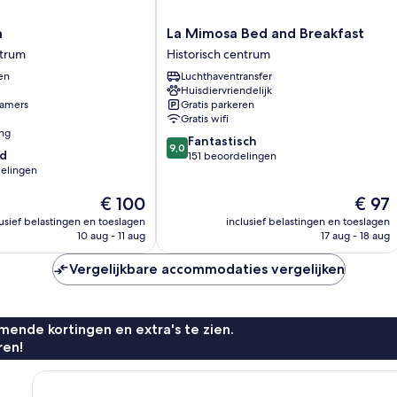
La
a
La Mimosa Bed and Breakfast
Mimosa
ntrum
Historisch centrum
Bed
en
Luchthaventransfer
and
Huisdiervriendelijk
Breakfast
amers
Gratis parkeren
Historisch
Gratis wifi
centrum
ing
9.0
Fantastisch
9,0
d
van
151 beoordelingen
elingen
10,
Fantastisch,
De
De
€ 100
€ 97
151
prijs
prijs
beoordelingen
lusief belastingen en toeslagen
inclusief belastingen en toeslagen
is
is
10 aug - 11 aug
17 aug - 18 aug
€ 100
€ 97
n
Vergelijkbare accommodaties vergelijken
ende kortingen en extra's te zien.
ren!