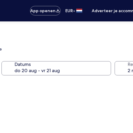
•
App openen
EUR
Adverteer je accom
e
Datums
Re