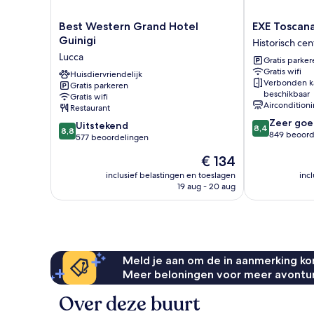
Best
EXE
Best Western Grand Hotel
EXE Toscan
Western
Toscana
Guinigi
Historisch ce
Grand
Historisch
Lucca
Gratis parker
Hotel
centrum
Gratis wifi
Guinigi
Huisdiervriendelijk
Verbonden k
Gratis parkeren
Lucca
beschikbaar
Gratis wifi
Aircondition
Restaurant
8.4
Zeer goe
8.8
Uitstekend
8,4
8,8
van
849 beoord
van
577 beoordelingen
10,
10,
De
€ 134
Zeer
Uitstekend,
prijs
goed,
577
inclusief belastingen en toeslagen
inc
is
849
19 aug - 20 aug
beoordelingen
€ 134
beoordelinge
Meld je aan om de in aanmerking kom
Meer beloningen voor meer avontu
Over deze buurt