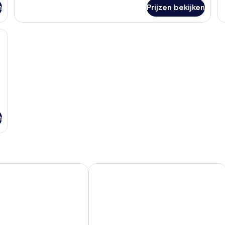
n
Prijzen bekijken
en televisie, een balkon met uitzicht op gebouwen en een airconditioning.
n
arnabhumi
Golden Jade Suvarnabhumi