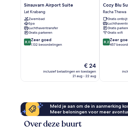
Sinsuvarn
Cozy
Sinsuvarn Airport Suite
Cozy Blu S
Airport
Blu
Lat Krabang
Racha Thewa
Suite
Suvarnabhum
Zwembad
Gratis ontbijt
Lat
Racha
Spa
Luchthaventr
Krabang
Thewa
Luchthaventransfer
Gratis parker
Gratis parkeren
Gratis wifi
8.0
8.2
Zeer goed
Zeer goe
8,0
8,2
van
van
1.132 beoordelingen
457 beoord
10,
10,
Zeer
Zeer
goed,
goed,
De
€ 24
1.132
457
prijs
beoordelingen
beoordelinge
inclusief belastingen en toeslagen
inc
is
21 aug - 22 aug
€ 24
Meld je aan om de in aanmerking kom
Meer beloningen voor meer avontu
Over deze buurt