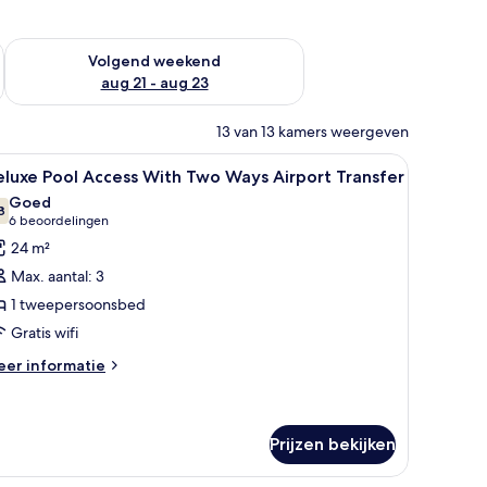
dit weekend aug 14 - aug 16
De beschikbaarheid controleren voor volgend weekend aug 2
Volgend weekend
aug 21 - aug 23
13 van 13 kamers weergeven
flatscreen televisie, een klein tafeltje met een plant en een balkon met uitz
le
Een hotelkamer met een groot bed, een flatscre
9
luxe Pool Access With Two Ways Airport Transfer
oto's
Goed
oor
8
7,8 van 10
(6
6 beoordelingen
eluxe
beoordelingen)
24 m²
ool
Max. aantal: 3
ccess
1 tweepersoonsbed
ith
Gratis wifi
wo
ays
eer
er informatie
tails
irport
er
ransfer
luxe
aden
ol
Prijzen bekijken
cess
th