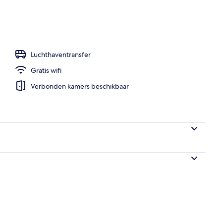
embad, ligstoelen bij het zwembad
Luchthaventransfer
Gratis wifi
Verbonden kamers beschikbaar