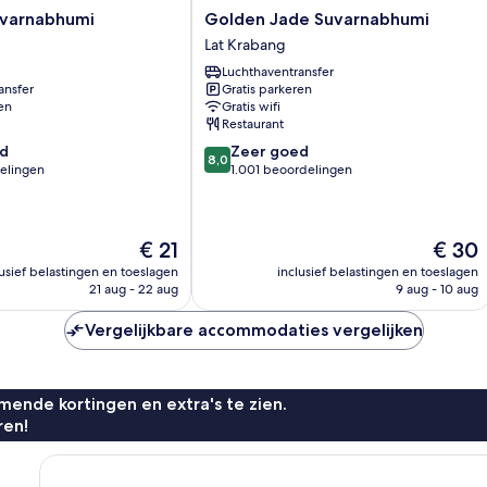
Golden
uvarnabhumi
Golden Jade Suvarnabhumi
Jade
Lat Krabang
i
Suvarnabhumi
Luchthaventransfer
Lat
ansfer
Gratis parkeren
Krabang
en
Gratis wifi
Restaurant
8.0
d
Zeer goed
8,0
van
elingen
1.001 beoordelingen
10,
Zeer
goed,
De
De
€ 21
€ 30
1.001
prijs
prijs
n
beoordelingen
lusief belastingen en toeslagen
inclusief belastingen en toeslagen
is
is
21 aug - 22 aug
9 aug - 10 aug
€ 21
€ 30
Vergelijkbare accommodaties vergelijken
ende kortingen en extra's te zien.
ren!