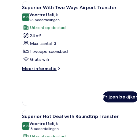
Airport
Alle
Een hotelkamer met een groot b
8
Transfer
Superior With Two Ways Airport Transfer
foto's
Voortreffelijk
voor
8,8
8,8 van 10
(28
28 beoordelingen
Superior
beoordelingen)
Uitzicht op de stad
With
24 m²
Two
Max. aantal: 3
Ways
1 tweepersoonsbed
Airport
Gratis wifi
Transfer
laden
Meer
Meer informatie
details
over
Superior
With
Two
Prijzen bekijke
Ways
Airport
Transfer
Alle
Een hotelkamer met een groot b
8
Superior Hot Deal with Roundtrip Transfer
foto's
Voortreffelijk
voor
8,8
8,8 van 10
(18
18 beoordelingen
Superior
beoordelingen)
Uitzicht op de stad