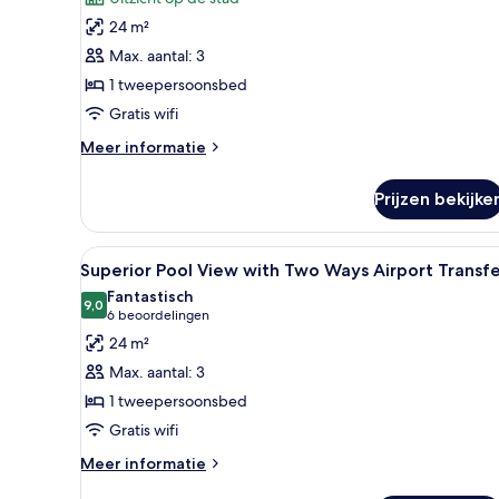
Hot
24 m²
Deal
Max. aantal: 3
with
1 tweepersoonsbed
Roundtrip
Gratis wifi
Transfer
laden
Meer
Meer informatie
details
over
Prijzen bekijke
Superior
Hot
Deal
Alle
Een hotelkamer met een groot b
9
with
Superior Pool View with Two Ways Airport Transf
foto's
Roundtrip
Fantastisch
Transfer
voor
9,0
9,0 van 10
(6
6 beoordelingen
Superior
beoordelingen)
24 m²
Pool
Max. aantal: 3
View
1 tweepersoonsbed
with
Gratis wifi
Two
Ways
Meer
Meer informatie
details
Airport