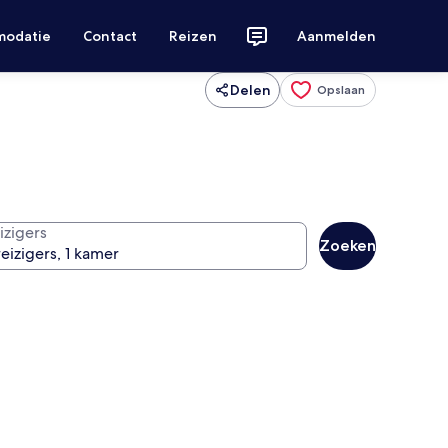
modatie
Contact
Reizen
Aanmelden
Delen
Opslaan
izigers
Zoeken