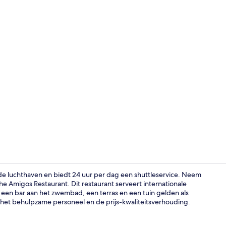
Ingang acc
de luchthaven en biedt 24 uur per dag een shuttleservice. Neem
e Amigos Restaurant. Dit restaurant serveert internationale
 een bar aan het zwembad, een terras en een tuin gelden als
Lobby
r het behulpzame personeel en de prijs-kwaliteitsverhouding.