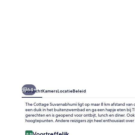
64+
Overzicht
Kamers
Locatie
Beleid
The Cottage Suvarnabhumi ligt op maar 8 km afstand van 
een duik in het buitenzwembad en ga een hapje eten bij Th
gerechten en is geopend voor ontbijt, lunch en diner. Ook
hoogtepunten. Andere reizigers zijn heel enthousiast ove
Beoordelingen
Voortreffelijk
8,8