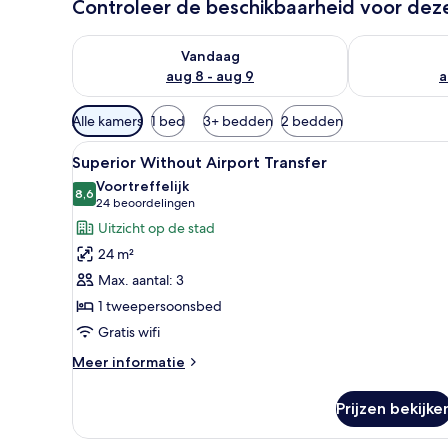
Controleer de beschikbaarheid voor de
De beschikbaarheid controleren voor vanavond aug 
De beschikbaa
Vandaag
aug 8 - aug 9
a
Beschikbare
Alle kamers
1 bed
3+ bedden
2 bedden
filters
Alle
Een hotelkamer met een groot b
voor
8
Superior Without Airport Transfer
foto's
kamers
Voortreffelijk
voor
8,6
8,6 van 10
(24
24 beoordelingen
Superior
beoordelingen)
Uitzicht op de stad
Without
24 m²
Airport
Max. aantal: 3
Transfer
1 tweepersoonsbed
laden
Gratis wifi
Meer
Meer informatie
details
over
Prijzen bekijke
Superior
Without