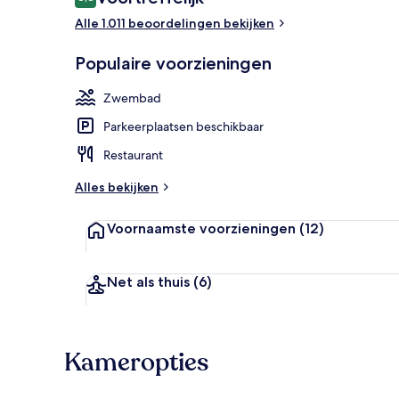
8,8 op 10 –
Alle 1.011 beoordelingen bekijken
Een buitenzw
Populaire voorzieningen
Zwembad
Parkeerplaatsen beschikbaar
Restaurant
Alles bekijken
Voornaamste voorzieningen
(12)
Net als thuis
(6)
Kameropties