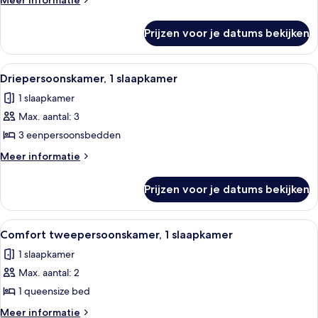
Meer informatie
1
details
over
slaapkamer
Prijzen voor je datums bekijken
Comfort
laden
Twin
kamer,
Alle
Een hotelkamer met twee bedden, een 
6
1
Driepersoonskamer, 1 slaapkamer
foto's
slaapkamer
1 slaapkamer
voor
Max. aantal: 3
Driepersoonskamer,
1
3 eenpersoonsbedden
slaapkamer
Meer
Meer informatie
laden
details
over
Prijzen voor je datums bekijken
Driepersoonskamer,
1
slaapkamer
Alle
Een moderne hotelkamer met een bed, 
5
Comfort tweepersoonskamer, 1 slaapkamer
foto's
1 slaapkamer
voor
Max. aantal: 2
Comfort
tweepersoonskamer,
1 queensize bed
1
Meer
Meer informatie