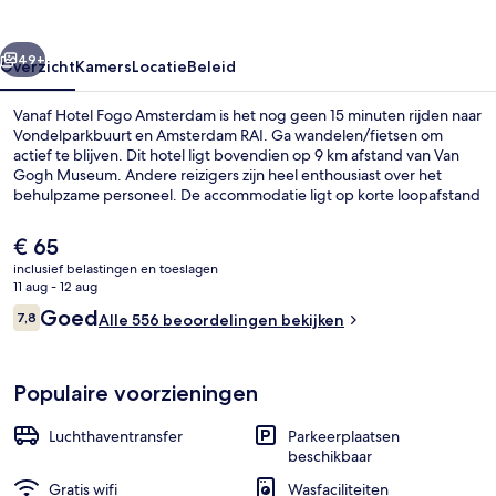
rige
Volgende
49+
Overzicht
Kamers
Locatie
Beleid
Vanaf Hotel Fogo Amsterdam is het nog geen 15 minuten rijden naar
Vondelparkbuurt en Amsterdam RAI. Ga wandelen/fietsen om
actief te blijven. Dit hotel ligt bovendien op 9 km afstand van Van
Gogh Museum. Andere reizigers zijn heel enthousiast over het
behulpzame personeel. De accommodatie ligt op korte loopafstand
van het openbaar vervoer: het is 8 minuten lopen naar Tramhalte
Matterhorn en 10 minuten naar Tramhalte Pilatus.
De
€ 65
huidige
inclusief belastingen en toeslagen
prijs
11 aug - 12 aug
Winkelcentrum
is
Beoordelingen
Goed
7,8
Alle 556 beoordelingen bekijken
€ 65
7,8 op 10 –
Populaire voorzieningen
Luchthaventransfer
Parkeerplaatsen
beschikbaar
Gratis wifi
Wasfaciliteiten