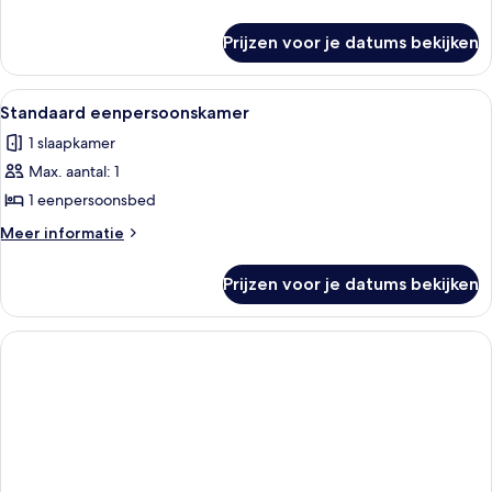
slaapkamer
details
over
laden
Prijzen voor je datums bekijken
Comfort
tweepersoonskamer,
1
Alle
Een hotelkamer met een bed, een burea
1
slaapkamer
Standaard eenpersoonskamer
foto's
1 slaapkamer
voor
Max. aantal: 1
Standaard
eenpersoonskamer
1 eenpersoonsbed
laden
Meer
Meer informatie
details
over
Prijzen voor je datums bekijken
Standaard
eenpersoonskamer