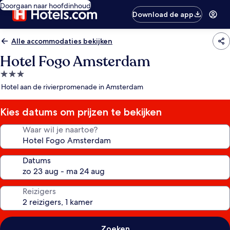
Doorgaan naar hoofdinhoud
Download de app
Alle accommodaties bekijken
Hotel Fogo Amsterdam
3.0-
sterrenaccommodatie
Hotel aan de rivierpromenade in Amsterdam
Kies datums om prijzen te bekijken
Waar wil je naartoe?
Datums
Reizigers
Zoeken