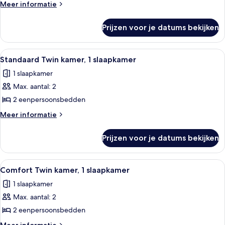
1
Meer
Meer informatie
slaapkamer
details
over
laden
Prijzen voor je datums bekijken
Standaard
tweepersoonskamer,
1
Alle
Een hotelkamer met twee bedden, een 
5
slaapkamer
Standaard Twin kamer, 1 slaapkamer
foto's
1 slaapkamer
voor
Max. aantal: 2
Standaard
Twin
2 eenpersoonsbedden
kamer,
Meer
Meer informatie
1
details
over
slaapkamer
Prijzen voor je datums bekijken
Standaard
laden
Twin
kamer,
Alle
Een hotelkamer met twee bedden, een
7
1
Comfort Twin kamer, 1 slaapkamer
foto's
slaapkamer
1 slaapkamer
voor
Max. aantal: 2
Comfort
Twin
2 eenpersoonsbedden
kamer,
Meer