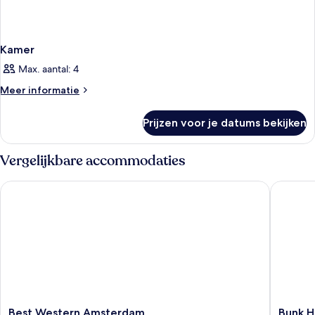
Kamer
Max. aantal: 4
Meer
Meer informatie
details
over
Prijzen voor je datums bekijken
Kamer
Vergelijkbare accommodaties
Best Western Amsterdam
Bunk Ho
Best
Bunk
Best Western Amsterdam
Bunk 