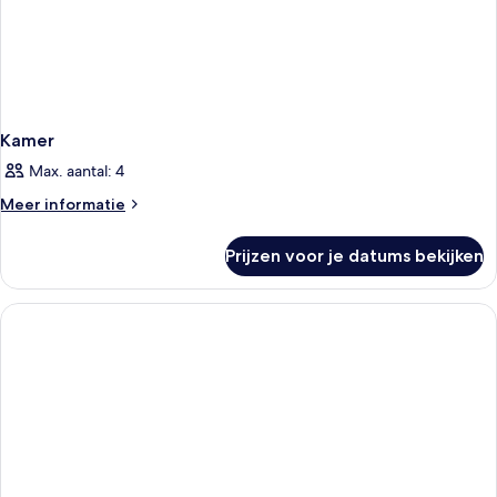
Kamer
Max. aantal: 4
Meer
Meer informatie
details
over
Prijzen voor je datums bekijken
Kamer