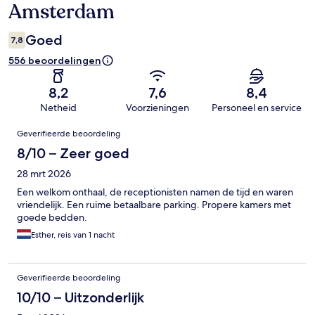
Amsterdam
Goed
7,8
556 beoordelingen
8,2
7,6
8,4
Netheid
Voorzieningen
Personeel en service
Beoordelingen
Geverifieerde beoordeling
8/10 – Zeer goed
28 mrt 2026
Een welkom onthaal, de receptionisten namen de tijd en waren
vriendelijk. Een ruime betaalbare parking. Propere kamers met
goede bedden.
Esther, reis van 1 nacht
Geverifieerde beoordeling
10/10 – Uitzonderlijk