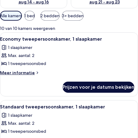
aug 14 - aug 16
aug 21 - aug 23
Beschikbare
Alle kamers
1 bed
2 bedden
3+ bedden
filters
voor
10 van 10 kamers weergeven
kamers
Alle
Een moderne hotelkamer met een groot
4
Economy tweepersoonskamer, 1 slaapkamer
foto's
1 slaapkamer
voor
Max. aantal: 2
Economy
tweepersoonskamer,
1 tweepersoonsbed
1
Meer
Meer informatie
slaapkamer
details
over
laden
Prijzen voor je datums bekijken
Economy
tweepersoonskamer,
1
Alle
Een hotelkamer met een bed, een burea
4
slaapkamer
Standaard tweepersoonskamer, 1 slaapkamer
foto's
1 slaapkamer
voor
Max. aantal: 2
Standaard
tweepersoonskamer,
1 tweepersoonsbed