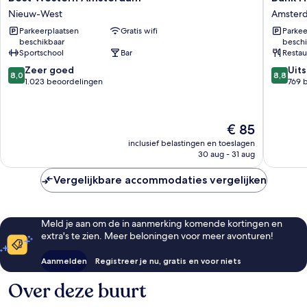
Western
Hotel
Nieuw-West
Amster
Amsterdam
Amster
Parkeerplaatsen
Gratis wifi
Parkee
Nieuw-
Amster
beschikbaar
beschi
West
Noord
Sportschool
Bar
Restau
8.0
8.8
Zeer goed
Uit
8,0
8,8
van
van
1.023 beoordelingen
769 
10,
10,
Zeer
Uitstek
goed,
769
De
€ 85
1.023
beoorde
prijs
beoordelingen
inclusief belastingen en toeslagen
is
30 aug - 31 aug
€ 85
Vergelijkbare accommodaties vergelijken
Meld je aan om de in aanmerking komende kortingen en
extra's te zien. Meer beloningen voor meer avonturen!
Aanmelden
Registreer je nu, gratis en voor niets
Over deze buurt