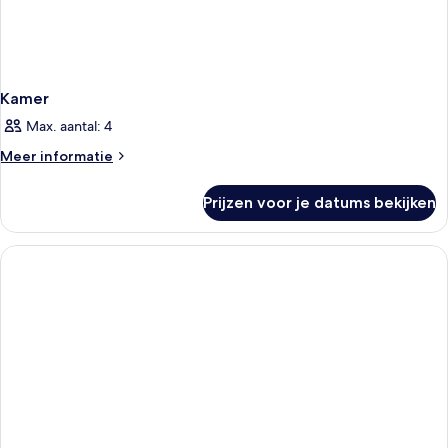
Kamer
Max. aantal: 4
Meer
Meer informatie
details
over
Prijzen voor je datums bekijken
Kamer