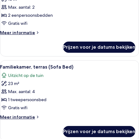
Standaard
kamer,
Max. aantal: 2
uitzicht
2 eenpersoonsbedden
op
Gratis wifi
zee
Meer
Meer informatie
laden
details
over
Prijzen voor je datums bekijken
Standaard
kamer,
uitzicht
Alle
Een moderne hotelkamer met een groot
9
op
Familiekamer, terras (Sofa Bed)
foto's
zee
Uitzicht op de tuin
voor
23 m²
Familiekamer,
terras
Max. aantal: 4
(Sofa
1 tweepersoonsbed
Bed)
Gratis wifi
laden
Meer
Meer informatie
details
over
Prijzen voor je datums bekijken
Familiekamer,
terras