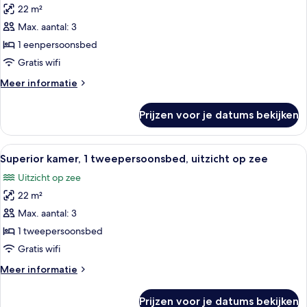
22 m²
Superior
kamer,
Max. aantal: 3
1
1 eenpersoonsbed
eenpersoonsbed,
Gratis wifi
balkon,
Meer
Meer informatie
uitzicht
details
op
over
Prijzen voor je datums bekijken
Superior
zee
kamer,
laden
1
Alle
Een hotelkamer met een groot bed, nach
9
eenpersoonsbed,
Superior kamer, 1 tweepersoonsbed, uitzicht op zee
foto's
balkon,
Uitzicht op zee
uitzicht
voor
op
22 m²
Superior
zee
kamer,
Max. aantal: 3
1
1 tweepersoonsbed
tweepersoonsbed,
Gratis wifi
uitzicht
Meer
Meer informatie
op
details
zee
over
Prijzen voor je datums bekijken
Superior