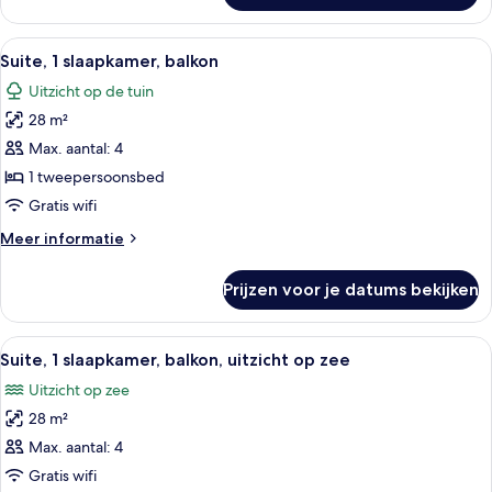
laden
kamer,
1
Alle
Hotelkamer met een groot bed, een bur
8
tweepersoonsbed,
Suite, 1 slaapkamer, balkon
foto's
uitzicht
Uitzicht op de tuin
op
voor
zee
28 m²
Suite,
1
Max. aantal: 4
slaapkamer,
1 tweepersoonsbed
balkon
Gratis wifi
laden
Meer
Meer informatie
details
over
Prijzen voor je datums bekijken
Suite,
1
slaapkamer,
Alle
Een hotelkamer met een groot bed, ee
9
balkon
Suite, 1 slaapkamer, balkon, uitzicht op zee
foto's
Uitzicht op zee
voor
28 m²
Suite,
1
Max. aantal: 4
slaapkamer,
Gratis wifi