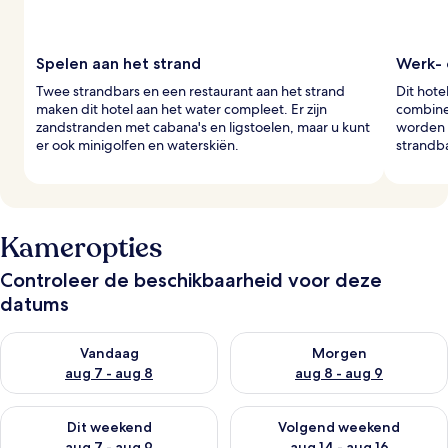
Spelen aan het strand
Werk- 
Twee strandbars en een restaurant aan het strand
Dit hote
maken dit hotel aan het water compleet. Er zijn
combine
zandstranden met cabana's en ligstoelen, maar u kunt
worden 
er ook minigolfen en waterskiën.
strandb
Kameropties
Controleer de beschikbaarheid voor deze
datums
De beschikbaarheid controleren voor vanavond aug 7 - aug 8
De beschikbaarheid controler
Vandaag
Morgen
aug 7 - aug 8
aug 8 - aug 9
De beschikbaarheid controleren voor dit weekend aug 7 - aug
De beschikbaarheid controler
Dit weekend
Volgend weekend
aug 7 - aug 9
aug 14 - aug 16