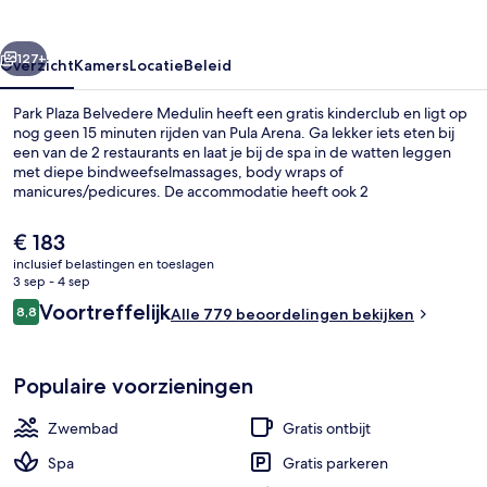
rige
Volgende
127+
Overzicht
Kamers
Locatie
Beleid
Park Plaza Belvedere Medulin heeft een gratis kinderclub en ligt op
nog geen 15 minuten rijden van Pula Arena. Ga lekker iets eten bij
een van de 2 restaurants en laat je bij de spa in de watten leggen
met diepe bindweefselmassages, body wraps of
manicures/pedicures. De accommodatie heeft ook 2
buitenzwembaden, een binnenzwembad en een bar aan het
zwembad.
De
€ 183
huidige
inclusief belastingen en toeslagen
prijs
3 sep - 4 sep
Een binnenzwembad, 2 buitenzwemba
is
Beoordelingen
Voortreffelijk
8,8
Alle 779 beoordelingen bekijken
€ 183
8,8 op 10 –
Populaire voorzieningen
Zwembad
Gratis ontbijt
Spa
Gratis parkeren