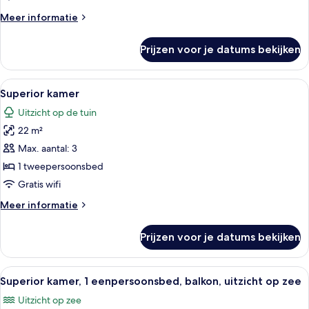
Meer
Meer informatie
details
over
Prijzen voor je datums bekijken
Superior
kamer,
balkon
Alle
Een minibar, een kluis op de kamer, e
8
Superior kamer
foto's
Uitzicht op de tuin
voor
22 m²
Superior
kamer
Max. aantal: 3
laden
1 tweepersoonsbed
Gratis wifi
Meer
Meer informatie
details
over
Prijzen voor je datums bekijken
Superior
kamer
Alle
Een hotelkamer met een groot bed, een
10
Superior kamer, 1 eenpersoonsbed, balkon, uitzicht op zee
foto's
Uitzicht op zee
voor