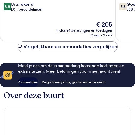
8.8
7.8
Uitstekend
Go
8,8
7,8
van
van
1.011 beoordelingen
328 
10,
10,
Uitstekend,
Goed,
De
€ 205
1.011
328
prijs
inclusief belastingen en toeslagen
beoordelingen
beoorde
is
2 sep - 3 sep
€ 205
Vergelijkbare accommodaties vergelijken
Meld je aan om de in aanmerking komende kortingen en
extra's te zien. Meer beloningen voor meer avonturen!
Aanmelden
Registreer je nu, gratis en voor niets
Over deze buurt