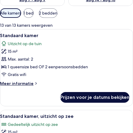
Beschikbare
Alle kamers
1 bed
2 bedden
filters
voor
13 van 13 kamers weergeven
kamers
Alle
Hotelkamer met een groot bed, nachtka
9
Standaard kamer
foto's
Uitzicht op de tuin
voor
15 m²
Standaard
kamer
Max. aantal: 2
laden
1 queensize bed OF 2 eenpersoonsbedden
Gratis wifi
Meer
Meer informatie
details
over
Prijzen voor je datums bekijken
Standaard
kamer
Alle
Hotelkamer met een groot bed, nachtka
8
Standaard kamer, uitzicht op zee
foto's
Gedeeltelijk uitzicht op zee
voor
15 m²