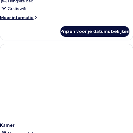
room
1 kingsize bed
with
Gratis wifi
balcony
Meer
Meer informatie
laden
details
over
Prijzen voor je datums bekijken
Superior
room
with
balcony
Kamer