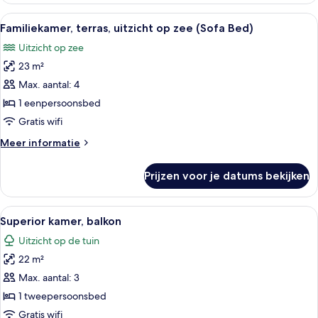
(Sofa
Alle
Een moderne hotelkamer met een groo
7
Bed)
Familiekamer, terras, uitzicht op zee (Sofa Bed)
foto's
Uitzicht op zee
voor
23 m²
Familiekamer,
terras,
Max. aantal: 4
uitzicht
1 eenpersoonsbed
op
Gratis wifi
zee
Meer
Meer informatie
(Sofa
details
Bed)
over
Prijzen voor je datums bekijken
Familiekamer,
laden
terras,
uitzicht
Alle
Een hotelkamer met een bed, een burea
11
op
Superior kamer, balkon
foto's
zee
Uitzicht op de tuin
(Sofa
voor
Bed)
22 m²
Superior
kamer,
Max. aantal: 3
balkon
1 tweepersoonsbed
laden
Gratis wifi