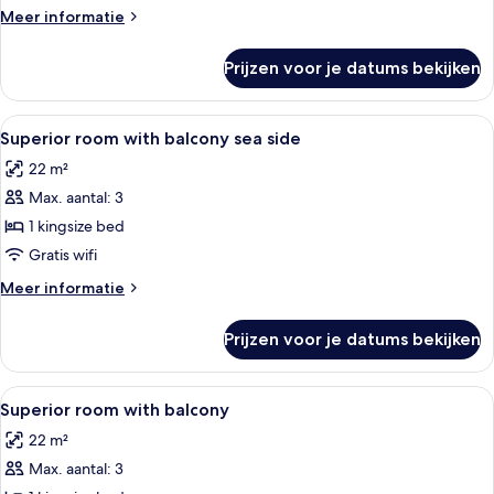
balkon,
Meer
Meer informatie
uitzicht
details
op
over
Prijzen voor je datums bekijken
Suite,
zee
1
laden
slaapkamer,
Alle
Een minibar, een kluis op de kamer, e
4
balkon,
Superior room with balcony sea side
foto's
uitzicht
22 m²
op
voor
zee
Max. aantal: 3
Superior
room
1 kingsize bed
with
Gratis wifi
balcony
Meer
Meer informatie
sea
details
side
over
Prijzen voor je datums bekijken
Superior
laden
room
with
Alle
Een minibar, een kluis op de kamer, e
3
balcony
Superior room with balcony
foto's
sea
22 m²
side
voor
Max. aantal: 3
Superior