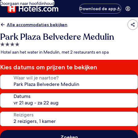
Doorgaan naar hoofdinhoud
Download de app
Alle accommodaties bekijken
Park Plaza Belvedere Medulin
4.0-
sterrenaccommodatie
Hotel aan het water in Medulin, met 2 restaurants en spa
Kies datums om prijzen te bekijken
Waar wil je naartoe?
Datums
Reizigers
Zoeken