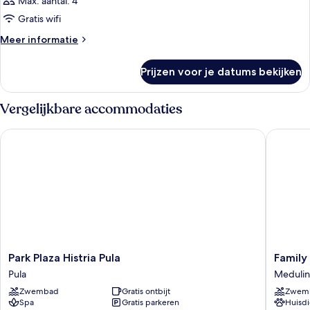
Max. aantal: 4
Gratis wifi
Meer
Meer informatie
details
over
Prijzen voor je datums bekijken
Kamer
Vergelijkbare accommodaties
Park Plaza Histria Pula
Family R
Park
Family
Park Plaza Histria Pula
Family
Plaza
Resort
Pula
Medulin
Histria
del
Zwembad
Gratis ontbijt
Zwem
Pula
Mar
Spa
Gratis parkeren
Huisdi
Pula
Medulin