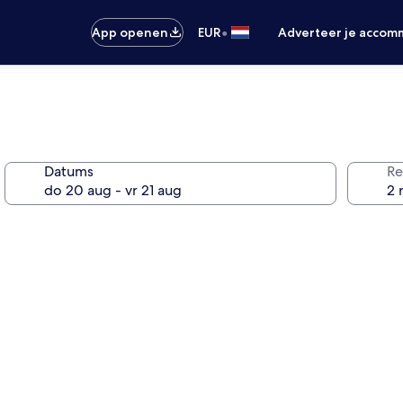
•
App openen
EUR
Adverteer je accom
Datums
Re