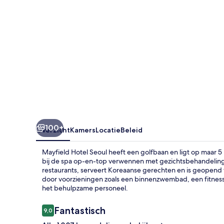
100+
Overzicht
Kamers
Locatie
Beleid
Mayfield Hotel Seoul heeft een golfbaan en ligt op maar 5
bij de spa op-en-top verwennen met gezichtsbehandelin
restaurants, serveert Koreaanse gerechten en is geopend vo
door voorzieningen zoals een binnenzwembad, een fitnessc
het behulpzame personeel.
Beoordelingen
Fantastisch
9,0
9,0 op 10 –