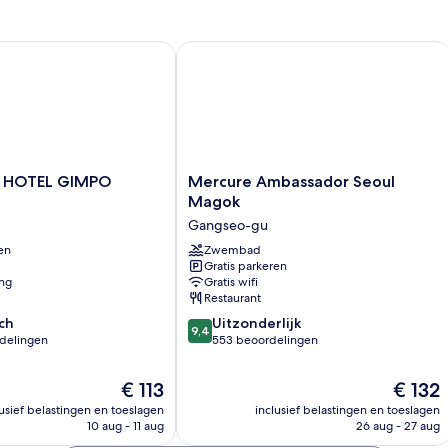
HOTEL GIMPO AIRPORT
Mercure Ambassador Seoul Magok
Mercure
Y HOTEL GIMPO
Mercure Ambassador Seoul
Ambassador
Magok
Seoul
Gangseo-gu
Magok
en
Gangseo-
Zwembad
Gratis parkeren
gu
ing
Gratis wifi
Restaurant
9.4
ch
Uitzonderlijk
9,4
van
rdelingen
553 beoordelingen
10,
Uitzonderlijk,
De
De
€ 113
€ 132
553
prijs
prijs
lusief belastingen en toeslagen
inclusief belastingen en toeslagen
n
beoordelingen
is
is
10 aug - 11 aug
26 aug - 27 aug
€ 113
€ 132