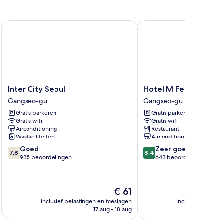
Inter City Seoul
Hotel M Felice
Inter
Hotel
Inter City Seoul
Hotel M Felice
City
M
Gangseo-gu
Gangseo-gu
Seoul
Felice
Gratis parkeren
Gratis parkeren
Gangseo-
Gangseo-
Gratis wifi
Gratis wifi
gu
gu
Airconditioning
Restaurant
Wasfaciliteiten
Airconditioning
7.8
8.4
Goed
Zeer goed
7,8
8,4
van
van
935 beoordelingen
643 beoordelingen
10,
10,
Goed,
Zeer
935
goed,
De
€ 61
beoordelingen
643
prijs
beoordelingen
inclusief belastingen en toeslagen
inclusief belast
is
17 aug - 18 aug
€ 61