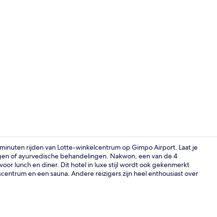
4 restaurants
 minuten rijden van Lotte-winkelcentrum op Gimpo Airport. Laat je
gen of ayurvedische behandelingen. Nakwon, een van de 4
or lunch en diner. Dit hotel in luxe stijl wordt ook gekenmerkt
Standaard t
entrum en een sauna. Andere reizigers zijn heel enthousiast over