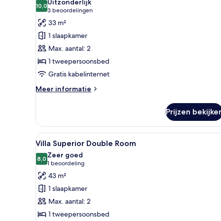
Uitzonderlijk
voor
10,0
10,0 van 10
(3
3 beoordelingen
Villa
beoordelingen)
33 m²
Deluxe
1 slaapkamer
Double
Max. aantal: 2
Room
1 tweepersoonsbed
laden
Gratis kabelinternet
Meer
Meer informatie
details
over
Prijzen bekijke
Villa
Deluxe
Double
Alle
Luxe beddengoed, pillowtop-b
4
Room
Villa Superior Double Room
foto's
Zeer goed
voor
8,0
8,0 van 10
(1
1 beoordeling
Villa
beoordeling)
43 m²
Superior
1 slaapkamer
Double
Max. aantal: 2
Room
1 tweepersoonsbed
laden