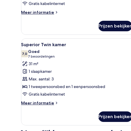
Gratis kabelinternet
Meer
Meer informatie
details
over
Prijzen bekijke
Villa
Superior
Double
Alle
Een hotelkamer met twee bedden
5
Room
Superior Twin kamer
foto's
Goed
voor
7,0
7,0 van 10
(7
7 beoordelingen
Superior
beoordelingen)
31 m²
Twin
1 slaapkamer
kamer
Max. aantal: 3
laden
1 tweepersoonsbed en 1 eenpersoonsbed
Gratis kabelinternet
Meer
Meer informatie
details
over
Prijzen bekijke
Superior
Twin
kamer