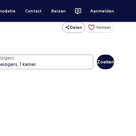
modatie
Contact
Reizen
Aanmelden
Delen
Opslaan
izigers
Zoeken