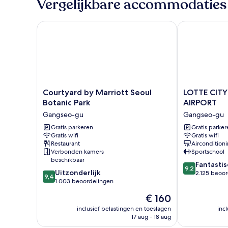
Vergelijkbare accommodaties
Courtyard by Marriott Seoul Botanic Park
LOTTE CITY 
Courtyard
LOTTE
Courtyard by Marriott Seoul
LOTTE CIT
by
CITY
Botanic Park
AIRPORT
Marriott
HOTEL
Gangseo-gu
Gangseo-gu
Seoul
GIMPO
Botanic
Gratis parkeren
AIRPORT
Gratis parker
Gratis wifi
Gratis wifi
Park
Gangseo-
Restaurant
Aircondition
Gangseo-
gu
Verbonden kamers
Sportschool
gu
beschikbaar
9.2
Fantastis
9,2
9.4
Uitzonderlijk
van
2.125 beoo
9,4
van
1.003 beoordelingen
10,
10,
Fantastisch,
De
€ 160
Uitzonderlijk,
2.125
prijs
1.003
inclusief belastingen en toeslagen
inc
beoordelinge
is
17 aug - 18 aug
beoordelingen
€ 160