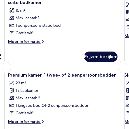
foto's
f
stijl,
suite badkamer
ba
gemengde
voor
v
15 m²
slaapzaal
Eenvoudige
S
Max. aantal: 1
slaapzaal,
a
1 eenpersoons stapelbed
gemengde
v
slaapzaal,
v
Gratis wifi
M
Me
en-
e
de
Meer
Meer informatie
suite
s
ov
details
Sl
over
badkamer
b
al
n
Prijzen bekijken
Eenvoudige
laden
l
vo
slaapzaal,
vr
gemengde
dly | Verduisterende gordijnen, een strijkplank/strijkijzer, gratis wifi
Alle
Een slaapkamer met een groot bed, e
Al
en
slaapzaal,
5
Premium kamer, 1 twee- of 2 eenpersoonsbedden
Sl
su
en-
foto's
f
ba
suite
23 m²
voor
v
badkamer
1 slaapkamer
Premium
S
kamer,
l
Max. aantal: 2
1
1 kingsize bed OF 2 eenpersoonsbedden
twee-
Gratis wifi
of
Meer
M
Meer informatie
Me
2
details
de