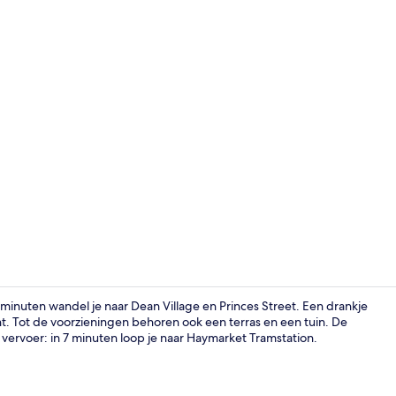
Lobby
minuten wandel je naar Dean Village en Princes Street. Een drankje
ant. Tot de voorzieningen behoren ook een terras en een tuin. De
vervoer: in 7 minuten loop je naar Haymarket Tramstation.
Bar (ter plaa