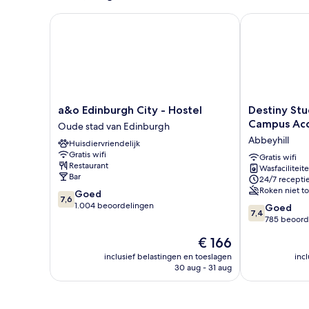
vrouwen,
privébadkamer
a&o Edinburgh City - Hostel
Destiny Stud
a&o
Destiny
a&o Edinburgh City - Hostel
Destiny Stu
Edinburgh
Student
Campus Ac
Oude stad van Edinburgh
City
Holyrood
Abbeyhill
Huisdiervriendelijk
-
-
Gratis wifi
Hostel
Campus
Gratis wifi
Restaurant
Wasfaciliteit
Oude
Accommodati
Bar
24/7 recepti
stad
Abbeyhill
Roken niet t
7.6
Goed
van
7,6
van
1.004 beoordelingen
7.4
Edinburgh
Goed
7,4
10,
van
785 beoord
Goed,
10,
De
€ 166
1.004
Goed,
prijs
beoordelingen
785
inclusief belastingen en toeslagen
inc
is
30 aug - 31 aug
beoordelinge
€ 166