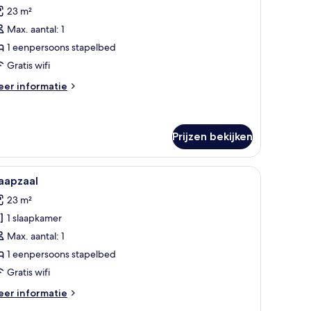
oto's
dkamer
23 m²
oor
Max. aantal: 1
laapzaal,
lleen
1 eenpersoons stapelbed
oor
Gratis wifi
rouwen,
eer
er informatie
n-
tails
uite
er
aapzaal,
adkamer
leen
Prijzen bekijken
aden
or
ouwen,
en bureau en een raam.
le
Verduisterende gordijnen, een strijkplank/strijki
-
5
aapzaal
ite
oto's
dkamer
23 m²
oor
1 slaapkamer
laapzaal
aden
Max. aantal: 1
1 eenpersoons stapelbed
Gratis wifi
eer
er informatie
tails