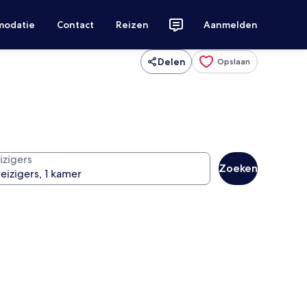
modatie
Contact
Reizen
Aanmelden
Delen
Opslaan
izigers
Zoeken