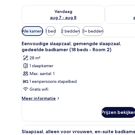
De beschikbaarheid controleren voor vanavond aug 
De beschikbaa
Vandaag
aug 7 - aug 8
Beschikbare
Alle kamers
1 bed
2 bedden
3+ bedden
filters
Alle
Een slaapzaal met stapelbedden
voor
6
Eenvoudige slaapzaal, gemengde slaapzaal,
foto's
kamers
gedeelde badkamer (18 beds - Room 2)
voor
28 m²
Eenvoudige
1 slaapkamer
slaapzaal,
Max. aantal: 1
gemengde
slaapzaal,
1 eenpersoons stapelbed
gedeelde
Gratis wifi
badkamer
Meer
Meer informatie
(18
details
beds
over
Prijzen bekijke
Eenvoudige
-
slaapzaal,
Room
gemengde
Alle
Een slaapkamer met stapelbed
2)
5
slaapzaal,
Slaapzaal, alleen voor vrouwen, en-suite badkam