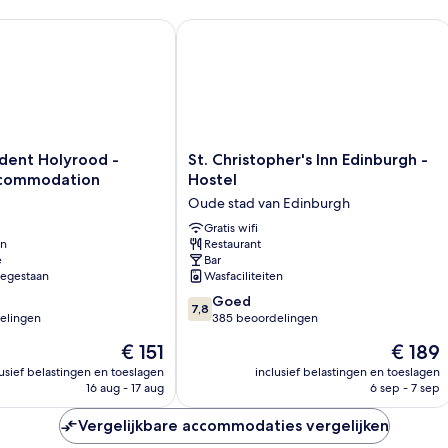
sti
l
g
ent Holyrood - Campus Accommodation
St. Christopher's Inn Edinburgh - Hos
sl
en
su
ba
St.
dent Holyrood -
St. Christopher's Inn Edinburgh -
Christopher's
commodation
Hostel
Inn
Oude stad van Edinburgh
Edinburgh
-
Gratis wifi
en
Restaurant
on
Hostel
e
Bar
Oude
oegestaan
Wasfaciliteiten
stad
7.8
van
Goed
7,8
van
elingen
Edinburgh
385 beoordelingen
10,
De
De
€ 151
€ 189
Goed,
prijs
prijs
385
lusief belastingen en toeslagen
inclusief belastingen en toeslagen
is
is
16 aug - 17 aug
6 sep - 7 sep
n
beoordelingen
€ 151
€ 189
Vergelijkbare accommodaties vergelijken