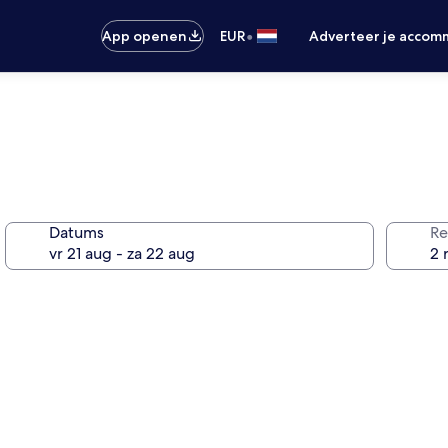
•
App openen
EUR
Adverteer je accom
Datums
Re