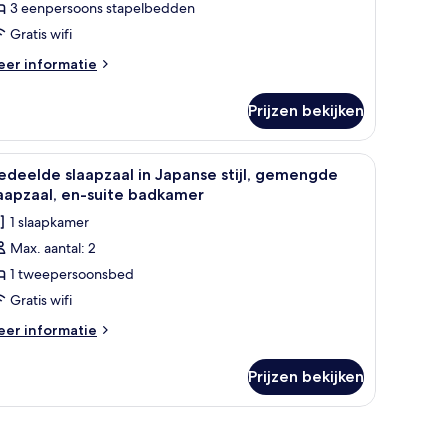
3 eenpersoons stapelbedden
eerdere
edden,
Gratis wifi
rivébadkamer
eer
er informatie
aden
tails
er
Prijzen bekijken
nvoudige
aapzaal,
eerdere
/strijkijzer, gratis wifi
le
Een slaapkamer met stapelbed, een klein tafel
4
dden,
deelde slaapzaal in Japanse stijl, gemengde
oto's
ivébadkamer
aapzaal, en-suite badkamer
oor
1 slaapkamer
edeelde
Max. aantal: 2
laapzaal
1 tweepersoonsbed
apanse
Gratis wifi
ijl,
eer
er informatie
emengde
tails
er
laapzaal,
Prijzen bekijken
edeelde
n-
aapzaal
uite
adkamer
panse