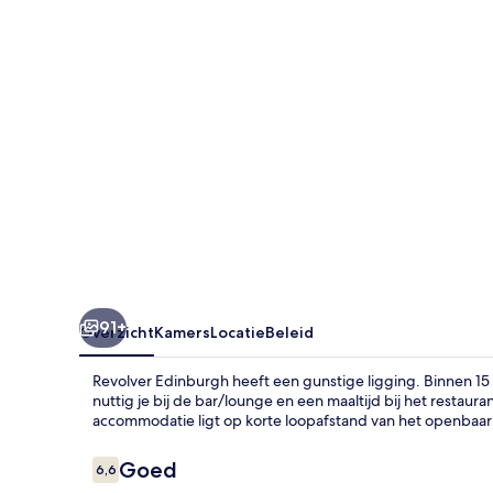
91+
Overzicht
Kamers
Locatie
Beleid
Revolver Edinburgh heeft een gunstige ligging. Binnen 15 
nuttig je bij de bar/lounge en een maaltijd bij het restaur
accommodatie ligt op korte loopafstand van het openbaar 
Beoordelingen
Goed
6,6
6,6 op 10 –