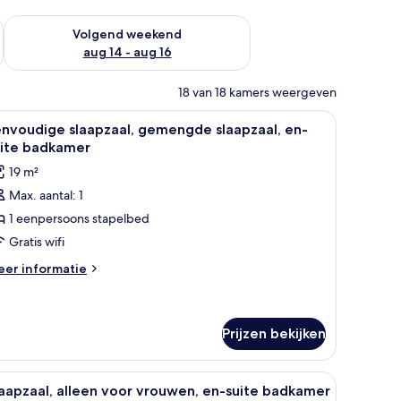
 dit weekend aug 7 - aug 9
De beschikbaarheid controleren voor volgend weekend aug 14
Volgend weekend
aug 14 - aug 16
18 van 18 kamers weergeven
/strijkijzer, gratis wifi
le
Een slaapkamer met een stapelbed, een deur, 
5
nvoudige slaapzaal, gemengde slaapzaal, en-
oto's
uite badkamer
oor
19 m²
envoudige
Max. aantal: 1
laapzaal,
1 eenpersoons stapelbed
emengde
laapzaal,
Gratis wifi
n-
eer
er informatie
uite
tails
er
adkamer
nvoudige
aden
aapzaal,
Prijzen bekijken
emengde
aapzaal,
ELEGENHEID' staat.
ten vloer en groene wanden.
le
Een slaapkamer met stapelbed en een post
-
4
aapzaal, alleen voor vrouwen, en-suite badkamer
ite