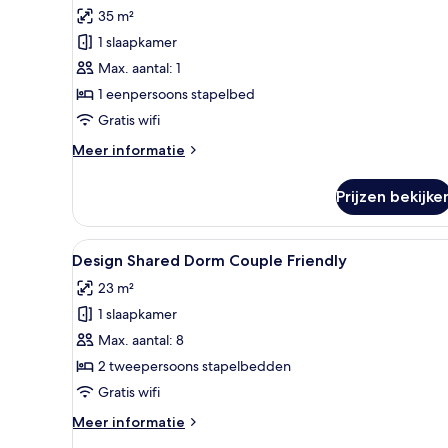
foto's
gedeelde
laden
35 m²
badkamer
voor
(18
1 slaapkamer
Slaapzaal,
beds
alleen
Max. aantal: 1
-
voor
Room
1 eenpersoons stapelbed
2)
vrouwen,
Gratis wifi
en-
Meer
Meer informatie
suite
details
badkamer
over
Prijzen bekijke
Slaapzaal,
laden
alleen
voor
Alle
Design Shared Dorm Couple Frien
8
vrouwen,
Design Shared Dorm Couple Friendly
foto's
en-
23 m²
suite
voor
badkamer
1 slaapkamer
Design
Shared
Max. aantal: 8
Dorm
2 tweepersoons stapelbedden
Couple
Gratis wifi
Friendly
Meer
Meer informatie
laden
details