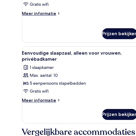
meerdere
Gratis wifi
bedden
Meer
Meer informatie
laden
details
over
Eenvoudige
Prijzen bekijke
slaapzaal,
meerdere
bedden
Alle
Een slaapzaal met stapelbedden
4
Eenvoudige slaapzaal, alleen voor vrouwen,
foto's
privébadkamer
voor
1 slaapkamer
Eenvoudige
Max. aantal: 10
slaapzaal,
5 eenpersoons stapelbedden
alleen
voor
Gratis wifi
vrouwen,
Meer
Meer informatie
privébadkamer
details
over
laden
Prijzen bekijke
Eenvoudige
slaapzaal,
alleen
Vergelijkbare accommodaties
voor