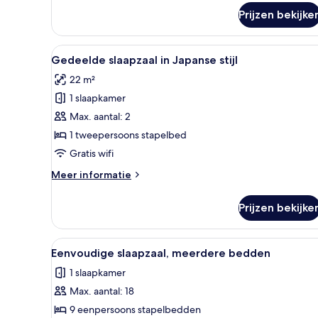
over
Prijzen bekijke
Design
Shared
Dorm
Alle
Een kleine kamer met een bed
6
Couple
Gedeelde slaapzaal in Japanse stijl
foto's
Friendly
22 m²
voor
1 slaapkamer
Gedeelde
slaapzaal
Max. aantal: 2
in
1 tweepersoons stapelbed
Japanse
Gratis wifi
stijl
Meer
Meer informatie
laden
details
over
Prijzen bekijke
Gedeelde
slaapzaal
in
Alle
Een slaapzaal met stapelbedd
3
Japanse
Eenvoudige slaapzaal, meerdere bedden
foto's
stijl
1 slaapkamer
voor
Max. aantal: 18
Eenvoudige
slaapzaal,
9 eenpersoons stapelbedden