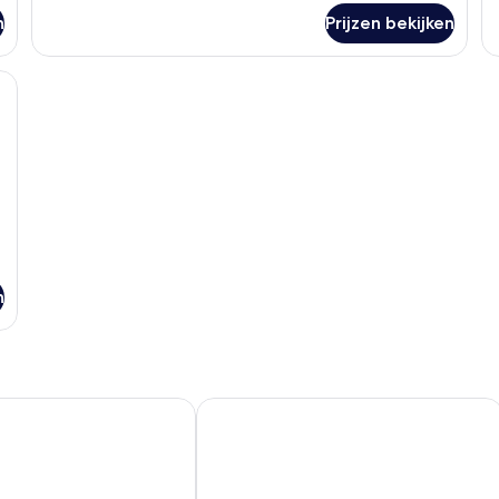
Comfort
Bu
double
do
n
Prijzen bekijken
room
r
ssens, een nachtkastje met een lamp en een tijdschrift.
n
 Brielle Europoort
Novotel Rotterdam Schiedam