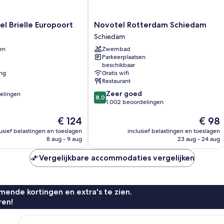
Novotel
el Brielle Europoort
Novotel Rotterdam Schiedam
Rotterdam
Schiedam
Schiedam
en
Zwembad
Schiedam
Parkeerplaatsen
beschikbaar
ing
Gratis wifi
Restaurant
8.0
Zeer goed
elingen
8,0
van
1.002 beoordelingen
10,
De
De
€ 124
€ 98
Zeer
prijs
prijs
goed,
n
lusief belastingen en toeslagen
inclusief belastingen en toeslagen
is
is
1.002
8 aug - 9 aug
23 aug - 24 aug
€ 124
€ 98
beoordelingen
Vergelijkbare accommodaties vergelijken
ende kortingen en extra's te zien.
ren!