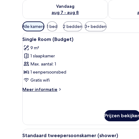
De beschikbaarheid controleren voor vanavond aug 
De beschikbaa
Vandaag
aug 7 - aug 8
Beschikbare
Alle kamers
1 bed
2 bedden
3+ bedden
filters
Alle
Een opgemaakt bed met witte l
voor
2
Single Room (Budget)
foto's
kamers
9 m²
voor
1 slaapkamer
Single
Room
Max. aantal: 1
(Budget)
1 eenpersoonsbed
laden
Gratis wifi
Meer
Meer informatie
details
over
Single
Room
Prijzen bekijke
(Budget)
Alle
Een hotelkamer met een bed, e
5
Standaard tweepersoonskamer (shower)