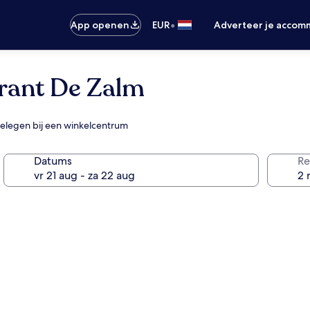
•
App openen
EUR
Adverteer je accom
urant De Zalm
 gelegen bij een winkelcentrum
Datums
Re