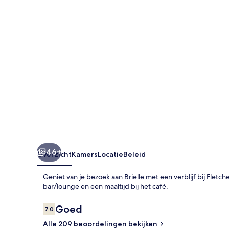
De
Zalm
46+
Overzicht
Kamers
Locatie
Beleid
Geniet van je bezoek aan Brielle met een verblijf bij Fletch
bar/lounge en een maaltijd bij het café.
Beoordelingen
Goed
7,0
7,0 op 10 –
Alle 209 beoordelingen bekijken