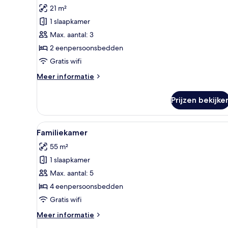
foto's
21 m²
voor
1 slaapkamer
Standaard
tweepersoonskamer
Max. aantal: 3
(shower)
2 eenpersoonsbedden
laden
Gratis wifi
Meer
Meer informatie
details
over
Prijzen bekijke
Standaard
tweepersoonskamer
(shower)
Alle
Babybedden, extra bedden, gr
6
Familiekamer
foto's
55 m²
voor
1 slaapkamer
Familiekamer
laden
Max. aantal: 5
4 eenpersoonsbedden
Gratis wifi
Meer
Meer informatie
details