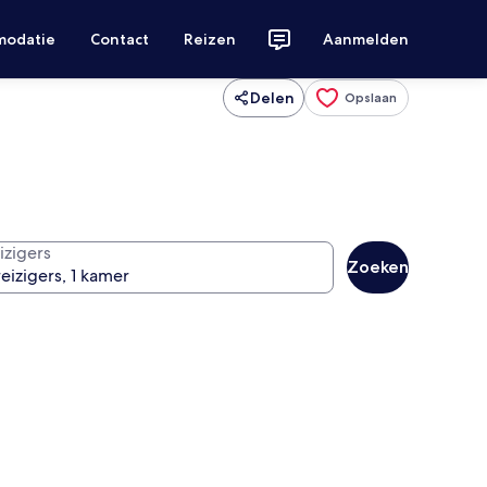
modatie
Contact
Reizen
Aanmelden
Delen
Opslaan
izigers
Zoeken