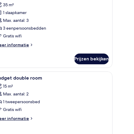
oto's
35 m²
oor
1 slaapkamer
riepersoonskamer
aden
Max. aantal: 3
3 eenpersoonsbedden
Gratis wifi
eer
er informatie
tails
er
Prijzen bekijken
iepersoonskamer
en lambrisering, een tafel met lamp, een stoel en een raam met gordijnen.
le
Hotelkamer met een bed, bureau, stoel, lamp
2
udget double room
oto's
15 m²
oor
Max. aantal: 2
udget
ouble
1 tweepersoonsbed
oom
Gratis wifi
aden
eer
er informatie
tails
er