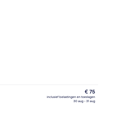
Bar (ter plaatse)
De
€ 75
huidige
inclusief belastingen en toeslagen
prijs
30 aug - 31 aug
 extra bedden, gratis wifi, beddengoed
Details aan de buitenkant
is
€ 75