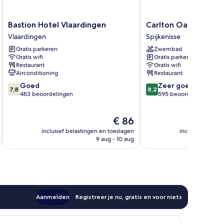
Bastion
Carlton
Bastion Hotel Vlaardingen
Carlton Oasis Hotel
Hotel
Oasis
Vlaardingen
Spijkenisse
Vlaardingen
Hotel
Gratis parkeren
Zwembad
Vlaardingen
Spijkenisse
Gratis wifi
Gratis parkeren
Restaurant
Gratis wifi
Airconditioning
Restaurant
7.8
8.2
Goed
Zeer goed
7,8
8,2
van
van
483 beoordelingen
595 beoordelingen
10,
10,
Goed,
Zeer
De
€ 86
483
goed,
prijs
beoordelingen
595
inclusief belastingen en toeslagen
inclusief belast
is
beoordelingen
9 aug - 10 aug
€ 86
Aanmelden
Registreer je nu, gratis en voor niets