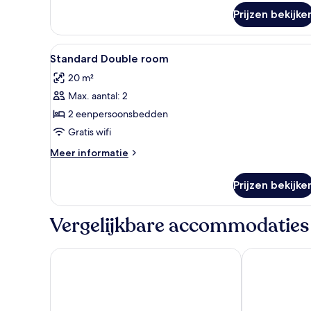
over
Prijzen bekijke
Familiekamer
Alle
Een hotelkamer met een bed, ku
2
Standard Double room
foto's
20 m²
voor
Max. aantal: 2
Standard
Double
2 eenpersoonsbedden
room
Gratis wifi
laden
Meer
Meer informatie
details
over
Prijzen bekijke
Standard
Double
room
Vergelijkbare accommodaties
Atlas Hotel Village
Bastion Hotel