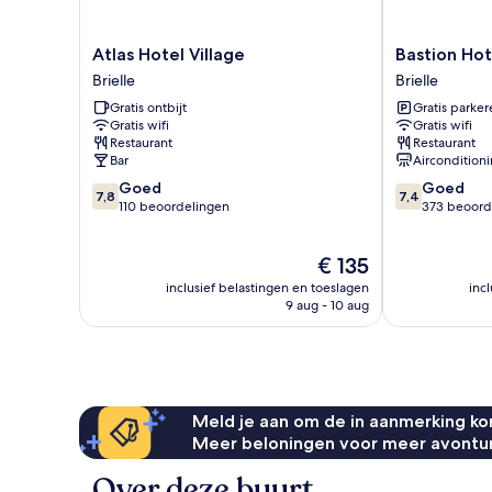
Atlas
Bastion
Atlas Hotel Village
Bastion Hot
Hotel
Hotel
Brielle
Brielle
Village
Brielle
Gratis ontbijt
Gratis parker
Brielle
Europoort
Gratis wifi
Gratis wifi
Brielle
Restaurant
Restaurant
Bar
Aircondition
7.8
7.4
Goed
Goed
7,8
7,4
van
van
110 beoordelingen
373 beoord
10,
10,
Goed,
Goed,
De
€ 135
110
373
prijs
beoordelingen
beoordelinge
inclusief belastingen en toeslagen
inc
is
9 aug - 10 aug
€ 135
Meld je aan om de in aanmerking kom
Meer beloningen voor meer avontu
Over deze buurt