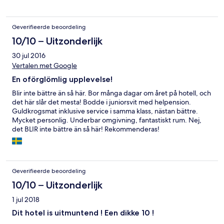
favorite part was the hiking trip with Regina that the hotel
organized for us! She has some amazing stories and knows the
area inside and out and she gave us a day in the Austrian
Geverifieerde beoordeling
mountains that we will never forget!
10/10 – Uitzonderlijk
30 jul 2016
Vertalen met Google
En oförglömlig upplevelse!
Blir inte bättre än så här. Bor många dagar om året på hotell, och
det här slår det mesta! Bodde i juniorsvit med helpension.
Guldkrogsmat inklusive service i samma klass, nästan bättre.
Mycket personlig. Underbar omgivning, fantastiskt rum. Nej,
det BLIR inte bättre än så här! Rekommenderas!
Geverifieerde beoordeling
10/10 – Uitzonderlijk
1 jul 2018
Dit hotel is uitmuntend ! Een dikke 10 !