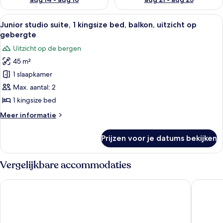
Alle
Hotelkamer met een houten bed, een gr
8
Junior studio suite, 1 kingsize bed, balkon, uitzicht op
foto's
gebergte
voor
Uitzicht op de bergen
Junior
45 m²
studio
1 slaapkamer
suite,
1
Max. aantal: 2
kingsize
1 kingsize bed
bed,
Meer
Meer informatie
balkon,
details
uitzicht
over
Prijzen voor je datums bekijken
Junior
op
studio
gebergte
suite,
Vergelijkbare accommodaties
laden
1
kingsize
Bergresort Zugspitze Ehrwald by ALPS RESORTS
Hotel Ti
bed,
balkon,
uitzicht
op
gebergte