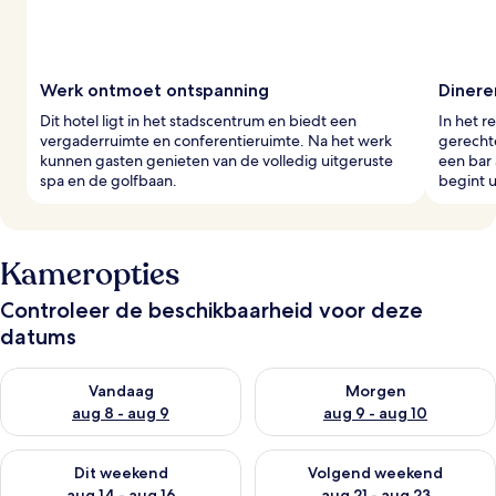
Werk ontmoet ontspanning
Dinere
Dit hotel ligt in het stadscentrum en biedt een
In het r
vergaderruimte en conferentieruimte. Na het werk
gerechte
kunnen gasten genieten van de volledig uitgeruste
een bar 
spa en de golfbaan.
begint 
Kameropties
Controleer de beschikbaarheid voor deze
datums
De beschikbaarheid controleren voor vanavond aug 8 - aug 9
De beschikbaarheid controler
Vandaag
Morgen
aug 8 - aug 9
aug 9 - aug 10
De beschikbaarheid controleren voor dit weekend aug 14 - au
De beschikbaarheid controler
Dit weekend
Volgend weekend
aug 14 - aug 16
aug 21 - aug 23