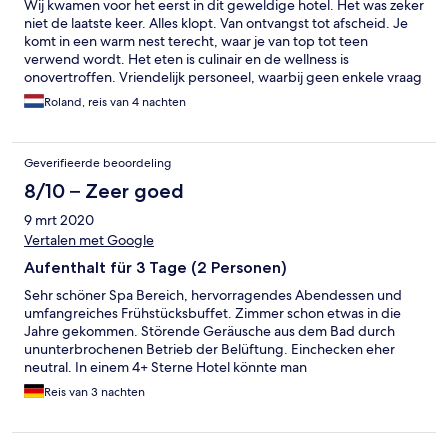
Wij kwamen voor het eerst in dit geweldige hotel. Het was zeker
niet de laatste keer. Alles klopt. Van ontvangst tot afscheid. Je
komt in een warm nest terecht, waar je van top tot teen
verwend wordt. Het eten is culinair en de wellness is
onovertroffen. Vriendelijk personeel, waarbij geen enkele vraag
"teveel" is. Kortom: een dikke aanrader.
Roland, reis van 4 nachten
Geverifieerde beoordeling
8/10 – Zeer goed
9 mrt 2020
Vertalen met Google
Aufenthalt für 3 Tage (2 Personen)
Sehr schöner Spa Bereich, hervorragendes Abendessen und
umfangreiches Frühstücksbuffet. Zimmer schon etwas in die
Jahre gekommen. Störende Geräusche aus dem Bad durch
ununterbrochenen Betrieb der Belüftung. Einchecken eher
neutral. In einem 4+ Sterne Hotel könnte man
Begrüßungsgetränk erwarten, wurde aber nicht angeboten.
Reis van 3 nachten