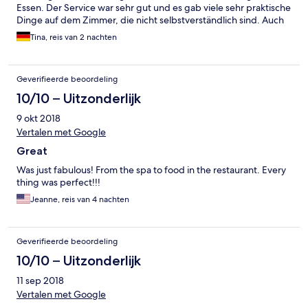
Essen. Der Service war sehr gut und es gab viele sehr praktische
Dinge auf dem Zimmer, die nicht selbstverständlich sind. Auch
liebevolle Kleinigkeiten, wie frische Äpfel, ein täglicher
Tina, reis van 2 nachten
Newsletter mit vielen Tipps für die Umgebung, Bademantel
und Badeschlappen, Badeentchen:-), Licht-Bewegungsmelder
im Flur vor dem offenen Kleiderschrank, Nachtlicht usw. Ganz
Geverifieerde beoordeling
besonders war das Ständchen des Servicepersonals zum
Geburtstag, das Geschenk des Hauses und das kleine Törtchen!
10/10 – Uitzonderlijk
Wir werden auf jeden Fall wieder kommen!
9 okt 2018
Vertalen met Google
Great
Was just fabulous! From the spa to food in the restaurant. Every
thing was perfect!!!
Jeanne, reis van 4 nachten
Geverifieerde beoordeling
10/10 – Uitzonderlijk
11 sep 2018
Vertalen met Google