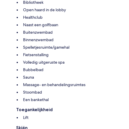
Bibliotheek
Open haard in de lobby
Healthclub
Naast een golfbaan
Buitenzwembad
Binnenzwembad
Spelletjesruimte/gamehal
Fietsenstalling
Volledig uitgeruste spa
Bubbelbad
Sauna
Massage- en behandelingsruimtes
Stoombad
Een bankethal
Toegankelijkheid
Lift
Skiën