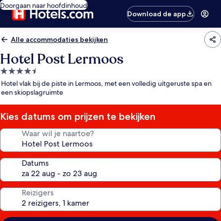
Doorgaan naar hoofdinhoud
Download de app
Alle accommodaties bekijken
Hotel Post Lermoos
4.5-
sterrenaccommodatie
Hotel vlak bij de piste in Lermoos, met een volledig uitgeruste spa en
een skiopslagruimte
Kies datums om prijzen te bekijken
Waar wil je naartoe?
Datums
Reizigers