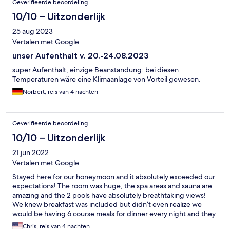
Geverifieerde beoordeling
10/10 – Uitzonderlijk
25 aug 2023
Vertalen met Google
unser Aufenthalt v. 20.-24.08.2023
super Aufenthalt, einzige Beanstandung: bei diesen
Temperaturen wäre eine Klimaanlage von Vorteil gewesen.
Norbert, reis van 4 nachten
Geverifieerde beoordeling
10/10 – Uitzonderlijk
21 jun 2022
Vertalen met Google
Stayed here for our honeymoon and it absolutely exceeded our
expectations! The room was huge, the spa areas and sauna are
amazing and the 2 pools have absolutely breathtaking views!
We knew breakfast was included but didn’t even realize we
would be having 6 course meals for dinner every night and they
were always delicious! The staff was so friendly and our absolute
Chris, reis van 4 nachten