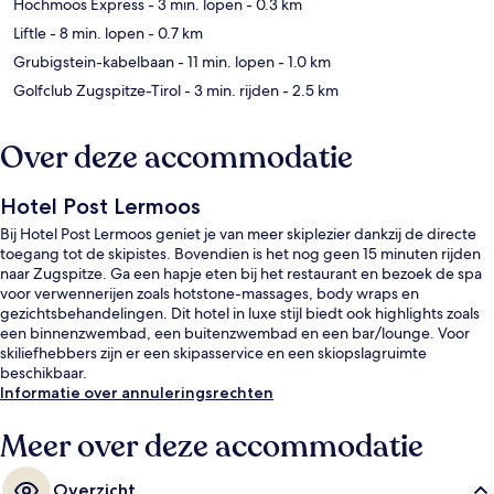
Hochmoos Express
- 3 min. lopen
- 0.3 km
Liftle
- 8 min. lopen
- 0.7 km
Grubigstein-kabelbaan
- 11 min. lopen
- 1.0 km
Golfclub Zugspitze-Tirol
- 3 min. rijden
- 2.5 km
Over deze accommodatie
Hotel Post Lermoos
Bij Hotel Post Lermoos geniet je van meer skiplezier dankzij de directe
toegang tot de skipistes. Bovendien is het nog geen 15 minuten rijden
naar Zugspitze. Ga een hapje eten bij het restaurant en bezoek de spa
voor verwennerijen zoals hotstone-massages, body wraps en
gezichtsbehandelingen. Dit hotel in luxe stijl biedt ook highlights zoals
een binnenzwembad, een buitenzwembad en een bar/lounge. Voor
skiliefhebbers zijn er een skipasservice en een skiopslagruimte
beschikbaar.
Informatie over annuleringsrechten
Meer over deze accommodatie
Overzicht