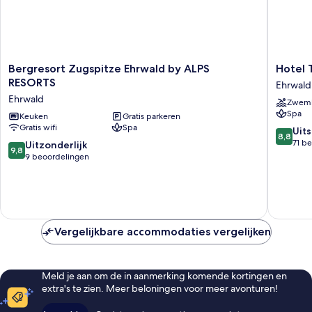
Bergresort
Hotel
Bergresort Zugspitze Ehrwald by ALPS
Hotel 
Zugspitze
Tirolerh
RESORTS
Ehrwald
Ehrwald
Ehrwald
Ehrwald
Zwem
by
Spa
ALPS
Keuken
Gratis parkeren
Gratis wifi
Spa
RESORTS
8.8
Uit
8,8
Ehrwald
van
71 b
9.8
Uitzonderlijk
9,8
10,
van
9 beoordelingen
Uitstek
10,
71
Uitzonderlijk,
beoorde
9
beoordelingen
Vergelijkbare accommodaties vergelijken
Meld je aan om de in aanmerking komende kortingen en
extra's te zien. Meer beloningen voor meer avonturen!