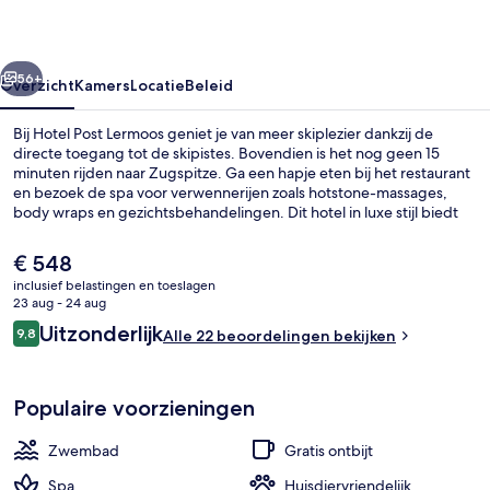
rige
Volgende
56+
Overzicht
Kamers
Locatie
Beleid
Bij Hotel Post Lermoos geniet je van meer skiplezier dankzij de
directe toegang tot de skipistes. Bovendien is het nog geen 15
minuten rijden naar Zugspitze. Ga een hapje eten bij het restaurant
en bezoek de spa voor verwennerijen zoals hotstone-massages,
body wraps en gezichtsbehandelingen. Dit hotel in luxe stijl biedt
ook highlights zoals een binnenzwembad, een buitenzwembad en
een bar/lounge. Voor skiliefhebbers zijn er een skipasservice en een
De
€ 548
skiopslagruimte beschikbaar.
huidige
inclusief belastingen en toeslagen
prijs
23 aug - 24 aug
Behandelingskamers voor koppels, ee
is
Beoordelingen
Uitzonderlijk
9,8
Alle 22 beoordelingen bekijken
€ 548
9,8 op 10 –
Populaire voorzieningen
Zwembad
Gratis ontbijt
Spa
Huisdiervriendelijk