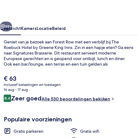
by
Greene
King
rige
Volgende
Inns
95+
Overzicht
Kamers
Locatie
Beleid
Geniet van je bezoek aan Forest Row met een verblijf bij The
Roebuck Hotel by Greene King Inns. Zin in een hapje eten? Ga eens
naar Signatures Brasserie. Dit restaurant serveert moderne
Europese gerechten en is geopend voor ontbijt, lunch en diner.
Ook een bar/lounge, een terras en een tuin gelden als
hoogtepunten. Andere reizigers zijn heel enthousiast over het
behulpzame personeel.
De
€ 63
huidige
inclusief belastingen en toeslagen
prijs
16 aug - 17 aug
Ze serveren er ontbijt, lunch en diner
is
Beoordelingen
Zeer goed
8,4
Alle 530 beoordelingen bekijken
€ 63
8,4 op 10 –
Populaire voorzieningen
Gratis parkeren
Gratis wifi