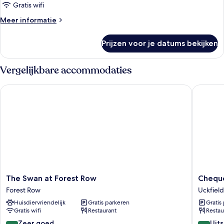
kamer
Gratis wifi
laden
Meer
Meer informatie
details
over
Prijzen voor je datums bekijken
Twin
kamer
Vergelijkbare accommodaties
The Swan at Forest Row
Chequers
The
Cheque
The Swan at Forest Row
Cheque
Swan
Inn
Forest Row
Uckfield
at
by
Huisdiervriendelijk
Gratis parkeren
Gratis
Forest
Greene
Gratis wifi
Restaurant
Restau
Row
King
Forest
Inns
8.2
8.6
Zeer goed
Uit