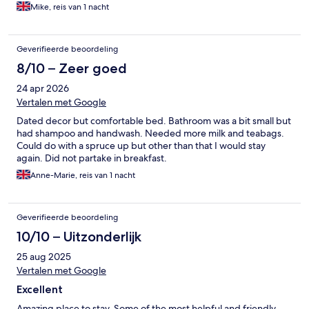
Mike, reis van 1 nacht
Geverifieerde beoordeling
8/10 – Zeer goed
24 apr 2026
Vertalen met Google
Dated decor but comfortable bed. Bathroom was a bit small but
had shampoo and handwash. Needed more milk and teabags.
Could do with a spruce up but other than that I would stay
again. Did not partake in breakfast.
Anne-Marie, reis van 1 nacht
Geverifieerde beoordeling
10/10 – Uitzonderlijk
25 aug 2025
Vertalen met Google
Excellent
Amazing place to stay. Some of the most helpful and friendly