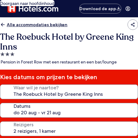
Doorgaan naar hoofdinhoud
Download de app
Alle accommodaties bekijken
The Roebuck Hotel by Greene King
Inns
3.0-
sterrenaccommodatie
Pension in Forest Row met een restaurant en een bar/lounge
Kies datums om prijzen te bekijken
Waar wil je naartoe?
Datums
Reizigers