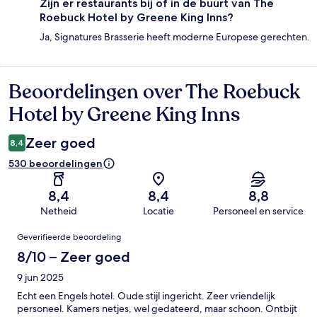
Zijn er restaurants bij of in de buurt van The
Roebuck Hotel by Greene King Inns?
Ja, Signatures Brasserie heeft moderne Europese gerechten.
Beoordelingen over The Roebuck
Beoordelingen
Hotel by Greene King Inns
Zeer goed
8,4
530 beoordelingen
8,4
8,4
8,8
Netheid
Locatie
Personeel en service
Beoordelingen
Geverifieerde beoordeling
8/10 – Zeer goed
9 jun 2025
Echt een Engels hotel. Oude stijl ingericht. Zeer vriendelijk
personeel. Kamers netjes, wel gedateerd, maar schoon. Ontbijt