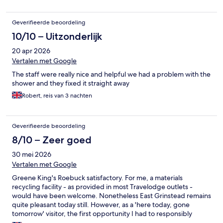
Geverifieerde beoordeling
10/10 – Uitzonderlijk
20 apr 2026
Vertalen met Google
The staff were really nice and helpful we had a problem with the
shower and they fixed it straight away
Robert, reis van 3 nachten
Geverifieerde beoordeling
8/10 – Zeer goed
30 mei 2026
Vertalen met Google
Greene King's Roebuck satisfactory. For me, a materials
recycling facility - as provided in most Travelodge outlets -
would have been welcome. Nonetheless East Grinstead remains
quite pleasant today still. However, as a 'here today, gone
tomorrow' visitor, the first opportunity I had to responsibly
dispose of my recyclables was in the Dry Mixed Recycling facility