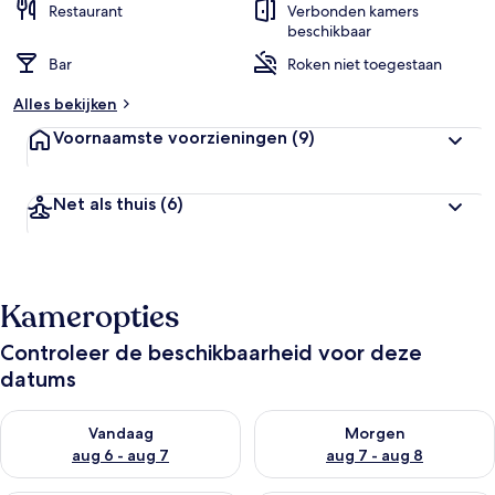
Restaurant
Verbonden kamers
beschikbaar
Bar
Roken niet toegestaan
Alles bekijken
Voornaamste voorzieningen
(9)
Net als thuis
(6)
Kameropties
Controleer de beschikbaarheid voor deze
datums
De beschikbaarheid controleren voor vanavond aug 6 - aug 7
De beschikbaarheid controler
Vandaag
Morgen
aug 6 - aug 7
aug 7 - aug 8