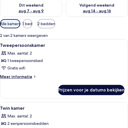
De beschikbaarheid controleren voor dit weekend aug 7 - aug
De beschikbaarheid controler
Dit weekend
Volgend weekend
aug 7 - aug 9
aug 14 - aug 16
Beschikbare
Alle kamers
1 bed
2 bedden
filters
voor
2 van 2 kamers weergeven
kamers
Alle
Een net opgemaakt bed met witte lake
23
Tweepersoonskamer
foto's
Max. aantal: 2
voor
1 tweepersoonsbed
Tweepersoonskamer
laden
Gratis wifi
Meer
Meer informatie
details
over
Prijzen voor je datums bekijken
Tweepersoonskamer
Alle
Een hotelkamer met twee bedden, een
19
Twin kamer
foto's
Max. aantal: 2
voor
2 eenpersoonsbedden
Twin