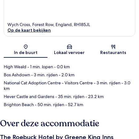
Wych Cross, Forest Row, England, RH185JL
Op de kaart bekijken
Kaart
In de buurt
Lokaal vervoer
Restaurants
High Weald
- 1 min. lopen
- 0.0 km
Bos Ashdown
- 3 min. rijden
- 2.0 km
National Cat Adoption Centre - Visitors Centre
- 3 min. rijden
- 3.0
km
Hever Castle and Gardens
- 35 min. rijden
- 23.2 km
Brighton Beach
- 50 min. rijden
- 52.7 km
Over deze accommodatie
The Roebuck Hotel by Greene King Inns