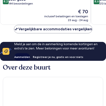
8,2
8,6
Row
Uckfield
van
van
144 beoordelingen
213 
10,
10,
De
€ 70
Zeer
Uitstek
prijs
goed,
213
inclusief belastingen en toeslagen
is
23 aug - 24 aug
144
beoorde
€ 70
beoordelingen
Vergelijkbare accommodaties vergelijken
Meld je aan om de in aanmerking komende kortingen en
extra's te zien. Meer beloningen voor meer avonturen!
Aanmelden
Registreer je nu, gratis en voor niets
Over deze buurt