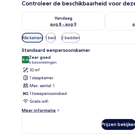
Controleer de beschikbaarheid voor de
De beschikbaarheid controleren voor vanavond aug 
De beschikbaa
Vandaag
aug 8 - aug 9
a
Beschikbare
Alle kamers
1 bed
2 bedden
filters
Alle
Een moderne badkamer met een 
voor
4
Standaard eenpersoonskamer
foto's
kamers
Zeer goed
voor
8,4
8,4 van 10
(6
6 beoordelingen
Standaard
beoordelingen)
10 m²
eenpersoonskamer
1 slaapkamer
laden
Max. aantal: 1
1 tweepersoonsbed
Gratis wifi
Meer
Meer informatie
details
over
Prijzen bekijke
Standaard
eenpersoonskamer