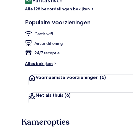
Fantastisch
9,0
9,0 op 10 –
Alle 128 beoordelingen bekijken
Receptie
Populaire voorzieningen
Gratis wifi
Airconditioning
24/7 receptie
Alles bekijken
Voornaamste voorzieningen
(6)
Net als thuis
(6)
Kameropties