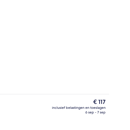
Voorkant van accommodatie
De
€ 117
huidige
inclusief belastingen en toeslagen
prijs
6 sep - 7 sep
Standaard Twin kamer | Een bureau, ve
is
€ 117