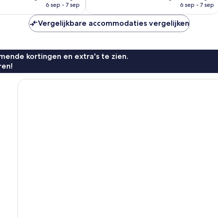
is
is
6 sep - 7 sep
6 sep - 7 sep
n
beoordelingen
€ 114
€ 88
Vergelijkbare accommodaties vergelijken
ende kortingen en extra's te zien.
ren!