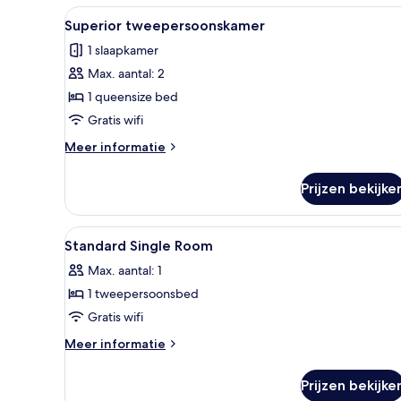
Alle
Een hotelkamer met een groot 
5
Superior tweepersoonskamer
foto's
1 slaapkamer
voor
Max. aantal: 2
Superior
tweepersoonskamer
1 queensize bed
laden
Gratis wifi
Meer
Meer informatie
details
over
Prijzen bekijke
Superior
tweepersoonskamer
Alle
Een hotelkamer met een groot
6
Standard Single Room
foto's
Max. aantal: 1
voor
1 tweepersoonsbed
Standard
Single
Gratis wifi
Room
Meer
Meer informatie
laden
details
over
Prijzen bekijke
Standard