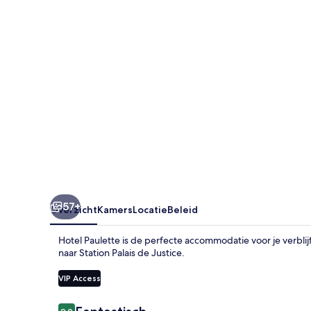
57+
Overzicht
Kamers
Locatie
Beleid
Hotel Paulette is de perfecte accommodatie voor je verblijf
naar Station Palais de Justice.
VIP Access
Beoordelingen