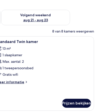
dit weekend aug 14 - aug 16
De beschikbaarheid controleren voor volgend weekend aug 2
Volgend weekend
aug 21 - aug 23
8 van 8 kamers weergeven
achtkastjes met lampen, een bureau met stoel, en een wanddecoratie.
le
Een moderne badkamer met een douchecabine v
6
tandaard Twin kamer
oto's
13 m²
oor
1 slaapkamer
tandaard
win
Max. aantal: 2
amer
1 tweepersoonsbed
aden
Gratis wifi
eer
er informatie
tails
er
andaard
in
Prijzen bekijken
mer