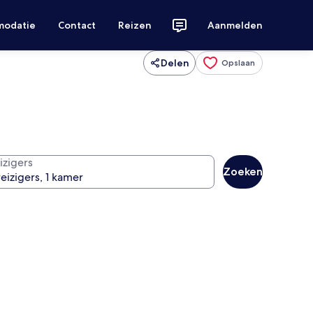
modatie
Contact
Reizen
Aanmelden
Delen
Opslaan
izigers
Zoeken