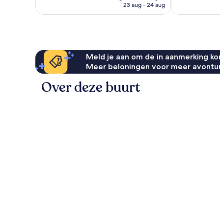
is
23 aug - 24 aug
beoordelinge
€ 114
Meld je aan om de in aanmerking kom
Meer beloningen voor meer avontu
Over deze buurt