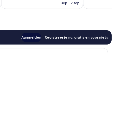
is
1 sep - 2 sep
beoordelingen
€ 85
Aanmelden
Registreer je nu, gratis en voor niets