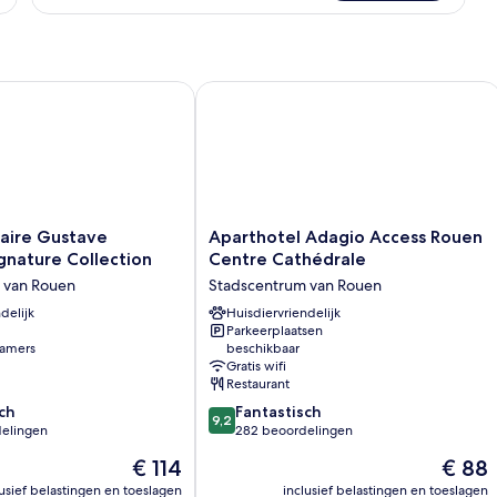
Triple
Room
re Gustave Flaubert, Signature Collection
Aparthotel Adagio Access Rouen Cen
Aparthotel
raire Gustave
Aparthotel Adagio Access Rouen
Adagio
ignature Collection
Centre Cathédrale
Access
 van Rouen
Stadscentrum van Rouen
Rouen
delijk
Centre
Huisdiervriendelijk
Parkeerplaatsen
Cathédrale
amers
beschikbaar
Stadscentrum
Gratis wifi
van
Restaurant
Rouen
9.2
ch
Fantastisch
9,2
van
elingen
282 beoordelingen
10,
De
De
€ 114
€ 88
Fantastisch,
prijs
prijs
282
lusief belastingen en toeslagen
inclusief belastingen en toeslagen