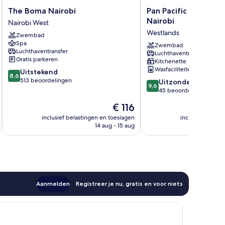
The
Pan
The Boma Nairobi
Pan Pacific Serviced 
Boma
Pacific
Nairobi
Nairobi West
Nairobi
Serviced
Westlands
Zwembad
Nairobi
Suites
Spa
West
Nairobi
Zwembad
Luchthaventransfer
Luchthaventransfer
Westlands
Gratis parkeren
Kitchenette
Wasfaciliteiten
8.6
Uitstekend
8,6
van
513 beoordelingen
9.6
Uitzonderlijk
9,6
10,
van
45 beoordelingen
Uitstekend,
10,
De
€ 116
513
Uitzonderlijk,
prijs
beoordelingen
45
inclusief belastingen en toeslagen
inclusief belast
is
14 aug - 15 aug
beoordelingen
€ 116
Aanmelden
Registreer je nu, gratis en voor niets