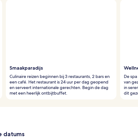
Smaakparadijs
Welln
Culinaire reizen beginnen bij 3 restaurants, 2 bars en
De spa
een café. Het restaurant is 24 uur per dag geopend
van ge
en serveert internationale gerechten. Begin de dag
in sere
met een heerlijk ontbijtbuffet.
dit ge
ze datums