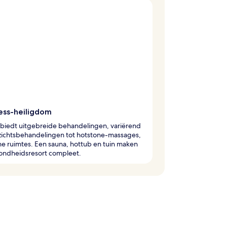
ess-heiligdom
 biedt uitgebreide behandelingen, variërend
zichtsbehandelingen tot hotstone-massages,
ne ruimtes. Een sauna, hottub en tuin maken
zondheidsresort compleet.