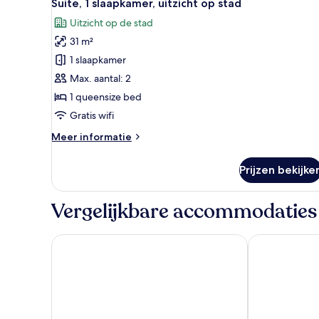
4
Suite, 1 slaapkamer, uitzicht op stad
foto's
Uitzicht op de stad
voor
31 m²
Suite,
1
1 slaapkamer
slaapkamer,
Max. aantal: 2
uitzicht
1 queensize bed
op
Gratis wifi
stad
Meer
Meer informatie
laden
details
over
Prijzen bekijke
Suite,
1
slaapkamer,
Vergelijkbare accommodaties
uitzicht
op
stad
Holiday Inn Nairobi Two Rivers Mall by IHG
The Panari Ho