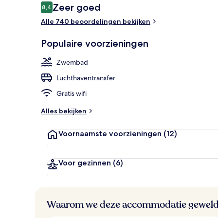
Beoordelingen
Zeer goed
8,4
8,4 op 10 –
Alle 740 beoordelingen bekijken
Ingang binn
Populaire voorzieningen
Zwembad
Luchthaventransfer
Gratis wifi
Alles bekijken
Voornaamste voorzieningen
(12)
Voor gezinnen
(6)
Waarom we deze accommodatie geweld