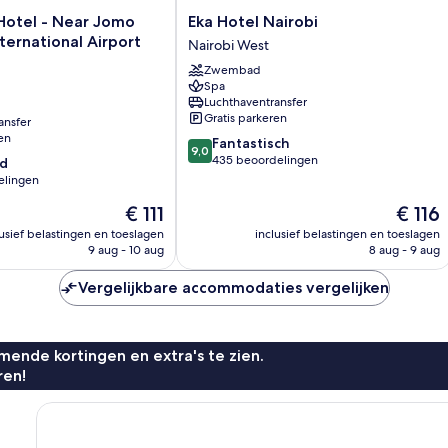
Eka
Hotel - Near Jomo
Eka Hotel Nairobi
Hotel
ternational Airport
Nairobi West
Nairobi
Zwembad
Nairobi
Spa
West
Luchthaventransfer
Gratis parkeren
ansfer
en
9.0
Fantastisch
9,0
van
435 beoordelingen
d
10,
elingen
Fantastisch,
De
De
€ 111
€ 116
435
prijs
prijs
beoordelingen
lusief belastingen en toeslagen
inclusief belastingen en toeslagen
is
is
9 aug - 10 aug
8 aug - 9 aug
€ 111
€ 116
n
Vergelijkbare accommodaties vergelijken
ende kortingen en extra's te zien.
ren!