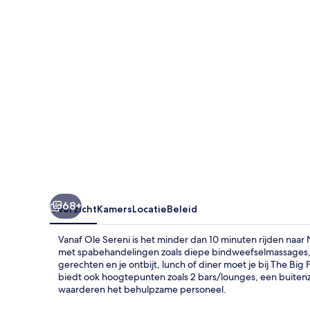
68+
Overzicht
Kamers
Locatie
Beleid
Vanaf Ole Sereni is het minder dan 10 minuten rijden naar
met spabehandelingen zoals diepe bindweefselmassages, 
gerechten en je ontbijt, lunch of diner moet je bij The Big Fi
biedt ook hoogtepunten zoals 2 bars/lounges, een buite
waarderen het behulpzame personeel.