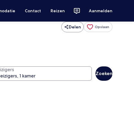
modatie
Contact
Reizen
Aanmelden
Delen
Opslaan
izigers
Zoeken