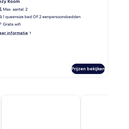
4
ozy Room
oto's
Max. aantal: 2
oor
1 queensize bed OF 2 eenpersoonsbedden
ozy
oom
Gratis wifi
aden
eer
er informatie
tails
er
zy
oom
Prijzen bekijken
The Boma Nairobi
Pan Pacific Serviced Su