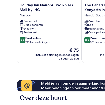
Holiday
The
Holiday Inn Nairobi Two Rivers
The Panari 
Inn
Panari
Mall by IHG
Kenyatta In
Nairobi
Hotel
Nairobi
Nairobi South
Two
-
Rivers
Zwembad
Near
Zwembad
Gratis parkeren
Spa
Mall
Jomo
Gratis wifi
Luchthaventr
by
Kenyatta
Restaurant
Gratis parker
IHG
International
9.2
8.2
Nairobi
Fantastisch
Airport
Zeer goe
9,2
8,2
van
van
193 beoordelingen
Nairobi
361 beoord
10,
10,
South
De
€ 75
Fantastisch,
Zeer
prijs
193
goed,
inclusief belastingen en toeslagen
inc
is
28 aug - 29 aug
beoordelingen
361
€ 75
beoordelinge
Meld je aan om de in aanmerking kom
Meer beloningen voor meer avontu
Over deze buurt