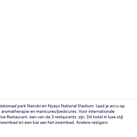
3 restaurants
 Nationaal park Nairobi en Nyayo National Stadium. Laad je accu op
aromatherapie en manicures/pedicures. Voor internationale
ve Restaurant, een van de 3 restaurants, zijn. Dit hotel in luxe stijl
Receptie
nzwembad en een bar aan het zwembad. Andere reizigers