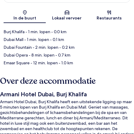
Kaart
In de buurt
Lokaal vervoer
Restaurants
Burj Khalifa
- 1 min. lopen
- 0.0 km
Dubai Mall
- 1 min. lopen
- 0.1 km
Dubai Fountain
- 2 min. lopen
- 0.2 km
Dubai Opera
- 8 min. lopen
- 0.7 km
Emaar Square
- 12 min. lopen
- 1.0 km
Over deze accommodatie
Armani Hotel Dubai, Burj Khalifa
Armani Hotel Dubai, Burj Khalifa heeft een uitstekende ligging op maar
5 minuten lopen van Burj Khalifa en Dubai Mall. Geniet van massages,
gezichtsbehandelingen of lichaamsbehandelingen bij de spa en van
Mediterrane gerechten, lunch en diner bij Armani/Mediterraneo. Dit
hotel in luxe stijl mag ook een buitenzwembad, een bar aan het
zwembad en een healthclub tot de hoogtepunten rekenen. De
roomservice en het behulpzame personeel vallen in de smaak bij andere