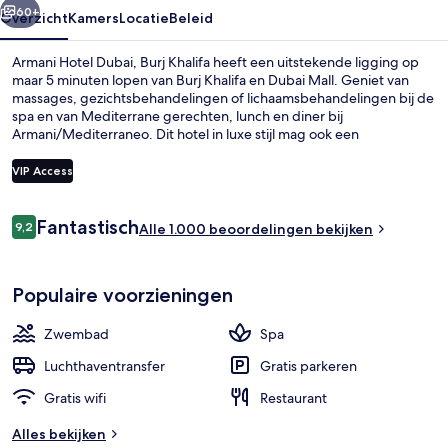
60+
Overzicht
Kamers
Locatie
Beleid
Armani Hotel Dubai, Burj Khalifa heeft een uitstekende ligging op
maar 5 minuten lopen van Burj Khalifa en Dubai Mall. Geniet van
massages, gezichtsbehandelingen of lichaamsbehandelingen bij de
spa en van Mediterrane gerechten, lunch en diner bij
Armani/Mediterraneo. Dit hotel in luxe stijl mag ook een
buitenzwembad, een bar aan het zwembad en een healthclub tot
de hoogtepunten rekenen. De roomservice en het behulpzame
VIP Access
personeel vallen in de smaak bij andere reizigers. Het openbaar
vervoer vind je vlakbij: het is maar 13 lopen naar Tramstation Dubai
Beoordelingen
Trolley Station 1.
Fantastisch
9,2
Luchtfoto
Alle 1.000 beoordelingen bekijken
9,2 op 10 –
Populaire voorzieningen
Zwembad
Spa
Luchthaventransfer
Gratis parkeren
Gratis wifi
Restaurant
Alles bekijken