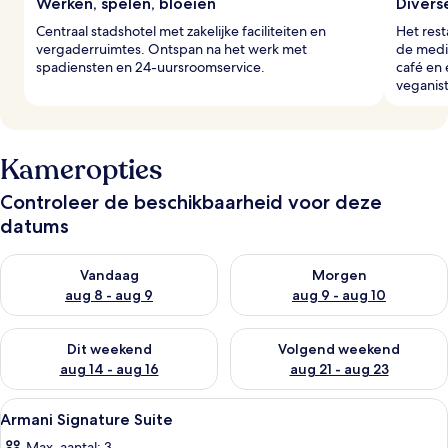
Werken, spelen, bloeien
Divers
Centraal stadshotel met zakelijke faciliteiten en
Het rest
vergaderruimtes. Ontspan na het werk met
de medit
spadiensten en 24-uursroomservice.
café en 
veganis
Kameropties
Controleer de beschikbaarheid voor deze
datums
De beschikbaarheid controleren voor vanavond aug 8 - aug 9
De beschikbaarheid controler
Vandaag
Morgen
aug 8 - aug 9
aug 9 - aug 10
De beschikbaarheid controleren voor dit weekend aug 14 - au
De beschikbaarheid controler
Dit weekend
Volgend weekend
aug 14 - aug 16
aug 21 - aug 23
Alle
Luxe beddengoed, donzen dekbedden, 
8
Armani Signature Suite
foto's
Max. aantal: 3