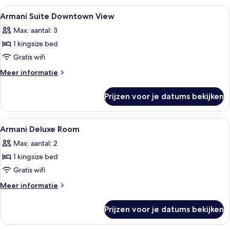
Alle
Luxe beddengoed, donzen dekbedden, 
8
Armani Suite Downtown View
foto's
Max. aantal: 3
voor
1 kingsize bed
Armani
Suite
Gratis wifi
Downtown
Meer
Meer informatie
View
details
over
laden
Prijzen voor je datums bekijken
Armani
Suite
Downtown
Alle
Luxe beddengoed, donzen dekbedden, 
8
View
Armani Deluxe Room
foto's
Max. aantal: 2
voor
1 kingsize bed
Armani
Deluxe
Gratis wifi
Room
Meer
Meer informatie
laden
details
over
Prijzen voor je datums bekijken
Armani
Deluxe