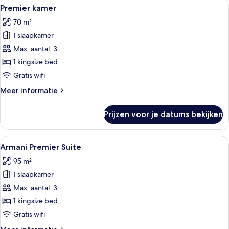
Alle
Een moderne slaapkamer met een groo
5
Premier kamer
foto's
70 m²
voor
1 slaapkamer
Premier
kamer
Max. aantal: 3
laden
1 kingsize bed
Gratis wifi
Meer
Meer informatie
details
over
Prijzen voor je datums bekijken
Premier
kamer
Alle
Een moderne hotelkamer met een groot
7
Armani Premier Suite
foto's
95 m²
voor
1 slaapkamer
Armani
Premier
Max. aantal: 3
Suite
1 kingsize bed
laden
Gratis wifi
Meer