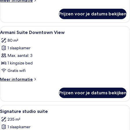
Meer informatie
details
over
Prijzen voor je datums bekijken
Armani
Premier
Suite
Alle
Een moderne hotelkamer met een geb
4
Armani Suite Downtown View
foto's
80 m²
voor
1 slaapkamer
Armani
Suite
Max. aantal: 3
Downtown
1 kingsize bed
View
Gratis wifi
laden
Meer
Meer informatie
details
over
Prijzen voor je datums bekijken
Armani
Suite
Downtown
Alle
Een moderne woonkamer met uitzicht o
5
View
Signature studio suite
foto's
235 m²
voor
1 slaapkamer
Signature