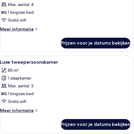
studio
Max. aantal: 4
suite
1 kingsize bed
laden
Gratis wifi
Meer
Meer informatie
details
over
Prijzen voor je datums bekijken
Signature
studio
suite
Alle
Een moderne woonkamer met een zithoe
4
Luxe tweepersoonskamer
foto's
85 m²
voor
1 slaapkamer
Luxe
tweepersoonskamer
Max. aantal: 3
laden
1 kingsize bed
Gratis wifi
Meer
Meer informatie
details
over
Prijzen voor je datums bekijken
Luxe
tweepersoonskamer