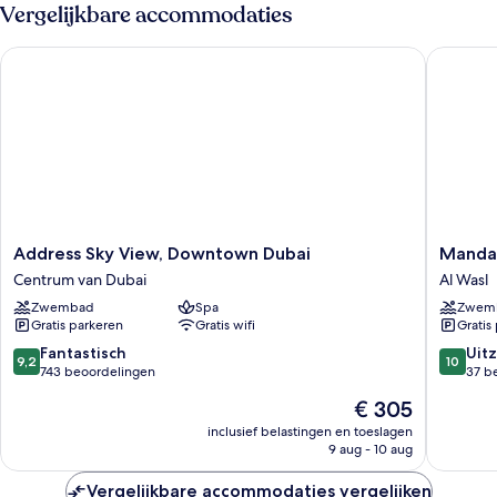
Room
Vergelijkbare accommodaties
Address Sky View, Downtown Dubai
Mandarin
Address
Mandari
Address Sky View, Downtown Dubai
Mandar
Sky
Oriental
Centrum van Dubai
Al Wasl
View,
Downto
Zwembad
Spa
Zwem
Downtown
Dubai
Gratis parkeren
Gratis wifi
Gratis
Dubai
Al
Centrum
Wasl
9.2
10.0
Fantastisch
Uitz
9,2
10
van
van
van
743 beoordelingen
37 b
Dubai
10,
10,
De
€ 305
Fantastisch,
Uitzonder
prijs
743
37
inclusief belastingen en toeslagen
is
9 aug - 10 aug
beoordelingen
beoorde
€ 305
Vergelijkbare accommodaties vergelijken