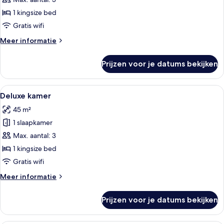
voor
1 kingsize bed
Armani
Signature
Gratis wifi
Suite
Meer
Meer informatie
laden
details
over
Prijzen voor je datums bekijken
Armani
Signature
Suite
Alle
Een moderne hotelkamer met een groot 
5
Deluxe kamer
foto's
45 m²
voor
1 slaapkamer
Deluxe
kamer
Max. aantal: 3
laden
1 kingsize bed
Gratis wifi
Meer
Meer informatie
details
over
Prijzen voor je datums bekijken
Deluxe
kamer