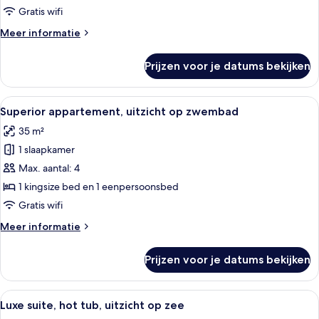
zee
Gratis wifi
laden
Meer
Meer informatie
details
over
Prijzen voor je datums bekijken
Luxe
suite,
uitzicht
Alle
Een slaapkamer met een groot bed, tw
5
op
Superior appartement, uitzicht op zwembad
foto's
zee
35 m²
voor
1 slaapkamer
Superior
appartement,
Max. aantal: 4
uitzicht
1 kingsize bed en 1 eenpersoonsbed
op
Gratis wifi
zwembad
Meer
Meer informatie
laden
details
over
Prijzen voor je datums bekijken
Superior
appartement,
uitzicht
Alle
Een slaapkamer met een bed, bedlamp
10
op
Luxe suite, hot tub, uitzicht op zee
foto's
zwembad