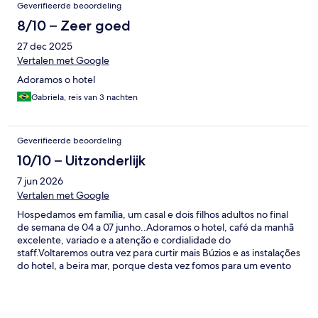
Geverifieerde beoordeling
8/10 – Zeer goed
27 dec 2025
Vertalen met Google
Adoramos o hotel
Gabriela, reis van 3 nachten
Geverifieerde beoordeling
10/10 – Uitzonderlijk
7 jun 2026
Vertalen met Google
Hospedamos em família, um casal e dois filhos adultos no final
de semana de 04 a 07 junho..Adoramos o hotel, café da manhã
excelente, variado e a atenção e cordialidade do
staff.Voltaremos outra vez para curtir mais Búzios e as instalações
do hotel, a beira mar, porque desta vez fomos para um evento
com muitas atividades e da próxima vamos só curtir a praia, o
hotel magnífico e a cidade…