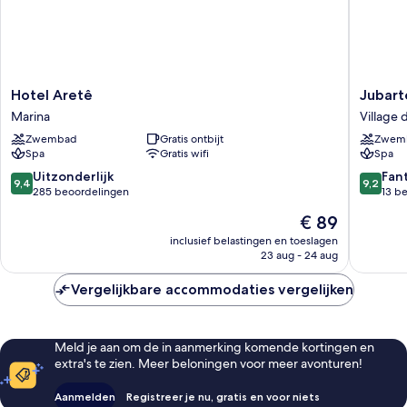
Hotel
Jubarte
Hotel Aretê
Jubart
Aretê
Hotel
Marina
Village 
Marina
-
Zwembad
Gratis ontbijt
Zwem
Tawa
Spa
Gratis wifi
Spa
Beach
Club
9.4
9.2
Uitzonderlijk
Fan
9,4
9,2
Village
van
van
285 beoordelingen
13 b
da
10,
10,
De
€ 89
Ferradu
Uitzonderlijk,
Fantasti
prijs
285
13
inclusief belastingen en toeslagen
is
23 aug - 24 aug
beoordelingen
beoorde
€ 89
Vergelijkbare accommodaties vergelijken
Meld je aan om de in aanmerking komende kortingen en
extra's te zien. Meer beloningen voor meer avonturen!
Aanmelden
Registreer je nu, gratis en voor niets