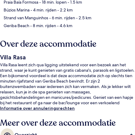
Praia Baía Formosa
- 18 min. lopen
- 1.5 km
Búzios Marina
- 4 min. rijden
- 2.2 km
Strand van Manguinhos
- 6 min. rijden
- 2.5 km
Geriba Beach
- 8 min. rijden
- 4.6 km
Over deze accommodatie
Villa Rasa
Villa Rasa leent zich qua ligging uitstekend voor een bezoek aan het
strand, waar je kunt genieten van gratis cabana's, parasols en ligstoelen.
Een bijkomend voordeel is dat deze accommodatie zich op slechts tien
minuten rijafstand van Geriba Beach bevindt. Er zijn 2
buitenzwembaden waar iedereen zich kan vermaken. Als je lekker wilt
relaxen, kun je in de spa genieten van massages,
gezichtsbehandelingen en manicures/pedicures. Geniet van een hapje
bij het restaurant of ga naar de bar/lounge voor een verkoelend
drankje. Dit hotel in boetiekstijl staat ook bekend om highlights zoals
Informatie over annuleringsrechten
een bar aan het zwembad, een bubbelbad en een sauna.
Meer over deze accommodatie
Overzicht