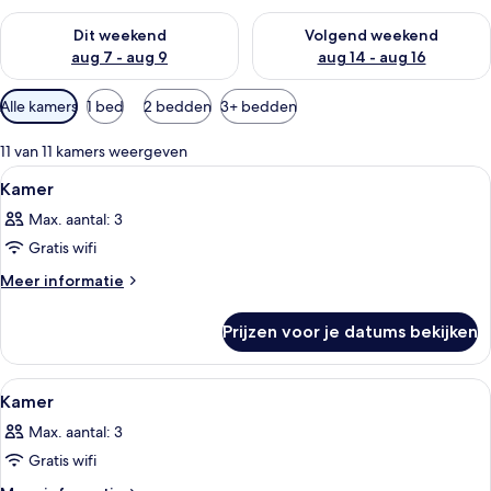
z
De beschikbaarheid controleren voor dit weekend aug 7 - aug
De beschikbaarheid controler
i
Dit weekend
Volgend weekend
g
aug 7 - aug 9
aug 14 - aug 16
e
r
Beschikbare
s
Alle kamers
1 bed
2 bedden
3+ bedden
filters
voor
11 van 11 kamers weergeven
kamers
Alle
Hotelkamer met een bed, nachtkastje 
4
Kamer
foto's
Max. aantal: 3
voor
Gratis wifi
Kamer
laden
Meer
Meer informatie
details
over
Prijzen voor je datums bekijken
Kamer
Alle
Een hotelkamer met een bed, een bankj
3
Kamer
foto's
Max. aantal: 3
voor
Gratis wifi
Kamer
laden