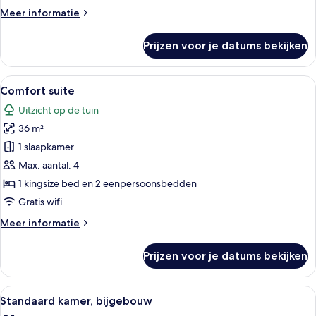
op
Meer
Meer informatie
zee
details
laden
over
Prijzen voor je datums bekijken
Premium
suite,
hot
Alle
Een hotelkamer met een bed, nachtkast
12
tub,
Comfort suite
foto's
uitzicht
Uitzicht op de tuin
op
voor
zee
36 m²
Comfort
suite
1 slaapkamer
laden
Max. aantal: 4
1 kingsize bed en 2 eenpersoonsbedden
Gratis wifi
Meer
Meer informatie
details
over
Prijzen voor je datums bekijken
Comfort
suite
Alle
Een hotelkamer met een bed, nachtkast
14
Standaard kamer, bijgebouw
foto's