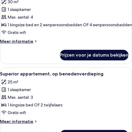
30 m²
voor
1 slaapkamer
Standaard
kamer,
Max. aantal: 4
bijgebouw
1 kingsize bed en 2 eenpersoonsbedden OF 4 eenpersoonsbedden
laden
Gratis wifi
Meer
Meer informatie
details
over
Prijzen voor je datums bekijken
Standaard
kamer,
bijgebouw
Alle
Een hotelkamer met een groot bed, ee
15
Superior appartement, op benedenverdieping
foto's
25 m²
voor
1 slaapkamer
Superior
appartement,
Max. aantal: 3
op
1 kingsize bed OF 2 twijfelaars
benedenverdieping
Gratis wifi
laden
Meer
Meer informatie
details
over