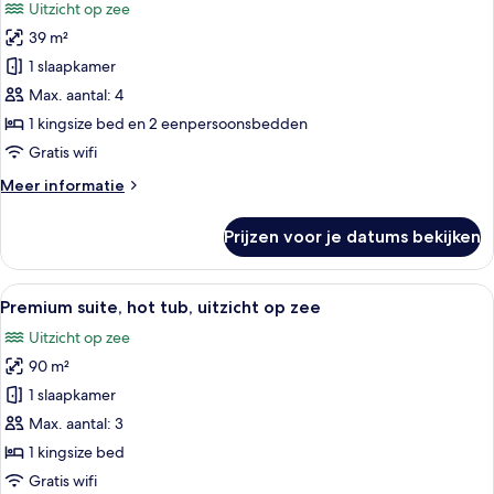
Uitzicht op zee
voor
39 m²
Luxe
suite,
1 slaapkamer
hot
Max. aantal: 4
tub,
1 kingsize bed en 2 eenpersoonsbedden
uitzicht
Gratis wifi
op
Meer
Meer informatie
zee
details
laden
over
Prijzen voor je datums bekijken
Luxe
suite,
hot
Alle
Een kamer met een bed, een televisie,
10
tub,
Premium suite, hot tub, uitzicht op zee
foto's
uitzicht
Uitzicht op zee
op
voor
zee
90 m²
Premium
suite,
1 slaapkamer
hot
Max. aantal: 3
tub,
1 kingsize bed
uitzicht
Gratis wifi