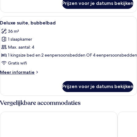
Prijzen voor je datums bekijken
Superior
appartement,
op
Alle
Een slaapkamer met een bed, nachtlam
13
benedenverdieping
Deluxe suite, bubbelbad
foto's
36 m²
voor
1 slaapkamer
Deluxe
suite,
Max. aantal: 4
bubbelbad
1 kingsize bed en 2 eenpersoonsbedden OF 4 eenpersoonsbedden
laden
Gratis wifi
Meer
Meer informatie
details
over
Prijzen voor je datums bekijken
Deluxe
suite,
bubbelbad
Vergelijkbare accommodaties
Hotel Aretê
Jubarte 