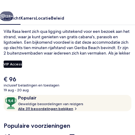
rige
Volgende
128+
Overzicht
Kamers
Locatie
Beleid
Villa Rasa leent zich qua ligging uitstekend voor een bezoek aan het
strand, waar je kunt genieten van gratis cabana's, parasols en
ligstoelen. Een bijkomend voordeel is dat deze accommodatie zich
op slechts tien minuten rijafstand van Geriba Beach bevindt. Er zijn
2 buitenzwembaden waar iedereen zich kan vermaken. Als je lekker
wilt relaxen, kun je in de spa genieten van massages,
gezichtsbehandelingen en manicures/pedicures. Geniet van een
VIP Access
hapje bij het restaurant of ga naar de bar/lounge voor een
verkoelend drankje. Dit hotel in boetiekstijl staat ook bekend om
De
€ 96
highlights zoals een bar aan het zwembad, een bubbelbad en een
Tuin
huidige
sauna.
inclusief belastingen en toeslagen
prijs
19 aug - 20 aug
is
Beoordelingen
9,4
Populair
€ 96
G
van
Geweldige beoordelingen van reizigers
e
Alle 311 beoordelingen bekijken
10,
w
Populair
e
Populaire voorzieningen
l
d