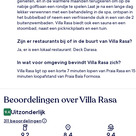
genieten, en in de warmere maanden terugkeren om op de
nabije golfbaan een rondje te spelen.Laat je na een lange dag
lekker verwennen met een behandeling in de spa, ontspan in
het bubbelbad of neem een verfrissende duik in een van de 2
buitenzwembaden. Villa Rasa biedt ook een sauna en een
stoombad, naast een picknickplaats en een tuin.
Zijn er restaurants bij of in de buurt van Villa Rasa?
Ja, er is een lokaal restaurant: Deck Darasa.
In wat voor omgeving bevindt Villa Rasa zich?
Villa Rasa ligt op een korte 7 minuten lopen van Praia Rasa en 15
minuten loopafstand van Praia Baía Formosa.
Beoordelingen over Villa Rasa
Beoordelingen
Uitzonderlijk
9,4
311 beoordelingen
9,2
8,4
9,4