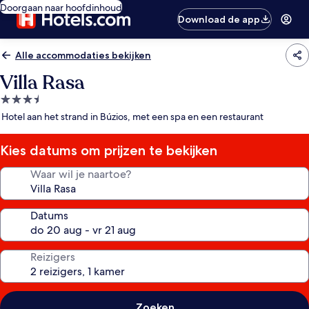
Doorgaan naar hoofdinhoud
Download de app
Alle accommodaties bekijken
Villa Rasa
3.5-
sterrenaccommodatie
Hotel aan het strand in Búzios, met een spa en een restaurant
Kies datums om prijzen te bekijken
Waar wil je naartoe?
Datums
Reizigers
Zoeken