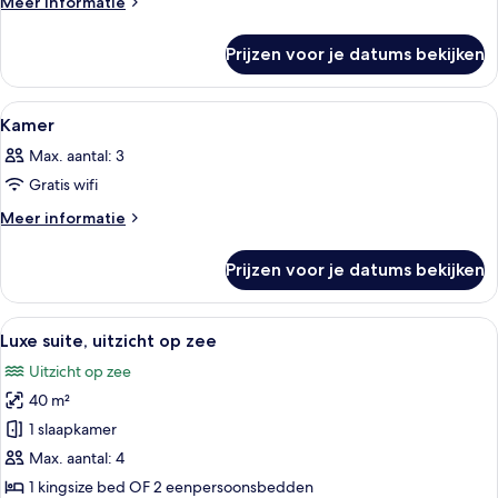
Meer
Meer informatie
details
over
Prijzen voor je datums bekijken
Kamer
Alle
Een hotelkamer met een houten wand, 
7
Kamer
foto's
Max. aantal: 3
voor
Gratis wifi
Kamer
laden
Meer
Meer informatie
details
over
Prijzen voor je datums bekijken
Kamer
Alle
Een slaapkamer met een bed, nachtkastj
13
Luxe suite, uitzicht op zee
foto's
Uitzicht op zee
voor
40 m²
Luxe
suite,
1 slaapkamer
uitzicht
Max. aantal: 4
op
1 kingsize bed OF 2 eenpersoonsbedden