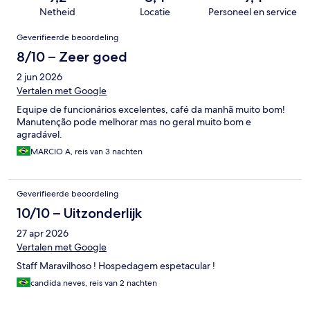
Netheid
Locatie
Personeel en service
Beoordelingen
Geverifieerde beoordeling
8/10 – Zeer goed
2 jun 2026
Vertalen met Google
Equipe de funcionários excelentes, café da manhã muito bom!
Manutenção pode melhorar mas no geral muito bom e
agradável.
MARCIO A, reis van 3 nachten
Geverifieerde beoordeling
10/10 – Uitzonderlijk
27 apr 2026
Vertalen met Google
Staff Maravilhoso ! Hospedagem espetacular !
candida neves, reis van 2 nachten