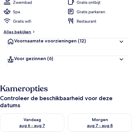
i
Zwembad
Gratis ontbijt
g
e
Spa
Gratis parkeren
Gratis wifi
Restaurant
b
e
Alles bekijken
o
o
Voornaamste voorzieningen
(12)
r
d
e
Voor gezinnen
(6)
l
i
n
g
e
Kameropties
n
v
Controleer de beschikbaarheid voor deze
a
datums
n
De beschikbaarheid controleren voor vanavond aug 6 - aug 7
De beschikbaarheid controler
r
Vandaag
Morgen
e
aug 6 - aug 7
aug 7 - aug 8
i