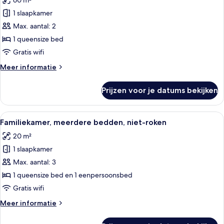
60 m²
Junior
1 slaapkamer
suite,
Max. aantal: 2
1
queensize
1 queensize bed
bed,
Gratis wifi
niet-
Meer
Meer informatie
roken
details
(Separate
over
Prijzen voor je datums bekijken
Junior
Living
suite,
Room)
1
Alle
Een hotelkamer met een groot bed, een 
laden
4
queensize
Familiekamer, meerdere bedden, niet-roken
foto's
bed,
20 m²
niet-
voor
roken
1 slaapkamer
Familiekamer,
(Separate
meerdere
Max. aantal: 3
Living
bedden,
Room)
1 queensize bed en 1 eenpersoonsbed
niet-
Gratis wifi
roken
Meer
Meer informatie
laden
details
over