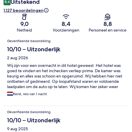
Uitstekend
8,6
1.127 beoordelingen
9,0
8,4
8,8
Netheid
Voorzieningen
Personeel en service
Beoordelingen
Geverifieerde beoordeling
10/10 – Uitzonderlijk
2 aug 2026
Wij zijn voor een overnacht in dit hotel geweest. Het hotel was
goed te vinden en het inchecken verliep prima. De kamer was
keurig en alles was schoon en opgeruimd. Wij hebben hier niet
ontbeten of gedineerd. Op loopafstand waren er voldoende
laadpalen om de auto op te laten. Wij komen hier zeker weer
terug als we weer op doorreis zijn naar Scandinavië.
René, reis van 1 nacht
Geverifieerde beoordeling
10/10 – Uitzonderlijk
9 aug 2025