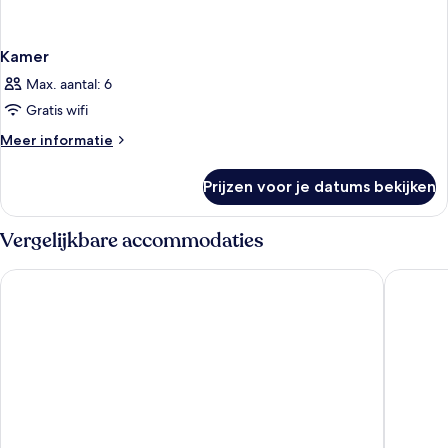
Kamer
Max. aantal: 6
Gratis wifi
Meer
Meer informatie
details
over
Prijzen voor je datums bekijken
Kamer
Vergelijkbare accommodaties
Scandic Odense
CABINN 