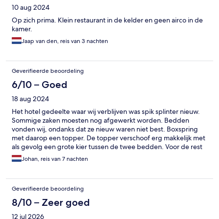
10 aug 2024
Op zich prima. Klein restaurant in de kelder en geen airco in de
kamer.
Jaap van den, reis van 3 nachten
Geverifieerde beoordeling
6/10 – Goed
18 aug 2024
Het hotel gedeelte waar wij verblijven was spik splinter nieuw.
Sommige zaken moesten nog afgewerkt worden. Bedden
vonden wij, ondanks dat ze nieuw waren niet best. Boxspring
met daarop een topper. De topper verschoof erg makkelijk met
als gevolg een grote kier tussen de twee bedden. Voor de rest
een mooie erg kleine kamer. Wij hebben de indruk dat dit hotel
Johan, reis van 7 nachten
meer ingericht is voor de bezoekers van grote congressen dan
op een verblijf van een toerist voor een aantal overnachtingen.
Geverifieerde beoordeling
8/10 – Zeer goed
12 jul 2026