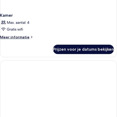
Kamer
Max. aantal: 4
Gratis wifi
Meer
Meer informatie
details
over
Prijzen voor je datums bekijken
Kamer