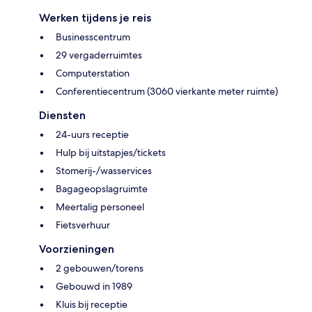
Werken tijdens je reis
Businesscentrum
29 vergaderruimtes
Computerstation
Conferentiecentrum (3060 vierkante meter ruimte)
Diensten
24-uurs receptie
Hulp bij uitstapjes/tickets
Stomerij-/wasservices
Bagageopslagruimte
Meertalig personeel
Fietsverhuur
Voorzieningen
2 gebouwen/torens
Gebouwd in 1989
Kluis bij receptie