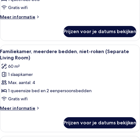
queensize
Gratis wifi
bed,
Meer
Meer informatie
niet-
details
roken
over
Prijzen voor je datums bekijken
Comfort
laden
kamer,
1
Alle
Een moderne slaapkamer met een groo
7
queensize
Familiekamer, meerdere bedden, niet-roken (Separate
foto's
bed,
Living Room)
niet-
voor
60 m²
roken
Familiekamer,
1 slaapkamer
meerdere
Max. aantal: 4
bedden,
niet-
1 queensize bed en 2 eenpersoonsbedden
roken
Gratis wifi
(Separate
Meer
Meer informatie
Living
details
Room)
over
Prijzen voor je datums bekijken
Familiekamer,
laden
meerdere
bedden,
Alle
Een hotelkamer met een bed, bureau, st