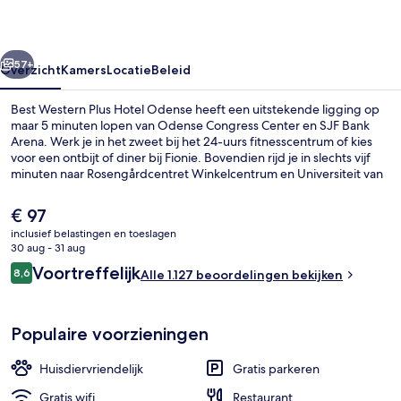
Odense
rige
Volgende
57+
Overzicht
Kamers
Locatie
Beleid
Best Western Plus Hotel Odense heeft een uitstekende ligging op
maar 5 minuten lopen van Odense Congress Center en SJF Bank
Arena. Werk je in het zweet bij het 24-uurs fitnesscentrum of kies
voor een ontbijt of diner bij Fionie. Bovendien rijd je in slechts vijf
minuten naar Rosengårdcentret Winkelcentrum en Universiteit van
Zuid-Denemarken.
De
€ 97
huidige
inclusief belastingen en toeslagen
prijs
30 aug - 31 aug
Dagelijks ontbijtbuffet (toeslag)
is
Beoordelingen
Voortreffelijk
8,6
Alle 1.127 beoordelingen bekijken
€ 97
8,6 op 10 –
Populaire voorzieningen
Huisdiervriendelijk
Gratis parkeren
Gratis wifi
Restaurant