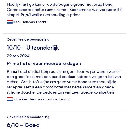
Heerlijk rustige kamer op de begane grond met onze hond.
Gerenoveerde nette ruime kamer. Badkamer is wat verouderd /
simpel. Prijs/kwaliteitverhouding is prima.
Henri, reis van 1 nacht
Geverifieerde beoordeling
10/10 – Uitzonderlijk
29 sep 2024
Prima hotel veer meerdere dagen
Prima hotel en dicht bij voorzieningen. Toen wij er waren was er
een groot feest met een band en daar hebben wij geen last van
gehad. Gratis koffie (helaas geen verse bonen) en thee bij de
receptie. Het is een groot hotel met nette kamers en goede
schone douche. De bedden zijn van zeer goede kwaliteit en
liggen heerlijk. Aardig personeel en al met al veel gemak om te
Johannes Hermanus, reis van 1 nacht
parkeren. Dus een echte aanrader ook als je meerdere dagen
wilt verblijven om de omgeving te verkennen.
Geverifieerde beoordeling
6/10 – Goed