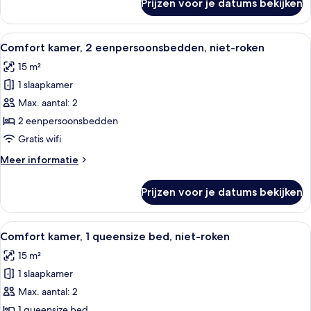
Prijzen voor je datums bekijken
Familiekamer,
meerdere
bedden,
Alle
Een hotelkamer met twee bedden, een
7
niet-
Comfort kamer, 2 eenpersoonsbedden, niet-roken
foto's
roken
15 m²
voor
1 slaapkamer
Comfort
kamer,
Max. aantal: 2
2
2 eenpersoonsbedden
eenpersoonsbedden,
Gratis wifi
niet-
Meer
Meer informatie
roken
details
laden
over
Prijzen voor je datums bekijken
Comfort
kamer,
2
Alle
Een hotelkamer met een bed, een burea
7
eenpersoonsbedden,
Comfort kamer, 1 queensize bed, niet-roken
foto's
niet-
15 m²
roken
voor
1 slaapkamer
Comfort
kamer,
Max. aantal: 2
1
1 queensize bed