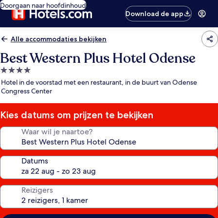
Doorgaan naar hoofdinhoud
Download de app
Alle accommodaties bekijken
Best Western Plus Hotel Odense
4.0-
sterrenaccommodatie
Hotel in de voorstad met een restaurant, in de buurt van Odense
Congress Center
Kies datums om prijzen te bekijken
Waar wil je naartoe?
Datums
Reizigers