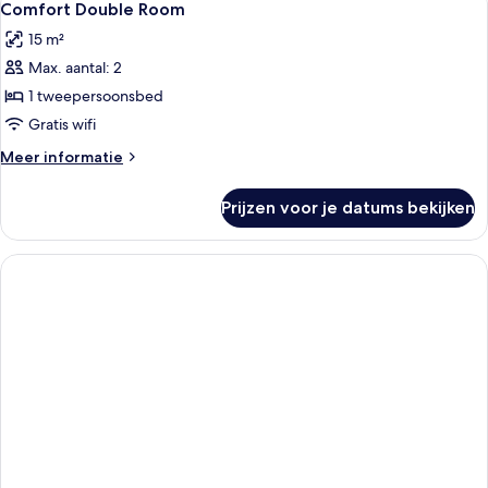
11
niet-
Comfort Double Room
foto's
roken
15 m²
(Separate
voor
Living
Max. aantal: 2
Comfort
Room)
Double
1 tweepersoonsbed
Room
Gratis wifi
laden
Meer
Meer informatie
details
over
Prijzen voor je datums bekijken
Comfort
Double
Room