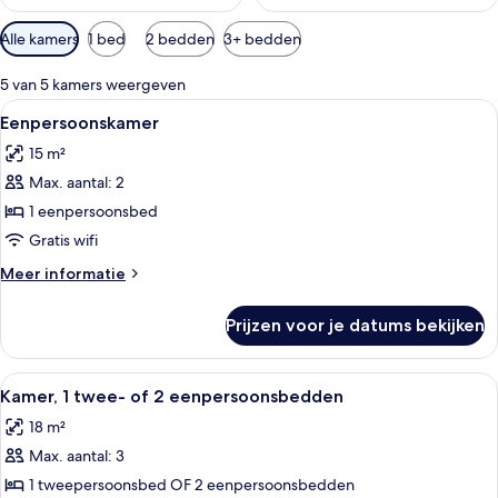
Beschikbare
Alle kamers
1 bed
2 bedden
3+ bedden
filters
voor
5 van 5 kamers weergeven
kamers
Alle
Eenpersoonskamer | Badkamer | Gratis
1
Eenpersoonskamer
foto's
15 m²
voor
Max. aantal: 2
Eenpersoonskamer
laden
1 eenpersoonsbed
Gratis wifi
Meer
Meer informatie
details
over
Prijzen voor je datums bekijken
Eenpersoonskamer
Alle
Een net opgemaakt bed met een bloem
5
Kamer, 1 twee- of 2 eenpersoonsbedden
foto's
18 m²
voor
Max. aantal: 3
Kamer,
1
1 tweepersoonsbed OF 2 eenpersoonsbedden