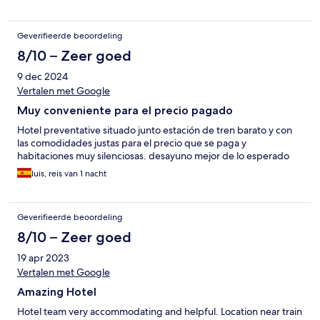
basically told to sit with any other family as there wasn't enough
room. This happened as other guests continued to arrive for
having breakfast
Geverifieerde beoordeling
8/10 – Zeer goed
9 dec 2024
Vertalen met Google
Muy conveniente para el precio pagado
Hotel preventative situado junto estación de tren barato y con
las comodidades justas para el precio que se paga y
habitaciones muy silenciosas. desayuno mejor de lo esperado
luis, reis van 1 nacht
Geverifieerde beoordeling
8/10 – Zeer goed
19 apr 2023
Vertalen met Google
Amazing Hotel
Hotel team very accommodating and helpful. Location near train