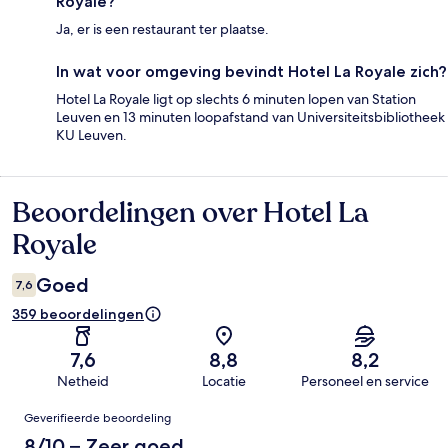
Royale?
Ja, er is een restaurant ter plaatse.
In wat voor omgeving bevindt Hotel La Royale zich?
Hotel La Royale ligt op slechts 6 minuten lopen van Station
Leuven en 13 minuten loopafstand van Universiteitsbibliotheek
KU Leuven.
Beoordelingen over Hotel La
Beoordelingen
Royale
Goed
7,6
359 beoordelingen
7,6
8,8
8,2
Netheid
Locatie
Personeel en service
Beoordelingen
Geverifieerde beoordeling
8/10 – Zeer goed