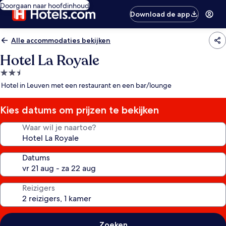
Doorgaan naar hoofdinhoud
Download de app
Alle accommodaties bekijken
Hotel La Royale
2.5-
sterrenaccommodatie
Hotel in Leuven met een restaurant en een bar/lounge
Kies datums om prijzen te bekijken
Waar wil je naartoe?
Datums
Reizigers
Zoeken