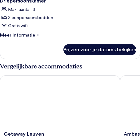
Driepersoonskamer
foto's
Max. aantal: 3
voor
3 eenpersoonsbedden
Driepersoonskamer
laden
Gratis wifi
Meer
Meer informatie
details
over
Prijzen voor je datums bekijken
Driepersoonskamer
Vergelijkbare accommodaties
Getaway Leuven
Ambassad
Getaway
Ambass
Getaway Leuven
Ambass
Leuven
Suites