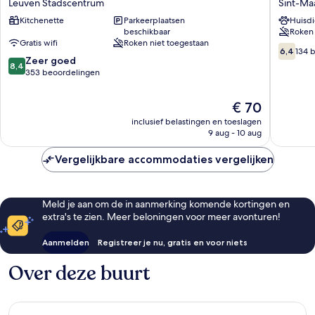
Leuven Stadscentrum
Sint-Ma
Leuven
Leuven
Kitchenette
Parkeerplaatsen
Huisdi
Stadscentrum
Sint-
beschikbaar
Roken 
Maarten
Gratis wifi
Roken niet toegestaan
6.4
6,4
134 
8.4
Zeer goed
van
8,4
van
353 beoordelingen
10,
10,
134
Zeer
beoorde
De
€ 70
goed,
prijs
inclusief belastingen en toeslagen
353
is
9 aug - 10 aug
beoordelingen
€ 70
Vergelijkbare accommodaties vergelijken
Meld je aan om de in aanmerking komende kortingen en
extra's te zien. Meer beloningen voor meer avonturen!
Aanmelden
Registreer je nu, gratis en voor niets
Over deze buurt