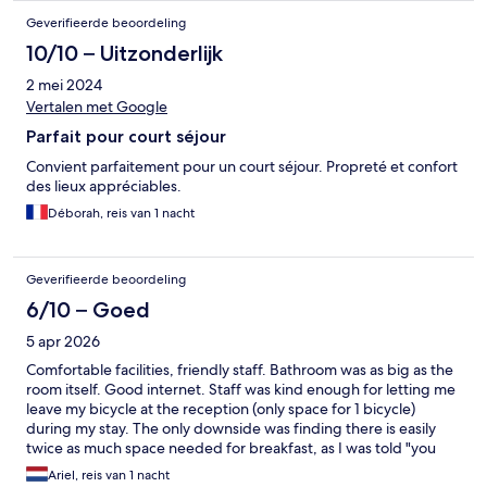
Geverifieerde beoordeling
10/10 – Uitzonderlijk
2 mei 2024
Vertalen met Google
Parfait pour court séjour
Convient parfaitement pour un court séjour. Propreté et confort
des lieux appréciables.
Déborah, reis van 1 nacht
Geverifieerde beoordeling
6/10 – Goed
5 apr 2026
Comfortable facilities, friendly staff. Bathroom was as big as the
room itself. Good internet. Staff was kind enough for letting me
leave my bicycle at the reception (only space for 1 bicycle)
during my stay. The only downside was finding there is easily
twice as much space needed for breakfast, as I was told "you
can wait or we can find a free seat in a table in use", I was
Ariel, reis van 1 nacht