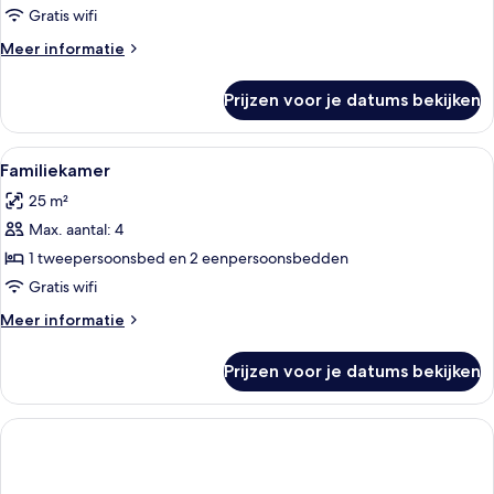
twee-
Gratis wifi
of
Meer
Meer informatie
2
details
eenpersoonsbedden
over
Prijzen voor je datums bekijken
Kamer,
laden
1
twee-
Alle
Een hotelkamer met twee bedden, een
2
of
Familiekamer
foto's
2
25 m²
eenpersoonsbedden
voor
Max. aantal: 4
Familiekamer
laden
1 tweepersoonsbed en 2 eenpersoonsbedden
Gratis wifi
Meer
Meer informatie
details
over
Prijzen voor je datums bekijken
Familiekamer