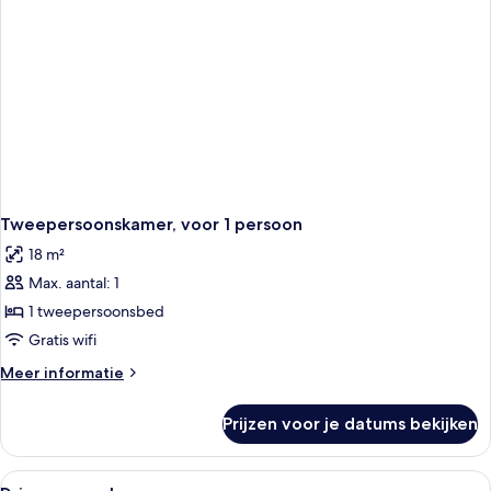
Tweepersoonskamer, voor 1 persoon
18 m²
Max. aantal: 1
1 tweepersoonsbed
Gratis wifi
Meer
Meer informatie
details
over
Prijzen voor je datums bekijken
Tweepersoonskamer,
voor
1
Alle
Een hotelkamer met twee bedden, elk 
1
persoon