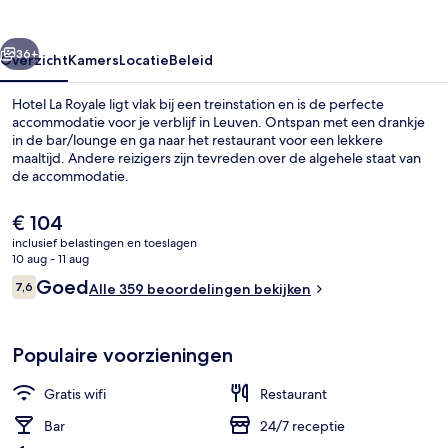
rige
Volgende
36+
Overzicht
Kamers
Locatie
Beleid
Hotel La Royale ligt vlak bij een treinstation en is de perfecte
accommodatie voor je verblijf in Leuven. Ontspan met een drankje
in de bar/lounge en ga naar het restaurant voor een lekkere
maaltijd. Andere reizigers zijn tevreden over de algehele staat van
de accommodatie.
De
€ 104
huidige
inclusief belastingen en toeslagen
prijs
10 aug - 11 aug
Bar (ter plaatse)
is
Beoordelingen
Goed
7,6
Alle 359 beoordelingen bekijken
€ 104
7,6 op 10 –
Populaire voorzieningen
Gratis wifi
Restaurant
Bar
24/7 receptie