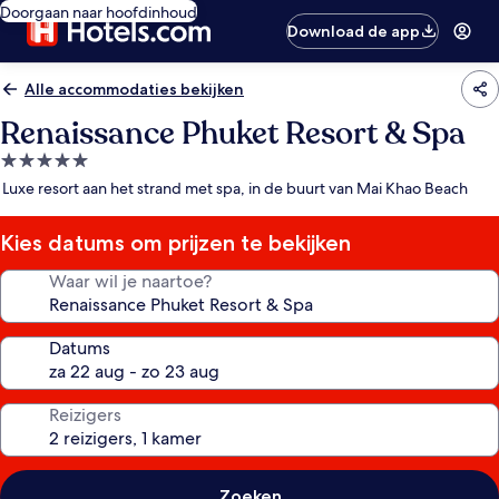
Doorgaan naar hoofdinhoud
Download de app
Alle accommodaties bekijken
Renaissance Phuket Resort & Spa
5.0-
sterrenaccommodatie
Luxe resort aan het strand met spa, in de buurt van Mai Khao Beach
Kies datums om prijzen te bekijken
Waar wil je naartoe?
Datums
Reizigers
Zoeken