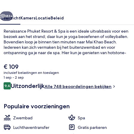
Spa
rige
Volgende
183+
Overzicht
Kamers
Locatie
Beleid
Renaissance Phuket Resort & Spa is een ideale uitvalsbasis voor een
bezoek aan het strand; daar kun je yoga beoefenen of volleyballen.
Bovendien loop je binnen tien minuten naar Mai Khao Beach.
Iedereen kan zich vermaken bij het buitenzwembad en voor
ontspanning ga je naar de spa. Hier kun je genieten van hotstone-
massages, gezichtsbehandelingen en aromatherapie. Takieng, een
van de 3 restaurants, serveert Thaise gerechten en is geopend voor
De
€ 109
de lunch en het diner. Dit resort in luxe stijl biedt ook een bar aan
huidige
inclusief belastingen en toeslagen
het zwembad, een healthclub en een fitnesscentrum. Andere
prijs
1 sep - 2 sep
reizigers zijn heel enthousiast over het behulpzame personeel.
Uitzicht vanuit accommodatie
is
Beoordelingen
Uitzonderlijk
9,4
Alle 748 beoordelingen bekijken
€ 109
9,4 op 10 –
Populaire voorzieningen
Zwembad
Spa
Luchthaventransfer
Gratis parkeren