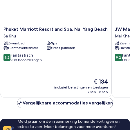
Phuket
JW
Phuket Marriott Resort and Spa, Nai Yang Beach
JW Mar
Marriott
Marriott
Sa Khu
Mai Kha
Resort
Phuket
Zwembad
Spa
Zwem
and
Resort
Luchthaventransfer
Gratis parkeren
Luchth
Spa,
&
Nai
Spa
9.2
9.2
Fantastisch
Fan
9,2
9,2
Yang
Mai
van
van
900 beoordelingen
1.00
Beach
Khao
10,
10,
Sa
Fantastisch,
Fantasti
Khu
900
1.000
De
€ 134
beoordelingen
beoorde
prijs
inclusief belastingen en toeslagen
is
7 sep - 8 sep
€ 134
Vergelijkbare accommodaties vergelijken
Meld je aan om de in aanmerking komende kortingen en
extra's te zien. Meer beloningen voor meer avonturen!