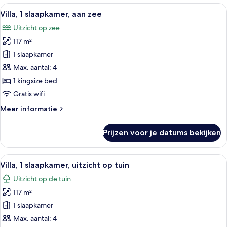
slaapkamers,
Alle
Een modern buitenzitgedeelte met een
8
aan
Villa, 1 slaapkamer, aan zee
foto's
zee
Uitzicht op zee
voor
117 m²
Villa,
1
1 slaapkamer
slaapkamer,
Max. aantal: 4
aan
1 kingsize bed
zee
Gratis wifi
laden
Meer
Meer informatie
details
over
Prijzen voor je datums bekijken
Villa,
1
slaapkamer,
Alle
Een moderne buitenzwembadzone met 
7
aan
Villa, 1 slaapkamer, uitzicht op tuin
foto's
zee
Uitzicht op de tuin
voor
117 m²
Villa,
1
1 slaapkamer
slaapkamer,
Max. aantal: 4