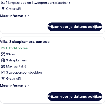
met
1 kingsize bed en 1 tweepersoons slaapbank
slaapbank,
Gratis wifi
balkon,
Meer
Meer informatie
uitzicht
details
op
over
Prijzen voor je datums bekijken
Kamer,
lagune
1
laden
kingsize
Alle
Een modern huis met een zwembad, bui
12
bed
Villa, 3 slaapkamers, aan zee
foto's
met
Uitzicht op zee
slaapbank,
voor
balkon,
337 m²
Villa,
uitzicht
3
3 slaapkamers
op
slaapkamers,
lagune
Max. aantal: 8
aan
3 tweepersoonsbedden
zee
Gratis wifi
laden
Meer
Meer informatie
details
over
Prijzen voor je datums bekijken
Villa,
3