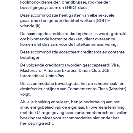
koolmonoxidemelder, brandblusser, rookmelder,
beveiligingssysteem en EHBO-doos.
Deze accommodatie heet gasten van elke seksuele
geaardheid en genderidentiteit welkom (LGBTI+-
vriendelijk).
De naam op de creditcard die bij check-in wordt gebruikt
om bijkomende kosten te dekken, dient overeen te
komen met de naam voor de hotelkamerreservering.
Deze accommodatie accepteert creditcards en contante
betalingen.
De volgende creditcards worden geaccepteerd: Visa,
Mastercard, American Express, Diners Club, JCB
International, Union Pay
De accommodatie bevestigt dat het de schoonmaak- en
desinfectierichtlijnen van Commitment to Clean (Marriott)
volgt.
Als je je boeking annuleert, ben je onderhevig aan het
annuleringsbeleid van de eigenaar. In overeenstemming
met de EU-regelgeving over consumentenrechten, vallen
boekingsservices voor accommodaties niet onder het
herroepingsrecht.