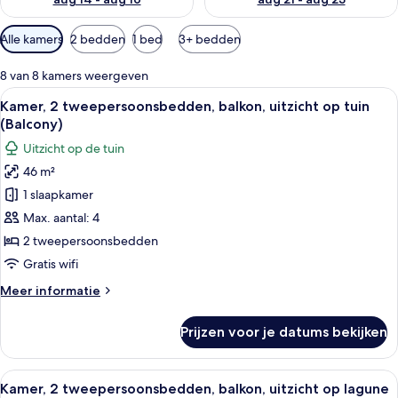
Beschikbare
Alle kamers
2 bedden
1 bed
3+ bedden
filters
voor
8 van 8 kamers weergeven
kamers
Alle
Een moderne hotelkamer met twee bedd
7
Kamer, 2 tweepersoonsbedden, balkon, uitzicht op tuin
foto's
(Balcony)
voor
Uitzicht op de tuin
Kamer,
46 m²
2
1 slaapkamer
tweepersoonsbedden,
balkon,
Max. aantal: 4
uitzicht
2 tweepersoonsbedden
op
Gratis wifi
tuin
Meer
Meer informatie
(Balcony)
details
laden
over
Prijzen voor je datums bekijken
Kamer,
2
tweepersoonsbedden,
Alle
Een moderne hotelkamer met twee bedd
6
balkon,
Kamer, 2 tweepersoonsbedden, balkon, uitzicht op lagune