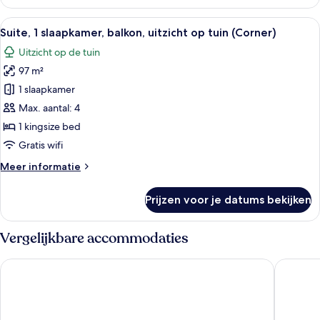
1
laden
kingsize
Alle
Een moderne hotelkamer met een bank,
6
bed
Suite, 1 slaapkamer, balkon, uitzicht op tuin (Corner)
foto's
met
Uitzicht op de tuin
slaapbank,
voor
balkon,
97 m²
Suite,
uitzicht
1
1 slaapkamer
op
slaapkamer,
tuin
Max. aantal: 4
balkon,
1 kingsize bed
uitzicht
Gratis wifi
op
Meer
Meer informatie
tuin
details
(Corner)
over
Prijzen voor je datums bekijken
laden
Suite,
1
slaapkamer,
Vergelijkbare accommodaties
balkon,
uitzicht
Phuket Marriott Resort and Spa, Nai Yang Beach
JW Marri
op
tuin
(Corner)