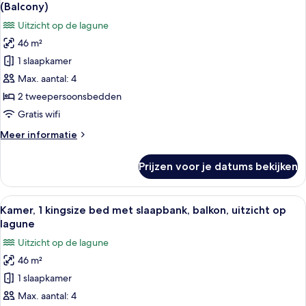
foto's
uitzicht
(Balcony)
op
voor
Uitzicht op de lagune
tuin
Kamer,
(Balcony)
46 m²
2
1 slaapkamer
tweepersoonsbedden,
balkon,
Max. aantal: 4
uitzicht
2 tweepersoonsbedden
op
Gratis wifi
lagune
Meer
Meer informatie
(Balcony)
details
laden
over
Prijzen voor je datums bekijken
Kamer,
2
tweepersoonsbedden,
Alle
Een moderne hotelkamer met een groot 
6
balkon,
Kamer, 1 kingsize bed met slaapbank, balkon, uitzicht op
foto's
uitzicht
lagune
op
voor
Uitzicht op de lagune
lagune
Kamer,
(Balcony)
46 m²
1
1 slaapkamer
kingsize
bed
Max. aantal: 4