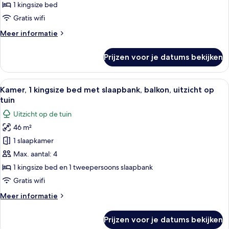
uitzicht
1 kingsize bed
op
Gratis wifi
tuin
Meer
Meer informatie
laden
details
over
Prijzen voor je datums bekijken
Villa,
1
slaapkamer,
Alle
Een moderne hotelkamer met een groot
6
uitzicht
Kamer, 1 kingsize bed met slaapbank, balkon, uitzicht op
foto's
op
tuin
tuin
voor
Uitzicht op de tuin
Kamer,
46 m²
1
1 slaapkamer
kingsize
bed
Max. aantal: 4
met
1 kingsize bed en 1 tweepersoons slaapbank
slaapbank,
Gratis wifi
balkon,
Meer
Meer informatie
uitzicht
details
op
over
Prijzen voor je datums bekijken
Kamer,
tuin