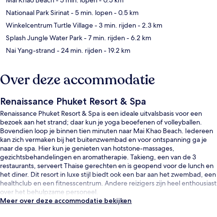
Nationaal Park Sirinat
- 5 min. lopen
- 0.5 km
Winkelcentrum Turtle Village
- 3 min. rijden
- 2.3 km
Splash Jungle Water Park
- 7 min. rijden
- 6.2 km
Nai Yang-strand
- 24 min. rijden
- 19.2 km
Over deze accommodatie
Renaissance Phuket Resort & Spa
Renaissance Phuket Resort & Spa is een ideale uitvalsbasis voor een
bezoek aan het strand; daar kun je yoga beoefenen of volleyballen.
Bovendien loop je binnen tien minuten naar Mai Khao Beach. Iedereen
kan zich vermaken bij het buitenzwembad en voor ontspanning ga je
naar de spa. Hier kun je genieten van hotstone-massages,
gezichtsbehandelingen en aromatherapie. Takieng, een van de 3
restaurants, serveert Thaise gerechten en is geopend voor de lunch en
het diner. Dit resort in luxe stijl biedt ook een bar aan het zwembad, een
healthclub en een fitnesscentrum. Andere reizigers zijn heel enthousiast
over het behulpzame personeel.
Meer over deze accommodatie bekijken