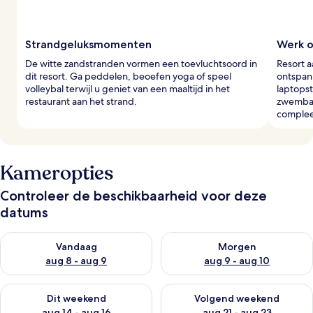
Strandgeluksmomenten
Werk o
De witte zandstranden vormen een toevluchtsoord in
Resort 
dit resort. Ga peddelen, beoefen yoga of speel
ontspann
volleybal terwijl u geniet van een maaltijd in het
laptopst
restaurant aan het strand.
zwembad
complee
Kameropties
Controleer de beschikbaarheid voor deze
datums
De beschikbaarheid controleren voor vanavond aug 8 - aug 9
De beschikbaarheid controler
Vandaag
Morgen
aug 8 - aug 9
aug 9 - aug 10
De beschikbaarheid controleren voor dit weekend aug 14 - au
De beschikbaarheid controler
Dit weekend
Volgend weekend
aug 14 - aug 16
aug 21 - aug 23