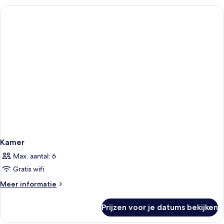
Kamer
Max. aantal: 6
Gratis wifi
Meer
Meer informatie
details
over
Prijzen voor je datums bekijken
Kamer