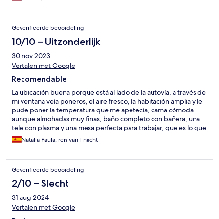
Geverifieerde beoordeling
10/10 – Uitzonderlijk
30 nov 2023
Vertalen met Google
Recomendable
La ubicación buena porque está al lado de la autovía, a través de
mi ventana veía poneros, el aire fresco, la habitación amplia y le
pude poner la temperatura que me apetecía, cama cómoda
aunque almohadas muy finas, baño completo con bañera, una
tele con plasma y una mesa perfecta para trabajar, que es lo que
necesitaba. El wifi era malo pero me dieron un router
Natalia Paula, reis van 1 nacht
específicamente para que pudiera trabajar, así que no puedo
pedir más.
Geverifieerde beoordeling
2/10 – Slecht
31 aug 2024
Vertalen met Google