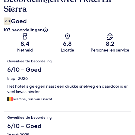
Sierra
Goed
7,8
107 beoordelingen
8,4
6,8
8,2
Netheid
Locatie
Personeel en service
Beoordelingen
Geverifieerde beoordeling
6/10 – Goed
8 apr 2026
Het hotel is gelegen naast een drukke snelweg en daardoor is er
veel lawaaihinder.
Martine, reis van 1 nacht
Geverifieerde beoordeling
6/10 – Goed
16 mrt 2025