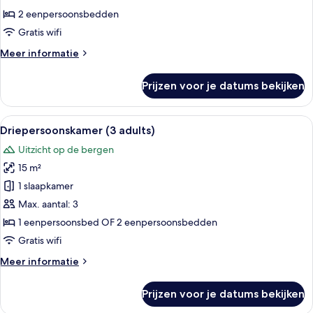
laden
2 eenpersoonsbedden
Gratis wifi
Meer
Meer informatie
details
over
Prijzen voor je datums bekijken
Twin
kamer
Alle
Een hotelkamer met twee bedden, een n
6
Driepersoonskamer (3 adults)
foto's
Uitzicht op de bergen
voor
15 m²
Driepersoonskamer
(3
1 slaapkamer
adults)
Max. aantal: 3
laden
1 eenpersoonsbed OF 2 eenpersoonsbedden
Gratis wifi
Meer
Meer informatie
details
over
Prijzen voor je datums bekijken
Driepersoonskamer
(3