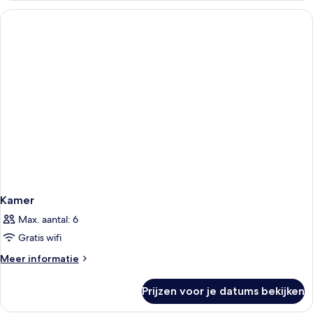
Kamer
Max. aantal: 6
Gratis wifi
Meer
Meer informatie
details
over
Prijzen voor je datums bekijken
Kamer