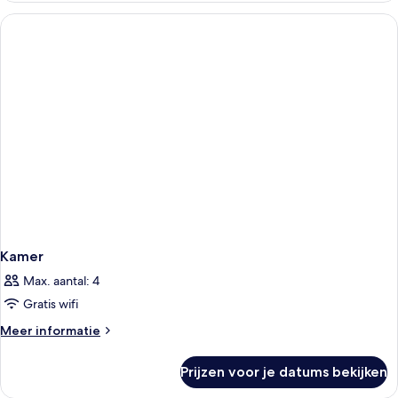
adults)
Kamer
Max. aantal: 4
Gratis wifi
Meer
Meer informatie
details
over
Prijzen voor je datums bekijken
Kamer