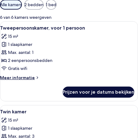
Beschikbare
Alle kamers
2 bedden
1 bed
filters
voor
6 van 6 kamers weergeven
kamers
Alle
Een hotelkamer met een tweepersoons
6
Tweepersoonskamer, voor 1 persoon
foto's
15 m²
voor
1 slaapkamer
Tweepersoonskamer,
voor
Max. aantal: 1
1
2 eenpersoonsbedden
persoon
Gratis wifi
laden
Meer
Meer informatie
details
over
Prijzen voor je datums bekijken
Tweepersoonskamer,
voor
1
Alle
Een hotelkamer met drie bedden, een 
7
persoon
Twin kamer
foto's
15 m²
voor
1 slaapkamer
Twin
kamer
Max. aantal: 3