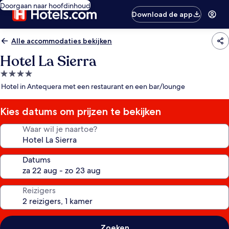
Doorgaan naar hoofdinhoud
Download de app
Alle accommodaties bekijken
Hotel La Sierra
4.0-
sterrenaccommodatie
Hotel in Antequera met een restaurant en een bar/lounge
Kies datums om prijzen te bekijken
Waar wil je naartoe?
Datums
Reizigers
Zoeken