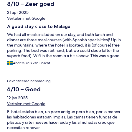
8/10 – Zeer goed
21 apr 2025
Vertalen met Google
A good stay close to Malaga
We had all meals included on our stay, and both lunch and
dinner are three meal courses (with Spanish specialities)! Up in
the mountains, where the hotel is located, it is (of course) free
parking. The bed was i bit hard, but we could sleep (after the
superb food). Wifi in the room is a bit slooow. This was a good
stay for an early flight from Malaga.
Anders, reis van 1 nacht
Geverifieerde beoordeling
6/10 – Goed
12 jan 2025
Vertalen met Google
El hotel estaba bien, un poco antiguo pero bien, por lo menos
las habitaciones estaban limpias. Las camas tienen fundas de
plástico y si te mueves hace ruido y las almohadas creo que
necesitan renovar.