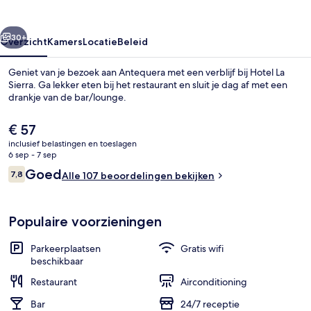
rige
Volgende
30+
Overzicht
Kamers
Locatie
Beleid
Geniet van je bezoek aan Antequera met een verblijf bij Hotel La
Sierra. Ga lekker eten bij het restaurant en sluit je dag af met een
drankje van de bar/lounge.
De
€ 57
huidige
inclusief belastingen en toeslagen
prijs
6 sep - 7 sep
is
Beoordelingen
Goed
7,8
Alle 107 beoordelingen bekijken
€ 57
7,8 op 10 –
Een televisie
Populaire voorzieningen
Parkeerplaatsen
Gratis wifi
beschikbaar
Restaurant
Airconditioning
Bar
24/7 receptie