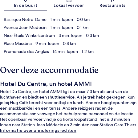
Kaart
In de buurt
Lokaal vervoer
Restaurants
Basilique Notre-Dame
- 1 min. lopen
- 0.0 km
Avenue Jean Medecin
- 1 min. lopen
- 0.1 km
Nice Étoile Winkelcentrum
- 3 min. lopen
- 0.3 km
Place Masséna
- 9 min. lopen
- 0.8 km
Promenade des Anglais
- 14 min. lopen
- 1.2 km
Over deze accommodatie
Hotel Du Centre, un hotel AMMI
Hotel Du Centre, un hotel AMMI ligt op maar 7,3 km afstand van de
luchthaven en biedt een shuttleservice. Als je trek hebt gekregen, kun
je bij Hug Café terecht voor ontbijt en lunch. Andere hoogtepunten zijn
een snackbar/deli en een terras. Andere reizigers raden de
accommodatie aan vanwege het behulpzame personeel en de locatie.
Het openbaar vervoer vind je op korte loopafstand: het is 3 minuten
lopen naar Station Jean Médecin en 3 minuten naar Station Gare Thiers.
Informatie over annuleringsrechten