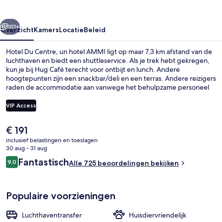
hotel
AMMI
rige
Volgende
101+
Overzicht
Kamers
Locatie
Beleid
Hotel Du Centre, un hotel AMMI ligt op maar 7,3 km afstand van de
luchthaven en biedt een shuttleservice. Als je trek hebt gekregen,
kun je bij Hug Café terecht voor ontbijt en lunch. Andere
hoogtepunten zijn een snackbar/deli en een terras. Andere reizigers
raden de accommodatie aan vanwege het behulpzame personeel
en de locatie. Het openbaar vervoer vind je op korte loopafstand:
het is 3 minuten lopen naar Station Jean Médecin en 3 minuten naar
VIP Access
Station Gare Thiers.
De
€ 191
Voorkant van accommodatie
huidige
inclusief belastingen en toeslagen
prijs
30 aug - 31 aug
is
Beoordelingen
Fantastisch
9,0
Alle 725 beoordelingen bekijken
€ 191
9,0 op 10 –
Populaire voorzieningen
Luchthaventransfer
Huisdiervriendelijk