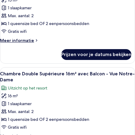
15 m²
Chambre
Double
1 slaapkamer
Supérieure
Max. aantal: 2
16m²
1 queensize bed OF 2 eenpersoonsbedden
-
Gratis wifi
Vue
Meer
Meer informatie
Notre-
details
Dame
over
Prijzen voor je datums bekijken
laden
Chambre
Double
Supérieure
Alle
Een vrouw zit aan een houten tafel m
9
16m²
Chambre Double Supérieure 16m² avec Balcon - Vue Notre-
foto's
-
Dame
Vue
voor
Uitzicht op het resort
Notre-
Chambre
Dame
16 m²
Double
1 slaapkamer
Supérieure
16m²
Max. aantal: 2
avec
1 queensize bed OF 2 eenpersoonsbedden
Balcon
Gratis wifi
-