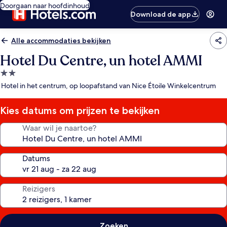
Doorgaan naar hoofdinhoud
Download de app
Alle accommodaties bekijken
Hotel Du Centre, un hotel AMMI
2.0-
sterrenaccommodatie
Hotel in het centrum, op loopafstand van Nice Étoile Winkelcentrum
Kies datums om prijzen te bekijken
Waar wil je naartoe?
Datums
Reizigers
Zoeken