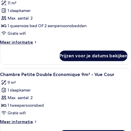
11 m²
Vue
voor
Cour
1 slaapkamer
Chambre
Double
Max. aantal: 2
Standard
1 queensize bed OF 2 eenpersoonsbedden
12m²
Gratis wifi
-
Meer
Meer informatie
Vue
details
Cour
over
Prijzen voor je datums bekijken
Chambre
laden
Double
Standard
Alle
Een kamer met een bed, een raam, een
16
12m²
Chambre Petite Double Economique 9m² - Vue Cour
foto's
-
9 m²
Vue
voor
Cour
1 slaapkamer
Chambre
Petite
Max. aantal: 2
Double
1 tweepersoonsbed
Economique
Gratis wifi
9m²
Meer
Meer informatie
-
details