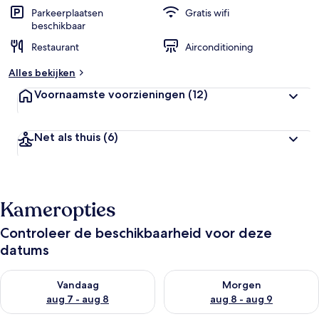
Parkeerplaatsen
Gratis wifi
beschikbaar
Restaurant
Airconditioning
Alles bekijken
Voornaamste voorzieningen
(12)
Net als thuis
(6)
Kameropties
Controleer de beschikbaarheid voor deze
datums
De beschikbaarheid controleren voor vanavond aug 7 - aug 8
De beschikbaarheid controler
Vandaag
Morgen
aug 7 - aug 8
aug 8 - aug 9