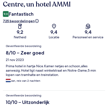
Centre, un hotel AMMI
Fantastisch
9,0
725 beoordelingen
9,2
9,4
9,4
Netheid
Locatie
Personeel en service
Beoordelingen
Geverifieerde beoordeling
8/10 – Zeer goed
21 nov 2023
Prima hotel in hartje Nice.Kamer netjes en schoon,alles
aanwezig.Hotel ligt naast winkelstraat en Notre-Dame,5 min
lopen van tramhalte en treinstation.
Jan, reis van 2 nachten
Geverifieerde beoordeling
10/10 – Uitzonderlijk