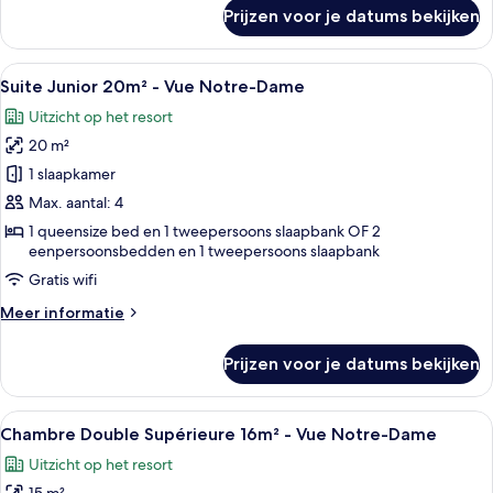
Vue
over
Prijzen voor je datums bekijken
Chambre
Cour
Petite
laden
Double
Alle
Een hotelkamer met een bed, een bure
18
Economique
Suite Junior 20m² - Vue Notre-Dame
foto's
9m²
Uitzicht op het resort
-
voor
Vue
20 m²
Suite
Cour
Junior
1 slaapkamer
20m²
Max. aantal: 4
-
1 queensize bed en 1 tweepersoons slaapbank OF 2
Vue
eenpersoonsbedden en 1 tweepersoons slaapbank
Notre-
Gratis wifi
Dame
Meer
Meer informatie
laden
details
over
Prijzen voor je datums bekijken
Suite
Junior
20m²
Alle
Een uitzicht op een historisch gebou
23
-
Chambre Double Supérieure 16m² - Vue Notre-Dame
foto's
Vue
Uitzicht op het resort
Notre-
voor
Dame