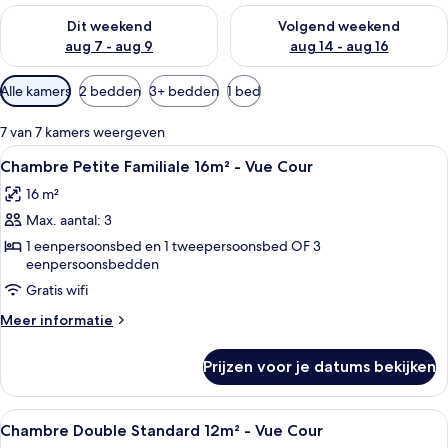
De beschikbaarheid controleren voor dit weekend aug 7 - aug
De beschikbaarheid controler
Dit weekend
Volgend weekend
aug 7 - aug 9
aug 14 - aug 16
Beschikbare
Alle kamers
2 bedden
3+ bedden
1 bed
filters
voor
7 van 7 kamers weergeven
kamers
Alle
Een hotelkamer met twee bedden, een 
15
Chambre Petite Familiale 16m² - Vue Cour
foto's
16 m²
voor
Max. aantal: 3
Chambre
Petite
1 eenpersoonsbed en 1 tweepersoonsbed OF 3
eenpersoonsbedden
Familiale
Gratis wifi
16m²
-
Meer
Meer informatie
Vue
details
over
Cour
Prijzen voor je datums bekijken
Chambre
laden
Petite
Familiale
Alle
Een hotelkamer met een bed, nachtkas
17
16m²
Chambre Double Standard 12m² - Vue Cour
foto's
-