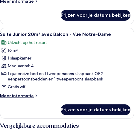
Meer
Meer informatie
Vue
details
Notre-
over
Prijzen voor je datums bekijken
Chambre
Dame
Double
laden
Supérieure
Alle
Een hotelkamer met een bed, een tafel
9
16m²
Suite Junior 20m² avec Balcon - Vue Notre-Dame
foto's
avec
Uitzicht op het resort
Balcon
voor
-
16 m²
Suite
Vue
Junior
1 slaapkamer
Notre-
20m²
Dame
Max. aantal: 4
avec
1 queensize bed en 1 tweepersoons slaapbank OF 2
Balcon
eenpersoonsbedden en 1 tweepersoons slaapbank
-
Gratis wifi
Vue
Meer
Meer informatie
Notre-
details
Dame
over
Prijzen voor je datums bekijken
Suite
laden
Junior
20m²
Vergelijkbare accommodaties
avec
Balcon