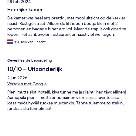
28 feb 2024
Heerlijke kamer.
De kamer was heel erg prettig, met mooi uitzicht op de kerk er
naast. Rustige straat. Alleen de lift is een beetje klein met 2
personen en bagage is het erg vol. Maar de trap is ook goed te
lopen. Het aanbevolen restaurant er naast viel wel tegen.
Erik, reis van 1 nacht
Geverifieerde beoordeling
10/10 – Uitzonderlijk
2 jun 2026
Vertalen met Google
Pieni mutta siisti hotelli, kiva tunnelma ja sijainti ihan täydellinen!
Aamupala pieni , mutta erinomainen viereisessä ravintolassa
jossa myös hyvää ruokaa muutenkin. Tänne tulemme toistekin,
ranskalaista tunnelmaa!