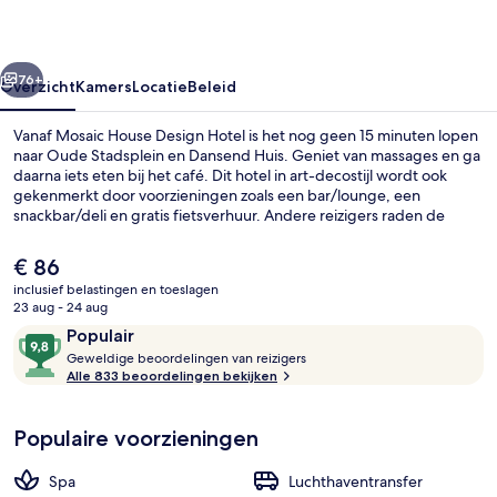
rige
Volgende
76+
Overzicht
Kamers
Locatie
Beleid
Vanaf Mosaic House Design Hotel is het nog geen 15 minuten lopen
naar Oude Stadsplein en Dansend Huis. Geniet van massages en ga
daarna iets eten bij het café. Dit hotel in art-decostijl wordt ook
gekenmerkt door voorzieningen zoals een bar/lounge, een
snackbar/deli en gratis fietsverhuur. Andere reizigers raden de
accommodatie aan vanwege het behulpzame personeel en het
ontbijt. Het openbaar vervoer vind je op korte loopafstand:
De
€ 86
Myslíkova Stop en Metrohalte Novoměstská radnice liggen vlakbij.
huidige
inclusief belastingen en toeslagen
prijs
23 aug - 24 aug
Exterieur
is
Beoordelingen
9,8
Populair
€ 86
G
van
Geweldige beoordelingen van reizigers
e
Alle 833 beoordelingen bekijken
10,
w
Populair
e
Populaire voorzieningen
l
d
i
Spa
Luchthaventransfer
g