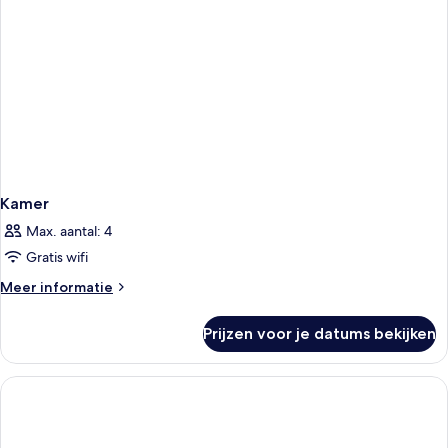
Kamer
Max. aantal: 4
Gratis wifi
Meer
Meer informatie
details
over
Prijzen voor je datums bekijken
Kamer