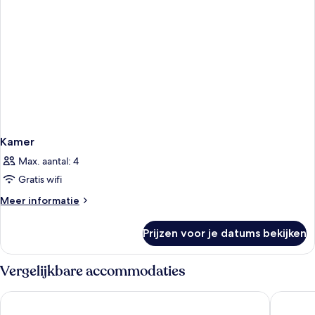
Kamer
Max. aantal: 4
Gratis wifi
Meer
Meer informatie
details
over
Prijzen voor je datums bekijken
Kamer
Vergelijkbare accommodaties
THE MANES Boutique Hotel Prague
Hilton P