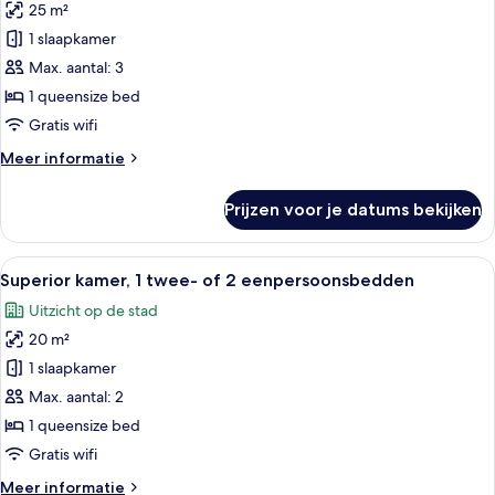
25 m²
2
voor
eenpersoonsbedden
1 slaapkamer
Comfort
kamer,
Max. aantal: 3
1
1 queensize bed
twee-
Gratis wifi
of
Meer
Meer informatie
2
details
eenpersoonsbedden
over
Prijzen voor je datums bekijken
Comfort
laden
kamer,
1
Alle
Een terras op het dak met een houte
10
twee-
Superior kamer, 1 twee- of 2 eenpersoonsbedden
foto's
of
Uitzicht op de stad
2
voor
eenpersoonsbedden
20 m²
Superior
kamer,
1 slaapkamer
1
Max. aantal: 2
twee-
1 queensize bed
of
Gratis wifi
2
Meer
Meer informatie