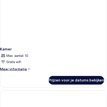
Kamer
Max. aantal: 10
Gratis wifi
Meer
Meer informatie
details
over
Prijzen voor je datums bekijken
Kamer