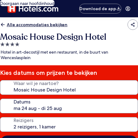
Doorgaan naar hoofdinhoud
Download de app
Alle accommodaties bekijken
Mosaic House Design Hotel
4.0-
sterrenaccommodatie
Hotel in art-decostijl met een restaurant, in de buurt van
Wenceslasplein
Kies datums om prijzen te bekijken
Waar wil je naartoe?
Datums
Reizigers