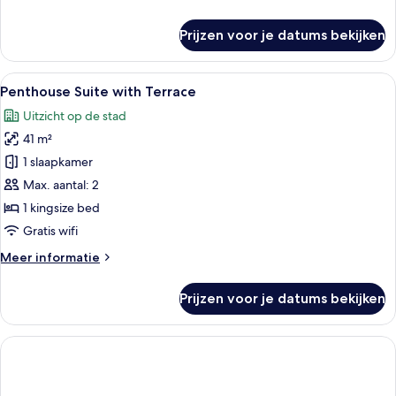
eenpersoonsbedden
details
laden
over
Prijzen voor je datums bekijken
Superior
kamer,
1
Alle
Een moderne slaapkamer met een bed, 
10
twee-
Penthouse Suite with Terrace
foto's
of
Uitzicht op de stad
2
voor
eenpersoonsbedden
41 m²
Penthouse
Suite
1 slaapkamer
with
Max. aantal: 2
Terrace
1 kingsize bed
laden
Gratis wifi
Meer
Meer informatie
details
over
Prijzen voor je datums bekijken
Penthouse
Suite
with
Terrace