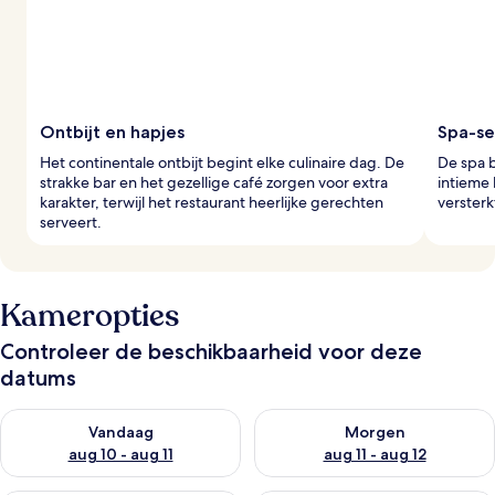
i
g
e
r
s
Ontbijt en hapjes
Spa-se
Het continentale ontbijt begint elke culinaire dag. De
De spa 
strakke bar en het gezellige café zorgen voor extra
intieme 
karakter, terwijl het restaurant heerlijke gerechten
versterk
serveert.
Kameropties
Controleer de beschikbaarheid voor deze
datums
De beschikbaarheid controleren voor vanavond aug 10 - aug 1
De beschikbaarheid controlere
Vandaag
Morgen
aug 10 - aug 11
aug 11 - aug 12