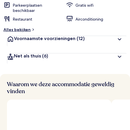
e
Parkeerplaatsen
Gratis wifi
beschikbaar
b
Restaurant
Airconditioning
e
o
Alles bekijken
o
r
Voornaamste voorzieningen
(12)
d
e
l
Net als thuis
(6)
i
n
g
e
n
Waarom we deze accommodatie geweldig
v
vinden
a
n
r
e
i
z