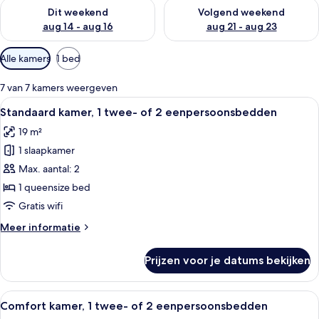
De beschikbaarheid controleren voor dit weekend aug 14 - au
De beschikbaarheid controler
Dit weekend
Volgend weekend
aug 14 - aug 16
aug 21 - aug 23
Beschikbare
Alle kamers
1 bed
filters
voor
7 van 7 kamers weergeven
kamers
Alle
Hotelkamer met een bed, nachtkastje 
11
Standaard kamer, 1 twee- of 2 eenpersoonsbedden
foto's
19 m²
voor
1 slaapkamer
Standaard
kamer,
Max. aantal: 2
1
1 queensize bed
twee-
Gratis wifi
of
Meer
Meer informatie
2
details
eenpersoonsbedden
over
Prijzen voor je datums bekijken
Standaard
laden
kamer,
1
Alle
Een moderne hotelkamer met een bank,
7
twee-
Comfort kamer, 1 twee- of 2 eenpersoonsbedden
foto's
of