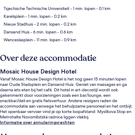
Tsjechische Technische Universiteit
- 1 min. lopen
- 0.1 km
Karelsplein
- 1 min. lopen
- 0.2 km
Nieuw Stadhuis
- 2 min. lopen
- 0.2 km
Dansend Huis
- 6 min. lopen
- 0.6 km
Wenceslasplein
- 11 min. lopen
- 0.9 km
Over deze accommodatie
Mosaic House Design Hotel
Vanaf Mosaic House Design Hotel is het nog geen 15 minuten lopen
naar Oude Stadsplein en Dansend Huis. Geniet van massages en ga
daarna iets eten bij het café. Dit hotel in art-decostijl wordt ook
gekenmerkt door voorzieningen zoals een bar/lounge, een
snackbar/deli en gratis fietsverhuur. Andere reizigers raden de
accommodatie aan vanwege het behulpzame personeel en het ontbijt.
Het openbaar vervoer vind je op korte loopafstand: Myslíkova Stop en
Metrohalte Novoměstská radnice liggen vlakbij.
Informatie over annuleringsrechten