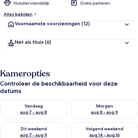
Huisdiervriendelijk
Gratis parkeren
Alles bekijken
Voornaamste voorzieningen
(12)
Net als thuis
(6)
Kameropties
Controleer de beschikbaarheid voor deze
datums
De beschikbaarheid controleren voor vanavond aug 7 - aug 8
De beschikbaarheid controler
Vandaag
Morgen
aug 7 - aug 8
aug 8 - aug 9
De beschikbaarheid controleren voor dit weekend aug 7 - aug
De beschikbaarheid controler
Dit weekend
Volgend weekend
aug 7 - aug 9
aug 14 - aug 16