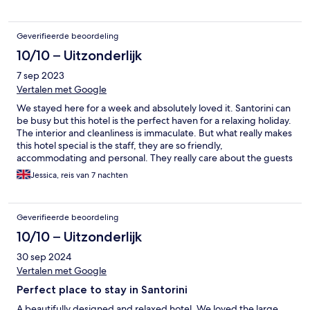
Geverifieerde beoordeling
10/10 – Uitzonderlijk
7 sep 2023
Vertalen met Google
We stayed here for a week and absolutely loved it. Santorini can
be busy but this hotel is the perfect haven for a relaxing holiday.
The interior and cleanliness is immaculate. But what really makes
this hotel special is the staff, they are so friendly,
accommodating and personal. They really care about the guests
staying here. The breakfast is also lovely. Would definitely stay
Jessica, reis van 7 nachten
here again.
Geverifieerde beoordeling
10/10 – Uitzonderlijk
30 sep 2024
Vertalen met Google
Perfect place to stay in Santorini
A beautifully designed and relaxed hotel. We loved the large