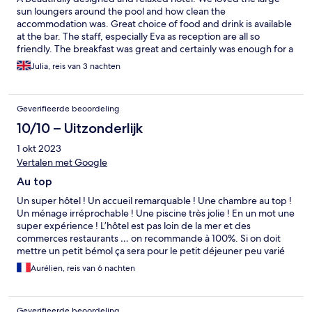
sun loungers around the pool and how clean the
accommodation was. Great choice of food and drink is available
at the bar. The staff, especially Eva as reception are all so
friendly. The breakfast was great and certainly was enough for a
great start to the day. Location for the bus to Thira and to the
Julia, reis van 3 nachten
main promenade in Kamari was perfect. Would definitely stay
here again.
Geverifieerde beoordeling
10/10 – Uitzonderlijk
1 okt 2023
Vertalen met Google
Au top
Un super hôtel ! Un accueil remarquable ! Une chambre au top !
Un ménage irréprochable ! Une piscine très jolie ! En un mot une
super expérience ! L’hôtel est pas loin de la mer et des
commerces restaurants … on recommande à 100%. Si on doit
mettre un petit bémol ça sera pour le petit déjeuner peu varié
(mais correct)
Aurélien, reis van 6 nachten
Geverifieerde beoordeling