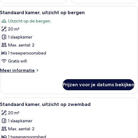
Alle
Standaard kamer, uitzicht op bergen |
7
Standaard kamer, uitzicht op bergen
foto's
Uitzicht op de bergen
voor
20 m²
Standaard
kamer,
1 slaapkamer
uitzicht
Max. aantal: 2
op
1 tweepersoonsbed
bergen
Gratis wifi
laden
Meer
Meer informatie
details
over
Prijzen voor je datums bekijken
Standaard
kamer,
uitzicht
Alle
Een minimalistische slaapkamer met e
6
op
Standaard kamer, uitzicht op zwembad
foto's
bergen
20 m²
voor
1 slaapkamer
Standaard
kamer,
Max. aantal: 2
uitzicht
1 tweepersoonsbed