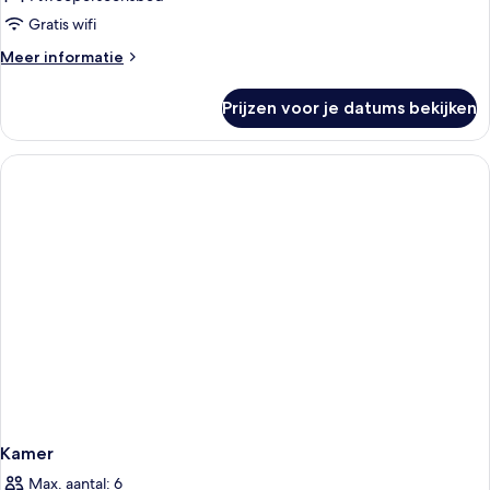
op
Gratis wifi
zwembad
Meer
Meer informatie
laden
details
over
Prijzen voor je datums bekijken
Standaard
kamer,
uitzicht
op
zwembad
Kamer
Max. aantal: 6