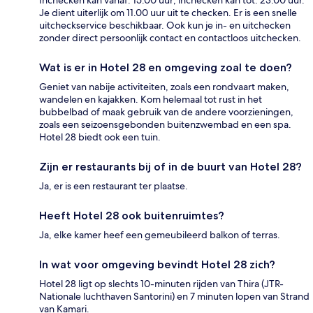
Inchecken kan vanaf: 15.00 uur; inchecken kan tot: 23.00 uur.
Je dient uiterlijk om 11.00 uur uit te checken. Er is een snelle
uitcheckservice beschikbaar. Ook kun je in- en uitchecken
zonder direct persoonlijk contact en contactloos uitchecken.
Wat is er in Hotel 28 en omgeving zoal te doen?
Geniet van nabije activiteiten, zoals een rondvaart maken,
wandelen en kajakken. Kom helemaal tot rust in het
bubbelbad of maak gebruik van de andere voorzieningen,
zoals een seizoensgebonden buitenzwembad en een spa.
Hotel 28 biedt ook een tuin.
Zijn er restaurants bij of in de buurt van Hotel 28?
Ja, er is een restaurant ter plaatse.
Heeft Hotel 28 ook buitenruimtes?
Ja, elke kamer heef een gemeubileerd balkon of terras.
In wat voor omgeving bevindt Hotel 28 zich?
Hotel 28 ligt op slechts 10-minuten rijden van Thira (JTR-
Nationale luchthaven Santorini) en 7 minuten lopen van Strand
van Kamari.