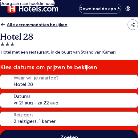
Doorgaan naar hoofdinhoud
Download de app
Alle accommodaties bekijken
Hotel 28
3.0-
sterrenaccommodatie
Hotel met een restaurant, in de buurt van Strand van Kamari
Kies datums om prijzen te bekijken
Waar wil je naartoe?
Datums
Reizigers
Zoeken