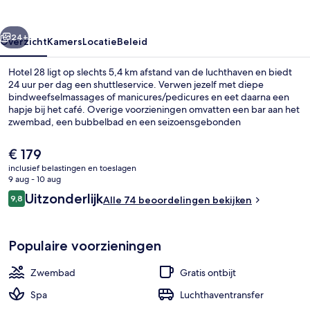
rige
Volgende
24+
Overzicht
Kamers
Locatie
Beleid
Hotel 28 ligt op slechts 5,4 km afstand van de luchthaven en biedt
24 uur per dag een shuttleservice. Verwen jezelf met diepe
bindweefselmassages of manicures/pedicures en eet daarna een
hapje bij het café. Overige voorzieningen omvatten een bar aan het
zwembad, een bubbelbad en een seizoensgebonden
buitenzwembad.
De
€ 179
huidige
inclusief belastingen en toeslagen
prijs
9 aug - 10 aug
Een seizoensgebonden buitenzwembad
is
Beoordelingen
Uitzonderlijk
9,8
Alle 74 beoordelingen bekijken
€ 179
9,8 op 10 –
Populaire voorzieningen
Zwembad
Gratis ontbijt
Spa
Luchthaventransfer