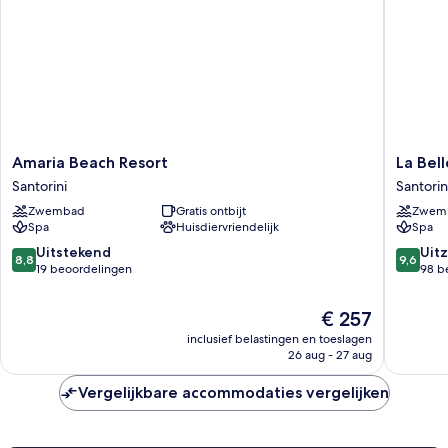
Amaria
La
Amaria Beach Resort
La Bel
Beach
Bellezza
Santorini
Santorin
Resort
Eco
Zwembad
Gratis ontbijt
Zwem
Santorini
Boutiqu
Spa
Huisdiervriendelijk
Spa
Hotel
Santorin
8.8
9.6
Uitstekend
Uitz
8,8
9,6
van
van
19 beoordelingen
98 b
10,
10,
Uitstekend,
Uitzonder
De
€ 257
19
98
prijs
inclusief belastingen en toeslagen
beoordelingen
beoorde
is
26 aug - 27 aug
€ 257
Vergelijkbare accommodaties vergelijken