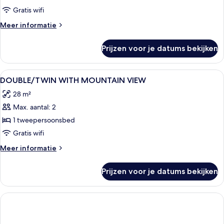
Gratis wifi
Meer
Meer informatie
details
over
Prijzen voor je datums bekijken
Kamer
Alle
Een minibar, een kluis op de kamer, e
4
DOUBLE/TWIN WITH MOUNTAIN VIEW
foto's
28 m²
voor
Max. aantal: 2
DOUBLE/TWIN
WITH
1 tweepersoonsbed
MOUNTAIN
Gratis wifi
VIEW
Meer
Meer informatie
laden
details
over
Prijzen voor je datums bekijken
DOUBLE/TWIN
WITH
MOUNTAIN
VIEW