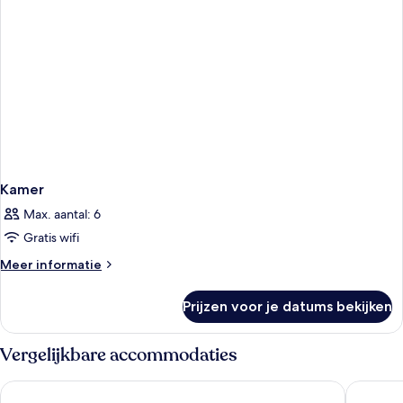
Kamer
Max. aantal: 6
Gratis wifi
Meer
Meer informatie
details
over
Prijzen voor je datums bekijken
Kamer
Vergelijkbare accommodaties
Amaria Beach Resort
La Belle