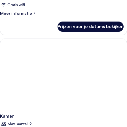
Gratis wifi
Meer
Meer informatie
details
over
Prijzen voor je datums bekijken
Kamer
Kamer
Max. aantal: 2