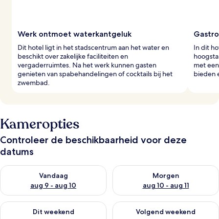
Werk ontmoet waterkantgeluk
Gastro
Dit hotel ligt in het stadscentrum aan het water en
In dit h
beschikt over zakelijke faciliteiten en
hoogsta
vergaderruimtes. Na het werk kunnen gasten
met een 
genieten van spabehandelingen of cocktails bij het
bieden e
zwembad.
Kameropties
Controleer de beschikbaarheid voor deze
datums
De beschikbaarheid controleren voor vanavond aug 9 - aug 1
De beschikbaarheid controler
Vandaag
Morgen
aug 9 - aug 10
aug 10 - aug 11
De beschikbaarheid controleren voor dit weekend aug 14 - au
De beschikbaarheid controler
Dit weekend
Volgend weekend