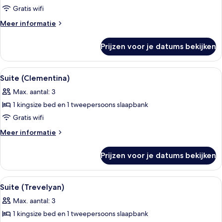
suite
Gratis wifi
(Villa
Meer
Meer informatie
Timeo)
details
over
laden
Prijzen voor je datums bekijken
Premium
suite
(Villa
Alle
Suite (Clementina) | Luxe beddengoed
3
Timeo)
Suite (Clementina)
foto's
Max. aantal: 3
voor
1 kingsize bed en 1 tweepersoons slaapbank
Suite
(Clementina)
Gratis wifi
laden
Meer
Meer informatie
details
over
Prijzen voor je datums bekijken
Suite
(Clementina)
Alle
Een smalle gang met een bank en een 
10
Suite (Trevelyan)
foto's
Max. aantal: 3
voor
1 kingsize bed en 1 tweepersoons slaapbank
Suite