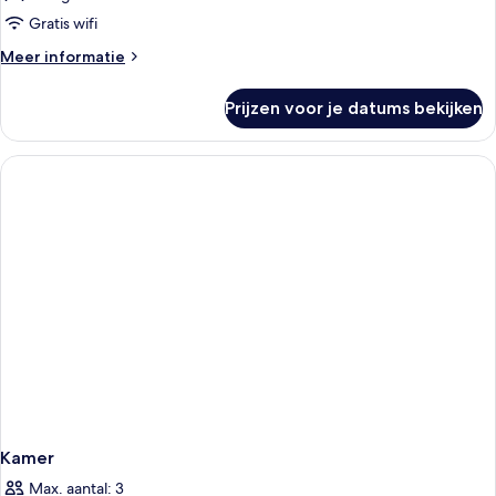
Gratis wifi
Meer
Meer informatie
details
over
Prijzen voor je datums bekijken
Suite
(La
Floresta)
Kamer
Max. aantal: 3