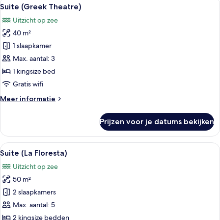
Alle
laden
6
op
Suite (Greek Theatre)
foto's
zee
Uitzicht op zee
(Deluxe
voor
-
40 m²
Suite
with
(Greek
1 slaapkamer
Balcony
Theatre)
or
Max. aantal: 3
Terrace)
laden
1 kingsize bed
Gratis wifi
Meer
Meer informatie
details
over
Prijzen voor je datums bekijken
Suite
(Greek
Theatre)
Alle
Een historisch gebouw met een binnen
6
Suite (La Floresta)
foto's
Uitzicht op zee
voor
50 m²
Suite
(La
2 slaapkamers
Floresta)
Max. aantal: 5
laden
2 kingsize bedden