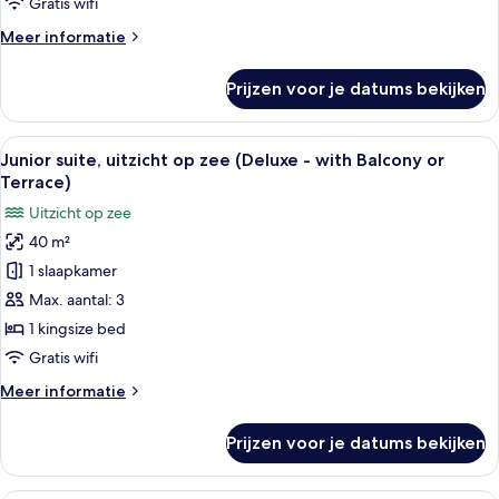
Gratis wifi
-
Meer
Meer informatie
with
details
Balcony
over
Prijzen voor je datums bekijken
Junior
or
suite,
Terrace)
uitzicht
Alle
Een hotelkamer met een groot bed, een 
laden
15
op
Junior suite, uitzicht op zee (Deluxe - with Balcony or
foto's
zee
Terrace)
(Premium
voor
Uitzicht op zee
-
Junior
with
40 m²
suite,
Balcony
1 slaapkamer
uitzicht
or
Terrace)
op
Max. aantal: 3
zee
1 kingsize bed
(Deluxe
Gratis wifi
-
Meer
Meer informatie
with
details
Balcony
over
Prijzen voor je datums bekijken
Junior
or
suite,
Terrace)
uitzicht
Een eetruimte met een ronde tafel, s