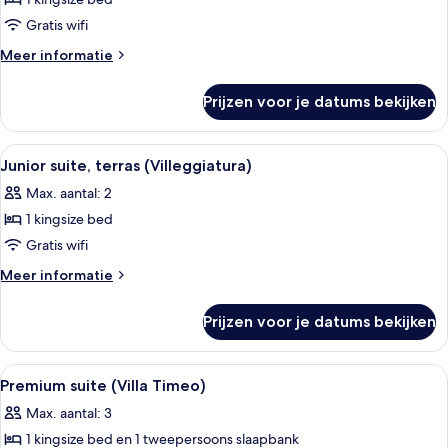
Junior
suite
Gratis wifi
(Villa
Meer
Meer informatie
Timeo
details
over
Premium)
Prijzen voor je datums bekijken
Junior
laden
suite
(Villa
Alle
Een slaapkamer met een bed, een hout
1
Timeo
Junior suite, terras (Villeggiatura)
foto's
Premium)
Max. aantal: 2
voor
1 kingsize bed
Junior
suite,
Gratis wifi
terras
Meer
Meer informatie
(Villeggiatura)
details
over
laden
Prijzen voor je datums bekijken
Junior
suite,
terras
Alle
Premium suite (Villa Timeo) | Luxe b
5
(Villeggiatura)
Premium suite (Villa Timeo)
foto's
Max. aantal: 3
voor
1 kingsize bed en 1 tweepersoons slaapbank
Premium