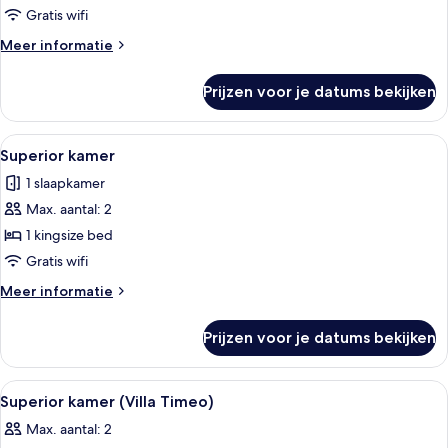
Gratis wifi
Meer
Meer informatie
details
over
Prijzen voor je datums bekijken
Kamer
Alle
Een hotelkamer met een groot bed, twe
5
Superior kamer
foto's
1 slaapkamer
voor
Max. aantal: 2
Superior
kamer
1 kingsize bed
laden
Gratis wifi
Meer
Meer informatie
details
over
Prijzen voor je datums bekijken
Superior
kamer
Alle
Superior kamer (Villa Timeo) | Luxe 
3
Superior kamer (Villa Timeo)
foto's
Max. aantal: 2
voor