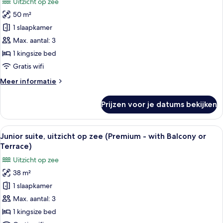
Uitzicht op zee
(Balcony
voor
or
50 m²
Deluxe
Terrace)
suite,
1 slaapkamer
uitzicht
Max. aantal: 3
op
1 kingsize bed
zee
Gratis wifi
(Balcony
Meer
Meer informatie
or
details
Terrace)
over
Prijzen voor je datums bekijken
laden
Deluxe
suite,
uitzicht
Alle
Een hotelkamer met een bed, een stoel
13
op
Junior suite, uitzicht op zee (Premium - with Balcony or
foto's
zee
Terrace)
(Balcony
voor
Uitzicht op zee
or
Junior
Terrace)
38 m²
suite,
1 slaapkamer
uitzicht
op
Max. aantal: 3
zee
1 kingsize bed
(Premium