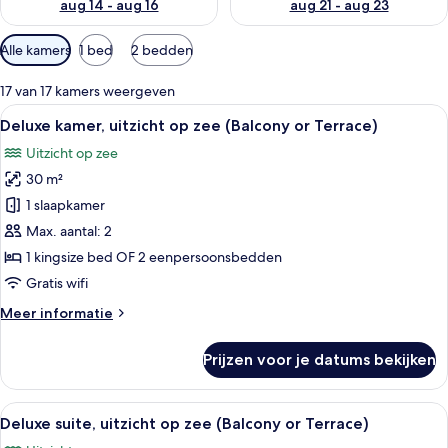
aug 14 - aug 16
aug 21 - aug 23
Beschikbare
Alle kamers
1 bed
2 bedden
filters
voor
17 van 17 kamers weergeven
kamers
Alle
Een slaapkamer met een groot bed, een
10
Deluxe kamer, uitzicht op zee (Balcony or Terrace)
foto's
Uitzicht op zee
voor
30 m²
Deluxe
kamer,
1 slaapkamer
uitzicht
Max. aantal: 2
op
1 kingsize bed OF 2 eenpersoonsbedden
zee
Gratis wifi
(Balcony
Meer
Meer informatie
or
details
Terrace)
over
Prijzen voor je datums bekijken
laden
Deluxe
kamer,
uitzicht
Alle
Een slaapkamer met een groot bed, ee
13
op
Deluxe suite, uitzicht op zee (Balcony or Terrace)
foto's
zee