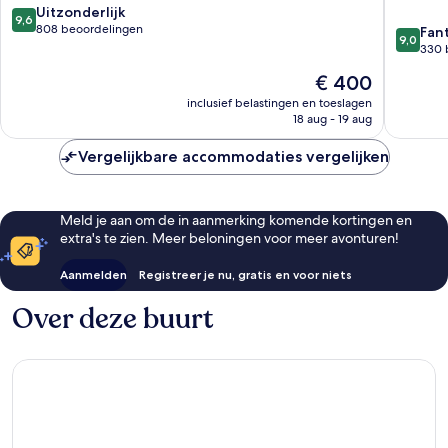
9.6
Uitzonderlijk
Taormin
9,6
van
808 beoordelingen
9.0
Fan
9,0
10,
van
330 
Uitzonderlijk,
10,
De
€ 400
808
Fantasti
prijs
beoordelingen
330
inclusief belastingen en toeslagen
is
18 aug - 19 aug
beoorde
€ 400
Vergelijkbare accommodaties vergelijken
Meld je aan om de in aanmerking komende kortingen en
extra's te zien. Meer beloningen voor meer avonturen!
Aanmelden
Registreer je nu, gratis en voor niets
Over deze buurt