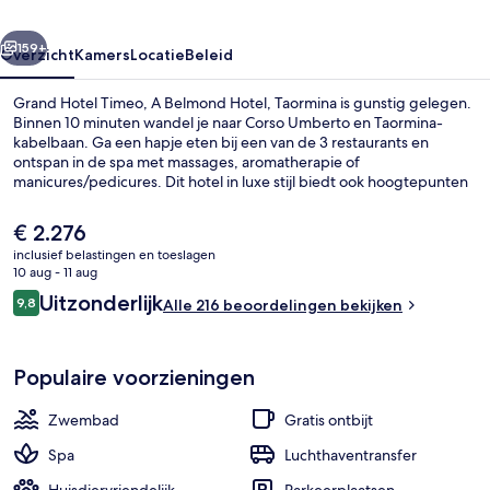
Hotel,
rige
Volgende
Taormina
159+
Overzicht
Kamers
Locatie
Beleid
Grand Hotel Timeo, A Belmond Hotel, Taormina is gunstig gelegen.
Binnen 10 minuten wandel je naar Corso Umberto en Taormina-
kabelbaan. Ga een hapje eten bij een van de 3 restaurants en
ontspan in de spa met massages, aromatherapie of
manicures/pedicures. Dit hotel in luxe stijl biedt ook hoogtepunten
zoals 2 bars/lounges, een buitenzwembad en een bar aan het
zwembad. Andere reizigers waarderen het behulpzame personeel.
De
€ 2.276
huidige
inclusief belastingen en toeslagen
prijs
10 aug - 11 aug
Een buitenzwembad, parasols voor s
is
Beoordelingen
Uitzonderlijk
9,8
Alle 216 beoordelingen bekijken
€ 2.276
9,8 op 10 –
Populaire voorzieningen
Zwembad
Gratis ontbijt
Spa
Luchthaventransfer