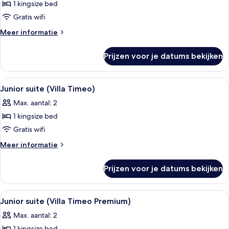
1 kingsize bed
Superior
kamer
Gratis wifi
(Villa
Meer
Meer informatie
Timeo)
details
over
laden
Prijzen voor je datums bekijken
Superior
kamer
(Villa
Alle
Een gezellige woonkamer met een brui
9
Timeo)
Junior suite (Villa Timeo)
foto's
Max. aantal: 2
voor
1 kingsize bed
Junior
suite
Gratis wifi
(Villa
Meer
Meer informatie
Timeo)
details
over
laden
Prijzen voor je datums bekijken
Junior
suite
(Villa
Alle
Een hotelkamer met een bed, nachtkas
3
Timeo)
Junior suite (Villa Timeo Premium)
foto's
Max. aantal: 2
voor
1 kingsize bed