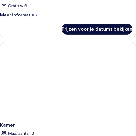
Gratis wifi
Meer
Meer informatie
details
over
Prijzen voor je datums bekijken
Kamer
Kamer
Max. aantal: 3