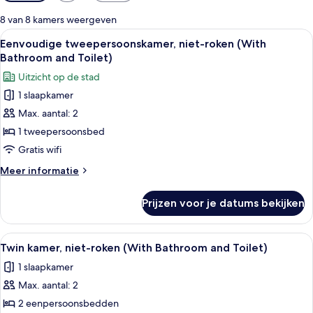
filters
voor
8 van 8 kamers weergeven
kamers
Alle
Een eenpersoonsbed met uitzicht op de
2
Eenvoudige tweepersoonskamer, niet-roken (With
foto's
Bathroom and Toilet)
voor
Uitzicht op de stad
Eenvoudige
1 slaapkamer
tweepersoonskamer,
Max. aantal: 2
niet-
roken
1 tweepersoonsbed
(With
Gratis wifi
Bathroom
Meer
Meer informatie
and
details
Toilet)
over
Prijzen voor je datums bekijken
Eenvoudige
laden
tweepersoonskamer,
niet-
Alle
Een hotelkamer met twee bedden, een 
2
roken
Twin kamer, niet-roken (With Bathroom and Toilet)
foto's
(With
1 slaapkamer
Bathroom
voor
and
Max. aantal: 2
Twin
Toilet)
kamer,
2 eenpersoonsbedden