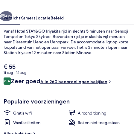
rige
Volgende
42+
Overzicht
Kamers
Locatie
Beleid
Vanaf Hotel STAY&GO Iriyakita rijd in slechts 5 minuten naar Sensoji
Tempel en Tokyo Skytree. Bovendien rijd je in slechts vijf minuten
naar Dierentuin Ueno en Uenopark. De accommodatie ligt op korte
loopafstand van het openbaar vervoer: het is 3 minuten lopen naar
Station Iriya en 12 minuten naar Station Minowa.
De
€ 55
huidige
11 aug - 12 aug
prijs
Beoordelingen
Zeer goed
Eenvoudige tweepersoonskamer, uitzic
8,4
is
Alle 260 beoordelingen bekijken
8,4 op 10 –
€ 55
Populaire voorzieningen
Gratis wifi
Airconditioning
Wasfaciliteiten
Roken niet toegestaan
Alles bekijken