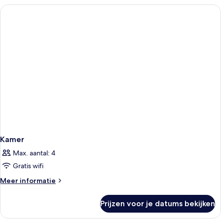
Kamer
Max. aantal: 4
Gratis wifi
Meer
Meer informatie
details
over
Prijzen voor je datums bekijken
Kamer