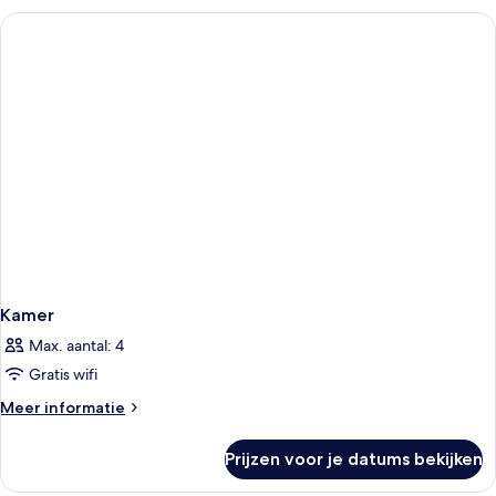
Kamer
Max. aantal: 4
Gratis wifi
Meer
Meer informatie
details
over
Prijzen voor je datums bekijken
Kamer