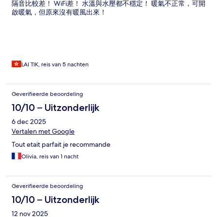
隔音比較差！ WiFi差！ 水溫與水壓都不穩定！ 暖氣不正常，可開
啟暖氣，但原來沒有暖風出來！
LAI TIK, reis van 5 nachten
Geverifieerde beoordeling
10/10 – Uitzonderlijk
6 dec 2025
Vertalen met Google
Tout etait parfait je recommande
Olivia, reis van 1 nacht
Geverifieerde beoordeling
10/10 – Uitzonderlijk
12 nov 2025