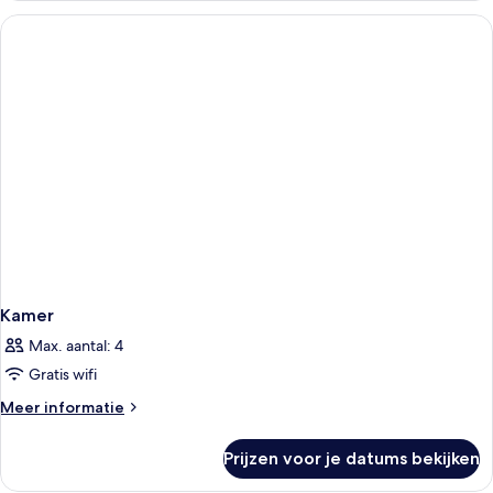
Toilet)
niet-
laden
roken
(With
Bathroom
and
Toilet)
Kamer
Max. aantal: 4
Gratis wifi
Meer
Meer informatie
details
over
Prijzen voor je datums bekijken
Kamer