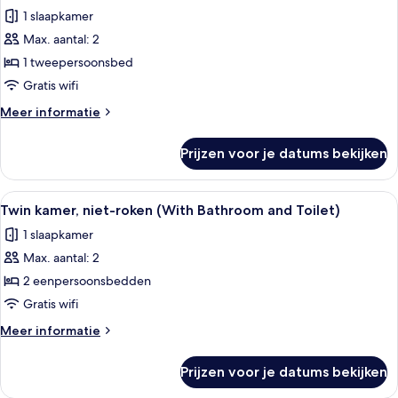
and
voor
1 slaapkamer
Toilet)
Eenvoudige
Max. aantal: 2
tweepersoonskamer,
1 tweepersoonsbed
niet-
roken
Gratis wifi
(Sky
Meer
Meer informatie
Tree
details
over
View,
Prijzen voor je datums bekijken
Eenvoudige
w/
tweepersoonskamer,
Bathroom
niet-
Alle
Een hotelkamer met twee bedden, een
3
and
roken
Twin kamer, niet-roken (With Bathroom and Toilet)
foto's
(Sky
Toilet)
1 slaapkamer
Tree
voor
laden
View,
Max. aantal: 2
Twin
w/
kamer,
2 eenpersoonsbedden
Bathroom
niet-
and
Gratis wifi
Toilet)
roken
Meer
Meer informatie
(With
details
Bathroom
over
Prijzen voor je datums bekijken
Twin
and
kamer,