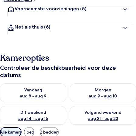
Voornaamste voorzieningen
(5)
Net als thuis
(6)
Kameropties
Controleer de beschikbaarheid voor deze
datums
De beschikbaarheid controleren voor vanavond aug 8 - aug 9
De beschikbaarheid controler
Vandaag
Morgen
aug 8 - aug 9
aug 9 - aug 10
De beschikbaarheid controleren voor dit weekend aug 14 - au
De beschikbaarheid controler
Dit weekend
Volgend weekend
aug 14 - aug 16
aug 21 - aug 23
Beschikbare
Alle kamers
1 bed
2 bedden