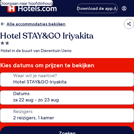
Doorgaan naar hoofdinhoud
Download de app
Alle accommodaties bekijken
Hotel STAY&GO Iriyakita
2.0-
sterrenaccommodatie
Hotel in de buurt van Dierentuin Ueno
Kies datums om prijzen te bekijken
Waar wil je naartoe?
Datums
Reizigers
Zoeken