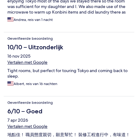
enjoying Tokyo most of the days we stayed there so the room
was sufficient for my daughter and I. We also made use of the
microwave to warm up Konbini items and did laundry there as
well. Staff was friendly and allowed us to check our bags there
Andrea, reis van 1 nacht
for a few hours after check out so we could do a few things
before leaving town. Over all very nice experience.
Geverifieerde beoordeling
10/10 – Uitzonderlijk
16 nov 2025
Vertalen met Google
Tight rooms, but perfect for touring Tokyo and coming back to
sleep.
Albert, reis van 16 nachten
Geverifieerde beoordeling
6/10 – Goed
7 apr 2026
Vertalen met Google
地點佳！ 職員態度親切，願意幫忙！ 裝修工程進行中，有味道！