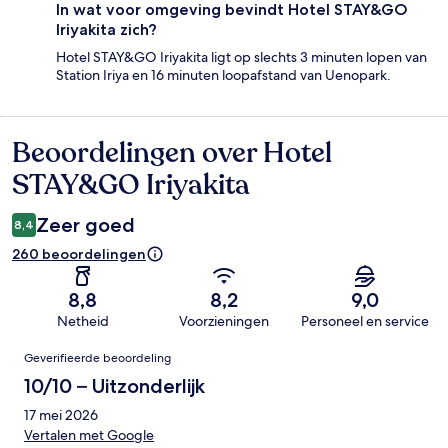
In wat voor omgeving bevindt Hotel STAY&GO
Iriyakita zich?
Hotel STAY&GO Iriyakita ligt op slechts 3 minuten lopen van
Station Iriya en 16 minuten loopafstand van Uenopark.
Beoordelingen over Hotel
Beoordelingen
STAY&GO Iriyakita
Zeer goed
8,4
260 beoordelingen
8,8
8,2
9,0
Netheid
Voorzieningen
Personeel en service
Beoordelingen
Geverifieerde beoordeling
10/10 – Uitzonderlijk
17 mei 2026
Vertalen met Google