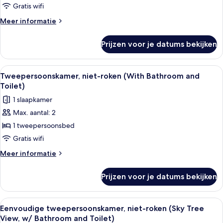
niet-
Gratis wifi
roken
Meer
Meer informatie
(With
details
Bathroom
over
Prijzen voor je datums bekijken
Twin
and
kamer,
Toilet)
niet-
Alle
Een hotelkamer met een bed, een raam
laden
2
roken
Tweepersoonskamer, niet-roken (With Bathroom and
foto's
(With
Toilet)
Bathroom
voor
1 slaapkamer
and
Tweepersoonskamer,
Toilet)
Max. aantal: 2
niet-
1 tweepersoonsbed
roken
(With
Gratis wifi
Bathroom
Meer
Meer informatie
and
details
over
Toilet)
Prijzen voor je datums bekijken
Tweepersoonskamer,
laden
niet-
roken
Alle
Een hotelkamer met een bed, een raa
2
(With
Eenvoudige tweepersoonskamer, niet-roken (Sky Tree
foto's
Bathroom
View, w/ Bathroom and Toilet)