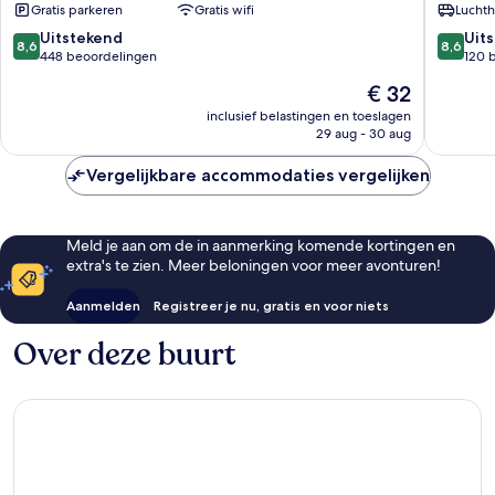
Gratis parkeren
Gratis wifi
Luchth
Kamala
Beach
Kamala
8.6
8.6
Uitstekend
Uit
8,6
8,6
van
van
448 beoordelingen
120 
10,
10,
De
€ 32
Uitstekend,
Uitstek
prijs
448
120
inclusief belastingen en toeslagen
is
29 aug - 30 aug
beoordelingen
beoorde
€ 32
Vergelijkbare accommodaties vergelijken
Meld je aan om de in aanmerking komende kortingen en
extra's te zien. Meer beloningen voor meer avonturen!
Aanmelden
Registreer je nu, gratis en voor niets
Over deze buurt