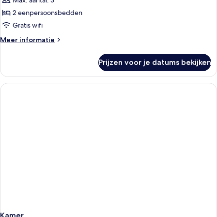
Max. aantal: 3
laden
2 eenpersoonsbedden
Gratis wifi
Meer
Meer informatie
details
over
Prijzen voor je datums bekijken
Ocean
Breeze
Twin
Kamer