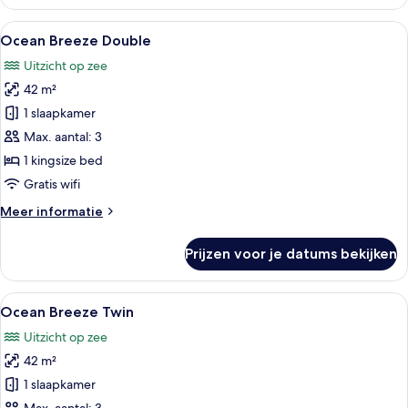
Hillside
Twin
Alle
Een hotelkamer met een groot bed, ui
7
Ocean Breeze Double
foto's
Uitzicht op zee
voor
42 m²
Ocean
Breeze
1 slaapkamer
Double
Max. aantal: 3
laden
1 kingsize bed
Gratis wifi
Meer
Meer informatie
details
over
Prijzen voor je datums bekijken
Ocean
Breeze
Double
Alle
Een hotelkamer met twee bedden, een 
9
Ocean Breeze Twin
foto's
Uitzicht op zee
voor
42 m²
Ocean
Breeze
1 slaapkamer
Twin