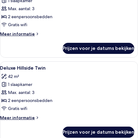
Sea
1 slaapkamer
View
Max. aantal: 3
Twin
2 eenpersoonsbedden
laden
Gratis wifi
Meer
Meer informatie
details
over
Prijzen voor je datums bekijken
Deluxe
Sea
View
Alle
Een hotelkamer met twee bedden, een
8
Twin
Deluxe Hillside Twin
foto's
42 m²
voor
1 slaapkamer
Deluxe
Hillside
Max. aantal: 3
Twin
2 eenpersoonsbedden
laden
Gratis wifi
Meer
Meer informatie
details
over
Prijzen voor je datums bekijken
Deluxe