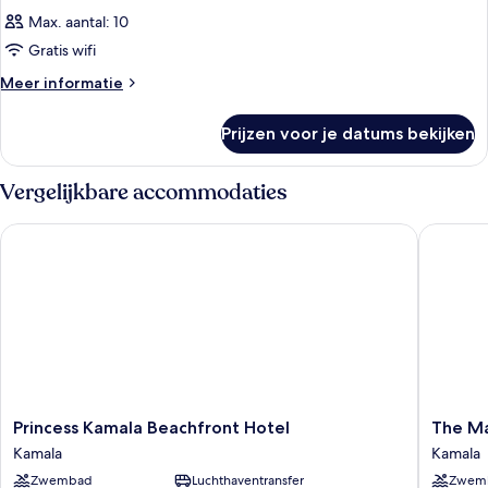
Max. aantal: 10
Gratis wifi
Meer
Meer informatie
details
over
Prijzen voor je datums bekijken
Kamer
Vergelijkbare accommodaties
Princess Kamala Beachfront Hotel
The Mari
Princess
The
Princess Kamala Beachfront Hotel
The Ma
Kamala
Marin
Kamala
Kamala
Beachfront
Phuket
Zwembad
Luchthaventransfer
Zwem
Hotel
Kamala