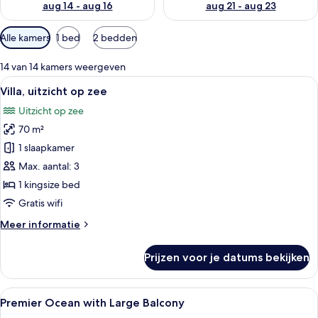
aug 14 - aug 16
aug 21 - aug 23
Beschikbare
Alle kamers
1 bed
2 bedden
filters
voor
14 van 14 kamers weergeven
kamers
Alle
Een moderne hotelkamer met een groot 
10
Villa, uitzicht op zee
foto's
Uitzicht op zee
voor
70 m²
Villa,
uitzicht
1 slaapkamer
op
Max. aantal: 3
zee
1 kingsize bed
laden
Gratis wifi
Meer
Meer informatie
details
over
Prijzen voor je datums bekijken
Villa,
uitzicht
op
Alle
Een hotelkamer met een groot bed, een
10
zee
Premier Ocean with Large Balcony
foto's