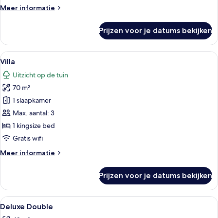
Meer
Meer informatie
details
over
Prijzen voor je datums bekijken
Villa,
uitzicht
op
Alle
Een slaapkamer met een groot bed, ee
7
zee
Villa
foto's
Uitzicht op de tuin
voor
70 m²
Villa
laden
1 slaapkamer
Max. aantal: 3
1 kingsize bed
Gratis wifi
Meer
Meer informatie
details
over
Prijzen voor je datums bekijken
Villa
Alle
Een moderne hotelkamer met een hout
8
Deluxe Double
foto's