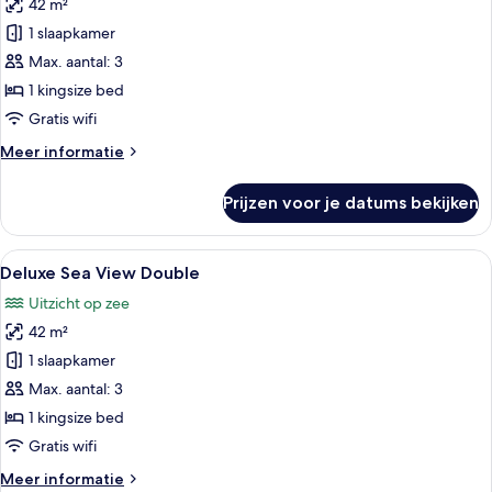
42 m²
voor
1 slaapkamer
Deluxe
Double
Max. aantal: 3
laden
1 kingsize bed
Gratis wifi
Meer
Meer informatie
details
over
Prijzen voor je datums bekijken
Deluxe
Double
Alle
Een moderne hotelkamer met een groot
8
Deluxe Sea View Double
foto's
Uitzicht op zee
voor
42 m²
Deluxe
Sea
1 slaapkamer
View
Max. aantal: 3
Double
1 kingsize bed
laden
Gratis wifi
Meer
Meer informatie