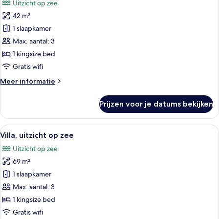
Uitzicht op zee
voor
42 m²
Premier
Ocean
1 slaapkamer
with
Max. aantal: 3
Large
1 kingsize bed
Balcony
Gratis wifi
laden
Meer
Meer informatie
details
over
Prijzen voor je datums bekijken
Premier
Ocean
with
Alle
Een hotelkamer met een groot bed, ee
6
Large
Villa, uitzicht op zee
foto's
Balcony
Uitzicht op zee
voor
69 m²
Villa,
uitzicht
1 slaapkamer
op
Max. aantal: 3
zee
1 kingsize bed
laden
Gratis wifi