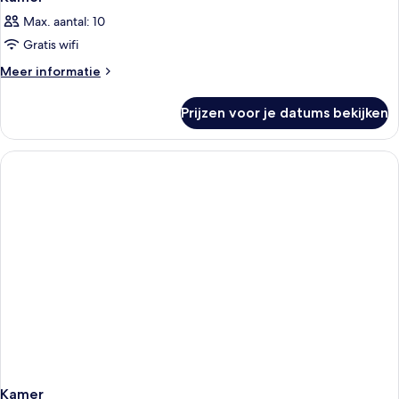
Max. aantal: 10
Gratis wifi
Meer
Meer informatie
details
over
Prijzen voor je datums bekijken
Kamer
Kamer