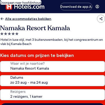
Doorgaan naar hoofdinhoud
Download de app
Alle accommodaties bekijken
Namaka Resort Kamala
5.0-
sterrenaccommodatie
Hotel in luxe stijl, met 3 buitenzwembaden, bij het congrescentrum en
vlak bij Kamala Beach
Kies datums om prijzen te bekijken
Waar wil je naartoe?
Datums
Reizigers