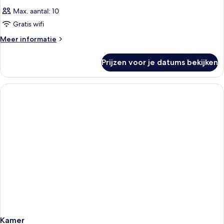
Max. aantal: 10
Gratis wifi
Meer
Meer informatie
details
over
Prijzen voor je datums bekijken
Kamer
Kamer