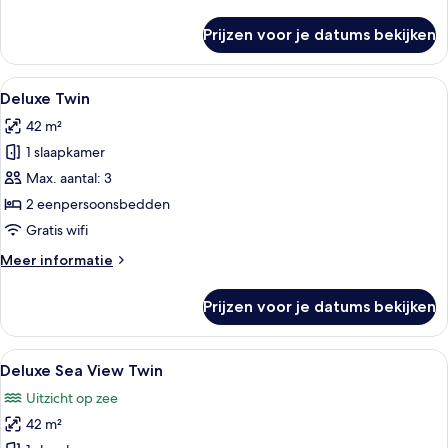
details
over
Prijzen voor je datums bekijken
Deluxe
Sea
View
Alle
Een moderne hotelkamer met een groo
8
Double
Deluxe Twin
foto's
42 m²
voor
1 slaapkamer
Deluxe
Twin
Max. aantal: 3
laden
2 eenpersoonsbedden
Gratis wifi
Meer
Meer informatie
details
over
Prijzen voor je datums bekijken
Deluxe
Twin
Alle
Een hotelkamer met een groot bed, een
8
Deluxe Sea View Twin
foto's
Uitzicht op zee
voor
42 m²
Deluxe