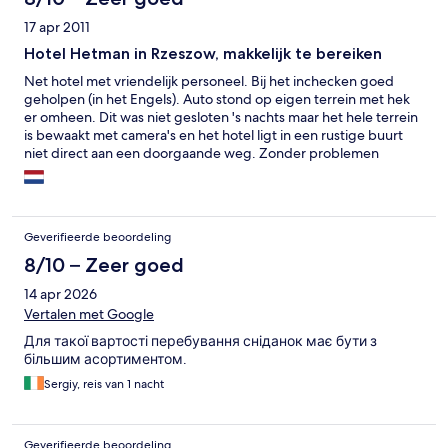
17 apr 2011
Hotel Hetman in Rzeszow, makkelijk te bereiken
Net hotel met vriendelijk personeel. Bij het inchecken goed
geholpen (in het Engels). Auto stond op eigen terrein met hek
er omheen. Dit was niet gesloten 's nachts maar het hele terrein
is bewaakt met camera's en het hotel ligt in een rustige buurt
niet direct aan een doorgaande weg. Zonder problemen
gebruik te maken (gratis) van een WIFI verbinding (op elke
verdieping mogelijk). Hotel voldeed prima voor doorreis (1
nacht) maar zou ook langer kunnen. Mogelijkheid om midden in
de nacht uit te checken. Ik zou het zeker aanraden voor de
Geverifieerde beoordeling
relatief lage prijs voor een kamer.
8/10 – Zeer goed
14 apr 2026
Vertalen met Google
Для такої вартості перебування сніданок має бути з
більшим асортиментом.
Sergiy, reis van 1 nacht
Geverifieerde beoordeling