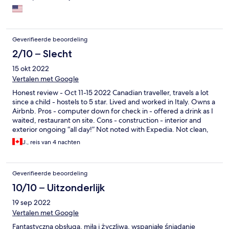
Geverifieerde beoordeling
2/10 – Slecht
15 okt 2022
Vertalen met Google
Honest review - Oct 11-15 2022 Canadian traveller, travels a lot
since a child - hostels to 5 star. Lived and worked in Italy. Owns a
Airbnb. Pros - computer down for check in - offered a drink as I
waited, restaurant on site. Cons - construction - interior and
exterior ongoing “all day!” Not noted with Expedia. Not clean,
dirty and dark. Think Soviet style hotel. Not 24/7 reception.
J., reis van 4 nachten
Waited 20 minutes locked out of hotel lobby because hotel
reception was sleeping in another room and not at front desk.
Imagine if a person needed an ambulance at the hotel.
Geverifieerde beoordeling
Unsupportive hotel management. Suggestions/areas of
improvement - Not a 3.5 star hotel closer to 1-2 star hotel. Hotel
10/10 – Uitzonderlijk
staff and management that do their best to help the guest have
19 sep 2022
a great stay. I stayed at B&B Hotel Centrum and Hotel
Metropolitan here in the same city. Both 4 star. Do yourself a
Vertalen met Google
favour and spend a little more to get a decent stay. Bonne
Fantastyczna obsługa, miła i życzliwa, wspaniałe śniadanie