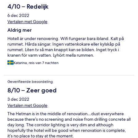
4/10 – Redelijk
6 dec 2022
Vertalen met Google
Aldrig mer
Hotell är under renovering. Wifi fungerar bara ibland. Kalt på
rummet. Hårda sängar. Ingen vattenkokare eller kylskåp på
rummet. Liten tv så man knappt kan se bilden. Inget tryck i
kranen för varm vatten. Lyhört mella rummen.
Katarina, reis van 7 nachten
Geverifieerde beoordeling
8/10 – Zeer goed
3 dec 2022
Vertalen met Google
The Hetman is in the middle of renovation…dust everywhere
because there’s no screening and noise from drilling concrete all
day long. The corridor lighting is very dim and although
hopefully the hotel will be good when renovation is complete,
it’s no place to stay at the moment.