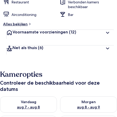
Restaurant
Verbonden kamers
beschikbaar
Airconditioning
Bar
Alles bekijken
Voornaamste voorzieningen
(12)
Net als thuis
(6)
Kameropties
Controleer de beschikbaarheid voor deze
datums
De beschikbaarheid controleren voor vanavond aug 7 - aug 8
De beschikbaarheid controler
Vandaag
Morgen
aug 7 - aug 8
aug 8 - aug 9