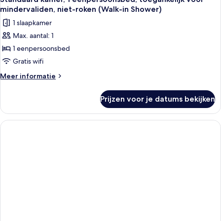
foto's
bed,
mindervaliden, niet-roken (Walk-in Shower)
niet-
voor
1 slaapkamer
roken
Standaard
Max. aantal: 1
kamer,
1 eenpersoonsbed
1
eenpersoonsbed,
Gratis wifi
toegankelijk
Meer
Meer informatie
voor
details
over
mindervaliden,
Prijzen voor je datums bekijken
Standaard
niet-
kamer,
roken
1
(Walk-
eenpersoonsbed,
toegankelijk
in
voor
Shower)
mindervaliden,
laden
niet-
roken
(Walk-
in
Shower)