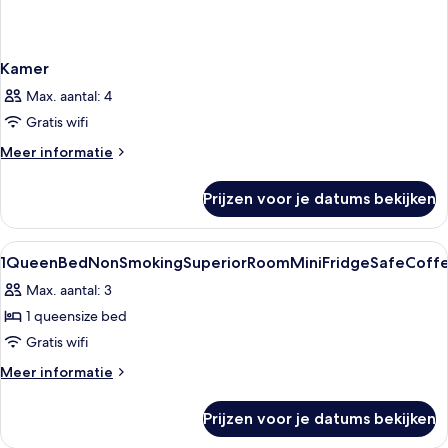
Kamer
Max. aantal: 4
Gratis wifi
Meer
Meer informatie
details
over
Prijzen voor je datums bekijken
Kamer
Alle
Select Comfort-bedden, een kluis op 
3
1QueenBedNonSmokingSuperiorRoomMiniFridgeSafeCoffee
foto's
Max. aantal: 3
voor
1 queensize bed
1QueenBedNonSmokingSuperiorRoomMiniFridgeSa
laden
Gratis wifi
Meer
Meer informatie
details
over
Prijzen voor je datums bekijken
1QueenBedNonSmokingSuperiorRoomMiniFridgeSafeCoffeeAndTe