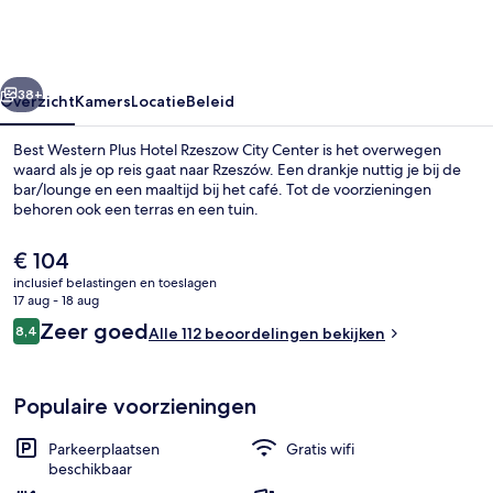
Hotel
Rzeszow
City
rige
Volgende
Center
38+
Overzicht
Kamers
Locatie
Beleid
Best Western Plus Hotel Rzeszow City Center is het overwegen
waard als je op reis gaat naar Rzeszów. Een drankje nuttig je bij de
bar/lounge en een maaltijd bij het café. Tot de voorzieningen
behoren ook een terras en een tuin.
De
€ 104
huidige
inclusief belastingen en toeslagen
prijs
17 aug - 18 aug
is
Beoordelingen
Zeer goed
8,4
Bar (ter plaatse)
Alle 112 beoordelingen bekijken
€ 104
8,4 op 10 –
Populaire voorzieningen
Parkeerplaatsen
Gratis wifi
beschikbaar