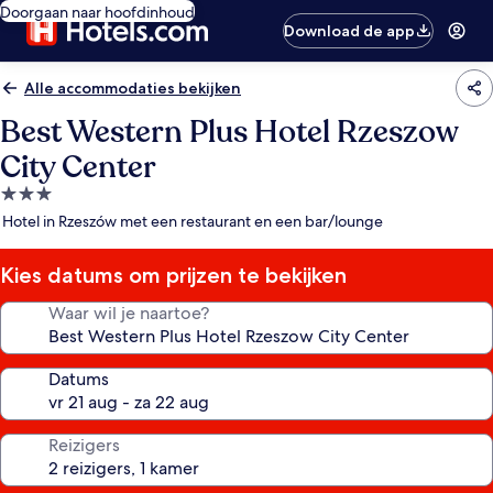
Doorgaan naar hoofdinhoud
Download de app
Alle accommodaties bekijken
Best Western Plus Hotel Rzeszow
City Center
3.0-
sterrenaccommodatie
Hotel in Rzeszów met een restaurant en een bar/lounge
Kies datums om prijzen te bekijken
Waar wil je naartoe?
Datums
Reizigers