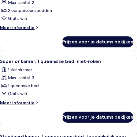
Max. aantal: 2
Standaard
kamer,
2 eenpersoonsbedden
2
Gratis wifi
eenpersoonsbedden,
Meer
Meer informatie
niet-
details
roken
over
Prijzen voor je datums bekijken
Standaard
laden
kamer,
2
Alle
Een moderne hotelkamer met een bank, 
7
eenpersoonsbedden,
Superior kamer, 1 queensize bed, niet-roken
foto's
niet-
1 slaapkamer
roken
voor
Max. aantal: 3
Superior
kamer,
1 queensize bed
1
Gratis wifi
queensize
Meer
Meer informatie
bed,
details
niet-
over
Prijzen voor je datums bekijken
Superior
roken
kamer,
laden
1
Alle
Een hotelkamer met een bed, nachtkast
3
queensize
Standaard kamer, 1 eenpersoonsbed, toegankelijk voor