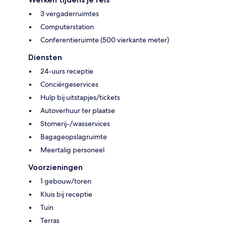
3 vergaderruimtes
Computerstation
Conferentieruimte (500 vierkante meter)
Diensten
24-uurs receptie
Conciërgeservices
Hulp bij uitstapjes/tickets
Autoverhuur ter plaatse
Stomerij-/wasservices
Bagageopslagruimte
Meertalig personeel
Voorzieningen
1 gebouw/toren
Kluis bij receptie
Tuin
Terras