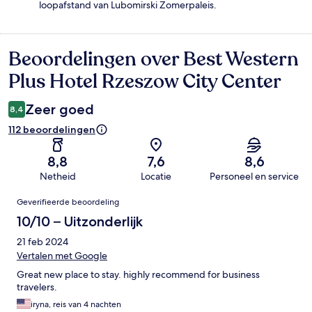
loopafstand van Lubomirski Zomerpaleis.
Beoordelingen over Best Western
Beoordelingen
Plus Hotel Rzeszow City Center
Zeer goed
8,4
112 beoordelingen
8,8
7,6
8,6
Netheid
Locatie
Personeel en service
Beoordelingen
Geverifieerde beoordeling
10/10 – Uitzonderlijk
21 feb 2024
Vertalen met Google
Great new place to stay. highly recommend for business
travelers.
iryna, reis van 4 nachten