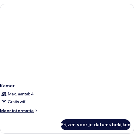
Kamer
Max. aantal: 4
Gratis wifi
Meer
Meer informatie
details
over
Prijzen voor je datums bekijken
Kamer