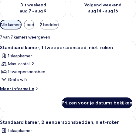
De beschikbaarheid controleren voor dit weekend aug 7 - aug
De beschikbaarheid controler
Dit weekend
Volgend weekend
aug 7 - aug 9
aug 14 - aug 16
Beschikbare
Alle kamers
1 bed
2 bedden
filters
voor
7 van 7 kamers weergeven
kamers
Alle
Een moderne hotelkamer met een groot
7
Standaard kamer, 1 tweepersoonsbed, niet-roken
foto's
1 slaapkamer
voor
Max. aantal: 2
Standaard
kamer,
1 tweepersoonsbed
1
Gratis wifi
tweepersoonsbed,
Meer
Meer informatie
niet-
details
roken
over
Prijzen voor je datums bekijken
Standaard
laden
kamer,
1
Alle
Een hotelkamer met twee bedden, een
6
tweepersoonsbed,
Standaard kamer, 2 eenpersoonsbedden, niet-roken
foto's
niet-
1 slaapkamer
roken
voor