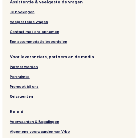
Assistentie & veelgestelde vragen
o
I
s
f
o
o
a
o
e
g
n
n
s
W
f
f
n
t
l
e
Je boekingen
t
n
H
i
W
W
d
e
,
s
o
g
i
i
H
l
S
Veelgestelde vragen
s
h
g
g
o
h
p
t
h
h
t
a
Contact met ons opnemen
i
t
t
e
n
t
l
k
Een accommodatie beoordelen
a
l
l
i
Voor leveranciers, partners en de media
i
n
t
Partner worden
y
Persruimte
Promoot bij ons
Reisagenten
Beleid
Voorwaarden & Bepalingen
Algemene voorwaarden van Vrbo