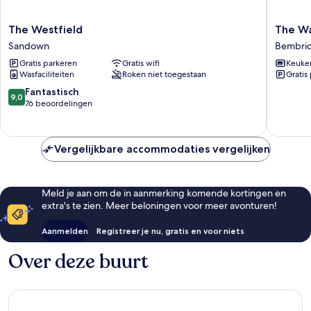
The
The
The Westfield
The W
Westfield
Wash
Sandown
Bembri
Sandown
House
Gratis parkeren
Gratis wifi
Keuke
Bembri
Wasfaciliteiten
Roken niet toegestaan
Gratis
9.0
Fantastisch
9,0
van
76 beoordelingen
10,
Fantastisch,
76
Vergelijkbare accommodaties vergelijken
beoordelingen
Meld je aan om de in aanmerking komende kortingen en
extra's te zien. Meer beloningen voor meer avonturen!
Aanmelden
Registreer je nu, gratis en voor niets
Over deze buurt