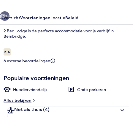
rige
Volgende
9+
Overzicht
Voorzieningen
Locatie
Beleid
2 Bed Lodge is de perfecte accommodatie voor je verblijf in
Bembridge.
Beoordelingen
5,4
5,4 op 10 –
6 externe beoordelingen
Populaire voorzieningen
Huisje | Dineren
Huisdiervriendelijk
Gratis parkeren
Alles bekijken
Net als thuis
(4)