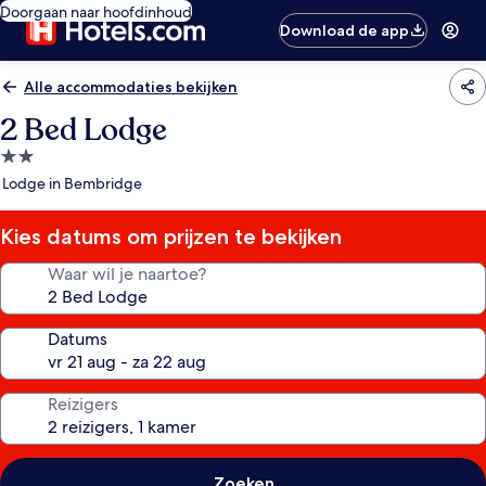
Doorgaan naar hoofdinhoud
Download de app
Alle accommodaties bekijken
2 Bed Lodge
2.0-
sterrenaccommodatie
Lodge in Bembridge
Kies datums om prijzen te bekijken
Waar wil je naartoe?
Datums
Reizigers
Zoeken