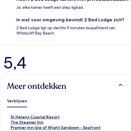
Ja, elke kamer heeft een diep ligbad.
In wat voor omgeving bevindt 2 Bed Lodge zich?
2 Bed Lodge ligt op slechts 9 minuten loopafstand van
Whitecliff Bay Beach.
Beoordelingen
5,4
Meer ontdekken
Verblijven
L
St Helens Coastal Resort
i
L
The Steamer Inn
n
i
L
Premier Inn Isle of Wight Sandown - Seafront