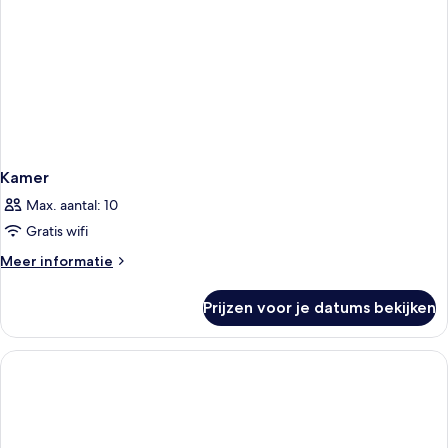
Kamer
Max. aantal: 10
Gratis wifi
Meer
Meer informatie
details
over
Prijzen voor je datums bekijken
Kamer