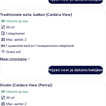
Traditioneel
huis,
2
Alle
Een modern interieur met een eethoek
3
slaapkamers
Traditionele suite, balkon (Caldera View)
foto's
(Caldera
Uitzicht op zee
View)
voor
55 m²
Traditionele
suite,
1 slaapkamer
balkon
Max. aantal: 2
(Caldera
1 queensize bed en 1 tweepersoons slaapbank
View)
Gratis wifi
laden
Meer
Meer informatie
details
over
Prijzen voor je datums bekijken
Traditionele
suite,
balkon
Alle
Een houten pergola met uitzicht op ee
12
(Caldera
Studio (Caldera View (Petra))
foto's
View)
Uitzicht op zee
voor
35 m²
Studio
(Caldera
Max. aantal: 2