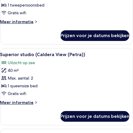
View
1 tweepersoonsbed
(Petra))
Gratis wifi
laden
Meer
Meer informatie
details
over
Prijzen voor je datums bekijken
Studio
(Caldera
View
Alle
Een moderne slaapkamer met een bed, n
9
(Petra))
Superior studio (Caldera View (Petra))
foto's
Uitzicht op zee
voor
40 m²
Superior
studio
Max. aantal: 2
(Caldera
1 queensize bed
View
Gratis wifi
(Petra))
Meer
Meer informatie
laden
details
over
Prijzen voor je datums bekijken
Superior
studio
(Caldera
Alle
Een slaapkamer met een gebogen witte