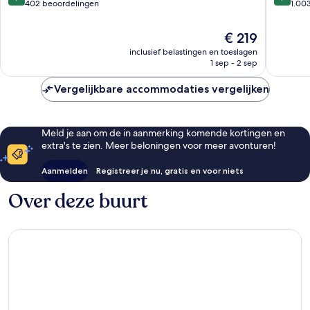
van
van
402 beoordelingen
1.00
10,
10,
Uitzonderlijk,
Uitzonder
De
€ 219
402
1.003
prijs
inclusief belastingen en toeslagen
beoordelingen
beoorde
is
1 sep - 2 sep
€ 219
Vergelijkbare accommodaties vergelijken
Meld je aan om de in aanmerking komende kortingen en
extra's te zien. Meer beloningen voor meer avonturen!
Aanmelden
Registreer je nu, gratis en voor niets
Over deze buurt