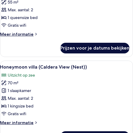
View)
55 m²
Cliffside
Suite
Max. aantal: 2
up
1 queensize bed
to
Gratis wifi
2
Meer
Meer informatie
guests
details
laden
over
Prijzen voor je datums bekijken
Cliffside
Suite
up
Alle
Een luxe buitengebied met een zwemba
6
to
Honeymoon villa (Caldera View (Nest))
foto's
2
Uitzicht op zee
guests
voor
70 m²
Honeymoon
villa
1 slaapkamer
(Caldera
Max. aantal: 2
View
1 kingsize bed
(Nest))
Gratis wifi
laden
Meer
Meer informatie
details
over