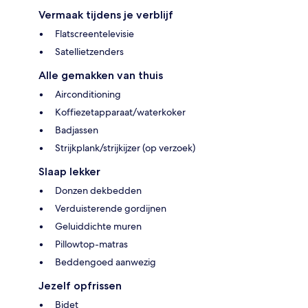
Vermaak tijdens je verblijf
Flatscreentelevisie
Satellietzenders
Alle gemakken van thuis
Airconditioning
Koffiezetapparaat/waterkoker
Badjassen
Strijkplank/strijkijzer (op verzoek)
Slaap lekker
Donzen dekbedden
Verduisterende gordijnen
Geluiddichte muren
Pillowtop-matras
Beddengoed aanwezig
Jezelf opfrissen
Bidet