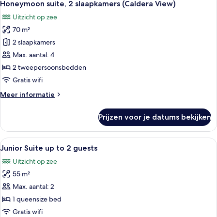
8
View
Honeymoon suite, 2 slaapkamers (Caldera View)
foto's
(Petra))
Uitzicht op zee
voor
70 m²
Honeymoon
suite,
2 slaapkamers
2
Max. aantal: 4
slaapkamers
2 tweepersoonsbedden
(Caldera
Gratis wifi
View)
Meer
Meer informatie
laden
details
over
Prijzen voor je datums bekijken
Honeymoon
suite,
2
Alle
Een slaapkamer met een groot bed, ee
5
slaapkamers
Junior Suite up to 2 guests
foto's
(Caldera
Uitzicht op zee
View)
voor
55 m²
Junior
Suite
Max. aantal: 2
up
1 queensize bed
to
Gratis wifi