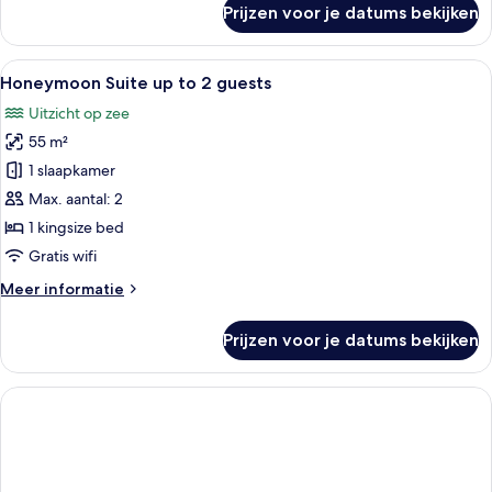
Prijzen voor je datums bekijken
Honeymoon
villa
(Caldera
Alle
Een moderne slaapkamer met een ste
9
View
Honeymoon Suite up to 2 guests
foto's
(Nest))
Uitzicht op zee
voor
55 m²
Honeymoon
Suite
1 slaapkamer
up
Max. aantal: 2
to
1 kingsize bed
2
Gratis wifi
guests
Meer
Meer informatie
laden
details
over
Prijzen voor je datums bekijken
Honeymoon
Suite
up
to
2
guests