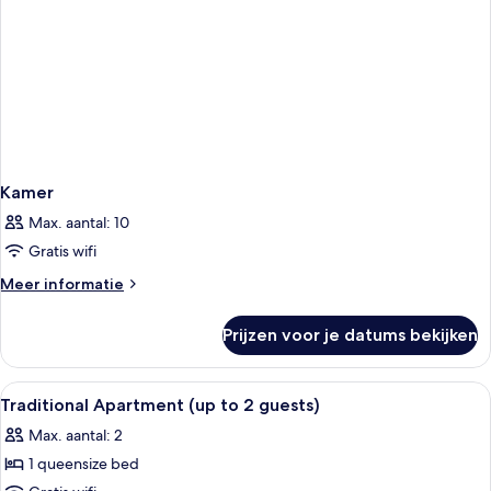
Kamer
Max. aantal: 10
Gratis wifi
Meer
Meer informatie
details
over
Prijzen voor je datums bekijken
Kamer
Alle
Een slaapkamer met een bed, een hou
2
Traditional Apartment (up to 2 guests)
foto's
Max. aantal: 2
voor
1 queensize bed
Traditional