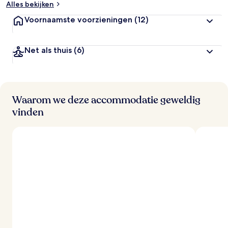
Alles bekijken
o
o
Voornaamste voorzieningen
(12)
r
d
e
Net als thuis
(6)
l
i
n
g
e
n
Waarom we deze accommodatie geweldig
vinden
v
a
n
r
e
i
z
i
g
e
r
s