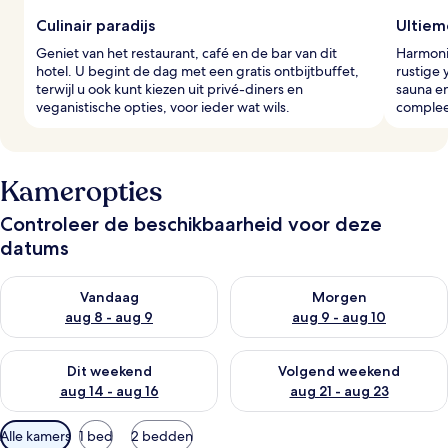
Culinair paradijs
Ultiem
Geniet van het restaurant, café en de bar van dit
Harmoni
hotel. U begint de dag met een gratis ontbijtbuffet,
rustige 
terwijl u ook kunt kiezen uit privé-diners en
sauna e
veganistische opties, voor ieder wat wils.
complee
Kameropties
Controleer de beschikbaarheid voor deze
datums
De beschikbaarheid controleren voor vanavond aug 8 - aug 9
De beschikbaarheid controler
Vandaag
Morgen
aug 8 - aug 9
aug 9 - aug 10
De beschikbaarheid controleren voor dit weekend aug 14 - au
De beschikbaarheid controler
Dit weekend
Volgend weekend
aug 14 - aug 16
aug 21 - aug 23
Beschikbare
Alle kamers
1 bed
2 bedden