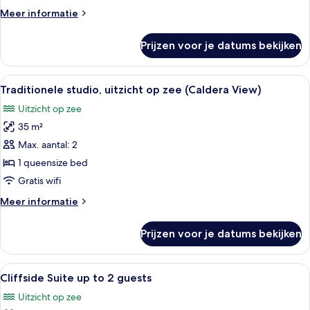
2
Meer
Meer informatie
guests
details
laden
over
Prijzen voor je datums bekijken
Junior
Suite
up
Alle
Een moderne slaapkamer met een groot 
7
to
Traditionele studio, uitzicht op zee (Caldera View)
foto's
2
Uitzicht op zee
guests
voor
35 m²
Traditionele
studio,
Max. aantal: 2
uitzicht
1 queensize bed
op
Gratis wifi
zee
Meer
Meer informatie
(Caldera
details
View)
over
Prijzen voor je datums bekijken
Traditionele
laden
studio,
uitzicht
Alle
Een slaapkamer met een bed, nachtkas
7
op
Cliffside Suite up to 2 guests
foto's
zee
Uitzicht op zee
(Caldera
voor