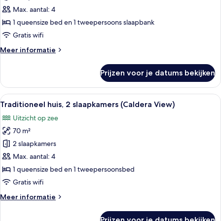
1
Max. aantal: 4
slaapkamer
1 queensize bed en 1 tweepersoons slaapbank
(Caldera
Gratis wifi
View)
Meer
Meer informatie
laden
details
over
Prijzen voor je datums bekijken
Traditioneel
appartement,
1
Alle
Een modern interieur met een bank, ee
6
slaapkamer
Traditioneel huis, 2 slaapkamers (Caldera View)
foto's
(Caldera
Uitzicht op zee
View)
voor
70 m²
Traditioneel
huis,
2 slaapkamers
2
Max. aantal: 4
slaapkamers
1 queensize bed en 1 tweepersoonsbed
(Caldera
Gratis wifi
View)
Meer
Meer informatie
laden
details
over
Prijzen voor je datums bekijken