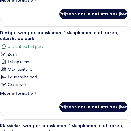
Meer informatie
details
over
Prijzen voor je datums bekijken
Standaard
eenpersoonskamer
Alle
Een moderne hotelkamer met een bed, e
12
Design tweepersoonskamer, 1 slaapkamer, niet-roken,
foto's
uitzicht op park
voor
Uitzicht op het park
Design
26 m²
tweepersoonskamer,
1 slaapkamer
1
slaapkamer,
Max. aantal: 2
niet-
1 queensize bed
roken,
Gratis wifi
uitzicht
Meer
Meer informatie
op
details
park
over
Prijzen voor je datums bekijken
Design
laden
tweepersoonskamer,
1
Alle
Een slaapkamer met een groot bed, een
8
slaapkamer,
Klassieke tweepersoonskamer, 1 slaapkamer, niet-roken,
foto's
niet-