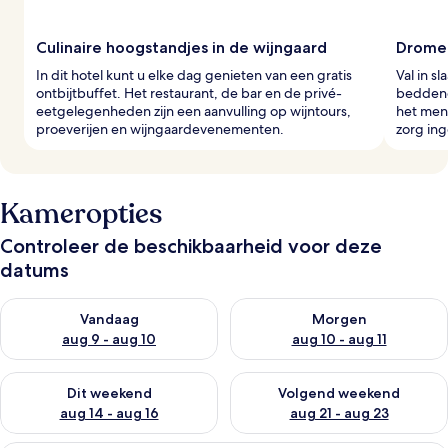
Culinaire hoogstandjes in de wijngaard
Dromer
In dit hotel kunt u elke dag genieten van een gratis
Val in s
ontbijtbuffet. Het restaurant, de bar en de privé-
beddengo
eetgelegenheden zijn een aanvulling op wijntours,
het menu
proeverijen en wijngaardevenementen.
zorg ing
Kameropties
Controleer de beschikbaarheid voor deze
datums
De beschikbaarheid controleren voor vanavond aug 9 - aug 1
De beschikbaarheid controler
Vandaag
Morgen
aug 9 - aug 10
aug 10 - aug 11
De beschikbaarheid controleren voor dit weekend aug 14 - au
De beschikbaarheid controler
Dit weekend
Volgend weekend
aug 14 - aug 16
aug 21 - aug 23