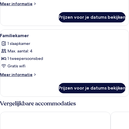
Meer
Meer informatie
details
over
Prijzen voor je datums bekijken
Comfort
tweepersoonskamer,
niet-
Alle
Een hotelkamer met een bed, een rode
6
roken,
Familiekamer
foto's
tuin
1 slaapkamer
voor
Max. aantal: 4
Familiekamer
laden
1 tweepersoonsbed
Gratis wifi
Meer
Meer informatie
details
over
Prijzen voor je datums bekijken
Familiekamer
Vergelijkbare accommodaties
Hotel Garni Schacherer
ALTES SP