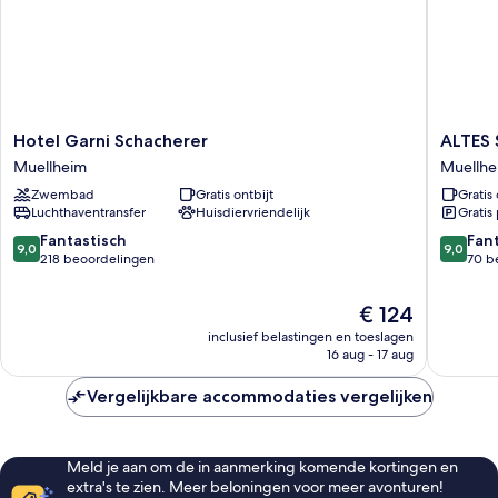
Hotel
ALTES
Hotel Garni Schacherer
ALTES 
Garni
SPITAL
Muellheim
Muellhe
Schacherer
Hotel
Zwembad
Gratis ontbijt
Gratis 
Muellheim
Café
Luchthaventransfer
Huisdiervriendelijk
Gratis
Bar
Restaur
9.0
9.0
Fantastisch
Fan
9,0
9,0
Muellhe
van
van
218 beoordelingen
70 b
10,
10,
Fantastisch,
Fantasti
De
€ 124
218
70
prijs
inclusief belastingen en toeslagen
beoordelingen
beoorde
is
16 aug - 17 aug
€ 124
Vergelijkbare accommodaties vergelijken
Meld je aan om de in aanmerking komende kortingen en
extra's te zien. Meer beloningen voor meer avonturen!