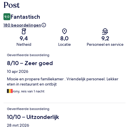
Post
Fantastisch
9,0
180 beoordelingen
9,4
8,0
9,2
Netheid
Locatie
Personeel en service
Beoordelingen
Geverifieerde beoordeling
8/10 – Zeer goed
10 apr 2026
Mooie en propere familiekamer . Vriendelijk personeel. Lekker
eten in restaurant en ontbijt
rony, reis van 1 nacht
Geverifieerde beoordeling
10/10 – Uitzonderlijk
28 mrt 2026