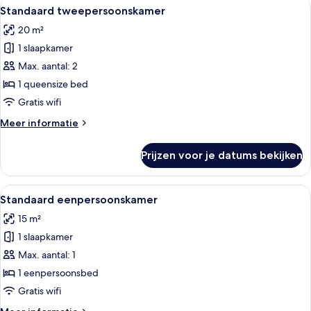
Alle
Een slaapkamer met een houten bed, een
11
Standaard tweepersoonskamer
foto's
20 m²
voor
1 slaapkamer
Standaard
tweepersoonskamer
Max. aantal: 2
laden
1 queensize bed
Gratis wifi
Meer
Meer informatie
details
over
Prijzen voor je datums bekijken
Standaard
tweepersoonskamer
Alle
Een raam met uitzicht op een gebouw 
6
Standaard eenpersoonskamer
foto's
15 m²
voor
1 slaapkamer
Standaard
eenpersoonskamer
Max. aantal: 1
laden
1 eenpersoonsbed
Gratis wifi
Meer