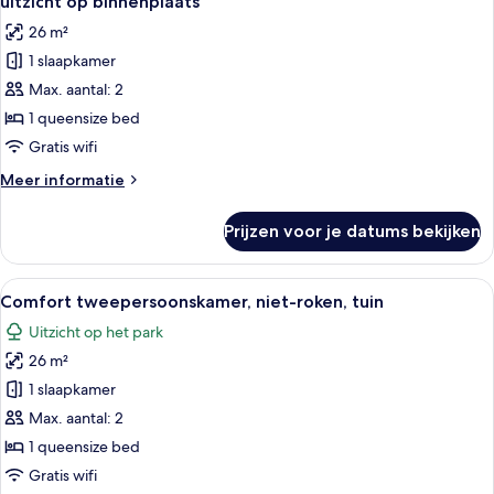
uitzicht op binnenplaats
roken,
voor
26 m²
uitzicht
Klassieke
op
1 slaapkamer
tweepersoonskamer,
park
Max. aantal: 2
1
slaapkamer,
1 queensize bed
niet-
Gratis wifi
roken,
Meer
Meer informatie
uitzicht
details
op
over
Prijzen voor je datums bekijken
Klassieke
binnenplaats
tweepersoonskamer,
laden
1
Alle
Hotelkamer met een houten bed, een b
9
slaapkamer,
Comfort tweepersoonskamer, niet-roken, tuin
foto's
niet-
Uitzicht op het park
roken,
voor
uitzicht
26 m²
Comfort
op
tweepersoonskamer,
1 slaapkamer
binnenplaats
niet-
Max. aantal: 2
roken,
1 queensize bed
tuin
Gratis wifi
laden