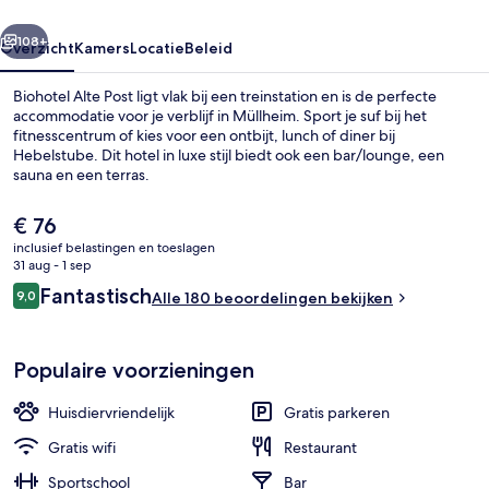
rige
Volgende
108+
Overzicht
Kamers
Locatie
Beleid
Biohotel Alte Post ligt vlak bij een treinstation en is de perfecte
accommodatie voor je verblijf in Müllheim. Sport je suf bij het
fitnesscentrum of kies voor een ontbijt, lunch of diner bij
Hebelstube. Dit hotel in luxe stijl biedt ook een bar/lounge, een
sauna en een terras.
De
€ 76
huidige
inclusief belastingen en toeslagen
prijs
31 aug - 1 sep
Feestruimte
is
Beoordelingen
Fantastisch
9,0
Alle 180 beoordelingen bekijken
€ 76
9,0 op 10 –
Populaire voorzieningen
Huisdiervriendelijk
Gratis parkeren
Gratis wifi
Restaurant
Sportschool
Bar