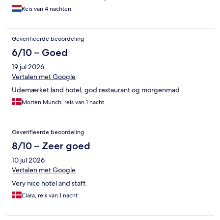
Verder was het prima maar niet om aantal dagen te verblijven,
Reis van 4 nachten
zijn een dag eerder vertrokken. Geen koelkast om
water/drinken koel te houden etc wel super mooie supermarkt
in de buurt, restaurant was goed. De inrichting van de kamers
Geverifieerde beoordeling
waren gedateerd en eenvoudig in verhouding met de
prijs/kwaliteit
6/10 – Goed
19 jul 2026
Vertalen met Google
Udemærket land hotel, god restaurant og morgenmad
Morten Munch, reis van 1 nacht
Geverifieerde beoordeling
8/10 – Zeer goed
10 jul 2026
Vertalen met Google
Very nice hotel and staff.
Clara, reis van 1 nacht