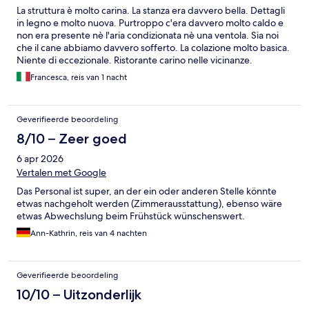
La struttura è molto carina. La stanza era davvero bella. Dettagli
in legno e molto nuova. Purtroppo c'era davvero molto caldo e
non era presente nè l'aria condizionata nè una ventola. Sia noi
che il cane abbiamo davvero sofferto. La colazione molto basica.
Niente di eccezionale. Ristorante carino nelle vicinanze.
Parcheggio nella struttura e facile da raggiungere. Bellissimo
Francesca, reis van 1 nacht
giardino dove fare colazione o un aperitivo.
Geverifieerde beoordeling
8/10 – Zeer goed
6 apr 2026
Vertalen met Google
Das Personal ist super, an der ein oder anderen Stelle könnte
etwas nachgeholt werden (Zimmerausstattung), ebenso wäre
etwas Abwechslung beim Frühstück wünschenswert.
Ann-Kathrin, reis van 4 nachten
Geverifieerde beoordeling
10/10 – Uitzonderlijk