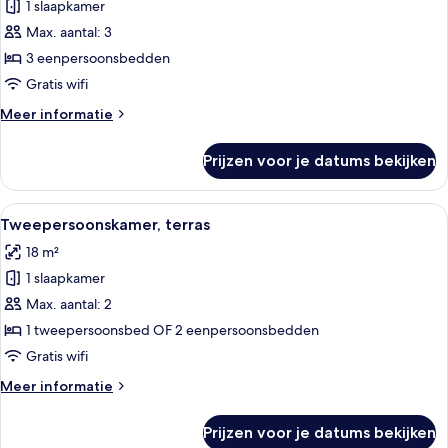
1 slaapkamer
Driepersoonskamer
laden
Max. aantal: 3
3 eenpersoonsbedden
Gratis wifi
Meer
Meer informatie
details
over
Prijzen voor je datums bekijken
Driepersoonskamer
Alle
Een moderne hotelkamer met een groo
2
Tweepersoonskamer, terras
foto's
18 m²
voor
1 slaapkamer
Tweepersoonskamer,
terras
Max. aantal: 2
laden
1 tweepersoonsbed OF 2 eenpersoonsbedden
Gratis wifi
Meer
Meer informatie
details
over
Prijzen voor je datums bekijken
Tweepersoonskamer,