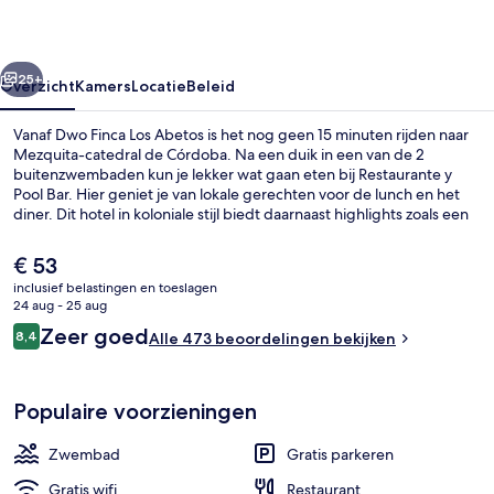
rige
Volgende
25+
Overzicht
Kamers
Locatie
Beleid
Vanaf Dwo Finca Los Abetos is het nog geen 15 minuten rijden naar
Mezquita-catedral de Córdoba. Na een duik in een van de 2
buitenzwembaden kun je lekker wat gaan eten bij Restaurante y
Pool Bar. Hier geniet je van lokale gerechten voor de lunch en het
diner. Dit hotel in koloniale stijl biedt daarnaast highlights zoals een
24-uurs healthclub, een seizoensgebonden buitenzwembad en een
kinderzwembad.
De
€ 53
huidige
inclusief belastingen en toeslagen
prijs
24 aug - 25 aug
Exterieur
is
Beoordelingen
Zeer goed
8,4
Alle 473 beoordelingen bekijken
€ 53
8,4 op 10 –
Populaire voorzieningen
Zwembad
Gratis parkeren
Gratis wifi
Restaurant