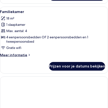
terras
Alle
Een hotelkamer met twee bedden, een 
1
Familiekamer
foto's
18 m²
voor
1 slaapkamer
Familiekamer
laden
Max. aantal: 4
4 eenpersoonsbedden OF 2 eenpersoonsbedden en 1
tweepersoonsbed
Gratis wifi
Meer
Meer informatie
details
over
Prijzen voor je datums bekijken
Familiekamer