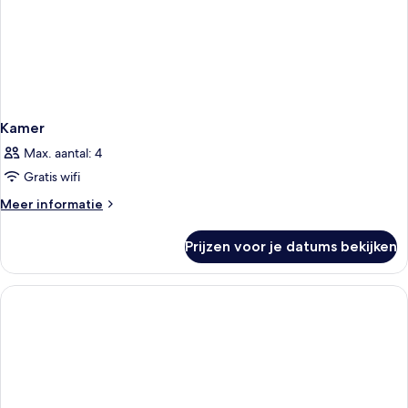
Kamer
Max. aantal: 4
Gratis wifi
Meer
Meer informatie
details
over
Prijzen voor je datums bekijken
Kamer