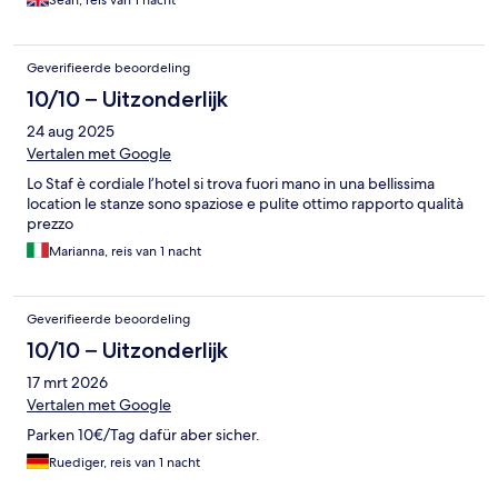
Sean, reis van 1 nacht
disappointing in the sense of lack of choice and no tea-bag
offerings.
Geverifieerde beoordeling
10/10 – Uitzonderlijk
24 aug 2025
Vertalen met Google
Lo Staf è cordiale l’hotel si trova fuori mano in una bellissima
location le stanze sono spaziose e pulite ottimo rapporto qualità
prezzo
Marianna, reis van 1 nacht
Geverifieerde beoordeling
10/10 – Uitzonderlijk
17 mrt 2026
Vertalen met Google
Parken 10€/Tag dafür aber sicher.
Ruediger, reis van 1 nacht