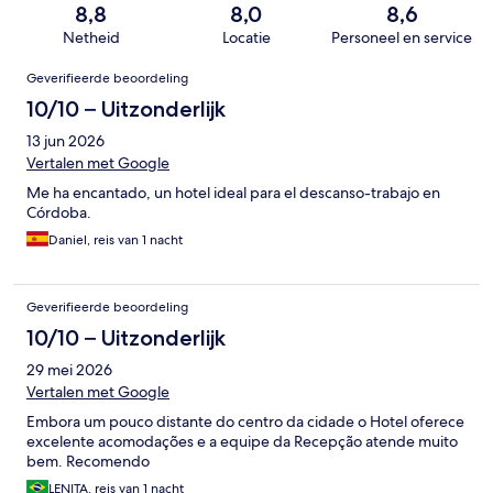
8,8
8,0
8,6
Netheid
Locatie
Personeel en service
Beoordelingen
Geverifieerde beoordeling
10/10 – Uitzonderlijk
13 jun 2026
Vertalen met Google
Me ha encantado, un hotel ideal para el descanso-trabajo en
Córdoba.
Daniel, reis van 1 nacht
Geverifieerde beoordeling
10/10 – Uitzonderlijk
29 mei 2026
Vertalen met Google
Embora um pouco distante do centro da cidade o Hotel oferece
excelente acomodações e a equipe da Recepção atende muito
bem. Recomendo
LENITA, reis van 1 nacht