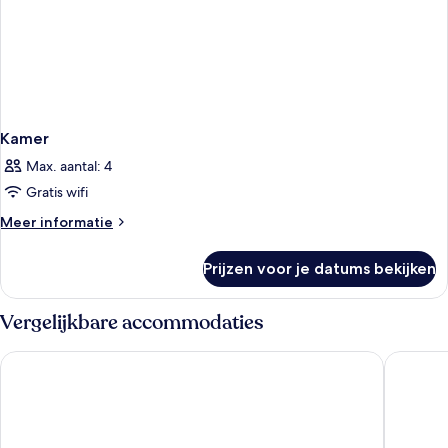
Kamer
Max. aantal: 4
Gratis wifi
Meer
Meer informatie
details
over
Prijzen voor je datums bekijken
Kamer
Vergelijkbare accommodaties
Hotel Córdoba Center
AC Hotel