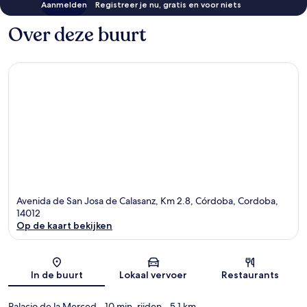
Aanmelden
Registreer je nu, gratis en voor niets
Over deze buurt
Avenida de San Josa de Calasanz, Km 2.8, Córdoba, Cordoba,
14012
Op de kaart bekijken
Kaart
In de buurt
Lokaal vervoer
Restaurants
Palacio de la Merced
- 10 min. rijden
- 5.1 km