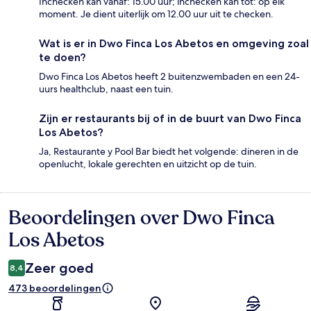
Inchecken kan vanaf: 15.00 uur; inchecken kan tot: op elk
moment. Je dient uiterlijk om 12.00 uur uit te checken.
Wat is er in Dwo Finca Los Abetos en omgeving zoal
te doen?
Dwo Finca Los Abetos heeft 2 buitenzwembaden en een 24-
uurs healthclub, naast een tuin.
Zijn er restaurants bij of in de buurt van Dwo Finca
Los Abetos?
Ja, Restaurante y Pool Bar biedt het volgende: dineren in de
openlucht, lokale gerechten en uitzicht op de tuin.
Beoordelingen over Dwo Finca
Beoordelingen
Los Abetos
Zeer goed
8,4
473 beoordelingen