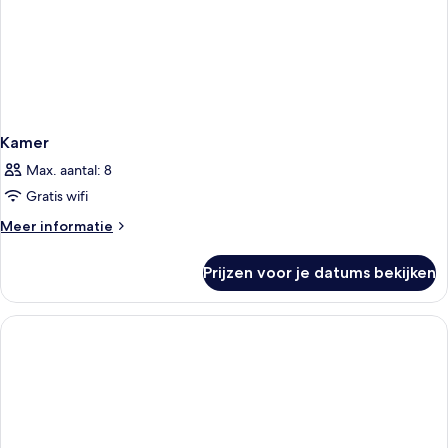
Kamer
Max. aantal: 8
Gratis wifi
Meer
Meer informatie
details
over
Prijzen voor je datums bekijken
Kamer