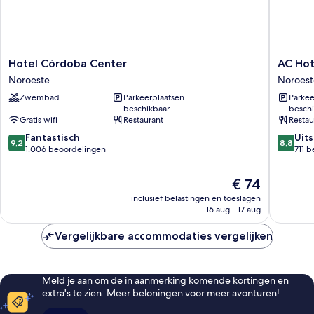
Hotel
AC
Hotel Córdoba Center
AC Hot
Córdoba
Hotel
Noroeste
Noroest
Center
Córdob
Zwembad
Parkeerplaatsen
Parkee
Noroeste
by
beschikbaar
beschi
Marriott
Gratis wifi
Restaurant
Restau
Noroest
9.2
8.8
Fantastisch
Uit
9,2
8,8
van
van
1.006 beoordelingen
711 
10,
10,
Fantastisch,
Uitstek
De
€ 74
1.006
711
prijs
inclusief belastingen en toeslagen
beoordelingen
beoorde
is
16 aug - 17 aug
€ 74
Vergelijkbare accommodaties vergelijken
Meld je aan om de in aanmerking komende kortingen en
extra's te zien. Meer beloningen voor meer avonturen!