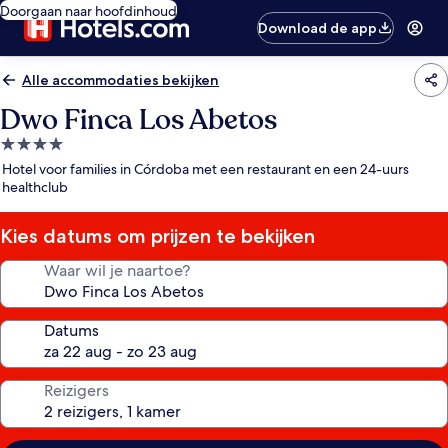
Doorgaan naar hoofdinhoud
Download de app
Alle accommodaties bekijken
Dwo Finca Los Abetos
4.0-
sterrenaccommodatie
Hotel voor families in Córdoba met een restaurant en een 24-uurs
healthclub
Kies datums om prijzen te bekijken
Waar wil je naartoe?
Datums
Reizigers