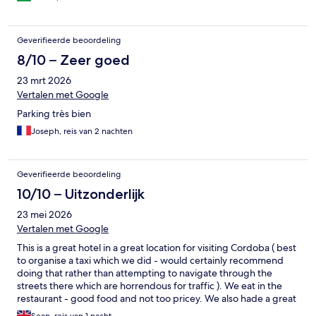
Geverifieerde beoordeling
8/10 – Zeer goed
23 mrt 2026
Vertalen met Google
Parking très bien
Joseph, reis van 2 nachten
Geverifieerde beoordeling
10/10 – Uitzonderlijk
23 mei 2026
Vertalen met Google
This is a great hotel in a great location for visiting Cordoba ( best
to organise a taxi which we did - would certainly recommend
doing that rather than attempting to navigate through the
streets there which are horrendous for traffic ). We eat in the
restaurant - good food and not too pricey. We also hade a great
room with balcony ( would recommend ). Breakfast slightly