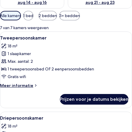
aug 14 - aug 16
aug 21 - aug 23
Beschikbare
Alle kamers
1 bed
2 bedden
3+ bedden
filters
voor
7 van 7 kamers weergeven
kamers
Alle
Een hotelkamer met een tweepersoonsb
4
Tweepersoonskamer
foto's
18 m²
voor
1 slaapkamer
Tweepersoonskamer
laden
Max. aantal: 2
1 tweepersoonsbed OF 2 eenpersoonsbedden
Gratis wifi
Meer
Meer informatie
details
over
Prijzen voor je datums bekijken
Tweepersoonskamer
Alle
Een hotelkamer met een groot bed, ee
3
Driepersoonskamer
foto's
18 m²
voor