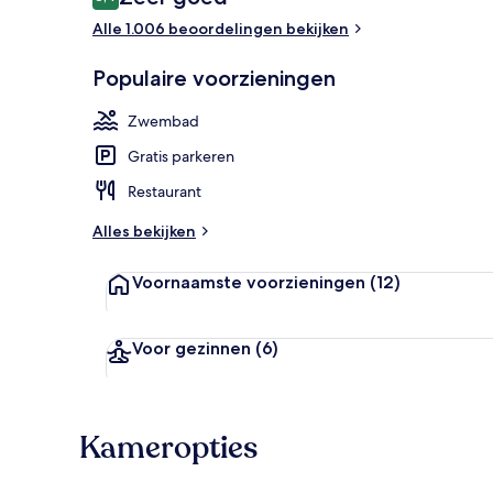
8,4 op 10 –
Alle 1.006 beoordelingen bekijken
Een binnen
Populaire voorzieningen
Zwembad
Gratis parkeren
Restaurant
Alles bekijken
Voornaamste voorzieningen
(12)
Voor gezinnen
(6)
Kameropties