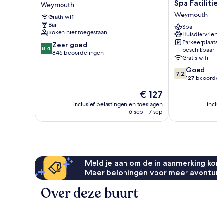
Hotel
Jubilee
Spa Faciliti
Weymouth
Weymouth
Hotel
Weymouth
Gratis wifi
West-
Bar
with
Spa
Roken niet toegestaan
Huisdiervrien
Spa
Parkeerplaat
8.4
Zeer goed
Facilities
8,4
beschikbaar
van
846 beoordelingen
Weymouth
Gratis wifi
10,
7.2
Goed
Zeer
7,2
van
127 beoord
goed,
10,
846
De
€ 127
Goed,
beoordelingen
prijs
127
inclusief belastingen en toeslagen
inc
is
6 sep - 7 sep
beoordelinge
€ 127
Meld je aan om de in aanmerking kom
Meer beloningen voor meer avontu
Over deze buurt