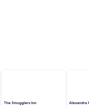
ities
The Smugglers Inn
Alexandra Hotel
The
Alexandra
The Smugglers Inn
Alexandra Hotel