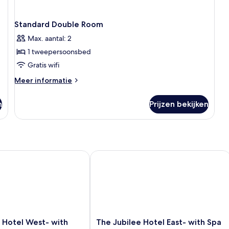
Standard Double Room
Max. aantal: 2
1 tweepersoonsbed
Gratis wifi
Meer
Meer informatie
details
over
n
Prijzen bekijken
Standard
Double
Room
tel West- with Spa Facilities
The Jubilee Hotel East- with Spa Facil
The
 Hotel West- with
The Jubilee Hotel East- with Spa