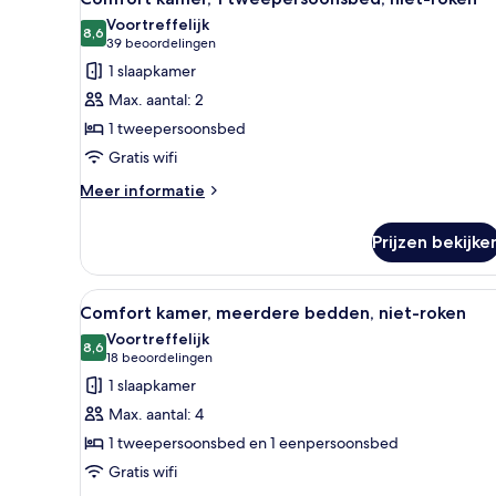
foto's
roken
Voortreffelijk
voor
8,6
8,6 van 10
(39
39 beoordelingen
Comfort
beoordelingen)
1 slaapkamer
kamer,
Max. aantal: 2
1
1 tweepersoonsbed
tweepersoonsbed,
Gratis wifi
niet-
roken
Meer
Meer informatie
details
laden
over
Prijzen bekijke
Comfort
kamer,
1
Alle
Een hotelkamer met een groot b
6
tweepersoonsbed,
Comfort kamer, meerdere bedden, niet-roken
foto's
niet-
Voortreffelijk
roken
voor
8,6
8,6 van 10
(18
18 beoordelingen
Comfort
beoordelingen)
1 slaapkamer
kamer,
Max. aantal: 4
meerdere
1 tweepersoonsbed en 1 eenpersoonsbed
bedden,
Gratis wifi
niet-