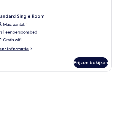
tandard Single Room
Max. aantal: 1
1 eenpersoonsbed
Gratis wifi
eer
er informatie
tails
er
Prijzen bekijken
andard
ngle
oom