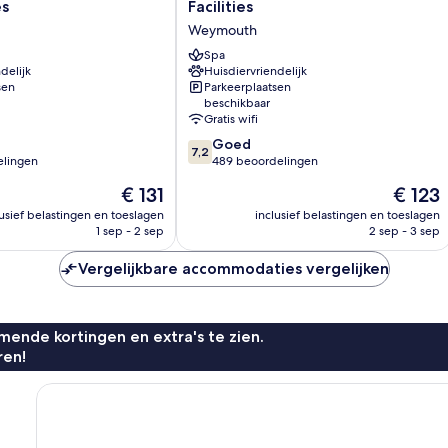
Jubilee
es
Facilities
Hotel
Weymouth
East-
with
Spa
delijk
Huisdiervriendelijk
Spa
sen
Parkeerplaatsen
Facilities
beschikbaar
Weymouth
Gratis wifi
7.2
Goed
7,2
van
elingen
489 beoordelingen
10,
De
De
€ 131
€ 123
Goed,
prijs
prijs
489
lusief belastingen en toeslagen
inclusief belastingen en toeslagen
is
is
1 sep - 2 sep
2 sep - 3 sep
n
beoordelingen
€ 131
€ 123
Vergelijkbare accommodaties vergelijken
ende kortingen en extra's te zien.
ren!