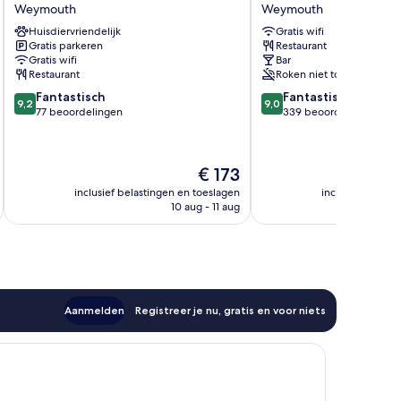
Smugglers
Hotel
Weymouth
Weymouth
Inn
Weymouth
Huisdiervriendelijk
Gratis wifi
Weymouth
Gratis parkeren
Restaurant
Gratis wifi
Bar
Restaurant
Roken niet toegestaan
9.2
9.0
Fantastisch
Fantastisch
9,2
9,0
van
van
77 beoordelingen
339 beoordelingen
10,
10,
Fantastisch,
Fantastisch,
77
339
De
€ 173
beoordelingen
beoordelingen
prijs
inclusief belastingen en toeslagen
inclusief belast
is
10 aug - 11 aug
€ 173
Aanmelden
Registreer je nu, gratis en voor niets