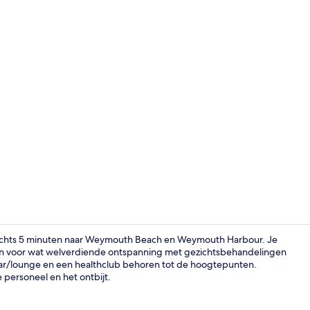
Bar (ter plaa
lechts 5 minuten naar Weymouth Beach en Weymouth Harbour. Je
gaan voor wat welverdiende ontspanning met gezichtsbehandelingen
r/lounge en een healthclub behoren tot de hoogtepunten.
Superior kam
 personeel en het ontbijt.