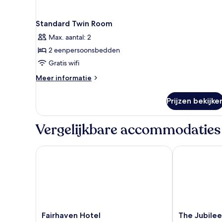
Standard Twin Room
Max. aantal: 2
2 eenpersoonsbedden
Gratis wifi
Meer
Meer informatie
details
over
Prijzen bekijke
Standard
Twin
Room
Vergelijkbare accommodaties
Fairhaven Hotel
The Jubilee Ho
Fairhaven
The
Fairhaven Hotel
The Jubilee