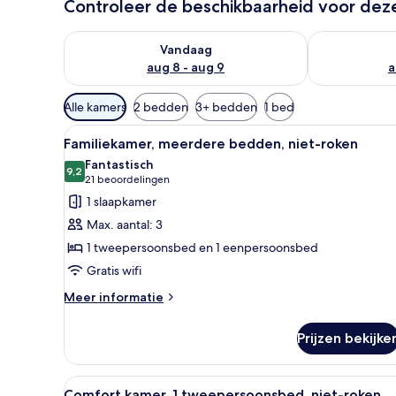
Controleer de beschikbaarheid voor de
De beschikbaarheid controleren voor vanavond aug 
De beschikbaa
Vandaag
aug 8 - aug 9
a
Beschikbare
Alle kamers
2 bedden
3+ bedden
1 bed
filters
Alle
Hotelkamer met twee bedden, e
voor
5
Familiekamer, meerdere bedden, niet-roken
foto's
kamers
Fantastisch
voor
9,2
9,2 van 10
(21
21 beoordelingen
Familiekamer,
beoordelingen)
1 slaapkamer
meerdere
Max. aantal: 3
bedden,
1 tweepersoonsbed en 1 eenpersoonsbed
niet-
Gratis wifi
roken
laden
Meer
Meer informatie
details
over
Prijzen bekijke
Familiekamer,
meerdere
bedden,
Alle
Een net opgemaakt bed met wi
5
niet-
Comfort kamer, 1 tweepersoonsbed, niet-roken