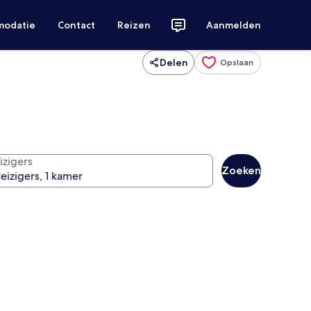
modatie
Contact
Reizen
Aanmelden
Delen
Opslaan
izigers
Zoeken