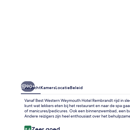
Rembrandt
90+
Overzicht
Kamers
Locatie
Beleid
Vanaf Best Western Weymouth Hotel Rembrandt rijd in s
kunt wat lekkers eten bij het restaurant en naar de spa 
of manicures/pedicures. Ook een binnenzwembad, een ba
Andere reizigers zijn heel enthousiast over het behulpzame
Beoordelingen
Zeer goed
8,4