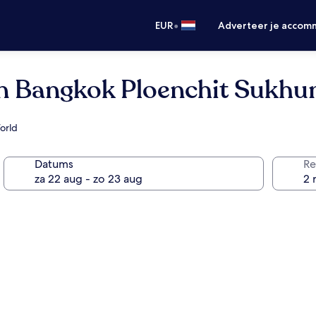
•
EUR
Adverteer je accom
on Bangkok Ploenchit Sukhu
World
Datums
Re