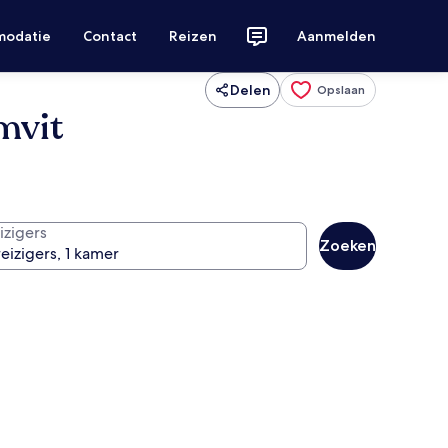
modatie
Contact
Reizen
Aanmelden
Delen
Opslaan
mvit
izigers
Zoeken