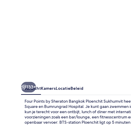
Bangkok
Ploenchit
Sukhumvit
133+
Overzicht
Kamers
Locatie
Beleid
Four Points by Sheraton Bangkok Ploenchit Sukhumvit heef
Square en Bumrungrad Hospital. Je kunt gaan zwemmen in
kun je terecht voor een ontbijt, lunch of diner met interna
voorzieningen zoals een bar/lounge, een fitnesscentrum e
openbaar vervoer: BTS-station Ploenchit ligt op 5 minute