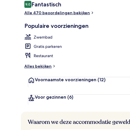
Beoordelingen
Fantastisch
9,0
9,0 op 10 –
Alle 470 beoordelingen bekijken
Vergaderfacil
Populaire voorzieningen
Zwembad
Gratis parkeren
Restaurant
Alles bekijken
Voornaamste voorzieningen
(12)
Voor gezinnen
(6)
Waarom we deze accommodatie geweld