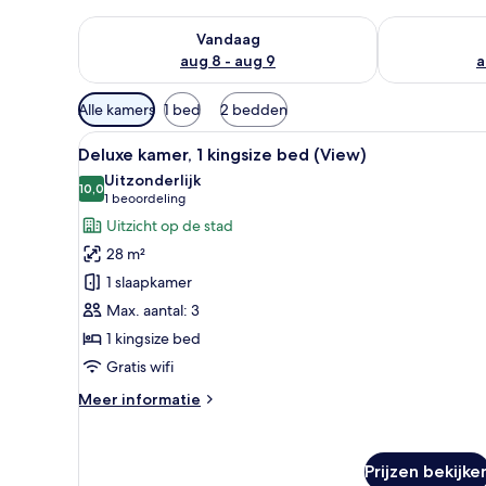
De beschikbaarheid controleren voor vanavond aug 
De beschikbaa
Vandaag
aug 8 - aug 9
a
Beschikbare
Alle kamers
1 bed
2 bedden
filters
Alle
Een hotelkamer met een groot b
voor
6
Deluxe kamer, 1 kingsize bed (View)
foto's
kamers
Uitzonderlijk
voor
10,0
10,0 van 10
(1
1 beoordeling
Deluxe
beoordeling)
Uitzicht op de stad
kamer,
28 m²
1
1 slaapkamer
kingsize
Max. aantal: 3
bed
1 kingsize bed
(View)
laden
Gratis wifi
Meer
Meer informatie
details
over
Deluxe
Prijzen bekijke
kamer,