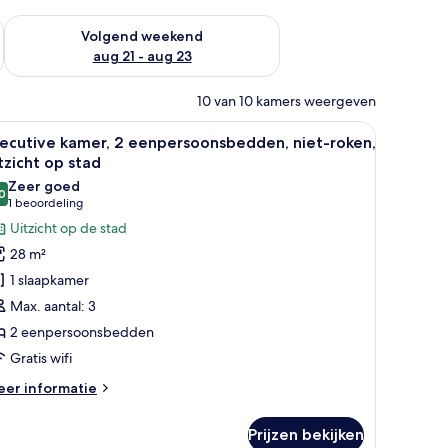
dit weekend aug 14 - aug 16
De beschikbaarheid controleren voor volgend weekend aug 2
Volgend weekend
aug 21 - aug 23
10 van 10 kamers weergeven
ureau, een stoel, een televisie en een groot raam met gordijnen.
le
Een hotelkamer met twee bedden, een bureau, 
6
xecutive kamer, 2 eenpersoonsbedden, niet-roken,
oto's
tzicht op stad
oor
Zeer goed
0
xecutive
8,0 van 10
(1
1 beoordeling
amer,
beoordeling)
Uitzicht op de stad
28 m²
enpersoonsbedden,
1 slaapkamer
iet-
Max. aantal: 3
oken,
2 eenpersoonsbedden
tzicht
Gratis wifi
p
tad
eer
er informatie
aden
tails
er
Prijzen bekijken
ecutive