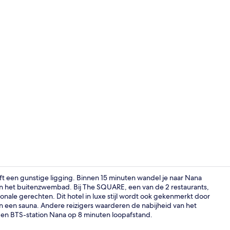
2 restaurants
t een gunstige ligging. Binnen 15 minuten wandel je naar Nana
 het buitenzwembad. Bij The SQUARE, een van de 2 restaurants,
tionale gerechten. Dit hotel in luxe stijl wordt ook gekenmerkt door
Voorkant va
n een sauna. Andere reizigers waarderen de nabijheid van het
n en BTS-station Nana op 8 minuten loopafstand.