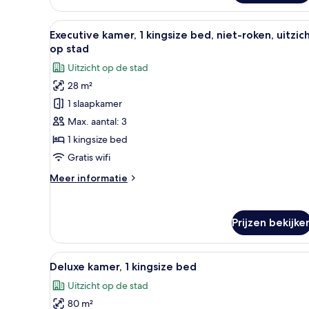
1
kingsize
Alle
Een hotelkamer met een groot b
bed
6
Executive kamer, 1 kingsize bed, niet-roken, uitzic
foto's
(View)
op stad
voor
Uitzicht op de stad
Executive
28 m²
kamer,
1 slaapkamer
1
kingsize
Max. aantal: 3
bed,
1 kingsize bed
niet-
Gratis wifi
roken,
Meer
Meer informatie
uitzicht
details
op
over
Executive
stad
Prijzen bekijke
kamer,
laden
1
kingsize
Alle
Een hotelkamer met een groot b
8
bed,
Deluxe kamer, 1 kingsize bed
foto's
niet-
Uitzicht op de stad
roken,
voor
uitzicht
80 m²
Deluxe