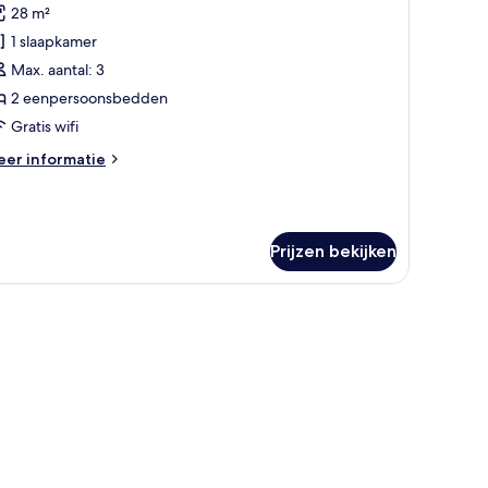
28 m²
amer,
1 slaapkamer
enpersoonsbedden,
Max. aantal: 3
iet-
2 eenpersoonsbedden
oken,
Gratis wifi
tzicht
eer
er informatie
p
tails
tad
er
emier
aden
mer,
Prijzen bekijken
npersoonsbedden,
et-
ken,
tzicht
p
ad