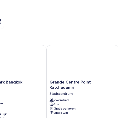
n
 Bangkok
Grande Centre Point Ratchadamri
Grande
rk Bangkok
Grande Centre Point
Centre
Ratchadamri
Point
Stadscentrum
Ratchadamri
Stadscentrum
Zwembad
en
Spa
Gratis parkeren
Gratis wifi
lijk