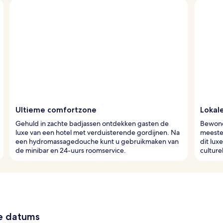
Ultieme comfortzone
Lokal
Gehuld in zachte badjassen ontdekken gasten de
Bewond
luxe van een hotel met verduisterende gordijnen. Na
meester
een hydromassagedouche kunt u gebruikmaken van
dit lux
de minibar en 24-uurs roomservice.
culture
ze datums