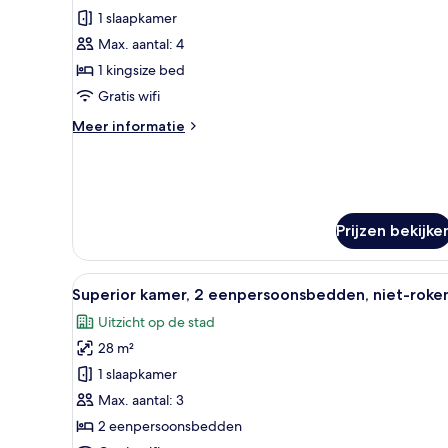
op
kamer,
1 slaapkamer
stad
1
Max. aantal: 4
kingsize
1 kingsize bed
bed
Gratis wifi
laden
Meer
Meer informatie
details
over
Deluxe
kamer,
1
Prijzen bekijke
kingsize
bed
Alle
Een hotelkamer met twee bedde
7
Superior kamer, 2 eenpersoonsbedden, niet-roke
foto's
Uitzicht op de stad
voor
28 m²
Superior
kamer,
1 slaapkamer
2
Max. aantal: 3
eenpersoonsbedden,
2 eenpersoonsbedden
niet-