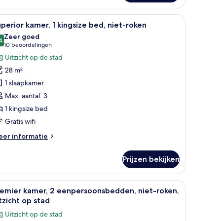
mer,
 bank, een kleine tafel en uitzicht op een stadsbeeld.
le
Een moderne hotelkamer met een groot bed, 
7
npersoonsbedden,
perior kamer, 1 kingsize bed, niet-roken
oto's
et-
Zeer goed
ken,
oor
4
8,4 van 10
(10
10 beoordelingen
tzicht
uperior
beoordelingen)
Uitzicht op de stad
p
amer,
ad
28 m²
1 slaapkamer
ingsize
Max. aantal: 3
ed,
1 kingsize bed
iet-
oken
Gratis wifi
aden
eer
er informatie
tails
er
Prijzen bekijken
perior
mer,
chtkastjes, een bureau, een stoel en uitzicht op de stad.
le
Een hotelkamer met een groot bed, een burea
7
ngsize
remier kamer, 2 eenpersoonsbedden, niet-roken,
oto's
d,
tzicht op stad
et-
oor
Uitzicht op de stad
ken
remier