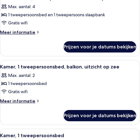
foto's
Max. aantal: 4
voor
1 tweepersoonsbed en 1 tweepersoons slaapbank
Deluxe
kamer,
Gratis wifi
1
Meer
Meer informatie
tweepersoonsbed
details
over
met
Prijzen voor je datums bekijken
Deluxe
slaapbank
kamer,
laden
1
Alle
Een hotelkamer met een groot bed, tw
8
tweepersoonsbed
Kamer, 1 tweepersoonsbed, balkon, uitzicht op zee
foto's
met
Max. aantal: 2
slaapbank
voor
1 tweepersoonsbed
Kamer,
1
Gratis wifi
tweepersoonsbed,
Meer
Meer informatie
balkon,
details
over
uitzicht
Prijzen voor je datums bekijken
Kamer,
op
1
zee
tweepersoonsbed,
Alle
Een hotelkamer met twee bedden, een 
8
laden
balkon,
Kamer, 1 tweepersoonsbed
foto's
uitzicht