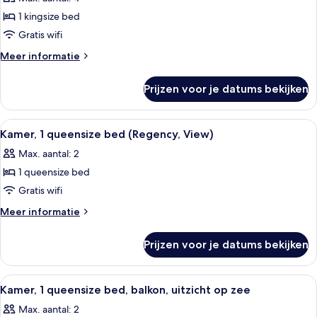
voor
1 kingsize bed
Junior
suite,
Gratis wifi
1
Meer
Meer informatie
kingsize
details
over
bed
Prijzen voor je datums bekijken
Junior
(Royal)
suite,
laden
1
Alle
Een hotelkamer met een bed, een stoe
11
kingsize
Kamer, 1 queensize bed (Regency, View)
foto's
bed
Max. aantal: 2
(Royal)
voor
1 queensize bed
Kamer,
1
Gratis wifi
queensize
Meer
Meer informatie
bed
details
over
(Regency,
Prijzen voor je datums bekijken
Kamer,
View)
1
laden
queensize
Alle
Een hotelkamer met een groot bed, tw
10
bed
Kamer, 1 queensize bed, balkon, uitzicht op zee
foto's
(Regency,
Max. aantal: 2
View)
voor