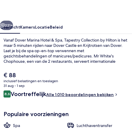
&
Spa,
Tapestry
rige
Volgende
Collection
221+
Overzicht
Kamers
Locatie
Beleid
by
Vanaf Dover Marina Hotel & Spa, Tapestry Collection by Hilton is het
Hilton
maar 5 minuten rijden naar Dover Castle en Krijtrotsen van Dover.
Laat je bij de spa op-en-top verwennen met
gezichtsbehandelingen of manicures/pedicures. Mr White's
Chophouse, een van de 2 restaurants, serveert internationale
gerechten en is geopend voor ontbijt, lunch en diner. Dit hotel in
victoriaanse stijl biedt ook een bar/lounge, een healthclub en een
De
€ 88
fitnesscentrum. Andere reizigers zijn heel enthousiast over het
huidige
inclusief belastingen en toeslagen
behulpzame personeel en de locatie.
prijs
31 aug - 1 sep
Junior suite, 1 kingsize bed (Royal) | 
is
Beoordelingen
Voortreffelijk
8,6
Alle 1.010 beoordelingen bekijken
€ 88
8,6 op 10 –
Populaire voorzieningen
Spa
Luchthaventransfer