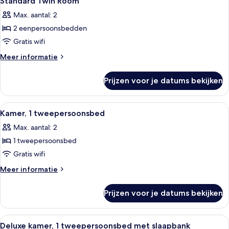
Standard Twin Room
Max. aantal: 2
2 eenpersoonsbedden
Gratis wifi
Meer
Meer informatie
details
over
Prijzen voor je datums bekijken
Standard
Twin
Room
Alle
Een hotelkamer met een flatscreen telev
10
Kamer, 1 tweepersoonsbed
foto's
Max. aantal: 2
voor
1 tweepersoonsbed
Kamer,
1
Gratis wifi
tweepersoonsbed
Meer
Meer informatie
laden
details
over
Prijzen voor je datums bekijken
Kamer,
1
tweepersoonsbed
Alle
Een hotelkamer met twee bedden, een 
10
Deluxe kamer, 1 tweepersoonsbed met slaapbank