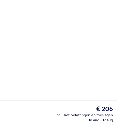
erras, strandzicht, dagelijks geopend
Terras
De
€ 206
huidige
inclusief belastingen en toeslagen
prijs
16 aug - 17 aug
ht
Ze serveren er ontbijt en diner
is
€ 206