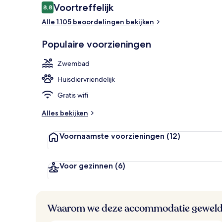
Beoordelingen
Voortreffelijk
8,8
8,8 op 10 –
Alle 1.105 beoordelingen bekijken
2 buitenzwe
Populaire voorzieningen
Zwembad
Huisdiervriendelijk
Gratis wifi
Alles bekijken
Voornaamste voorzieningen
(12)
Voor gezinnen
(6)
Waarom we deze accommodatie geweld