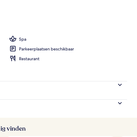
mbaden, parasols voor strand/zwembad
Spa
Parkeerplaatsen beschikbaar
Restaurant
ig vinden