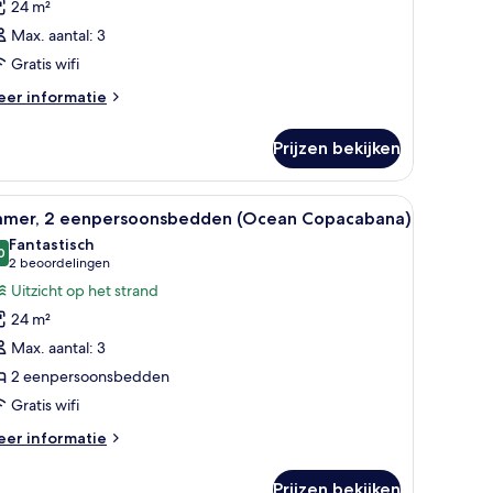
24 m²
Max. aantal: 3
Gratis wifi
eer
er informatie
tails
er
Prijzen bekijken
amer
re bergen.
elevisie, een bureau en uitzicht op bergen.
le
Een hotelkamer met twee bedden, een bureau, 
8
amer, 2 eenpersoonsbedden (Ocean Copacabana)
oto's
Fantastisch
oor
0
9,0 van 10
(2
2 beoordelingen
amer,
beoordelingen)
Uitzicht op het strand
24 m²
enpersoonsbedden
Max. aantal: 3
Ocean
2 eenpersoonsbedden
opacabana)
Gratis wifi
aden
eer
er informatie
tails
er
Prijzen bekijken