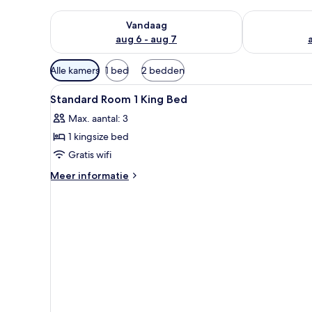
De beschikbaarheid controleren voor vanavond aug 
De beschikbaa
Vandaag
aug 6 - aug 7
Beschikbare
Alle kamers
1 bed
2 bedden
filters
Alle
Een hotelkamer met een groot 
voor
3
Standard Room 1 King Bed
foto's
kamers
Max. aantal: 3
voor
1 kingsize bed
Standard
Room
Gratis wifi
1
Meer
Meer informatie
King
details
over
Bed
Standard
laden
Room
1
King
Bed