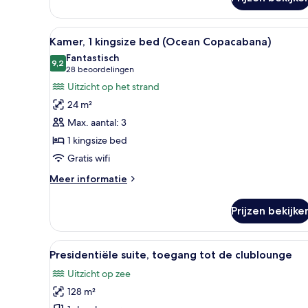
Kamer,
1
kingsize
Alle
Hotelkamer met een groot bed,
6
bed,
Kamer, 1 kingsize bed (Ocean Copacabana)
foto's
uitzicht
Fantastisch
op
voor
9,2
9,2 van 10
(28
28 beoordelingen
oceaan
Kamer,
beoordelingen)
Uitzicht op het strand
1
24 m²
kingsize
Max. aantal: 3
bed
1 kingsize bed
(Ocean
Gratis wifi
Copacabana)
laden
Meer
Meer informatie
details
over
Prijzen bekijke
Kamer,
1
kingsize
Alle
Een ruime woonkamer met een g
8
bed
Presidentiële suite, toegang tot de clublounge
foto's
(Ocean
Uitzicht op zee
Copacabana)
voor
128 m²
Presidentiële