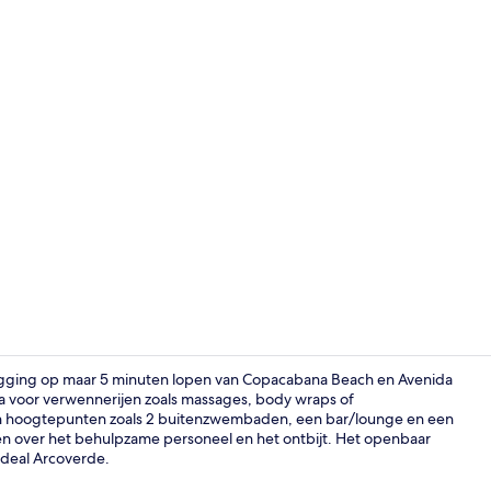
Bar met dakt
ligging op maar 5 minuten lopen van Copacabana Beach en Avenida
spa voor verwennerijen zoals massages, body wraps of
dien hoogtepunten zoals 2 buitenzwembaden, een bar/lounge en een
Kameruitzic
ken over het behulpzame personeel en het ontbijt. Het openbaar
ardeal Arcoverde.