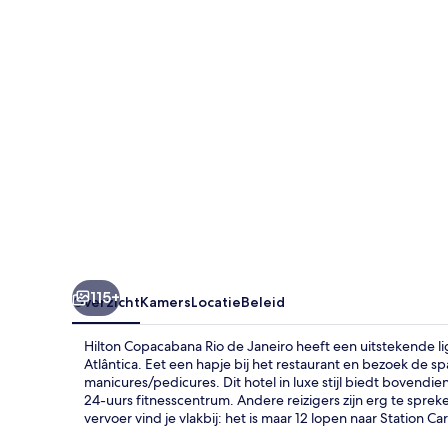
Janeiro
115+
Overzicht
Kamers
Locatie
Beleid
Hilton Copacabana Rio de Janeiro heeft een uitstekende 
Atlântica. Eet een hapje bij het restaurant en bezoek de 
manicures/pedicures. Dit hotel in luxe stijl biedt boven
24-uurs fitnesscentrum. Andere reizigers zijn erg te spre
vervoer vind je vlakbij: het is maar 12 lopen naar Station C