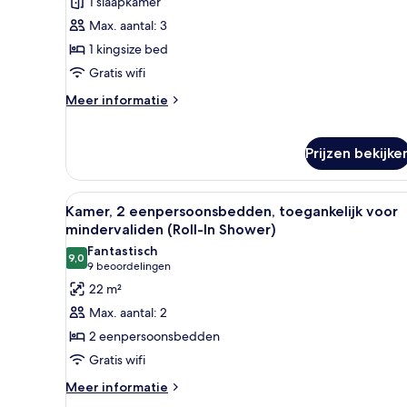
suite,
1 slaapkamer
toegang
Max. aantal: 3
tot
1 kingsize bed
de
Gratis wifi
clublounge
Meer
Meer informatie
laden
details
over
Presidentiële
Prijzen bekijke
suite,
toegang
tot
Alle
Een hotelkamer met twee bedd
5
Kamer, 2 eenpersoonsbedden, toegankelijk voor
de
foto's
mindervaliden (Roll-In Shower)
clublounge
voor
Fantastisch
9,0
Kamer,
9,0 van 10
(9
9 beoordelingen
2
beoordelingen)
22 m²
eenpersoonsbedden,
Max. aantal: 2
toegankelijk
2 eenpersoonsbedden
voor
Gratis wifi
mindervaliden
Meer
(Roll-
Meer informatie
details