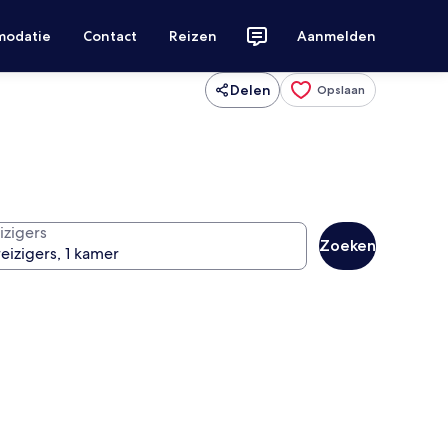
modatie
Contact
Reizen
Aanmelden
Delen
Opslaan
izigers
Zoeken