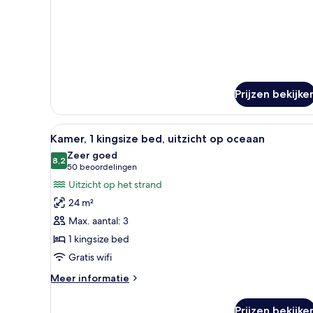
Prijzen bekijke
Alle
Uitzicht op de kust vanuit een
6
Kamer, 1 kingsize bed, uitzicht op oceaan
foto's
Zeer goed
voor
8,2
8,2 van 10
(50
50 beoordelingen
Kamer,
beoordelingen)
Uitzicht op het strand
1
24 m²
kingsize
Max. aantal: 3
bed,
1 kingsize bed
uitzicht
Gratis wifi
op
oceaan
Meer
Meer informatie
laden
details
over
Prijzen bekijke