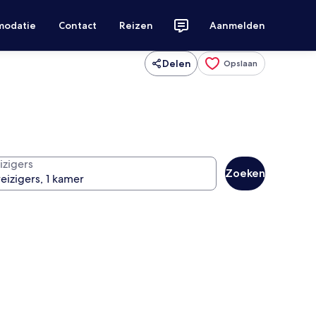
modatie
Contact
Reizen
Aanmelden
Delen
Opslaan
izigers
Zoeken