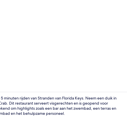
Een buitenz
r 5 minuten rijden van Stranden van Florida Keys. Neem een duik in
ab. Dit restaurant serveert visgerechten en is geopend voor
ok bekend om highlights zoals een bar aan het zwembad, een terras en
(Motor)boot
zwembad en het behulpzame personeel.