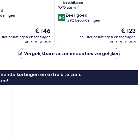
beschikbaar
Keys
Gratis wifi
nd
Collection
8.0
Zeer goed
rdelingen
New
8,0
van
1.292 beoordelingen
Town
10,
De
De
€ 146
€ 123
Zeer
prijs
prijs
goed,
lusief belastingen en toeslagen
inclusief belastingen en toeslagen
n
is
is
30 aug - 31 aug
20 aug - 21 aug
1.292
€ 146
€ 123
beoordelingen
Vergelijkbare accommodaties vergelijken
ende kortingen en extra's te zien.
ren!