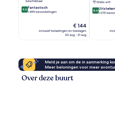
beschikbaar
Gratis wifi
West
9.0
Fantastisch
8.6
at
Uitsteke
9,0
8,6
van
1.459 beoordelingen
van
The
1.075 beoo
10,
10,
Keys
Fantastisch,
Uitstekend,
Collection
De
€ 144
1.459
1.075
New
prijs
beoordelingen
inclusief belastingen en toeslagen
inc
beoordelinge
Town
is
30 aug - 31 aug
€ 144
Meld je aan om de in aanmerking kom
Meer beloningen voor meer avontu
Over deze buurt