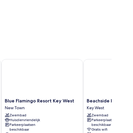
s Collection
Blue Flamingo Resort Key West
Beachside Resort & Re
Blue
Beachside
Blue Flamingo Resort Key West
Beachside Resort & 
Flamingo
Resort
New Town
Key West
Resort
&
Zwembad
Zwembad
Key
Residences
Huisdiervriendelijk
Parkeerplaatsen
West
Key
Parkeerplaatsen
beschikbaar
New
West
beschikbaar
Gratis wifi
Town