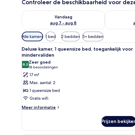
Controleer de beschikbaarheid voor de
De beschikbaarheid controleren voor vanavond aug 
De beschikbaa
Vandaag
aug 7 - aug 8
Beschikbare
Alle kamers
1 bed
2 bedden
3+ bedden
filters
Alle
Een hotelkamer met een bed, e
voor
10
Deluxe kamer, 1 queensize bed, toegankelijk voor
foto's
kamers
mindervaliden
voor
Zeer goed
8,0
Deluxe
8,0 van 10
(18
18 beoordelingen
kamer,
beoordelingen)
17 m²
1
Max. aantal: 2
queensize
1 queensize bed
bed,
Gratis wifi
toegankelijk
Meer
voor
Meer informatie
details
mindervaliden
over
laden
Prijzen bekijke
Deluxe
kamer,
1