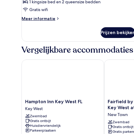
King
1 kingsize bed en 2 queensize bedden
Suite
Gratis wifi
laden
Meer
Meer informatie
details
over
Prijzen bekijke
Ibis
Bay
King
Vergelijkbare accommodaties
Suite
Hampton Inn Key West FL
Fairfield by M
Hampton
Fairfield
Hampton Inn Key West FL
Fairfield by
Inn
by
Key West at
Key West
Key
Marriott
New Town
Zwembad
West
Inn
Gratis ontbijt
FL
&
Zwembad
Huisdiervriendelijk
Gratis ontbijt
Key
Suites
Parkeerplaatsen
Gratis parker
West
Key