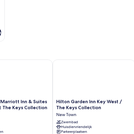
n
arriott Inn & Suites Key West at The Keys Collection
Hilton Garden Inn Key West / The Key
Hilton
 Marriott Inn & Suites
Hilton Garden Inn Key West /
Garden
 The Keys Collection
The Keys Collection
Inn
New Town
Key
West
Zwembad
Huisdiervriendelijk
/
en
Parkeerplaatsen
The