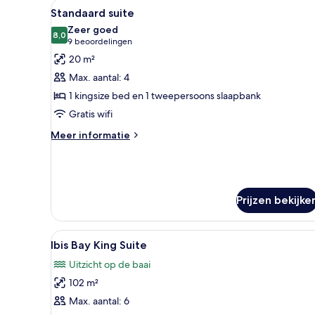
Alle
Een slaapkamer met een bed, ee
5
queensize
Standaard suite
foto's
bed,
Zeer goed
toegankelijk
voor
8,0
8,0 van 10
(9
9 beoordelingen
voor
Standaard
beoordelingen)
20 m²
mindervaliden
suite
Max. aantal: 4
laden
1 kingsize bed en 1 tweepersoons slaapbank
Gratis wifi
Meer
Meer informatie
details
over
Standaard
suite
Prijzen bekijke
Alle
Een ruime kamer met grote ram
7
Ibis Bay King Suite
foto's
Uitzicht op de baai
voor
102 m²
Ibis
Bay
Max. aantal: 6