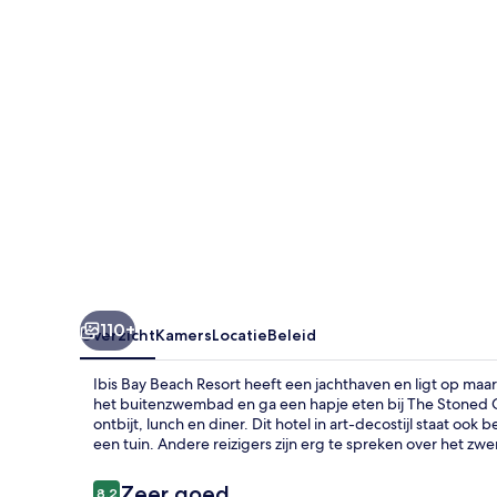
110+
Overzicht
Kamers
Locatie
Beleid
Ibis Bay Beach Resort heeft een jachthaven en ligt op maa
het buitenzwembad en ga een hapje eten bij The Stoned Cr
ontbijt, lunch en diner. Dit hotel in art-decostijl staat o
een tuin. Andere reizigers zijn erg te spreken over het 
Beoordelingen
Zeer goed
8,2