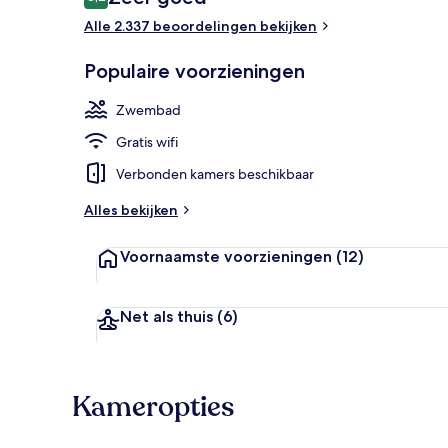
8,2 op 10 –
Alle 2.337 beoordelingen bekijken
Details aan 
Populaire voorzieningen
Zwembad
Gratis wifi
Verbonden kamers beschikbaar
Alles bekijken
Voornaamste voorzieningen
(12)
Net als thuis
(6)
Kameropties