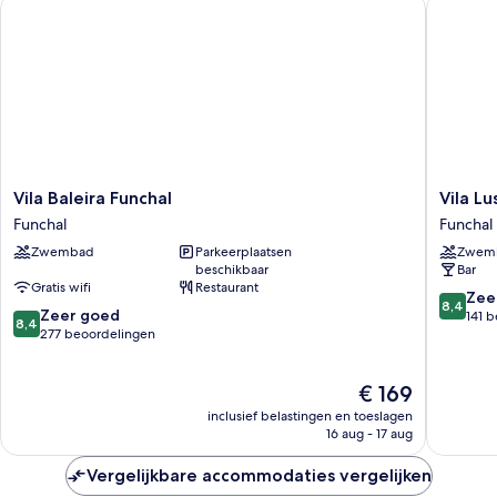
Vila Baleira Funchal
Vila Lusi
Vila
Vila
Vila Baleira Funchal
Vila Lu
Baleira
Lusitânia
Funchal
Funchal
Funchal
Funchal
Zwembad
Parkeerplaatsen
Zwem
Funchal
beschikbaar
Bar
Gratis wifi
Restaurant
8.4
Zee
8,4
8.4
Zeer goed
van
141 
8,4
van
277 beoordelingen
10,
10,
Zeer
Zeer
goed,
De
€ 169
goed,
141
prijs
277
beoorde
inclusief belastingen en toeslagen
is
beoordelingen
16 aug - 17 aug
€ 169
Vergelijkbare accommodaties vergelijken