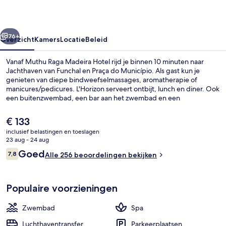
rige
Volgende
76+
Overzicht
Kamers
Locatie
Beleid
Vanaf Muthu Raga Madeira Hotel rijd je binnen 10 minuten naar
Jachthaven van Funchal en Praça do Município. Als gast kun je
genieten van diepe bindweefselmassages, aromatherapie of
manicures/pedicures. L'Horizon serveert ontbijt, lunch en diner. Ook
een buitenzwembad, een bar aan het zwembad en een
snackbar/deli behoren tot de hoogtepunten.
De
€ 133
huidige
inclusief belastingen en toeslagen
prijs
23 aug - 24 aug
Standard Sea View | Uitzicht vanaf ba
is
Beoordelingen
Goed
7,8
Alle 256 beoordelingen bekijken
€ 133
7,8 op 10 –
Populaire voorzieningen
Zwembad
Spa
Luchthaventransfer
Parkeerplaatsen