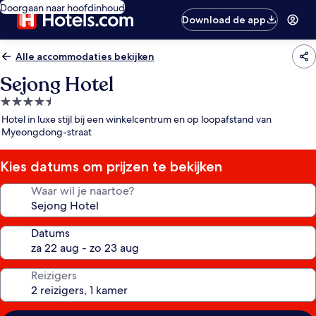
Doorgaan naar hoofdinhoud
Download de app
Alle accommodaties bekijken
Sejong Hotel
4.5-
sterrenaccommodatie
Hotel in luxe stijl bij een winkelcentrum en op loopafstand van
Myeongdong-straat
Kies datums om prijzen te bekijken
Waar wil je naartoe?
Datums
Reizigers