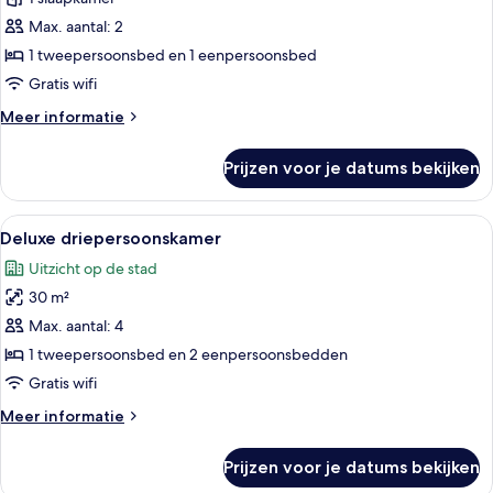
laden
Max. aantal: 2
1 tweepersoonsbed en 1 eenpersoonsbed
Gratis wifi
Meer
Meer informatie
details
over
Prijzen voor je datums bekijken
Suite
Twin
Alle
Een hotelkamer met twee bedden, een b
11
Deluxe driepersoonskamer
foto's
Uitzicht op de stad
voor
30 m²
Deluxe
driepersoonskamer
Max. aantal: 4
laden
1 tweepersoonsbed en 2 eenpersoonsbedden
Gratis wifi
Meer
Meer informatie
details
over
Prijzen voor je datums bekijken
Deluxe