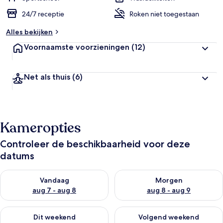
24/7 receptie
Roken niet toegestaan
Alles bekijken
Voornaamste voorzieningen
(12)
Net als thuis
(6)
Kameropties
Controleer de beschikbaarheid voor deze
datums
De beschikbaarheid controleren voor vanavond aug 7 - aug 8
De beschikbaarheid controler
Vandaag
Morgen
aug 7 - aug 8
aug 8 - aug 9
De beschikbaarheid controleren voor dit weekend aug 7 - aug
De beschikbaarheid controler
Dit weekend
Volgend weekend