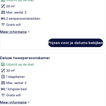
Uitzicht op de stad
in
voor
Seoul
26 m²
Standaard
)
Twin
Max. aantal: 2
kamer
2 eenpersoonsbedden
(Bigger
Gratis wifi
than
Meer
Meer informatie
most
details
in
over
Prijzen voor je datums bekijken
Standaard
Seoul)
Twin
laden
kamer
Alle
Hotelkamer met een bed, nachtkastje m
10
(Bigger
Deluxe tweepersoonskamer
foto's
than
Uitzicht op de stad
most
voor
in
30 m²
Deluxe
Seoul)
tweepersoonskamer
1 slaapkamer
laden
Max. aantal: 2
1 kingsize bed
Gratis wifi
Meer
Meer informatie