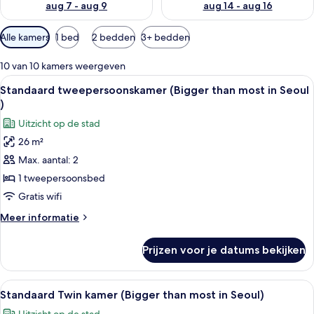
aug 7 - aug 9
aug 14 - aug 16
Beschikbare
Alle kamers
1 bed
2 bedden
3+ bedden
filters
voor
10 van 10 kamers weergeven
kamers
Alle
Een hotelkamer met een groot bed, ee
11
Standaard tweepersoonskamer (Bigger than most in Seoul
foto's
)
voor
Uitzicht op de stad
Standaard
26 m²
tweepersoonskamer
Max. aantal: 2
(Bigger
than
1 tweepersoonsbed
most
Gratis wifi
in
Meer
Meer informatie
Seoul
details
)
over
Prijzen voor je datums bekijken
Standaard
laden
tweepersoonskamer
(Bigger
Alle
Een hotelkamer met twee bedden, een b
11
than
Standaard Twin kamer (Bigger than most in Seoul)
foto's
most