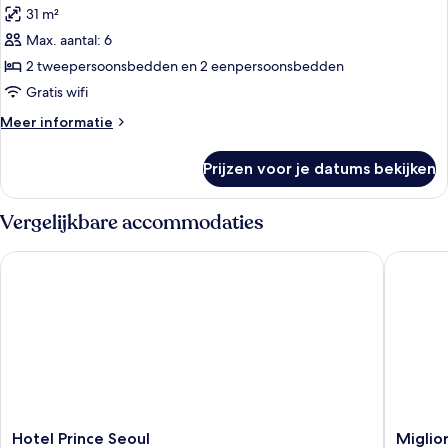
4
31 m²
Deluxe
pax
Twin
Max. aantal: 6
same
kamer
floor)
2 tweepersoonsbedden en 2 eenpersoonsbedden
(2
Gratis wifi
rooms
Meer
Meer informatie
for
details
6
over
Prijzen voor je datums bekijken
Deluxe
pax
Twin
same
kamer
Vergelijkbare accommodaties
floor)
(2
laden
rooms
Hotel Prince Seoul
Miglior
for
6
pax
same
floor)
Hotel
Migliore
Hotel Prince Seoul
Miglio