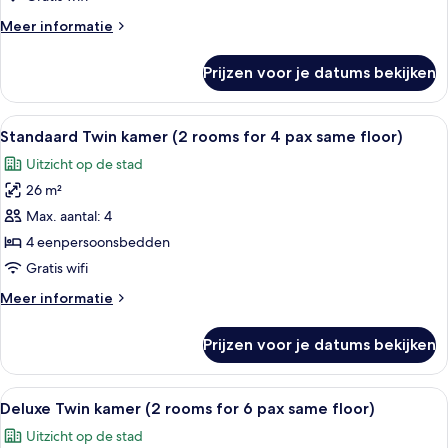
Namsan
Meer
Meer informatie
Mountain
details
View,
over
Prijzen voor je datums bekijken
Deluxe
10-
Twin
11F)
kamer
Alle
Een hotelkamer met twee bedden, een b
laden
12
(Sejong,
Standaard Twin kamer (2 rooms for 4 pax same floor)
foto's
Namsan
Uitzicht op de stad
Mountain
voor
View,
26 m²
Standaard
10-
Twin
Max. aantal: 4
11F)
kamer
4 eenpersoonsbedden
(2
Gratis wifi
rooms
Meer
Meer informatie
for
details
4
over
Prijzen voor je datums bekijken
Standaard
pax
Twin
same
kamer
Alle
Hotelkamer met twee bedden, een bure
floor)
13
(2
Deluxe Twin kamer (2 rooms for 6 pax same floor)
foto's
laden
rooms
Uitzicht op de stad
for
voor