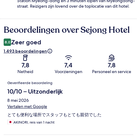
Station Myeong-dong en 3 minuten lopen van Myeongdong-
straat. Reizigers zijn lovend over de toplocatie van dit hotel.
Beoordelingen over Sejong Hotel
Beoordelingen
Zeer goed
8,0
1.493 beoordelingen
7,8
7,4
7,8
Netheid
Voorzieningen
Personeel en service
Beoordelingen
Geverifieerde beoordeling
10/10 – Uitzonderlijk
8 mei 2026
Vertalen met Google
とても便利な場所でスタッフもとても親切でした
AKINORI, reis van 1 nacht