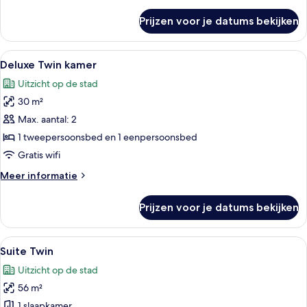
details
over
Prijzen voor je datums bekijken
Deluxe
tweepersoonskamer
Alle
Hotelkamer met twee bedden, een bure
12
Deluxe Twin kamer
foto's
Uitzicht op de stad
voor
30 m²
Deluxe
Twin
Max. aantal: 2
kamer
1 tweepersoonsbed en 1 eenpersoonsbed
laden
Gratis wifi
Meer
Meer informatie
details
over
Prijzen voor je datums bekijken
Deluxe
Twin
kamer
Alle
Een hotelkamer met een bank, fauteuils
14
Suite Twin
foto's
Uitzicht op de stad
voor
56 m²
Suite
Twin
1 slaapkamer