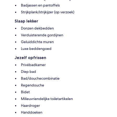
Badjassen en pantoffels
Strijkplank/strijkijzer (op verzoek)
Slaap lekker
Donzen dekbedden
Verduisterende gordijnen
Geluiddichte muren
Luxe beddengoed
Jezelf opfrissen
Privébadkamer
Diep bad
Bad/douchecombinatie
Regendouche
Bidet
Milieuvriendelijke toiletartikelen
Haardroger
Handdoeken