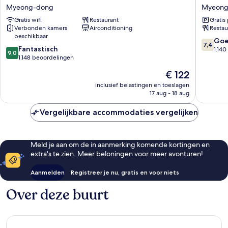
Prince
Hotel
Myeong-dong
Myeong
Seoul
Seoul
Gratis wifi
Restaurant
Gratis
Myeong-
Myeong
Verbonden kamers
Airconditioning
Restau
dong
Myeong
beschikbaar
dong
7.4
Go
7,4
9.0
Fantastisch
van
1.14
9,0
van
1.148 beoordelingen
10,
10,
Goed,
De
€ 122
Fantastisch,
1.140
prijs
1.148
inclusief belastingen en toeslagen
beoorde
is
17 aug - 18 aug
beoordelingen
€ 122
Vergelijkbare accommodaties vergelijken
Meld je aan om de in aanmerking komende kortingen en
extra's te zien. Meer beloningen voor meer avonturen!
Aanmelden
Registreer je nu, gratis en voor niets
Over deze buurt