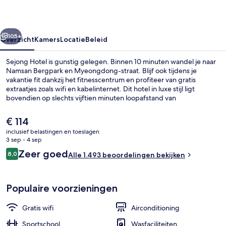
rige
Volgende
105+
Overzicht
Kamers
Locatie
Beleid
Sejong Hotel is gunstig gelegen. Binnen 10 minuten wandel je naar
Namsan Bergpark en Myeongdong-straat. Blijf ook tijdens je
vakantie fit dankzij het fitnesscentrum en profiteer van gratis
extraatjes zoals wifi en kabelinternet. Dit hotel in luxe stijl ligt
bovendien op slechts vijftien minuten loopafstand van
Namdaemun-markt en Myeongdong-kathedraal. Andere reizigers
waarderen de nabijheid van het openbaar vervoer: Station
De
€ 114
Myeong-dong ligt op een steenworp afstand en naar Station
huidige
inclusief belastingen en toeslagen
Chungmuro loop je in slechts 7 minuten.
prijs
3 sep - 4 sep
Voorkant accommodatie - avond/nac
is
Beoordelingen
Zeer goed
8,0
Alle 1.493 beoordelingen bekijken
€ 114
8,0 op 10 –
Populaire voorzieningen
Gratis wifi
Airconditioning
Sportschool
Wasfaciliteiten