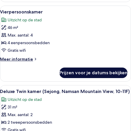
driepersoonskamer
Alle
Een hotelkamer met twee bedden, een t
16
Vierpersoonskamer
foto's
Uitzicht op de stad
voor
46 m²
Vierpersoonskamer
laden
Max. aantal: 4
4 eenpersoonsbedden
Gratis wifi
Meer
Meer informatie
details
over
Prijzen voor je datums bekijken
Vierpersoonskamer
Alle
Een hotelkamer met twee bedden, een 
6
Deluxe Twin kamer (Sejong, Namsan Mountain View, 10-11F)
foto's
Uitzicht op de stad
voor
31 m²
Deluxe
Twin
Max. aantal: 2
kamer
2 tweepersoonsbedden
(Sejong,
Gratis wifi