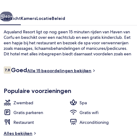
rige
Volgende
40+
Overzicht
Kamers
Locatie
Beleid
Aqualand Resort ligt op nog geen 15 minuten rijden van Haven van
Corfu en beschikt over een nachtclub en een gratis kinderclub. Eet
een hapje bij het restaurant en bezoek de spa voor verwennerijen
zoals massages, lichaamsbehandelingen of manicures/pedicures.
Dit hotel met alles inbegrepen biedt daarnaast voordelen zoals een
waterpark, een bar/lounge en een sauna.
Beoordelingen
Goed
7,8
Alle 15 beoordelingen bekijken
7,8 op 10 –
Lichaamsbehandelingen, manicures e
Populaire voorzieningen
Zwembad
Spa
Gratis parkeren
Gratis wifi
Restaurant
Airconditioning
Alles bekijken