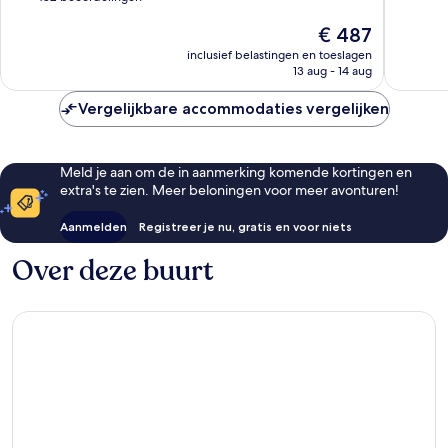
10,
Uitstek
De
€ 487
Zeer
20
prijs
goed,
beoorde
inclusief belastingen en toeslagen
is
482
13 aug - 14 aug
€ 487
beoordelingen
Vergelijkbare accommodaties vergelijken
Meld je aan om de in aanmerking komende kortingen en
extra's te zien. Meer beloningen voor meer avonturen!
Aanmelden
Registreer je nu, gratis en voor niets
Over deze buurt