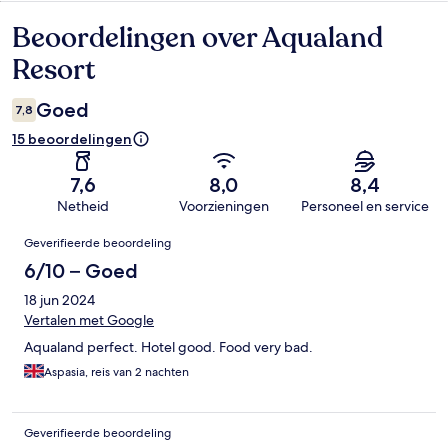
Beoordelingen over Aqualand
Beoordelingen
Resort
Goed
7,8
15 beoordelingen
7,6
8,0
8,4
Netheid
Voorzieningen
Personeel en service
Beoordelingen
Geverifieerde beoordeling
6/10 – Goed
18 jun 2024
Vertalen met Google
Aqualand perfect. Hotel good. Food very bad.
Aspasia, reis van 2 nachten
Geverifieerde beoordeling