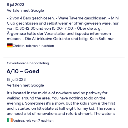
8 jul 2023
Vertalen met Google
- 2 von 4 Bars geschlossen. - Wave Taverne geschlossen. - Mini
Club geschlossen und selbst wenn er offen gewesen wäre, nur
von 10:30-12:30 und von 15:00-17:00. - Über die o. g.
Ärgernisse hätte der Veranstalter und Expedia informieren
müssen. - Die All inklusive Getränke sind billig. Kein Saft, nur
Sirupgetränke. Limo okay, Bier auch. Auch bei Wein und Wasser
Christin, reis van 4 nachten
kann man bichts falsch machen. Die Cocktails sind keine
Cocktails mit Saft sindern bunte Sirupgetränke mit einem
Schnaps drin. Nicht mein Fall. - Das Essen war gut bis
Geverifieerde beoordeling
durchschnittlich, kein Vergleich zu einer Taverne aber man hat
immer etwas gefunden. Es ist halt für die überwiegend
6/10 – Goed
britischen Gäste ausgerichtet. Das heißt viel fast food, wenig
18 jul 2023
traditionelle Küche. - Am letzten Tag war der Kinderpool
gesperrt und auch am Abreisetag habe ich uhn nicht geöffnet
Vertalen met Google
gesehen. Grund waren die Wasserqualität, zu viele E-Coli-
It’s located in the middle of nowhere and no pathway for
Bakterien. Ich frage mich, wenn die Filteranlage normal
walking around the area. You have nothing to do on the
funktionieren würde, wie es dann sein kann. Vir Saisonbeginn
evenings. Sometimes it’s a show, but the kids show is the first
sollte die Technik doch gewartet sein.
and it started on littleblate at half eight for my kid. The rooms
are need a lot of renovations and refurbishment. The water is
always come back from the floor in the bathroom as it was
Andrea, reis van 7 nachten
blocked especially when u use a shampoo. The ants are always