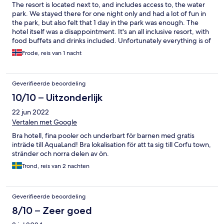
The resort is located next to, and includes access to, the water
park. We stayed there for one night only and had a lot of fun in
the park, but also felt that 1 day in the park was enough. The
hotel itself was a disappointment. It's an all inclusive resort, with
food buffets and drinks included. Unfortunately everything is of
very low quality. Warm beer, overcooked vegetables, dry meat,
Frode, reis van 1 nacht
all in a noisy environment. The bedroom was ok size since we
were only staying for one night, but the combo bed was terrible
and wasn't even flat. In addition the hotel messed up which
Geverifieerde beoordeling
room they gave us, so another family got keys to the same room.
If you want to visit the water park, I would recommend finding
10/10 – Uitzonderlijk
another hotel in Corfu, visit the park during day, and find a nice
22 jun 2022
cosy restaurant in the evening.
Vertalen met Google
Bra hotell, fina pooler och underbart för barnen med gratis
inträde till AquaLand! Bra lokalisation för att ta sig till Corfu town,
stränder och norra delen av ön.
Trond, reis van 2 nachten
Geverifieerde beoordeling
8/10 – Zeer goed