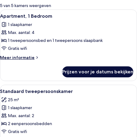
voor
5 van 5 kamers weergeven
kamers
Alle
Een moderne woonkamer met een trap, 
10
Apartment, 1 Bedroom
foto's
1 slaapkamer
voor
Max. aantal: 4
Apartment,
1
1 tweepersoonsbed en 1 tweepersoons slaapbank
Bedroom
Gratis wifi
laden
Meer
Meer informatie
details
over
Prijzen voor je datums bekijken
Apartment,
1
Bedroom
Alle
Een hotelkamer met een houten bed, ee
2
Standaard tweepersoonskamer
foto's
25 m²
voor
1 slaapkamer
Standaard
tweepersoonskamer
Max. aantal: 2
laden
2 eenpersoonsbedden
Gratis wifi