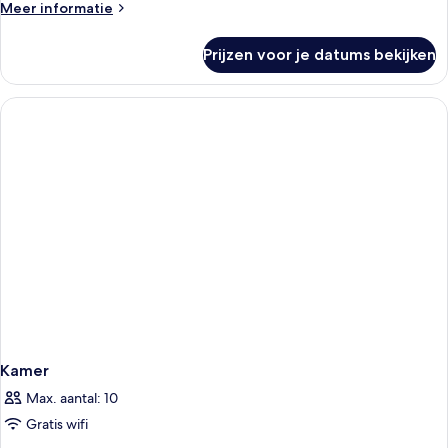
Meer
Meer informatie
details
over
Prijzen voor je datums bekijken
Kamer
Kamer
Max. aantal: 10
Gratis wifi