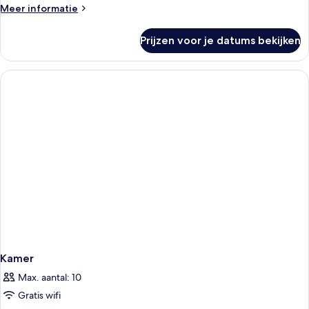
Meer
Meer informatie
details
over
Prijzen voor je datums bekijken
Standaard
tweepersoonskamer
Kamer
Max. aantal: 10
Gratis wifi