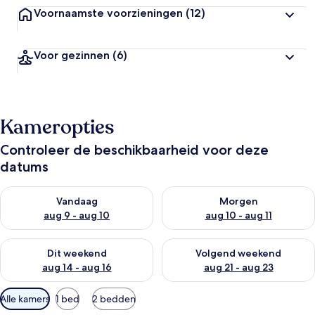
Voornaamste voorzieningen
(12)
Voor gezinnen
(6)
Kameropties
Controleer de beschikbaarheid voor deze
datums
De beschikbaarheid controleren voor vanavond aug 9 - aug 1
De beschikbaarheid controler
Vandaag
Morgen
aug 9 - aug 10
aug 10 - aug 11
De beschikbaarheid controleren voor dit weekend aug 14 - au
De beschikbaarheid controler
Dit weekend
Volgend weekend
aug 14 - aug 16
aug 21 - aug 23
Beschikbare
Alle kamers
1 bed
2 bedden
filters