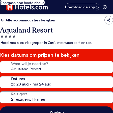
Doorgaan naar hoofdinhoud
Download de app
Alle accommodaties bekijken
Aqualand Resort
4.0-
sterrenaccommodatie
Hotel met alles inbegrepen in Corfu met waterpark en spa
Kies datums om prijzen te bekijken
Waar wil je naartoe?
Datums
Reizigers
Zoeken