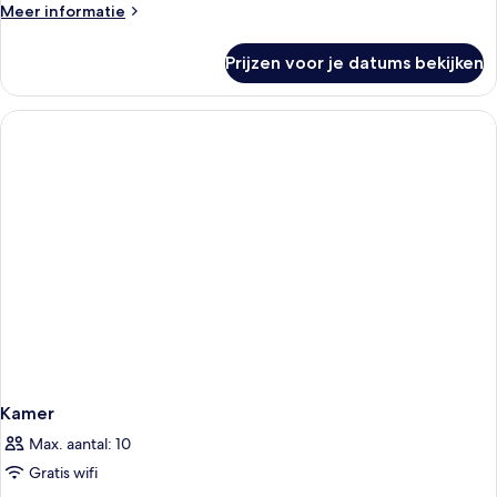
Meer
Meer informatie
details
over
Prijzen voor je datums bekijken
Kamer
Kamer
Max. aantal: 10
Gratis wifi