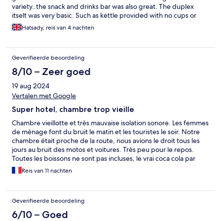
variety..the snack and drinks bar was also great. The duplex
itselt was very basic. Such as kettle provided with no cups or
tea/ coffee. It does have a bar fridge to keep drinks cold. Staff
Hatsady, reis van 4 nachten
onsite were friendly and accommodating.
Geverifieerde beoordeling
8/10 – Zeer goed
19 aug 2024
Vertalen met Google
Super hotel, chambre trop vieille
Chambre vieillotte et très mauvaise isolation sonore. Les femmes
de ménage font du bruit le matin et les touristes le soir. Notre
chambre était proche de la route, nous avions le droit tous les
jours au bruit des motos et voitures. Très peu pour le repos.
Toutes les boissons ne sont pas incluses, le vrai coca cola par
exemple. Quasi tous les sodas et jus ont une saveur
Reis van 11 nachten
d'aspartame. Personnel cependant très accueillant. Le
personnel d'animation polyglotte est tip top, les enfants ont
adoré.
Geverifieerde beoordeling
6/10 – Goed