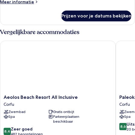
Meer
Meer informatie
details
over
Prijzen voor je datums bekijken
Kamer
Vergelijkbare accommodaties
Aeolos Beach Resort All Inclusive
Paleokast
Aeolos
Paleokas
Aeolos Beach Resort All Inclusive
Paleok
Beach
Palace
Corfu
Corfu
Resort
Corfu
Zwembad
Gratis ontbijt
Zwem
All
Spa
Parkeerplaatsen
Spa
Inclusive
beschikbaar
Corfu
8.6
Uit
8,6
8.4
Zeer goed
van
20 b
8,4
van
482 beoordelingen
10,