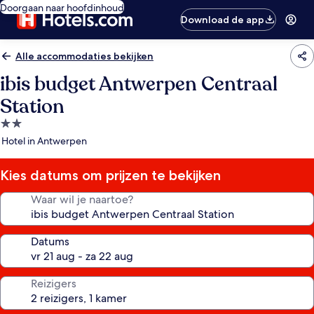
Doorgaan naar hoofdinhoud
Download de app
Alle accommodaties bekijken
ibis budget Antwerpen Centraal
Station
2.0-
sterrenaccommodatie
Hotel in Antwerpen
Kies datums om prijzen te bekijken
Waar wil je naartoe?
Datums
Reizigers