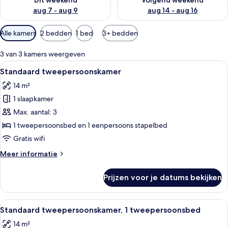
Dit weekend
Volgend weekend
aug 7 - aug 9
aug 14 - aug 16
Beschikbare
Alle kamers
2 bedden
1 bed
3+ bedden
filters
voor
3 van 3 kamers weergeven
kamers
Alle
Standaard tweepersoonskamer | Een bure
9
Standaard tweepersoonskamer
foto's
14 m²
voor
1 slaapkamer
Standaard
tweepersoonskamer
Max. aantal: 3
laden
1 tweepersoonsbed en 1 eenpersoons stapelbed
Gratis wifi
Meer
Meer informatie
details
over
Prijzen voor je datums bekijken
Standaard
tweepersoonskamer
Alle
Een hotelkamer met een bed, een wan
7
Standaard tweepersoonskamer, 1 tweepersoonsbed
foto's
14 m²
voor