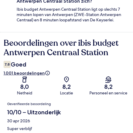
Antwerpen Centraal Station zich?
Ibis budget Antwerpen Centraal Station ligt op slechts 7
minuten lopen van Antwerpen (ZWE-Station Antwerpen
Centraal) en 8 minuten loopafstand van De Keyserlei.
Beoordelingen over ibis budget
Beoordelingen
Antwerpen Centraal Station
Goed
7,8
1.001 beoordelingen
8,0
8,2
8,2
Netheid
Locatie
Personeel en service
Beoordelingen
Geverifieerde beoordeling
10/10 – Uitzonderlijk
30 apr 2026
Super verblijf