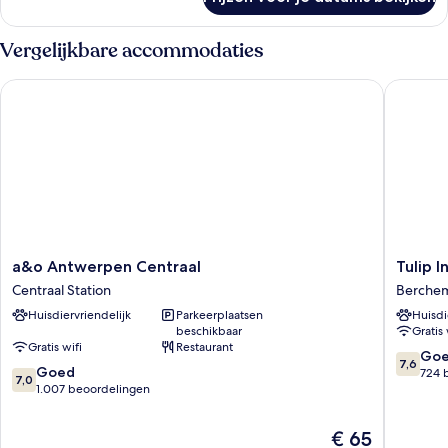
Standaard
kamer
Vergelijkbare accommodaties
a&o Antwerpen Centraal
Tulip In
a&o
Tulip
a&o Antwerpen Centraal
Tulip 
Antwerpen
Inn
Centraal Station
Berche
Centraal
Antwer
Huisdiervriendelijk
Parkeerplaatsen
Huisdi
Centraal
Berche
beschikbaar
Gratis 
Station
Gratis wifi
Restaurant
7.6
Go
7,6
7.0
Goed
van
724 
7,0
van
1.007 beoordelingen
10,
10,
Goed,
Goed,
724
De
€ 65
1.007
beoorde