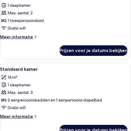
1 slaapkamer
Standaard
tweepersoonskamer,
Max. aantal: 2
1
1 tweepersoonsbed
tweepersoonsbed
Gratis wifi
laden
Meer
Meer informatie
details
over
Prijzen voor je datums bekijken
Standaard
tweepersoonskamer,
1
Alle
Een hotelkamer met twee bedden, een
7
tweepersoonsbed
Standaard kamer
foto's
14 m²
voor
1 slaapkamer
Standaard
kamer
Max. aantal: 3
laden
2 eenpersoonsbedden en 1 eenpersoons stapelbed
Gratis wifi
Meer
Meer informatie
details
over
Prijzen voor je datums bekijken