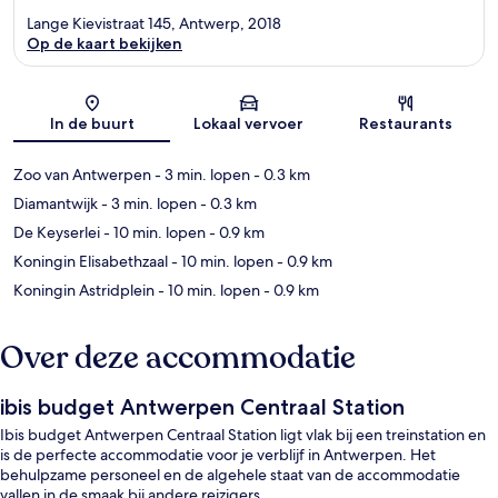
Lange Kievistraat 145, Antwerp, 2018
Op de kaart bekijken
Kaart
In de buurt
Lokaal vervoer
Restaurants
Zoo van Antwerpen
- 3 min. lopen
- 0.3 km
Diamantwijk
- 3 min. lopen
- 0.3 km
De Keyserlei
- 10 min. lopen
- 0.9 km
Koningin Elisabethzaal
- 10 min. lopen
- 0.9 km
Koningin Astridplein
- 10 min. lopen
- 0.9 km
Over deze accommodatie
ibis budget Antwerpen Centraal Station
Ibis budget Antwerpen Centraal Station ligt vlak bij een treinstation en
is de perfecte accommodatie voor je verblijf in Antwerpen. Het
behulpzame personeel en de algehele staat van de accommodatie
vallen in de smaak bij andere reizigers.