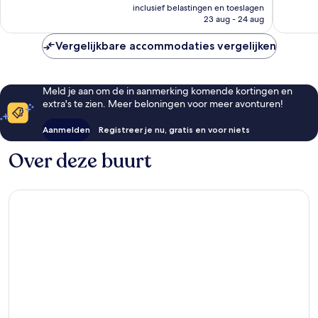
prijs
inclusief belastingen en toeslagen
beoordelingen
is
23 aug - 24 aug
€ 65
Vergelijkbare accommodaties vergelijken
Meld je aan om de in aanmerking komende kortingen en
extra's te zien. Meer beloningen voor meer avonturen!
Aanmelden
Registreer je nu, gratis en voor niets
Over deze buurt