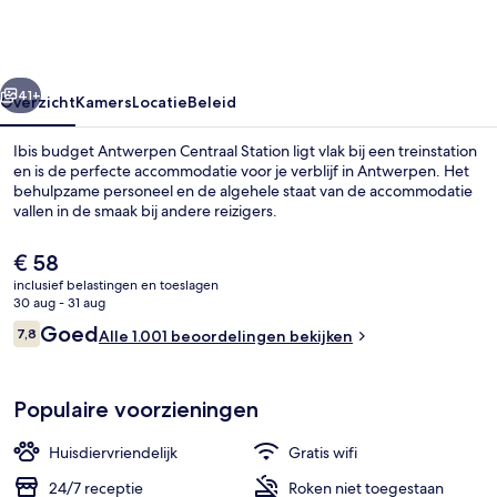
Centraal
Station
rige
Volgende
41+
Overzicht
Kamers
Locatie
Beleid
Ibis budget Antwerpen Centraal Station ligt vlak bij een treinstation
en is de perfecte accommodatie voor je verblijf in Antwerpen. Het
behulpzame personeel en de algehele staat van de accommodatie
vallen in de smaak bij andere reizigers.
De
€ 58
huidige
inclusief belastingen en toeslagen
prijs
30 aug - 31 aug
is
Beoordelingen
Goed
7,8
Voorkant van accommodatie
Alle 1.001 beoordelingen bekijken
€ 58
7,8 op 10 –
Populaire voorzieningen
Huisdiervriendelijk
Gratis wifi
24/7 receptie
Roken niet toegestaan