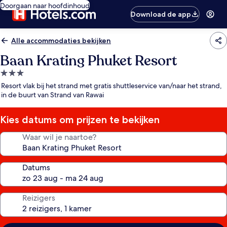
Doorgaan naar hoofdinhoud
Download de app
Alle accommodaties bekijken
Baan Krating Phuket Resort
3.0-
sterrenaccommodatie
Resort vlak bij het strand met gratis shuttleservice van/naar het strand,
in de buurt van Strand van Rawai
Kies datums om prijzen te bekijken
Waar wil je naartoe?
Datums
Reizigers