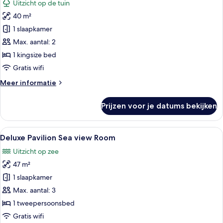
Uitzicht op de tuin
2
voor
eenpersoonsbedden
40 m²
Deluxe
Pavilion
1 slaapkamer
Room
Max. aantal: 2
laden
1 kingsize bed
Gratis wifi
Meer
Meer informatie
details
over
Prijzen voor je datums bekijken
Deluxe
Pavilion
Room
Alle
Een terras met twee houten stoelen en
9
Deluxe Pavilion Sea view Room
foto's
Uitzicht op zee
voor
47 m²
Deluxe
Pavilion
1 slaapkamer
Sea
Max. aantal: 3
view
1 tweepersoonsbed
Room
Gratis wifi