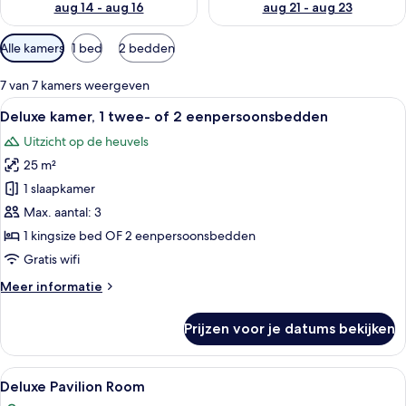
aug 14 - aug 16
aug 21 - aug 23
Beschikbare
Alle kamers
1 bed
2 bedden
filters
voor
7 van 7 kamers weergeven
kamers
Alle
Een traditioneel houten huis met bal
20
Deluxe kamer, 1 twee- of 2 eenpersoonsbedden
foto's
Uitzicht op de heuvels
voor
25 m²
Deluxe
kamer,
1 slaapkamer
1
Max. aantal: 3
twee-
1 kingsize bed OF 2 eenpersoonsbedden
of
Gratis wifi
2
Meer
Meer informatie
eenpersoonsbedden
details
laden
over
Prijzen voor je datums bekijken
Deluxe
kamer,
1
Alle
Een hotelkamer met een bed, voorzien
16
twee-
Deluxe Pavilion Room
foto's
of