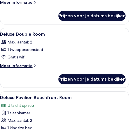
Room
Meer
Meer informatie
laden
details
over
Prijzen voor je datums bekijken
Deluxe
Twin
Room
Alle
Een minibar, een kluis op de kamer, v
9
Deluxe Double Room
foto's
Max. aantal: 2
voor
1 tweepersoonsbed
Deluxe
Double
Gratis wifi
Room
Meer
Meer informatie
laden
details
over
Prijzen voor je datums bekijken
Deluxe
Double
Room
Alle
Een terras met uitzicht op zee, zitplaa
13
Deluxe Pavilion Beachfront Room
foto's
Uitzicht op zee
voor
1 slaapkamer
Deluxe
Pavilion
Max. aantal: 2
Beachfront
1 kingsize bed