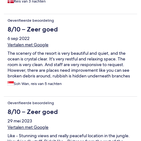
Reis van 3 nachten
Geverifieerde beoordeling
8/10 – Zeer goed
6 sep 2022
Vertalen met Google
The scenery of the resort is very beautiful and quiet, and the
ocean is crystal clear. It's very restful and relaxing space. The
room is very clean. And staff are very responsive to request.
However, there are places need improvement like you can see
broken debris around, rubbish is hidden underneath branches
or at corners. Overall, I still like this place very much.
Soh Wan, reis van 5 nachten
Geverifieerde beoordeling
8/10 – Zeer goed
29 mei 2023
Vertalen met Google
Like - Stunning views and really peaceful location in the jungle.