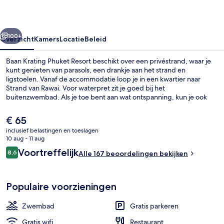
rige
Volgende
100+
Overzicht
Kamers
Locatie
Beleid
Baan Krating Phuket Resort beschikt over een privéstrand, waar je
kunt genieten van parasols, een drankje aan het strand en
ligstoelen. Vanaf de accommodatie loop je in een kwartier naar
Strand van Rawai. Voor waterpret zit je goed bij het
buitenzwembad. Als je toe bent aan wat ontspanning, kun je ook
genieten van massages. Geniet van een hapje bij het restaurant of
ga naar de bar/lounge voor een verkoelend drankje. Tot de
De
€ 65
voorzieningen behoren ook een shuttleservice van/naar het strand
huidige
inclusief belastingen en toeslagen
en een tuin.
prijs
10 aug - 11 aug
Exterieur
is
Beoordelingen
Voortreffelijk
8,6
Alle 167 beoordelingen bekijken
€ 65
8,6 op 10 –
Populaire voorzieningen
Zwembad
Gratis parkeren
Gratis wifi
Restaurant