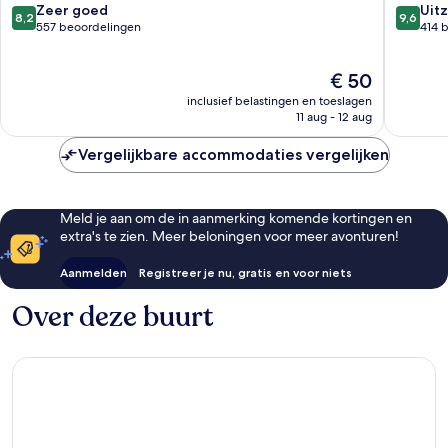
8.2
9.6
Zeer goed
Uitz
8,2
9,6
van
van
557 beoordelingen
414 
10,
10,
Zeer
Uitzonder
De
€ 50
goed,
414
prijs
557
beoorde
inclusief belastingen en toeslagen
is
beoordelingen
11 aug - 12 aug
€ 50
Vergelijkbare accommodaties vergelijken
Meld je aan om de in aanmerking komende kortingen en
extra's te zien. Meer beloningen voor meer avonturen!
Aanmelden
Registreer je nu, gratis en voor niets
Over deze buurt