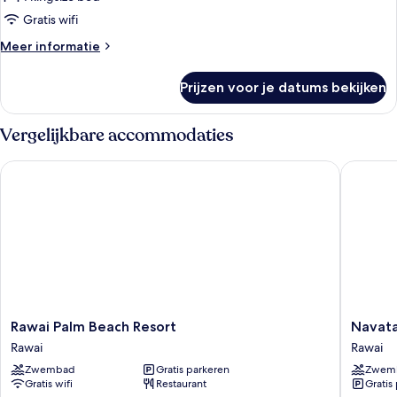
Room
Gratis wifi
laden
Meer
Meer informatie
details
over
Prijzen voor je datums bekijken
Deluxe
Pavilion
Beachfront
Vergelijkbare accommodaties
Room
Rawai Palm Beach Resort
Navatara
Rawai
Navatar
Rawai Palm Beach Resort
Navata
Palm
Phuket
Rawai
Rawai
Beach
Resort
Zwembad
Gratis parkeren
Zwem
Resort
Rawai
Gratis wifi
Restaurant
Gratis
Rawai