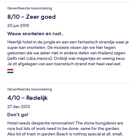
Geverifieerde beoordeling
8/10 – Zeer goed
20 jun 2015
Wauw snorkelen en rust..
Heerlijk hotel in de jungle en aan een fantastisch strandje waar je
super kan snorkelen. De mooiste vissen zijn we hier tegen
gekomen die we zeker niet in andere delen van thailand zagen
(zelfs niet cuba,mexico). Ontbijt was magertjes en weinig keus.
Je zit afgelegen van een toeristisch strand met heel veel eet
gelegenheid maar dat is bekend. Scooter huren in het hotel is
een goede aanrader en makkelijk en leuk.
Geverifieerde beoordeling
4/10 – Redelijk
27 dec 2013
Don't go!
Hotel needs desperite renovoation! The stone bungalows are
nice but lots of work need to be done, same for the garden.
Also lot of trash in garden.Beach is nothng special at all, small,