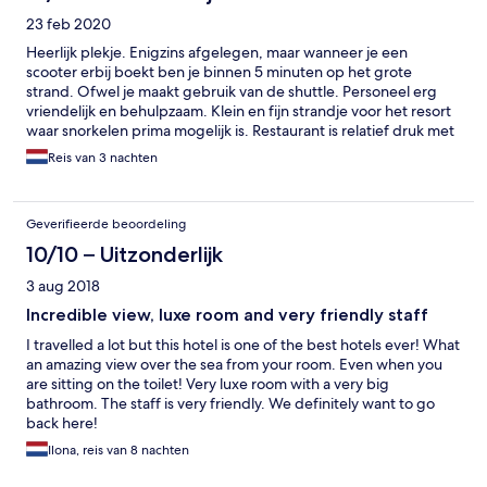
23 feb 2020
Heerlijk plekje. Enigzins afgelegen, maar wanneer je een
scooter erbij boekt ben je binnen 5 minuten op het grote
strand. Ofwel je maakt gebruik van de shuttle. Personeel erg
vriendelijk en behulpzaam. Klein en fijn strandje voor het resort
waar snorkelen prima mogelijk is. Restaurant is relatief druk met
onderbezetting dus vaak lange wachttijden.
Reis van 3 nachten
Geverifieerde beoordeling
10/10 – Uitzonderlijk
3 aug 2018
Incredible view, luxe room and very friendly staff
I travelled a lot but this hotel is one of the best hotels ever! What
an amazing view over the sea from your room. Even when you
are sitting on the toilet! Very luxe room with a very big
bathroom. The staff is very friendly. We definitely want to go
back here!
Ilona, reis van 8 nachten