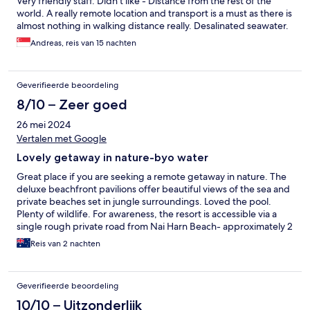
Very friendly staff. Didn't like - Distance from the rest of the
world. A really remote location and transport is a must as there is
almost nothing in walking distance really. Desalinated seawater.
Andreas, reis van 15 nachten
Geverifieerde beoordeling
8/10 – Zeer goed
26 mei 2024
Vertalen met Google
Lovely getaway in nature-byo water
Great place if you are seeking a remote getaway in nature. The
deluxe beachfront pavilions offer beautiful views of the sea and
private beaches set in jungle surroundings. Loved the pool.
Plenty of wildlife. For awareness, the resort is accessible via a
single rough private road from Nai Harn Beach- approximately 2
kms, walkable but steep in some places. The resort offers
Reis van 2 nachten
occasional complimentary transport between Nai Harn and the
resort. Water on site is bore water only and not drinkable even
after boiling. Bring your own water from Nai Harn.
Geverifieerde beoordeling
10/10 – Uitzonderlijk