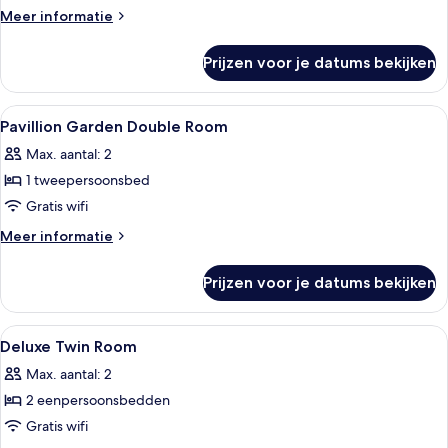
laden
Meer
Meer informatie
details
over
Prijzen voor je datums bekijken
Deluxe
Pavilion
Sea
Alle
Een minibar, een kluis op de kamer, v
8
view
Pavillion Garden Double Room
foto's
Room
Max. aantal: 2
voor
1 tweepersoonsbed
Pavillion
Garden
Gratis wifi
Double
Meer
Meer informatie
Room
details
over
laden
Prijzen voor je datums bekijken
Pavillion
Garden
Double
Alle
Koffie en/of koffiezetapparaat
4
Room
Deluxe Twin Room
foto's
Max. aantal: 2
voor
2 eenpersoonsbedden
Deluxe
Twin
Gratis wifi