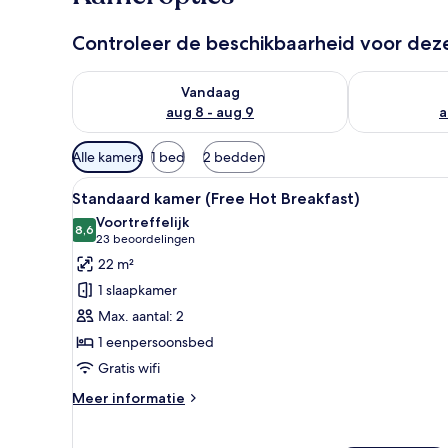
Controleer de beschikbaarheid voor de
De beschikbaarheid controleren voor vanavond aug 
De beschikbaa
Vandaag
aug 8 - aug 9
a
Beschikbare
Alle kamers
1 bed
2 bedden
filters
Alle
Een hotelkamer met een bed, 
voor
6
Standaard kamer (Free Hot Breakfast)
foto's
kamers
Voortreffelijk
voor
8,6
8,6 van 10
(23
23 beoordelingen
Standaard
beoordelingen)
22 m²
kamer
1 slaapkamer
(Free
Max. aantal: 2
Hot
1 eenpersoonsbed
Breakfast)
Gratis wifi
laden
Meer
Meer informatie
details
over