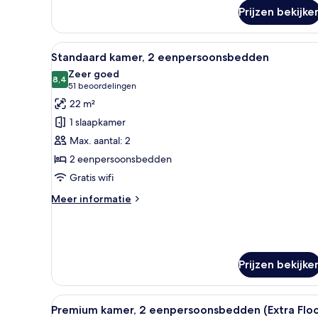
Standaard
Prijzen bekijke
kamer
(Free
Hot
Alle
Een hotelkamer met twee bedde
Breakfast)
6
Standaard kamer, 2 eenpersoonsbedden
foto's
Zeer goed
voor
8,4
8,4 van 10
(51
51 beoordelingen
Standaard
beoordelingen)
22 m²
kamer,
1 slaapkamer
2
Max. aantal: 2
eenpersoonsbedden
2 eenpersoonsbedden
laden
Gratis wifi
Meer
Meer informatie
details
over
Standaard
kamer,
2
Prijzen bekijke
eenpersoonsbedden
Alle
Een hotelkamer met twee bedde
7
Premium kamer, 2 eenpersoonsbedden (Extra Flo