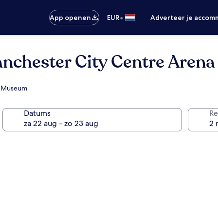
•
App openen
EUR
Adverteer je accom
nchester City Centre Arena
ll Museum
Datums
Re