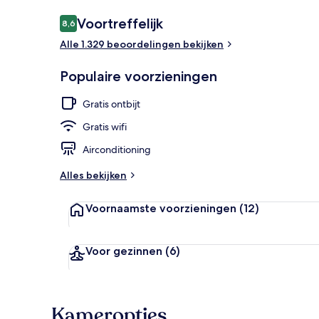
Beoordelingen
Voortreffelijk
8,6
8,6 op 10 –
Alle 1.329 beoordelingen bekijken
Exterieur
Populaire voorzieningen
Gratis ontbijt
Gratis wifi
Airconditioning
Alles bekijken
Voornaamste voorzieningen
(12)
Voor gezinnen
(6)
Kameropties