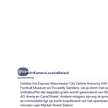
City
Centre
Arena
by
IHG
66+
Overzicht
Kamers
Locatie
Beleid
Holiday Inn Express Manchester City Centre Arena by IHG 
Football Museum en Piccadilly Gardens. Les je dorst met e
ontbijtbuffet dat dagelijks gratis wordt geserveerd van 06
AO Arena en Canal Street. Andere reizigers zijn erg te sp
accommodatie ligt op korte loopafstand van het openbaar v
minuten naar Market Street Station.