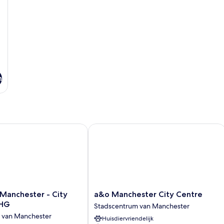
n
anchester - City Centre by IHG
a&o Manchester City Centre
a&o
 Manchester - City
a&o Manchester City Centre
Manchester
IHG
Stadscentrum van Manchester
City
 van Manchester
Huisdiervriendelijk
Centre