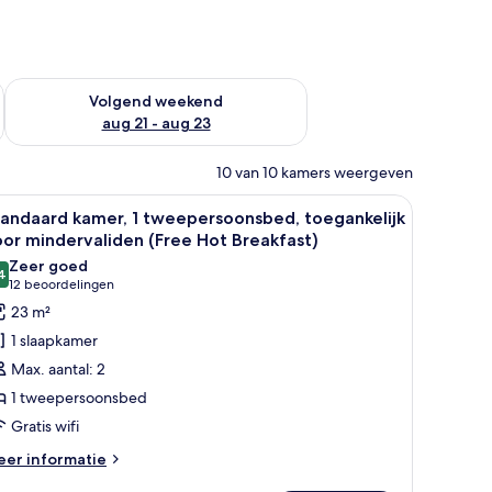
dit weekend aug 14 - aug 16
De beschikbaarheid controleren voor volgend weekend aug 2
Volgend weekend
aug 21 - aug 23
10 van 10 kamers weergeven
n.
tkastje met lamp, een blauwe bank en een groot raam met gordijnen.
le
Een hotelkamer met een groot bed, een bureau
8
tandaard kamer, 1 tweepersoonsbed, toegankelijk
oto's
or mindervaliden (Free Hot Breakfast)
oor
Zeer goed
4
tandaard
8,4 van 10
(12
12 beoordelingen
amer,
beoordelingen)
23 m²
1 slaapkamer
weepersoonsbed,
Max. aantal: 2
oegankelijk
1 tweepersoonsbed
oor
Gratis wifi
indervaliden
Free
eer
er informatie
tails
ot