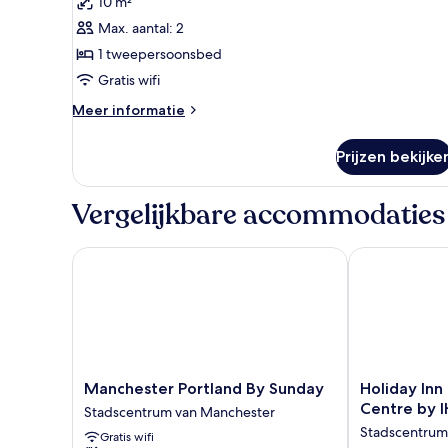
10 m²
1
Max. aantal: 2
Double
1 tweepersoonsbed
Standard
Accessible
Gratis wifi
with
Meer
Meer informatie
Free
details
over
Hot
Prijzen bekijke
1
Breakfast
Double
laden
Standard
Vergelijkbare accommodaties
Accessible
with
Free
Manchester Portland By Sunday
Holiday Inn M
Hot
Breakfast
Manchester
Holiday
Manchester Portland By Sunday
Holiday Inn
Portland
Inn
Centre by 
Stadscentrum van Manchester
By
Manchester
Stadscentrum
Gratis wifi
Sunday
-