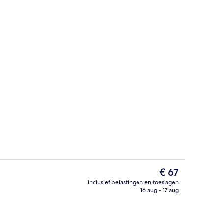
Accommodatievoorzieningen
De
€ 67
huidige
inclusief belastingen en toeslagen
prijs
16 aug - 17 aug
en beddengoed, een kluis op de kamer, een bureau
Dagelijks ontbijtbuffet inbegrepen
is
€ 67