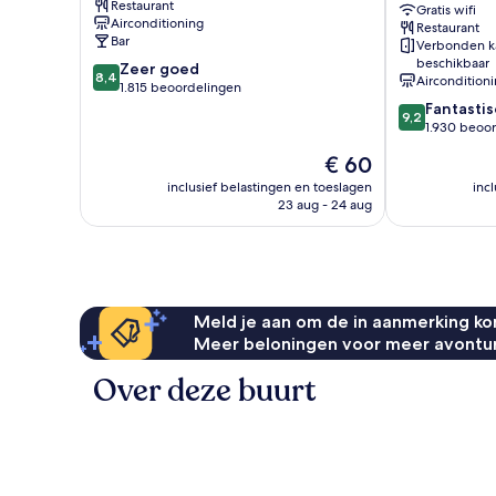
Restaurant
Stadscentrum
City
Gratis wifi
Airconditioning
Restaurant
van
Centre
Bar
Verbonden k
Manchester
by
beschikbaar
8.4
Zeer goed
IHG
8,4
Aircondition
van
1.815 beoordelingen
Stadscentrum
10,
9.2
Fantastis
van
9,2
Zeer
van
1.930 beoo
Manchester
goed,
10,
De
€ 60
1.815
Fantastisch,
prijs
beoordelingen
1.930
inclusief belastingen en toeslagen
inc
is
23 aug - 24 aug
beoordelinge
€ 60
Meld je aan om de in aanmerking kom
Meer beloningen voor meer avontu
Over deze buurt