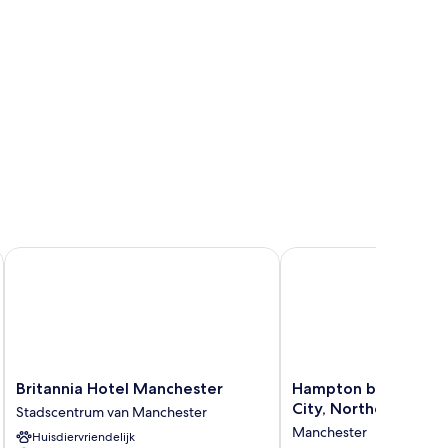
Britannia Hotel Manchester
Hampton by Hilton Man
Britannia
Hampton
Britannia Hotel Manchester
Hampton by Hilton 
Hotel
by
City, Northern Quar
Stadscentrum van Manchester
Manchester
Hilton
Manchester
Huisdiervriendelijk
Stadscentrum
Manchester