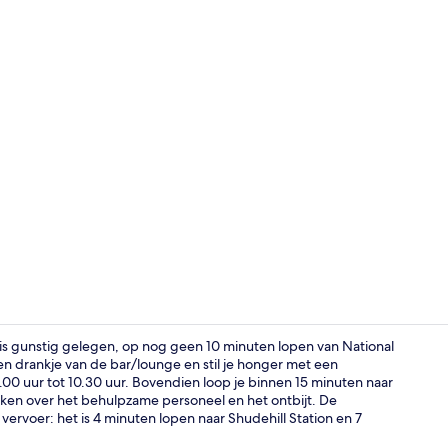
Receptie
is gunstig gelegen, op nog geen 10 minuten lopen van National
en drankje van de bar/lounge en stil je honger met een
.00 uur tot 10.30 uur. Bovendien loop je binnen 15 minuten naar
Hypoallerge
reken over het behulpzame personeel en het ontbijt. De
ervoer: het is 4 minuten lopen naar Shudehill Station en 7