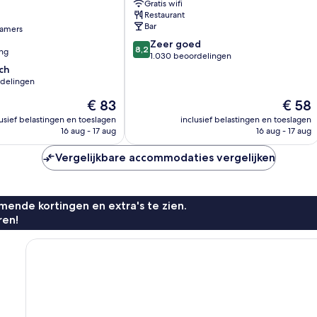
Gratis wifi
Stadscentrum
Restaurant
van
Bar
amers
Manchester
8.2
Zeer goed
8,2
ing
van
1.030 beoordelingen
10,
ch
Zeer
rdelingen
goed,
De
De
€ 83
€ 58
1.030
prijs
prijs
beoordelingen
lusief belastingen en toeslagen
inclusief belastingen en toeslagen
is
is
16 aug - 17 aug
16 aug - 17 aug
n
€ 83
€ 58
Vergelijkbare accommodaties vergelijken
ende kortingen en extra's te zien.
ren!