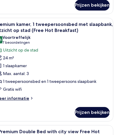
er
reakfast)
Prijzen bekijken
andaard
aden
mer,
 geven.
ee nachtkastjes met lampen, een blauwe fauteuil, een bureau met stoel, en
le
Een hotelkamer met een groot bed, twee nach
8
eepersoonsbed,
remium kamer, 1 tweepersoonsbed met slaapbank,
oto's
egankelijk
tzicht op stad (Free Hot Breakfast)
or
oor
Voortreffelijk
ndervaliden
6
remium
8,6 van 10
(7
7 beoordelingen
ree
amer,
beoordelingen)
Uitzicht op de stad
t
eakfast)
24 m²
weepersoonsbed
1 slaapkamer
et
Max. aantal: 3
laapbank,
1 tweepersoonsbed en 1 tweepersoons slaapbank
tzicht
Gratis wifi
p
tad
eer
er informatie
Free
tails
er
ot
Prijzen bekijken
remium
reakfast)
mer,
aden
met uitzicht op de stad.
le
Hypoallergeen beddengoed, een kluis op de 
8
eepersoonsbed
Premium Double Bed with city view Free Hot