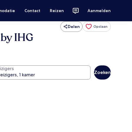
modatie
Contact
Reizen
Aanmelden
Delen
Opslaan
 by IHG
izigers
Zoeken