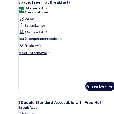
foto's
Space, Free Hot Breakfast)
voor
Uitzonderlijk
9,4
Premium
9,4 van 10
(8
8 beoordelingen
kamer,
beoordelingen)
24 m²
2
1 slaapkamer
eenpersoonsbedden
Max. aantal: 2
(Extra
2 eenpersoonsbedden
Floor
Gratis wifi
Space,
Free
Meer
Meer informatie
details
Hot
over
Breakfast)
Premium
laden
kamer,
2
eenpersoonsbedden
(Extra
Prijzen bekijke
Floor
Space,
Free
Alle
Hypoallergeen beddengoed, ee
8
1 Double Standard Accessible with Free Hot
Hot
foto's
Breakfast
Breakfast)
voor