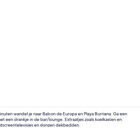
Voorkant va
nuten wandel je naar Balcon de Europa en Playa Burriana. Ga een
met een drankje in de bar/lounge. Extraatjes zoals koelkasten en
flatscreentelevisies en donzen dekbedden.
Appartement