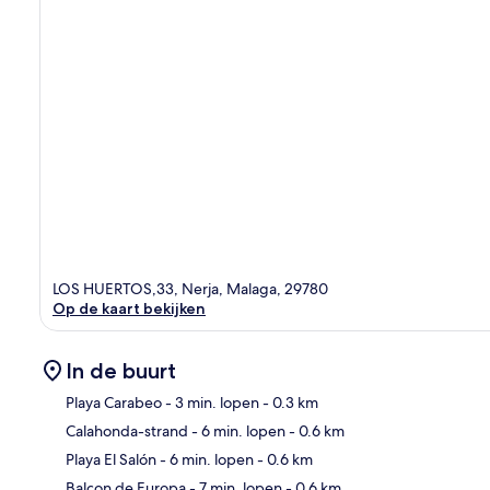
LOS HUERTOS,33, Nerja, Malaga, 29780
Op de kaart bekijken
In de buurt
Playa Carabeo
- 3 min. lopen
- 0.3 km
Calahonda-strand
- 6 min. lopen
- 0.6 km
Kaa
Playa El Salón
- 6 min. lopen
- 0.6 km
Balcon de Europa
- 7 min. lopen
- 0.6 km