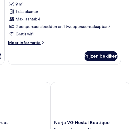
9 m²
voor
1 slaapkamer
Familie
studio
Max. aantal: 4
laden
2 eenpersoonsbedden en 1 tweepersoons slaapbank
Gratis wifi
Meer
Meer informatie
details
over
n
Prijzen bekijken
Familie
studio
os
Nerja VG Hostal Boutique
Nerja
rcos
Nerja VG Hostal Boutique
VG