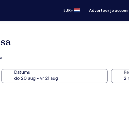
•
EUR
Adverteer je accom
esa
a
Datums
Re