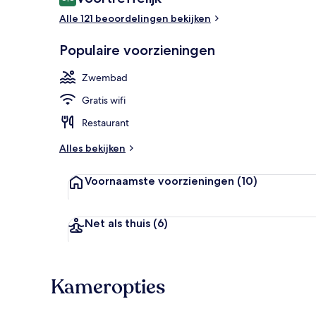
8,8 op 10 –
Alle 121 beoordelingen bekijken
Populaire voorzieningen
Balkon
Zwembad
Gratis wifi
Restaurant
Alles bekijken
Voornaamste voorzieningen
(10)
Net als thuis
(6)
Kameropties