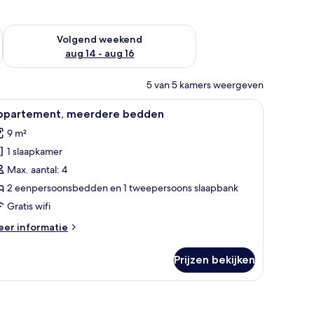
 dit weekend aug 7 - aug 9
De beschikbaarheid controleren voor volgend weekend aug 14
Volgend weekend
aug 14 - aug 16
5 van 5 kamers weergeven
s wifi, beddengoed
le
Een kamer met twee eenpersoonsbedden, een
9
ppartement, meerdere bedden
oto's
9 m²
oor
1 slaapkamer
ppartement,
eerdere
Max. aantal: 4
edden
2 eenpersoonsbedden en 1 tweepersoons slaapbank
aden
Gratis wifi
eer
er informatie
tails
er
Prijzen bekijken
partement,
eerdere
edden
een wandlamp.
en, een witte trap en potplanten.