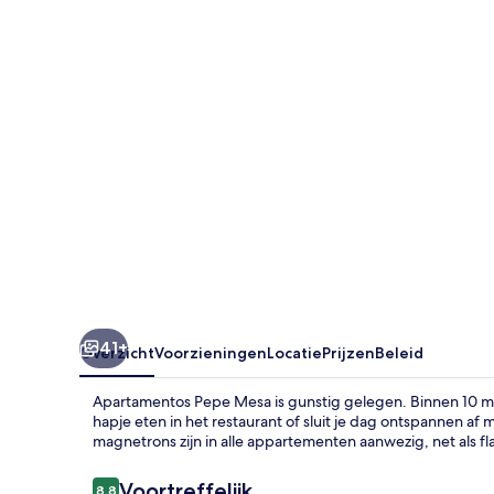
41+
Overzicht
Voorzieningen
Locatie
Prijzen
Beleid
Apartamentos Pepe Mesa is gunstig gelegen. Binnen 10 mi
hapje eten in het restaurant of sluit je dag ontspannen af 
magnetrons zijn in alle appartementen aanwezig, net als 
Beoordelingen
Voortreffelijk
8,8