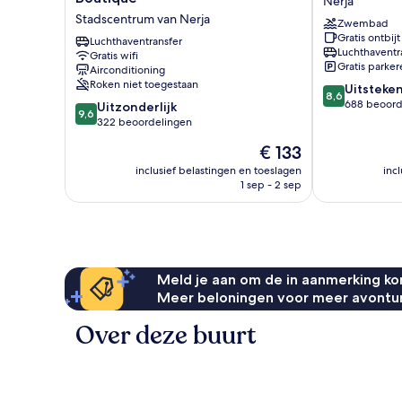
Nerja
de
Arcos
Stadscentrum van Nerja
Zwembad
Nerja
Nerja
Gratis ontbijt
Hostal
Luchthaventransfer
Luchthaventr
Gratis wifi
Boutique
Gratis parker
Airconditioning
Stadscentrum
Roken niet toegestaan
8.6
Uitsteke
van
8,6
van
688 beoord
9.6
Nerja
Uitzonderlijk
9,6
10,
van
322 beoordelingen
Uitstekend,
10,
De
€ 133
688
Uitzonderlijk,
prijs
beoordelinge
322
inclusief belastingen en toeslagen
inc
is
1 sep - 2 sep
beoordelingen
€ 133
Meld je aan om de in aanmerking kom
Meer beloningen voor meer avontu
Over deze buurt