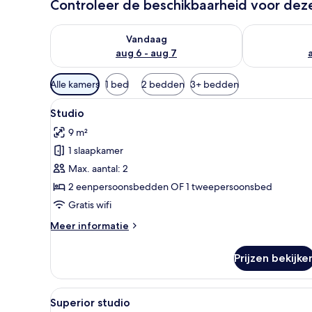
Controleer de beschikbaarheid voor de
De beschikbaarheid controleren voor vanavond aug 
De beschikbaa
Vandaag
aug 6 - aug 7
Beschikbare
Alle kamers
1 bed
2 bedden
3+ bedden
filters
Alle
Een slaapkamer met een houten
voor
10
Studio
foto's
kamers
9 m²
voor
1 slaapkamer
Studio
laden
Max. aantal: 2
2 eenpersoonsbedden OF 1 tweepersoonsbed
Gratis wifi
Meer
Meer informatie
details
over
Prijzen bekijke
Studio
Alle
Een kamer met twee eenperso
6
Superior studio
foto's