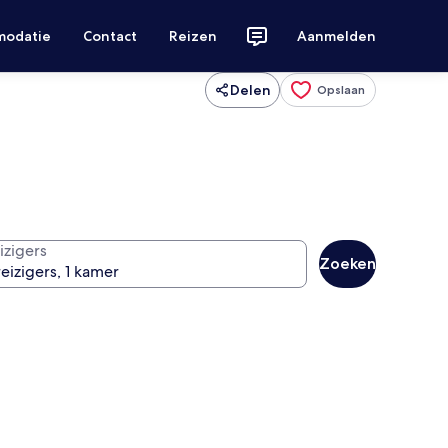
modatie
Contact
Reizen
Aanmelden
Delen
Opslaan
izigers
Zoeken