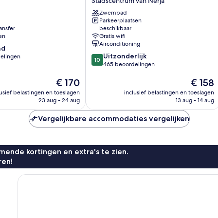
Stadscentrum van Nerja
Hostal
Zwembad
Boutique
Parkeerplaatsen
Stadscentrum
ansfer
beschikbaar
van
en
Gratis wifi
Nerja
Airconditioning
nd
10.0
Uitzonderlijk
elingen
10
van
465 beoordelingen
10,
De
De
€ 170
€ 158
Uitzonderlijk,
prijs
prijs
465
n
lusief belastingen en toeslagen
inclusief belastingen en toeslagen
is
is
beoordelingen
23 aug - 24 aug
13 aug - 14 aug
€ 170
€ 158
Vergelijkbare accommodaties vergelijken
ende kortingen en extra's te zien.
ren!