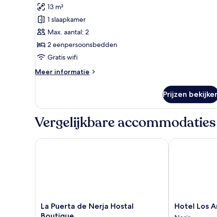
13 m²
voor
1 slaapkamer
Superior
studio
Max. aantal: 2
laden
2 eenpersoonsbedden
Gratis wifi
Meer
Meer informatie
details
over
Prijzen bekijke
Superior
studio
Vergelijkbare accommodaties
La Puerta de Nerja Hostal Boutique
Hotel Los Arc
La
Hotel
La Puerta de Nerja Hostal
Hotel Los A
Puerta
Los
Boutique