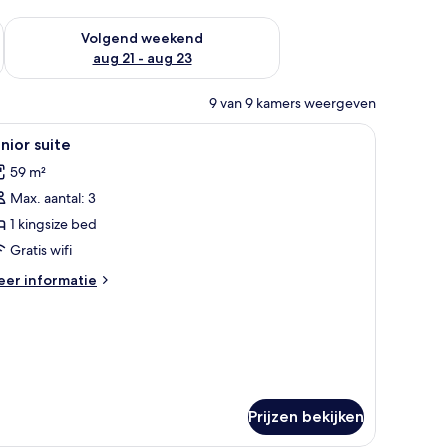
dit weekend aug 14 - aug 16
De beschikbaarheid controleren voor volgend weekend aug 2
Volgend weekend
aug 21 - aug 23
9 van 9 kamers weergeven
en.
 bureau en een stoel. Er is uitzicht op het buitenleven door de ramen.
le
Een moderne woonkamer met een bank, salonta
5
nior suite
oto's
59 m²
oor
Max. aantal: 3
unior
uite
1 kingsize bed
aden
Gratis wifi
eer
er informatie
tails
er
nior
ite
Prijzen bekijken