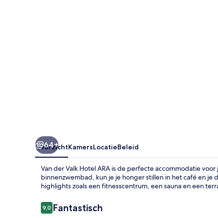
ARA
64+
Overzicht
Kamers
Locatie
Beleid
Van der Valk Hotel ARA is de perfecte accommodatie voor je
binnenzwembad, kun je je honger stillen in het café en je do
highlights zoals een fitnesscentrum, een sauna en een terr
Beoordelingen
Fantastisch
9,0
9,0 op 10 –