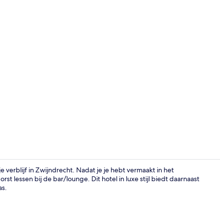
Bar (ter plaa
 verblijf in Zwijndrecht. Nadat je je hebt vermaakt in het
rst lessen bij de bar/lounge. Dit hotel in luxe stijl biedt daarnaast
as.
Een binnenz