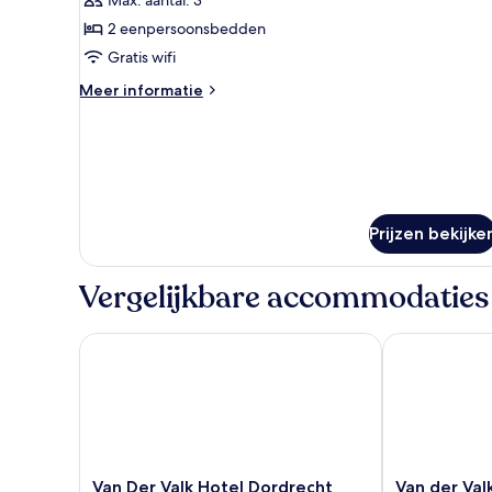
kamer,
toegankelijk
2 eenpersoonsbedden
voor
Gratis wifi
mindervaliden
Meer
Meer informatie
laden
details
over
Standaard
kamer,
toegankelijk
voor
mindervaliden
Prijzen bekijke
Vergelijkbare accommodaties
Van Der Valk Hotel Dordrecht
Van der Valk 
Van
Van
Van Der Valk Hotel Dordrecht
Van der Val