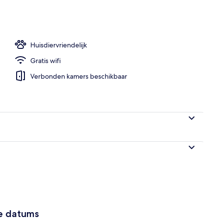
e | Een kluis op de kamer, verduisterende gordijnen, babybedden, gratis wif
Huisdiervriendelijk
Gratis wifi
Verbonden kamers beschikbaar
ze datums