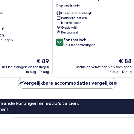
Hotel
Papendrecht
Papendrecht
en
Huisdiervriendelijk
Papendrecht
Parkeerplaatsen
beschikbaar
ing
Gratis wifi
Restaurant
ch
9.0
Fantastisch
elingen
9,0
van
250 beoordelingen
10,
Fantastisch,
De
De
€ 89
€ 88
250
n
prijs
prijs
beoordelingen
lusief belastingen en toeslagen
inclusief belastingen en toeslagen
is
is
16 aug - 17 aug
16 aug - 17 aug
€ 89
€ 88
Vergelijkbare accommodaties vergelijken
ende kortingen en extra's te zien.
ren!