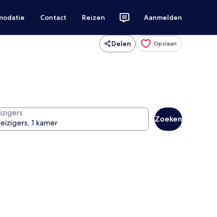
modatie
Contact
Reizen
Aanmelden
Delen
Opslaan
izigers
Zoeken