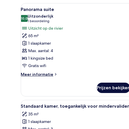
Alle
Een moderne hotelkamer met ee
6
Panorama suite
foto's
Uitzonderlijk
voor
10,0
10,0 van 10
(1
1 beoordeling
Panorama
beoordeling)
Uitzicht op de rivier
suite
65 m²
laden
1 slaapkamer
Max. aantal: 4
1 kingsize bed
Gratis wifi
Meer
Meer informatie
details
over
Prijzen bekijke
Panorama
suite
Alle
Een hotelkamer met een groot b
6
Standaard kamer, toegankelijk voor mindervalide
foto's
35 m²
voor
1 slaapkamer
Standaard
Max. aantal: 3