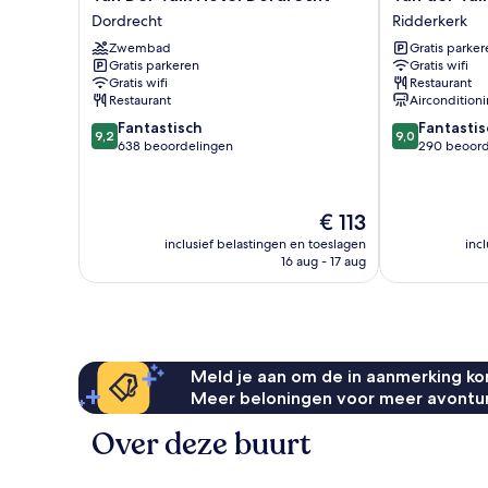
Der
der
Dordrecht
Ridderkerk
Valk
Valk
Zwembad
Gratis parker
Hotel
Hotel
Gratis parkeren
Gratis wifi
Dordrecht
Ridderkerk
Gratis wifi
Restaurant
Dordrecht
Ridderkerk
Restaurant
Aircondition
9.2
9.0
Fantastisch
Fantastis
9,2
9,0
van
van
638 beoordelingen
290 beoord
10,
10,
Fantastisch,
Fantastisch,
638
290
De
€ 113
beoordelingen
beoordelinge
prijs
inclusief belastingen en toeslagen
inc
is
16 aug - 17 aug
€ 113
Meld je aan om de in aanmerking kom
Meer beloningen voor meer avontu
Over deze buurt