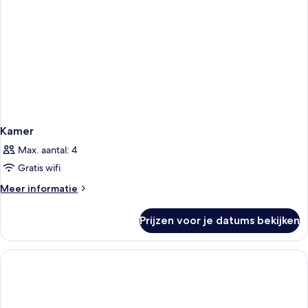
Kamer
Max. aantal: 4
Gratis wifi
Meer
Meer informatie
details
over
Prijzen voor je datums bekijken
Kamer