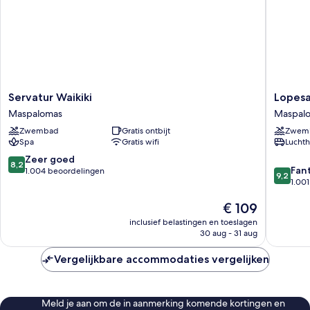
Servatur
Lopesan
Servatur Waikiki
Lopesa
Waikiki
Costa
Maspalomas
Maspal
Maspalomas
Meloner
Zwembad
Gratis ontbijt
Zwem
Resort
Spa
Gratis wifi
Luchth
&
Spa
8.2
Zeer goed
8,2
9.2
Maspal
Fan
van
1.004 beoordelingen
9,2
van
1.00
10,
10,
Zeer
De
€ 109
Fantasti
goed,
prijs
1.001
1.004
inclusief belastingen en toeslagen
is
beoorde
beoordelingen
30 aug - 31 aug
€ 109
Vergelijkbare accommodaties vergelijken
Meld je aan om de in aanmerking komende kortingen en