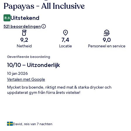
Papayas - All Inclusive
Uitstekend
8,6
521 beoordelingen
9,2
7,4
9,0
Netheid
Locatie
Personeel en service
Beoordelingen
Geverifieerde beoordeling
10/10 – Uitzonderlijk
10 jan 2026
Vertalen met Google
Mycket bra boende, riktigt med mat & starka drycker och
uppdaterat gym från förra årets vistelse!
David, reis van 7 nachten