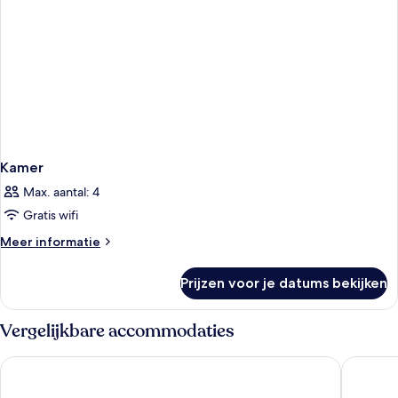
Kamer
Max. aantal: 4
Gratis wifi
Meer
Meer informatie
details
over
Prijzen voor je datums bekijken
Kamer
Vergelijkbare accommodaties
Servatur Waikiki
Lopesan 