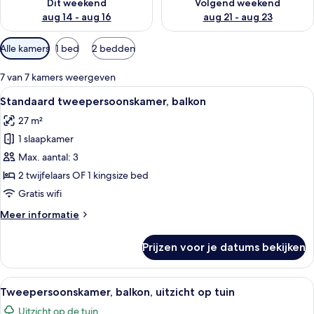
Dit weekend
Volgend weekend
aug 14 - aug 16
aug 21 - aug 23
Beschikbare
Alle kamers
1 bed
2 bedden
filters
voor
7 van 7 kamers weergeven
kamers
Alle
Hotelkamer met een bed, bureau, stoel,
3
Standaard tweepersoonskamer, balkon
foto's
27 m²
voor
1 slaapkamer
Standaard
tweepersoonskamer,
Max. aantal: 3
balkon
2 twijfelaars OF 1 kingsize bed
laden
Gratis wifi
Meer
Meer informatie
details
over
Prijzen voor je datums bekijken
Standaard
tweepersoonskamer,
balkon
Alle
Hotelkamer met een bed, bureau, stoel,
3
Tweepersoonskamer, balkon, uitzicht op tuin
foto's
Uitzicht op de tuin