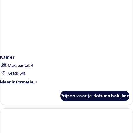
Kamer
Max. aantal: 4
Gratis wifi
Meer
Meer informatie
details
over
Prijzen voor je datums bekijken
Kamer