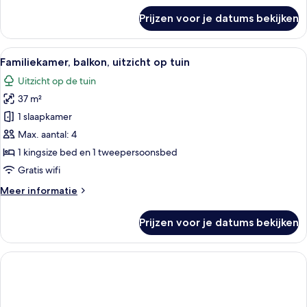
over
Prijzen voor je datums bekijken
Familiekamer,
balkon
Alle
Hotelkamer met een bed, nachtkastje, 
2
Familiekamer, balkon, uitzicht op tuin
foto's
Uitzicht op de tuin
voor
37 m²
Familiekamer,
balkon,
1 slaapkamer
uitzicht
Max. aantal: 4
op
1 kingsize bed en 1 tweepersoonsbed
tuin
Gratis wifi
laden
Meer
Meer informatie
details
over
Prijzen voor je datums bekijken
Familiekamer,
balkon,
uitzicht
op
tuin