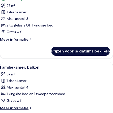
voor
27 m²
Tweepersoonskamer,
balkon,
1 slaapkamer
uitzicht
Max. aantal: 3
op
2 twijfelaars OF 1 kingsize bed
tuin
Gratis wifi
laden
Meer
Meer informatie
details
over
Prijzen voor je datums bekijken
Tweepersoonskamer,
balkon,
uitzicht
Alle
Hotelkamer met een bed, nachtkastje, 
3
op
Familiekamer, balkon
foto's
tuin
37 m²
voor
1 slaapkamer
Familiekamer,
balkon
Max. aantal: 4
laden
1 kingsize bed en 1 tweepersoonsbed
Gratis wifi
Meer
Meer informatie
details