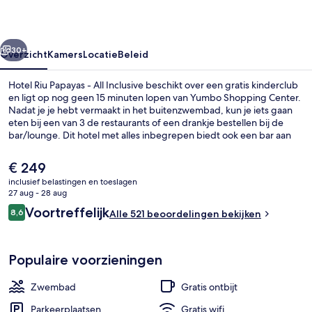
All
Inclusive
rige
Volgende
30+
Overzicht
Kamers
Locatie
Beleid
Hotel Riu Papayas - All Inclusive beschikt over een gratis kinderclub
en ligt op nog geen 15 minuten lopen van Yumbo Shopping Center.
Nadat je je hebt vermaakt in het buitenzwembad, kun je iets gaan
eten bij een van 3 de restaurants of een drankje bestellen bij de
bar/lounge. Dit hotel met alles inbegrepen biedt ook een bar aan
het zwembad, een fitnesscentrum en een kinderzwembad. Andere
reizigers zijn tevreden over de algehele staat van de accommodatie.
De
€ 249
huidige
inclusief belastingen en toeslagen
prijs
27 aug - 28 aug
Sportfaciliteiten
is
Beoordelingen
Voortreffelijk
8,6
Alle 521 beoordelingen bekijken
€ 249
8,6 op 10 –
Populaire voorzieningen
Zwembad
Gratis ontbijt
Parkeerplaatsen
Gratis wifi