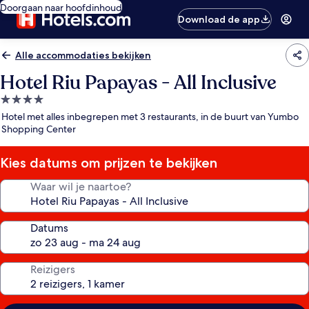
Doorgaan naar hoofdinhoud
Download de app
Alle accommodaties bekijken
Hotel Riu Papayas - All Inclusive
4.0-
sterrenaccommodatie
Hotel met alles inbegrepen met 3 restaurants, in de buurt van Yumbo
Shopping Center
Kies datums om prijzen te bekijken
Waar wil je naartoe?
Datums
Reizigers