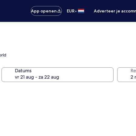
•
App openen
EUR
Adverteer je accom
orld
Datums
Re