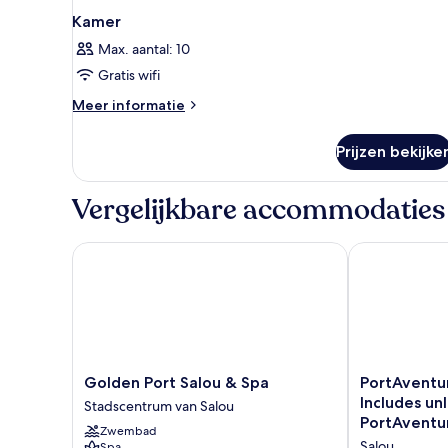
Kamer
Max. aantal: 10
Gratis wifi
Meer
Meer informatie
details
over
Prijzen bekijke
Kamer
Vergelijkbare accommodaties
Golden Port Salou & Spa
PortAventura 
Golden
PortAventura
Golden Port Salou & Spa
PortAventur
Port
Hotel
Includes un
Stadscentrum van Salou
Salou
Caribe
PortAventur
Zwembad
&
-
to Ferrari L
Salou
Spa