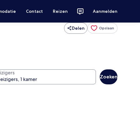
modatie
Contact
Reizen
Aanmelden
Delen
Opslaan
izigers
Zoeken