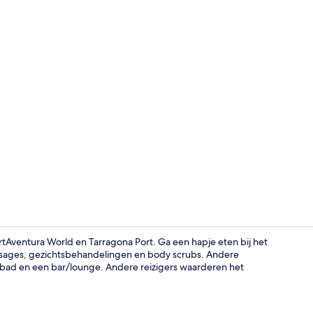
Restaurant
ortAventura World en Tarragona Port. Ga een hapje eten bij het
ssages, gezichtsbehandelingen en body scrubs. Andere
d en een bar/lounge. Andere reizigers waarderen het
Waterpark