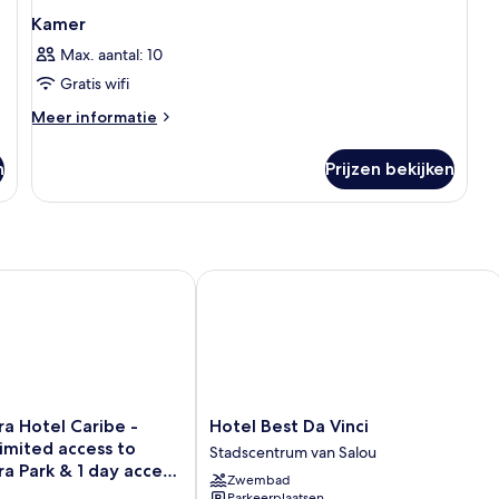
Kamer
Max. aantal: 10
Gratis wifi
Meer
Meer informatie
details
over
n
Prijzen bekijken
Kamer
Hotel Caribe - Includes unlimited access to PortAventura Park 
Hotel Best Da Vinci
Hotel
a Hotel Caribe -
Hotel Best Da Vinci
Best
limited access to
Stadscentrum van Salou
Da
a Park & 1 day access
Zwembad
Vinci
and
Parkeerplaatsen