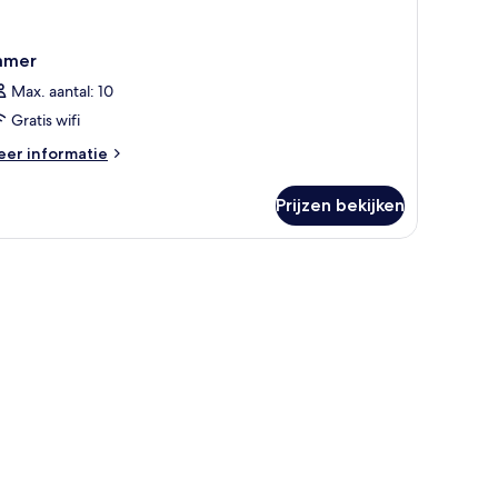
amer
Max. aantal: 10
Gratis wifi
eer
er informatie
tails
er
Prijzen bekijken
amer