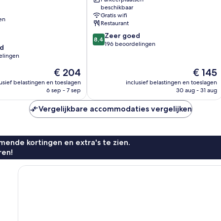
Stadscentrum
beschikbaar
van
Gratis wifi
en
Salou
Restaurant
8.4
Zeer goed
8,4
van
196 beoordelingen
d
10,
elingen
Zeer
De
goed,
De
€ 204
€ 145
prijs
196
prijs
lusief belastingen en toeslagen
inclusief belastingen en toeslagen
is
beoordelingen
is
6 sep - 7 sep
30 aug - 31 aug
€ 204
€ 145
n
Vergelijkbare accommodaties vergelijken
ende kortingen en extra's te zien.
ren!