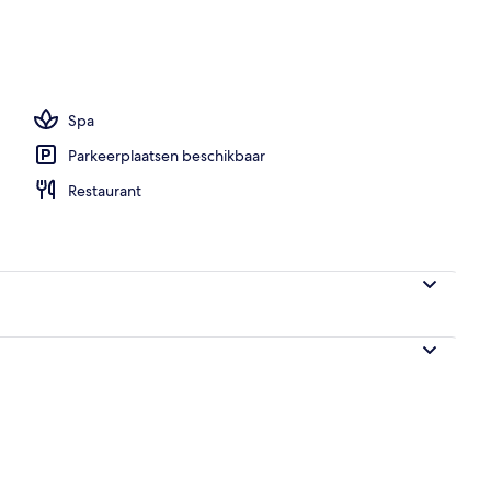
embad, een buitenzwembad, ligstoelen bij het zwembad
Spa
Parkeerplaatsen beschikbaar
Restaurant