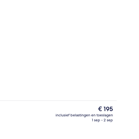
Restaurant
De
€ 195
huidige
inclusief belastingen en toeslagen
prijs
1 sep - 2 sep
Receptie
is
€ 195