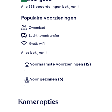
8,2 op 10 –
Alle 338 beoordelingen bekijken
Een binnenzw
Populaire voorzieningen
Zwembad
Luchthaventransfer
Gratis wifi
Alles bekijken
Voornaamste voorzieningen
(12)
Voor gezinnen
(6)
Kameropties