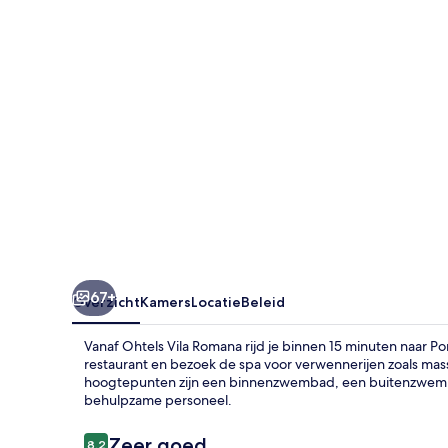
67+
Overzicht
Kamers
Locatie
Beleid
Vanaf Ohtels Vila Romana rijd je binnen 15 minuten naar P
restaurant en bezoek de spa voor verwennerijen zoals ma
hoogtepunten zijn een binnenzwembad, een buitenzwemba
behulpzame personeel.
Beoordelingen
Zeer goed
8,2