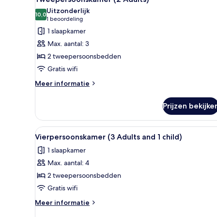
foto's
Uitzonderlijk
voor
10,0
10,0 van 10
(1
1 beoordeling
Tweepersoonskamer
beoordeling)
1 slaapkamer
(2
Max. aantal: 3
Adults)
2 tweepersoonsbedden
laden
Gratis wifi
Meer
Meer informatie
details
over
Prijzen bekijke
Tweepersoonskamer
(2
Adults)
Alle
Een hotelkamer met twee bedde
8
Vierpersoonskamer (3 Adults and 1 child)
foto's
1 slaapkamer
voor
Max. aantal: 4
Vierpersoonskamer
(3
2 tweepersoonsbedden
Adults
Gratis wifi
and
Meer
Meer informatie
1
details