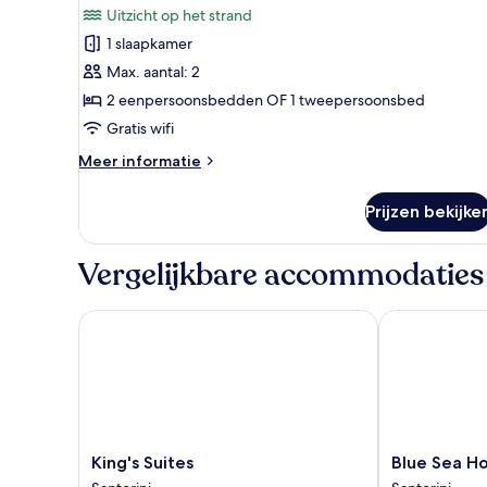
voor
Uitzicht op het strand
eenpersoonsbedden,
Traditionele
balkon,
1 slaapkamer
kamer,
uitzicht
Max. aantal: 2
1
op
binnenplaats
twee-
2 eenpersoonsbedden OF 1 tweepersoonsbed
of
Gratis wifi
2
Meer
Meer informatie
eenpersoonsbedden,
details
balkon,
over
Prijzen bekijke
Traditionele
uitzicht
kamer,
op
1
Vergelijkbare accommodaties
strand
twee-
of
laden
2
King's Suites
Blue Sea Hote
eenpersoonsbedden,
balkon,
uitzicht
op
strand
King's
Blue
King's Suites
Blue Sea Ho
Suites
Sea