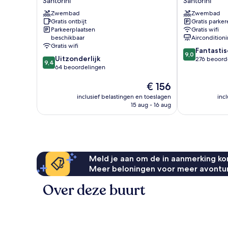
Santorini
Santorini
Santorini
Hotel
Zwembad
Zwembad
Santorini
Gratis ontbijt
Gratis parker
Parkeerplaatsen
Gratis wifi
beschikbaar
Aircondition
Gratis wifi
9.0
Fantastis
9,0
9.4
Uitzonderlijk
van
276 beoord
9,4
van
64 beoordelingen
10,
10,
Fantastisch,
De
€ 156
Uitzonderlijk,
276
prijs
64
beoordelinge
inclusief belastingen en toeslagen
inc
is
beoordelingen
15 aug - 16 aug
€ 156
Meld je aan om de in aanmerking kom
Meer beloningen voor meer avontu
Over deze buurt