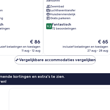
Santorini
Santorini
Zwembad
en
Luchthaventransfer
Huisdiervriendelijk
ing
Gratis parkeren
9.2
ch
Fantastisch
9,2
van
elingen
72 beoordelingen
10,
Fantastisch,
De
De
€ 86
€ 65
72
prijs
prijs
n
beoordelingen
lusief belastingen en toeslagen
inclusief belastingen en toeslagen
is
is
11 aug - 12 aug
27 aug - 28 aug
€ 86
€ 65
Vergelijkbare accommodaties vergelijken
ende kortingen en extra's te zien.
ren!