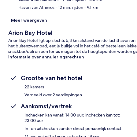
Haven van Athinios
- 12 min. rijden
- 9.1 km
Meer weergeven
Arion Bay Hotel
Arion Bay Hotel ligt op slechts 6,3 km afstand van de luchthaven en b
het buitenzwembad, eet je buikje vol in het café of bestel een lekk
snackbar/deli en een terras mogen tot de hoogtepunten worden g
Informatie over annuleringsrechten
Grootte van het hotel
22 kamers
Verdeeld over 2 verdiepingen
Aankomst/vertrek
Inchecken kan vanaf: 14.00 uur; inchecken kan tot:
23.00 uur
In- en uitchecken zonder direct persoonlijk contact
Minimumleeftijd voor inchecken: 18 jaar