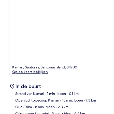
Kamari, Santorini, Santorini Island, 84700
Op de kaart bekijken
In de buurt
Strand van Kamari
- 1 min. lopen
- 0.1 km
Openluchtbioscoop Kamari
- 15 min. lopen
- 1.3 km
Kaa
Oud-Thira
- 8 min. rijden
- 2.3 km
Caldera van Santorini
- 9 min. rijden
- 6.5 km