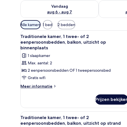
De beschikbaarheid controleren voor vanavond aug 
De beschikbaa
Vandaag
aug 6 - aug 7
Beschikbare
Alle kamers
1 bed
2 bedden
filters
Alle
Traditionele kamer, 1 twee- of
voor
5
Traditionele kamer, 1 twee- of 2
foto's
kamers
eenpersoonsbedden, balkon, uitzicht op
voor
binnenplaats
Traditionele
1 slaapkamer
kamer,
Max. aantal: 2
1
2 eenpersoonsbedden OF 1 tweepersoonsbed
twee-
Gratis wifi
of
2
Meer
Meer informatie
details
eenpersoonsbedden,
over
balkon,
Prijzen bekijke
Traditionele
uitzicht
kamer,
op
1
Alle
Traditionele kamer, 1 twee- of
6
twee-
binnenplaats
Traditionele kamer, 1 twee- of 2
foto's
of
eenpersoonsbedden, balkon, uitzicht op strand
laden
2