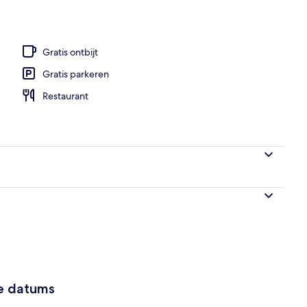
d, zwart zand, ligstoelen aan het strand, parasols
Gratis ontbijt
Gratis parkeren
Restaurant
ze datums