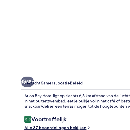
58+
Overzicht
Kamers
Locatie
Beleid
Arion Bay Hotel ligt op slechts 6,3 km afstand van de lucht
in het buitenzwembad, eet je buikje vol in het café of bes
snackbar/deli en een terras mogen tot de hoogtepunten
Beoordelingen
Voortreffelijk
8,8
8,8 op 10 –
Alle 37 beoordelingen bekijken