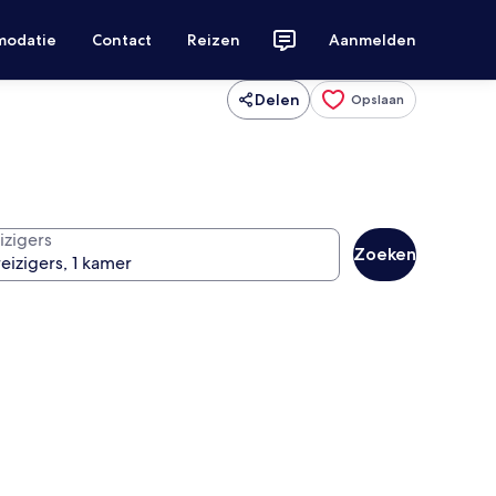
modatie
Contact
Reizen
Aanmelden
Delen
Opslaan
izigers
Zoeken