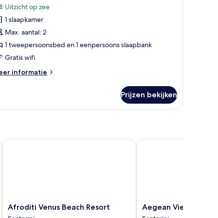
oor
Uitzicht op zee
uperior
1 slaapkamer
weepersoonskamer,
Max. aantal: 2
weepersoonsbed
1 tweepersoonsbed en 1 eenpersoons slaapbank
et
Gratis wifi
laapbank,
eer
er informatie
rras,
tails
tzicht
er
Prijzen bekijken
perior
p
eepersoonskamer,
ee
aden
eepersoonsbed
et
aapbank,
Afroditi Venus Beach Resort
Aegean View Hotel
rras,
tzicht
p
ee
Afroditi
Aegean
Afroditi Venus Beach Resort
Aegean View Hotel
Venus
View