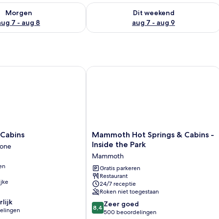
6 - aug 7
rheid controleren voor morgen aug 7 - aug 8
De beschikbaarheid controleren voor
Morgen
Dit weekend
aug 7 - aug 8
aug 7 - aug 9
bins
Mammoth Hot Springs & Cabins - Insi
Mammoth
 Cabins
Mammoth Hot Springs & Cabins -
Hot
Inside the Park
tone
Springs
Mammoth
&
en
Cabins
Gratis parkeren
Restaurant
-
ijke
24/7 receptie
Inside
Roken niet toegestaan
the
lijk
8.4
Park
Zeer goed
8,4
elingen
van
Mammoth
500 beoordelingen