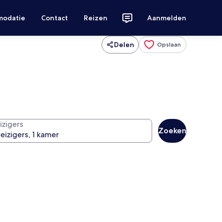
modatie
Contact
Reizen
Aanmelden
Delen
Opslaan
izigers
Zoeken