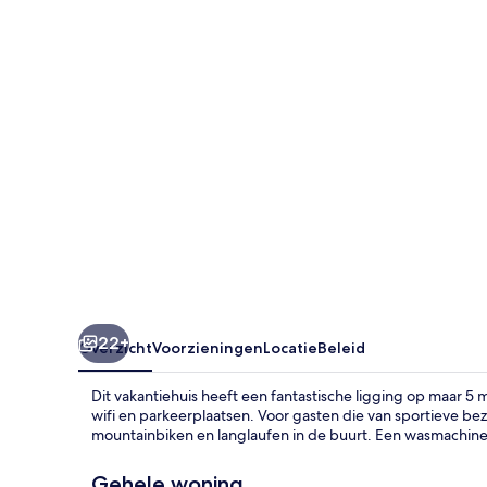
22+
Overzicht
Voorzieningen
Locatie
Beleid
Dit vakantiehuis heeft een fantastische ligging op maar 5
wifi en parkeerplaatsen. Voor gasten die van sportieve bez
mountainbiken en langlaufen in de buurt. Een wasmachine
Gehele woning