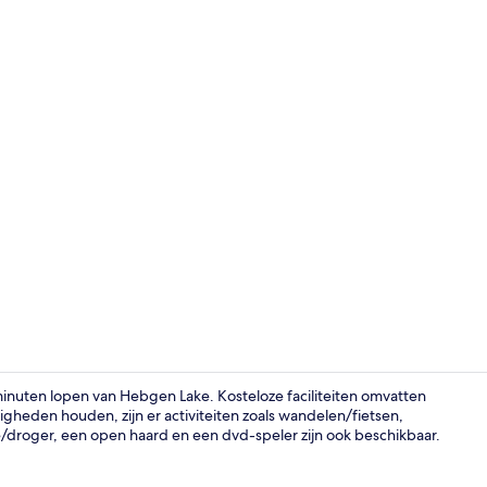
Exterieur
 minuten lopen van Hebgen Lake. Kosteloze faciliteiten omvatten
igheden houden, zijn er activiteiten zoals wandelen/fietsen,
/droger, een open haard en een dvd-speler zijn ook beschikbaar.
Deluxe huisj