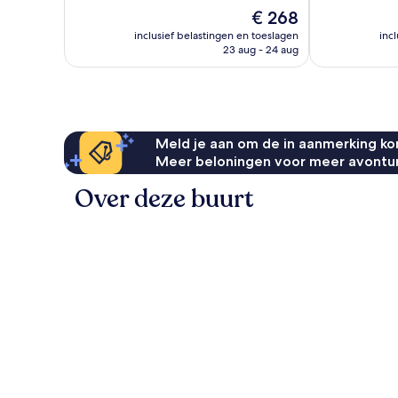
10,
10,
De
€ 268
Fantastisch,
Uitzonderlijk,
prijs
1.013
837
inclusief belastingen en toeslagen
inc
is
beoordelingen
beoordelinge
23 aug - 24 aug
€ 268
Meld je aan om de in aanmerking kom
Meer beloningen voor meer avontu
Over deze buurt