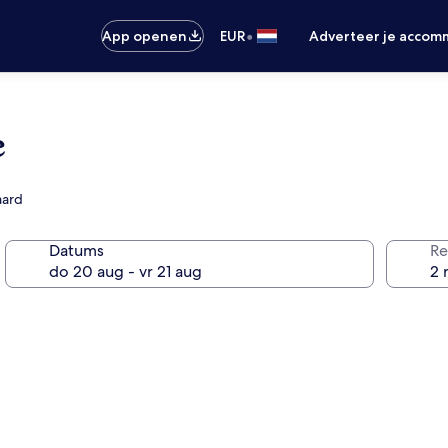
•
App openen
EUR
Adverteer je accom
e
aard
Datums
Re