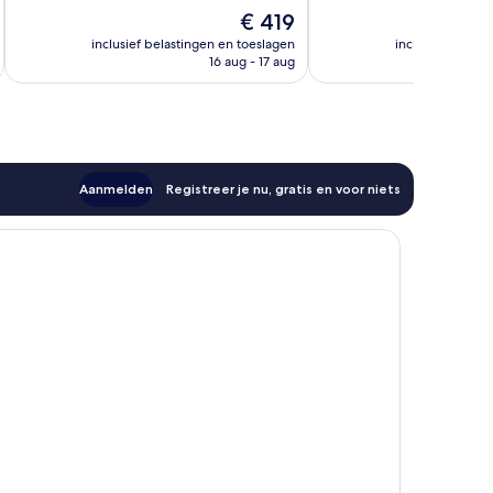
Goed,
83
De
€ 419
874
beoordelingen
prijs
beoordelingen
inclusief belastingen en toeslagen
inclusief belast
is
16 aug - 17 aug
€ 419
Aanmelden
Registreer je nu, gratis en voor niets