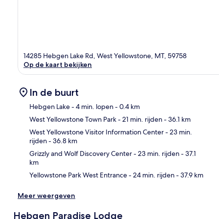
14285 Hebgen Lake Rd, West Yellowstone, MT, 59758
Op de kaart bekijken
In de buurt
Hebgen Lake
- 4 min. lopen
- 0.4 km
West Yellowstone Town Park
- 21 min. rijden
- 36.1 km
Kaa
West Yellowstone Visitor Information Center
- 23 min.
rijden
- 36.8 km
Grizzly and Wolf Discovery Center
- 23 min. rijden
- 37.1
km
Yellowstone Park West Entrance
- 24 min. rijden
- 37.9 km
Meer weergeven
Hebgen Paradise Lodge