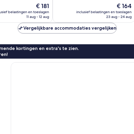
10,
De
De
€ 181
€ 164
Zeer
prijs
prijs
goed,
lusief belastingen en toeslagen
inclusief belastingen en toeslagen
is
is
n
11 aug - 12 aug
23 aug - 24 aug
500
€ 181
€ 164
beoordelingen
Vergelijkbare accommodaties vergelijken
ende kortingen en extra's te zien.
ren!