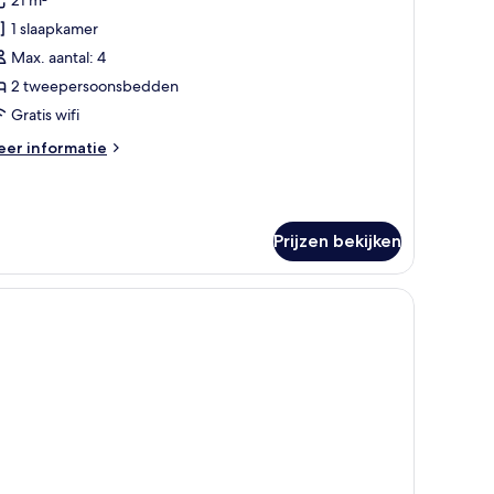
remium
amer
1 slaapkamer
aden
Max. aantal: 4
2 tweepersoonsbedden
Gratis wifi
eer
er informatie
tails
er
remium
mer
Prijzen bekijken