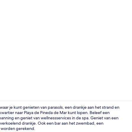
Video van m
, waar je kunt genieten van parasols, een drankje aan het strand en
 kwartier naar Playa de Pineda de Mar kunt lopen. Beleef een
anning en geniet van wellnessservices in de spa. Geniet van een
Bar (ter plaa
en verkoelend drankje. Ook een bar aan het zwembad, een
n worden gerekend.