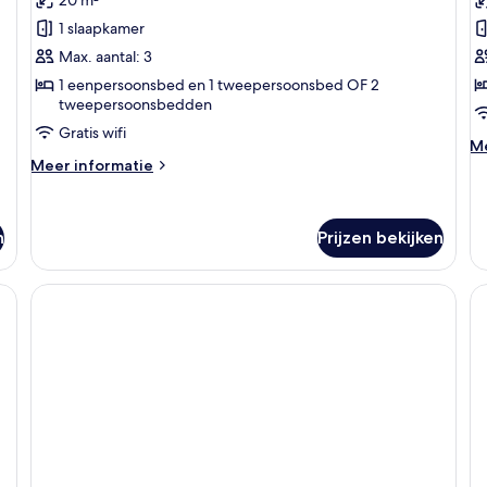
Premium
P
kamer
k
1 slaapkamer
laden
l
Max. aantal: 3
1 eenpersoonsbed en 1 tweepersoonsbed OF 2
tweepersoonsbedden
Gratis wifi
M
Me
Meer
de
Meer informatie
details
ov
over
P
Premium
ka
n
Prijzen bekijken
kamer