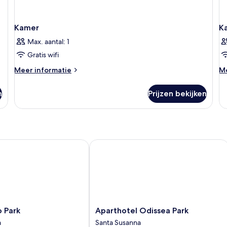
Kamer
K
Max. aantal: 1
Gratis wifi
Meer
M
Meer informatie
Me
details
de
over
ov
n
Prijzen bekijken
Kamer
K
Park
Aparthotel Odissea Park
Aparthotel
o Park
Aparthotel Odissea Park
Odissea
a
Santa Susanna