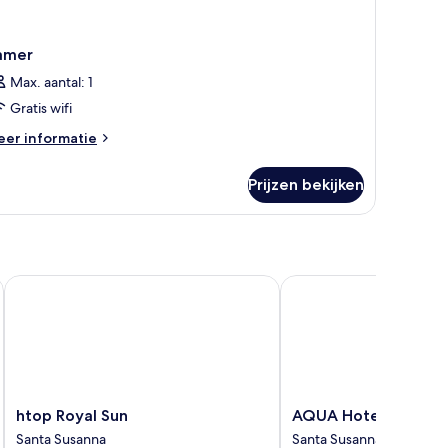
amer
Max. aantal: 1
Gratis wifi
eer
er informatie
tails
er
Prijzen bekijken
amer
htop Royal Sun
AQUA Hotel Onabrava 
htop
AQUA
htop Royal Sun
AQUA Hotel Onabra
Royal
Hotel
Santa Susanna
Santa Susanna