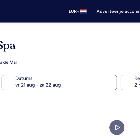
•
EUR
Adverteer je accom
Spa
da de Mar
Datums
Re