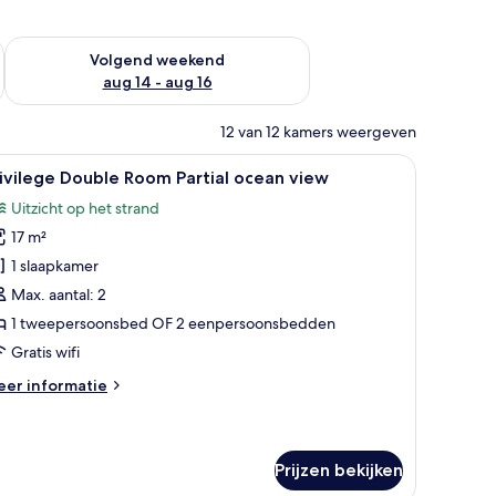
 dit weekend aug 7 - aug 9
De beschikbaarheid controleren voor volgend weekend aug 14
Volgend weekend
aug 14 - aug 16
12 van 12 kamers weergeven
tje, lamp en een raam met gordijnen.
le
Een balkon met twee stoelen en een tafel, u
4
ivilege Double Room Partial ocean view
oto's
Uitzicht op het strand
oor
17 m²
rivilege
ouble
1 slaapkamer
oom
Max. aantal: 2
rtial
1 tweepersoonsbed OF 2 eenpersoonsbedden
cean
Gratis wifi
iew
eer
er informatie
aden
tails
er
ivilege
uble
Prijzen bekijken
oom