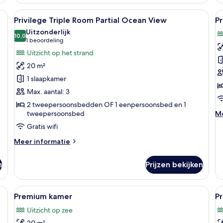
Pa
oc
en, een bureau, een spiegel en wandlampen.
Alle
Een hotelkamer met twee bedden, een b
Al
3
Privilege Triple Room Partial Ocean View
Pr
vi
foto's
f
Uitzonderlijk
voor
10,0
v
10,0 van 10
(1
1 beoordeling
Privilege
P
beoordeling)
Uitzicht op het strand
Triple
Q
20 m²
Room
r
1 slaapkamer
Partial
Pa
Max. aantal: 3
Ocean
o
2 tweepersoonsbedden OF 1 eenpersoonsbed en 1
View
v
M
tweepersoonsbed
Me
laden
l
de
Gratis wifi
ov
Pr
Meer
Meer informatie
Qu
details
r
over
n
Prijzen bekijken
Pa
Privilege
oc
Triple
vi
Room
n bed en uitzicht op de oceaan.
Alle
Een zwembadgedeelte met ligbedden, 
Al
5
Partial
Premium kamer
P
foto's
f
Ocean
Uitzicht op zee
View
voor
v
20 m²