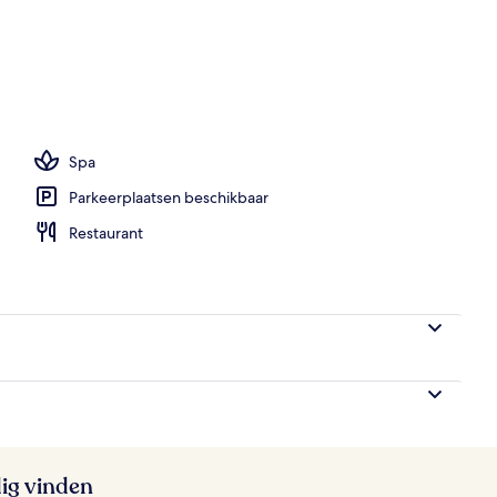
wembad, parasols voor strand/zwembad
Spa
Parkeerplaatsen beschikbaar
Restaurant
ig vinden