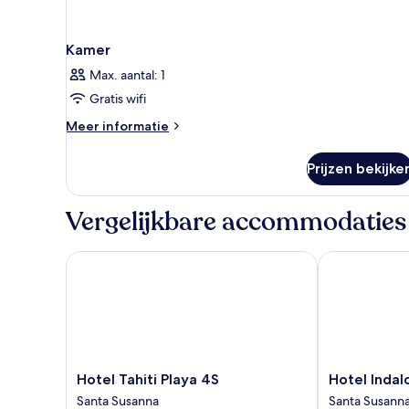
Kamer
Max. aantal: 1
Gratis wifi
Meer
Meer informatie
details
over
Prijzen bekijke
Kamer
Vergelijkbare accommodaties
Hotel Tahiti Playa 4S
Hotel Indalo 
Hotel
Hotel
Hotel Tahiti Playa 4S
Hotel Indal
Tahiti
Indalo
Santa Susanna
Santa Susann