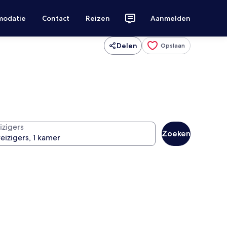
modatie
Contact
Reizen
Aanmelden
Delen
Opslaan
izigers
Zoeken