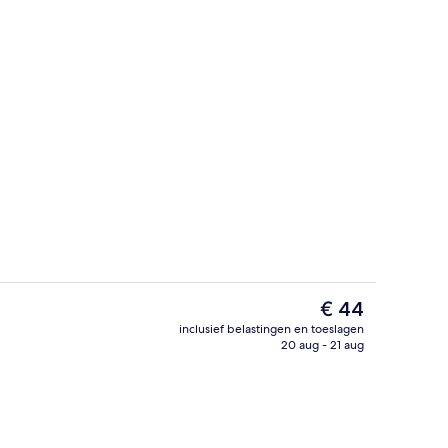
Voorkant van accommodatie
De
€ 44
huidige
inclusief belastingen en toeslagen
prijs
20 aug - 21 aug
; ze serveren er ontbijt, lunch en diner
Ingang binnen
is
€ 44