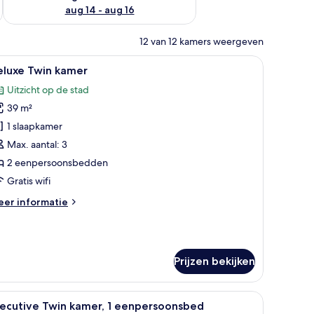
aug 14 - aug 16
12 van 12 kamers weergeven
et gordijnen.
le
Een hotelkamer met twee bedden, een bank, ee
6
eluxe Twin kamer
oto's
Uitzicht op de stad
oor
39 m²
eluxe
win
1 slaapkamer
amer
Max. aantal: 3
aden
2 eenpersoonsbedden
Gratis wifi
eer
er informatie
tails
er
luxe
in
Prijzen bekijken
mer
 bed, een kledingkast en een televisie.
le
Een hotelkamer met twee bedden, een bank, ee
5
xecutive Twin kamer, 1 eenpersoonsbed