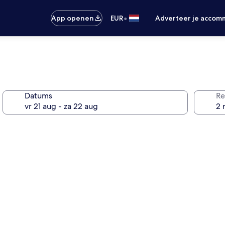
•
App openen
EUR
Adverteer je accom
Datums
Re