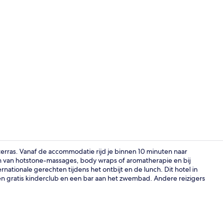
Dakterras
terras. Vanaf de accommodatie rijd je binnen 10 minuten naar
n van hotstone-massages, body wraps of aromatherapie en bij
rnationale gerechten tijdens het ontbijt en de lunch. Dit hotel in
2 restaurants
een gratis kinderclub en een bar aan het zwembad. Andere reizigers