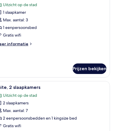
oto's
Uitzicht op de stad
oor
1 slaapkamer
xecutive
win
Max. aantal: 3
amer,
1 eenpersoonsbed
Gratis wifi
enpersoonsbed
eer
er informatie
aden
tails
er
ecutive
in
Prijzen bekijken
mer,
npersoonsbed
uis op de kamer, een bureau
le
Een hotelkamer met een groot bed, een bureau
10
ite, 2 slaapkamers
oto's
Uitzicht op de stad
oor
2 slaapkamers
ite,
Max. aantal: 7
laapkamers
2 eenpersoonsbedden en 1 kingsize bed
aden
Gratis wifi