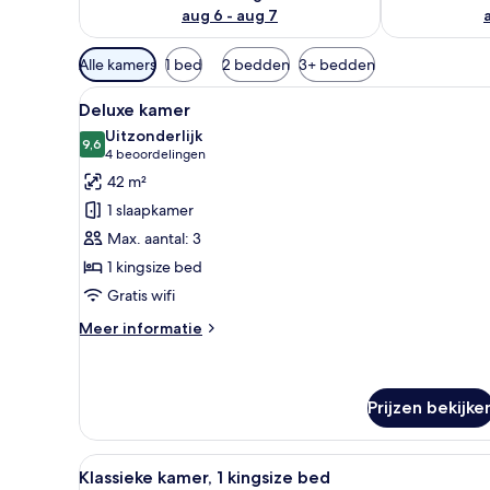
aug 6 - aug 7
Beschikbare
Alle kamers
1 bed
2 bedden
3+ bedden
filters
Alle
Een hotelkamer met een groot 
voor
4
Deluxe kamer
foto's
kamers
Uitzonderlijk
voor
9,6
9,6 van 10
(4
4 beoordelingen
Deluxe
beoordelingen)
42 m²
kamer
1 slaapkamer
laden
Max. aantal: 3
1 kingsize bed
Gratis wifi
Meer
Meer informatie
details
over
Deluxe
kamer
Prijzen bekijke
Alle
Een hotelkamer met een groot 
4
Klassieke kamer, 1 kingsize bed