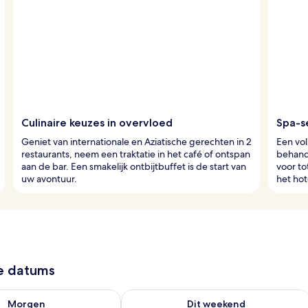
Culinaire keuzes in overvloed
Spa-s
Geniet van internationale en Aziatische gerechten in 2
Een vol
restaurants, neem een traktatie in het café of ontspan
behand
aan de bar. Een smakelijk ontbijtbuffet is de start van
voor to
uw avontuur.
het hot
ze datums
6 - aug 7
rheid controleren voor morgen aug 7 - aug 8
De beschikbaarheid controleren voor
Morgen
Dit weekend