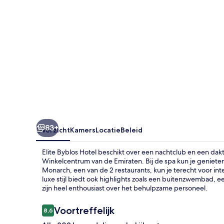
83+
Overzicht
Kamers
Locatie
Beleid
Elite Byblos Hotel beschikt over een nachtclub en een dak
Winkelcentrum van de Emiraten. Bij de spa kun je geniete
Monarch, een van de 2 restaurants, kun je terecht voor inte
luxe stijl biedt ook highlights zoals een buitenzwembad, 
zijn heel enthousiast over het behulpzame personeel.
Beoordelingen
Voortreffelijk
8,6
8,6 op 10 –