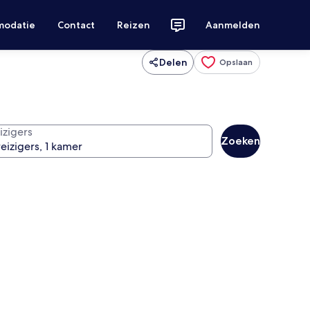
modatie
Contact
Reizen
Aanmelden
Delen
Opslaan
izigers
Zoeken