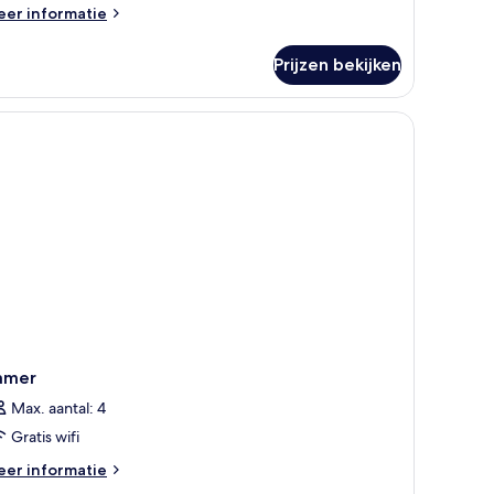
eer
er informatie
tails
er
Prijzen bekijken
ite,
aapkamers
amer
Max. aantal: 4
Gratis wifi
eer
er informatie
tails