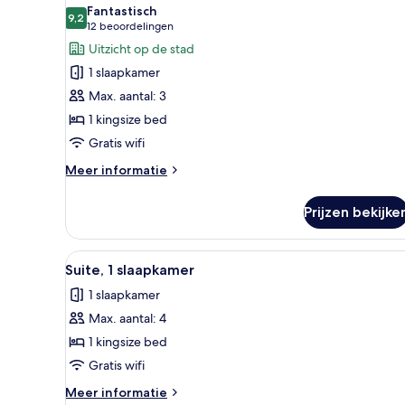
foto's
Fantastisch
voor
9,2
9,2 van 10
(12
12 beoordelingen
Klassieke
beoordelingen)
Uitzicht op de stad
kamer,
1 slaapkamer
1
Max. aantal: 3
kingsize
1 kingsize bed
bed
Gratis wifi
laden
Meer
Meer informatie
details
over
Prijzen bekijke
Klassieke
kamer,
1
Alle
Een hotelkamer met een groot b
7
kingsize
Suite, 1 slaapkamer
foto's
bed
1 slaapkamer
voor
Max. aantal: 4
Suite,
1
1 kingsize bed
slaapkamer
Gratis wifi
laden
Meer
Meer informatie