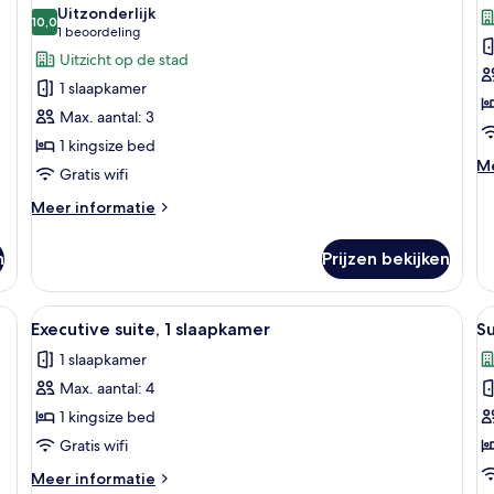
foto's
f
Uitzonderlijk
voor
10,0
v
10,0 van 10
(1
1 beoordeling
Executive
E
beoordeling)
Uitzicht op de stad
kamer,
T
1 slaapkamer
1
k
Max. aantal: 3
kingsize
1
1 kingsize bed
bed
e
M
Me
Gratis wifi
laden
l
de
ov
Meer
Meer informatie
Ex
details
Tw
over
n
Prijzen bekijken
ka
Executive
1
kamer,
ee
1
ed, twee nachtkastjes met lampen, een stoel en een schilderij aan de muur.
Alle
Luxe beddengoed, een minibar, een kl
Al
9
kingsize
Executive suite, 1 slaapkamer
Su
foto's
f
bed
1 slaapkamer
voor
v
Max. aantal: 4
Executive
Su
suite,
2
1 kingsize bed
1
s
Gratis wifi
slaapkamer
l
Meer
Meer informatie