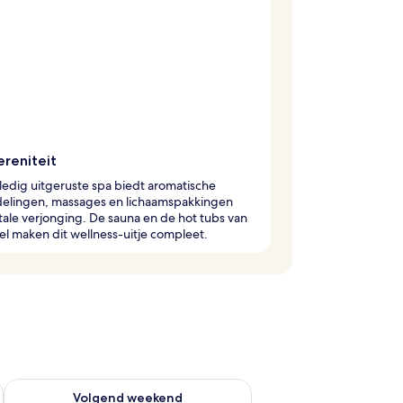
ereniteit
ledig uitgeruste spa biedt aromatische
elingen, massages en lichaamspakkingen
tale verjonging. De sauna en de hot tubs van
el maken dit wellness-uitje compleet.
 dit weekend aug 7 - aug 9
De beschikbaarheid controleren voor volgend weekend aug 14
Volgend weekend