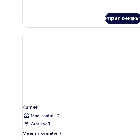
details
over
Suite,
1
Prijzen bekijke
slaapkamer
Kamer
Max. aantal: 10
Gratis wifi
Meer
Meer informatie
details