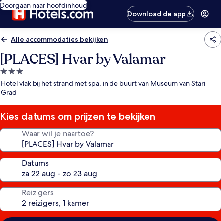
Doorgaan naar hoofdinhoud
Download de app
Alle accommodaties bekijken
[PLACES] Hvar by Valamar
3.0-
sterrenaccommodatie
Hotel vlak bij het strand met spa, in de buurt van Museum van Stari
Grad
Kies datums om prijzen te bekijken
Waar wil je naartoe?
Datums
Reizigers