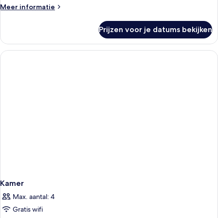
Meer
Meer informatie
laden
details
over
Prijzen voor je datums bekijken
[PLACESROOM]
for
4
with
lounge
terrace
Kamer
Max. aantal: 4
Gratis wifi