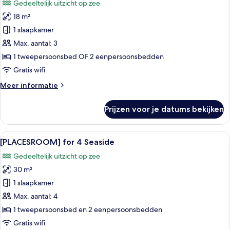
Gedeeltelijk uitzicht op zee
Seaside
voor
18 m²
[PLACESROOM]
size
1 slaapkamer
M
Max. aantal: 3
for
1 tweepersoonsbed OF 2 eenpersoonsbedden
2
Gratis wifi
Seaside
Meer
Meer informatie
laden
details
over
Prijzen voor je datums bekijken
[PLACESROOM]
size
M
Alle
Een balkon met uitzicht op een zwemba
5
for
[PLACESROOM] for 4 Seaside
foto's
2
Gedeeltelijk uitzicht op zee
Seaside
voor
30 m²
[PLACESROOM]
for
1 slaapkamer
4
Max. aantal: 4
Seaside
1 tweepersoonsbed en 2 eenpersoonsbedden
laden
Gratis wifi