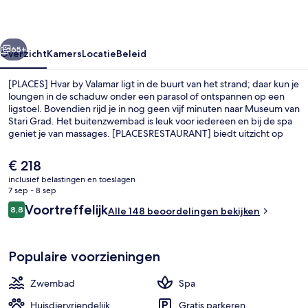
rige
Volgende
65+
Overzicht
Kamers
Locatie
Beleid
[PLACES] Hvar by Valamar ligt in de buurt van het strand; daar kun je
loungen in de schaduw onder een parasol of ontspannen op een
ligstoel. Bovendien rijd je in nog geen vijf minuten naar Museum van
Stari Grad. Het buitenzwembad is leuk voor iedereen en bij de spa
geniet je van massages. [PLACESRESTAURANT] biedt uitzicht op
zee en serveert Mediterrane gerechten voor ontbijt, lunch en diner.
Overige voorzieningen omvatten een bar aan het zwembad, een
De
€ 218
seizoensgebonden buitenzwembad en een terras.
huidige
inclusief belastingen en toeslagen
prijs
7 sep - 8 sep
Voorkant van accommodatie
is
Beoordelingen
Voortreffelijk
8,8
Alle 148 beoordelingen bekijken
€ 218
8,8 op 10 –
Populaire voorzieningen
Zwembad
Spa
Huisdiervriendelijk
Gratis parkeren