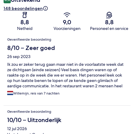
148 beoordelingen
8,8
9,0
8,8
Netheid
Voorzieningen
Personeel en service
Beoordelingen
Geverifieerde beoordeling
8/10 – Zeer goed
26 sep 2023
Ik zou er zeker terug gaan maar niet in de voorlaatste week dat
ze dichtgaan (einde seizoen) Veel basis dingen waren op of
raakte op in de week die we er waren. Het personeel leek ook
op hun laatste benen te lopen of ze kende geen glimlach of
aardige communicatie. In het restaurant waren 2 mensen heel
aardig, maar toonde ook moe. 1 barman was top, de andere
Willemijn, reis van 7 nachten
waren ook moe of waren gewoon niet echt mensen met een
smile. Verder fijn hotel en zwembad. Bedjes aan zee moest je
betalen. Eten prima, veel te zout, maar dat is overal. Bestellen
Geverifieerde beoordeling
zonder extra zout was redelijk te doen. Kamer (Msize) prima.
10/10 – Uitzonderlijk
12 jul 2026