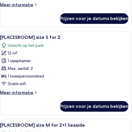
Meer
Meer informatie
details
over
Prijzen voor je datums bekijken
[PLACESROOM]
for
4
Alle
Hotelkamer met een groot bed, een fla
5
Seaside
[PLACESROOM] size S for 2
foto's
Uitzicht op het park
voor
12 m²
[PLACESROOM]
size
1 slaapkamer
S
Max. aantal: 2
for
1 tweepersoonsbed
2
Gratis wifi
laden
Meer
Meer informatie
details
over
Prijzen voor je datums bekijken
[PLACESROOM]
size
S
Alle
Een balkon met rieten meubilair, een
10
for
[PLACESROOM] size M for 2+1 Seaside
foto's
2