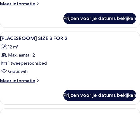
Meer
Meer informatie
details
over
Prijzen voor je datums bekijken
Kamer
Alle
Een bureau, verduisterende gordijnen
5
[PLACESROOM] SIZE S FOR 2
foto's
12 m²
voor
Max. aantal: 2
[PLACESROOM]
SIZE
1 tweepersoonsbed
S
Gratis wifi
FOR
Meer
Meer informatie
2
details
laden
over
Prijzen voor je datums bekijken
[PLACESROOM]
SIZE
S
FOR
2