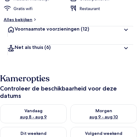
Gratis wifi
Restaurant
Alles bekijken
Voornaamste voorzieningen
(12)
Net als thuis
(6)
Kameropties
Controleer de beschikbaarheid voor deze
datums
De beschikbaarheid controleren voor vanavond aug 8 - aug 9
De beschikbaarheid controler
Vandaag
Morgen
aug 8 - aug 9
aug 9 - aug 10
De beschikbaarheid controleren voor dit weekend aug 14 - au
De beschikbaarheid controler
Dit weekend
Volgend weekend