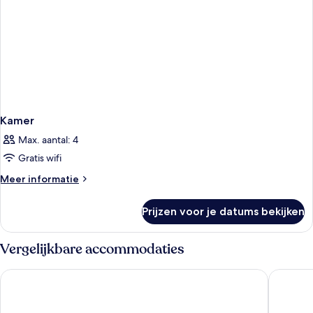
Kamer
Max. aantal: 4
Gratis wifi
Meer
Meer informatie
details
over
Prijzen voor je datums bekijken
Kamer
Vergelijkbare accommodaties
Valamar Amicor Resort
Amfora H