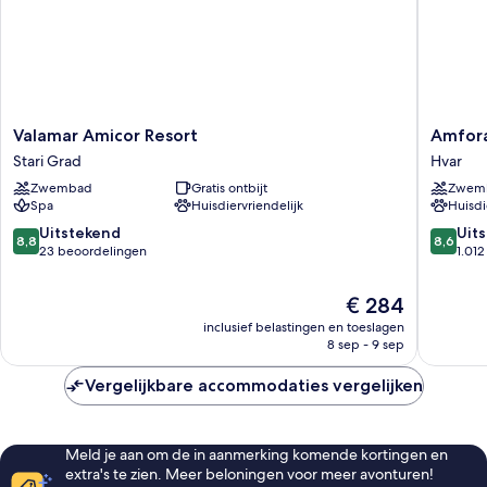
Valamar
Amfora
Valamar Amicor Resort
Amfora
Amicor
Hvar
Stari Grad
Hvar
Resort
Grand
Zwembad
Gratis ontbijt
Zwem
Stari
Beach
Spa
Huisdiervriendelijk
Huisdi
Grad
Resort
Hvar
8.8
8.6
Uitstekend
Uit
8,8
8,6
van
van
23 beoordelingen
1.01
10,
10,
Uitstekend,
Uitstek
De
€ 284
23
1.012
prijs
inclusief belastingen en toeslagen
beoordelingen
beoorde
is
8 sep - 9 sep
€ 284
Vergelijkbare accommodaties vergelijken
Meld je aan om de in aanmerking komende kortingen en
extra's te zien. Meer beloningen voor meer avonturen!