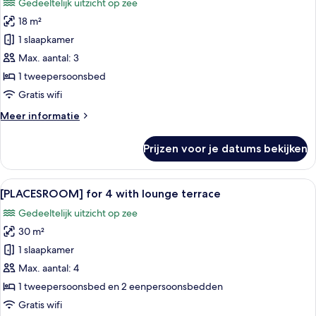
Gedeeltelijk uitzicht op zee
voor
18 m²
[PLACESROOM]
size
1 slaapkamer
M
Max. aantal: 3
for
1 tweepersoonsbed
2+1
Gratis wifi
Seaside
Meer
Meer informatie
laden
details
over
Prijzen voor je datums bekijken
[PLACESROOM]
size
M
Alle
Een dakterras met een zwembad, ligbe
11
for
[PLACESROOM] for 4 with lounge terrace
foto's
2+1
Gedeeltelijk uitzicht op zee
Seaside
voor
30 m²
[PLACESROOM]
for
1 slaapkamer
4
Max. aantal: 4
with
1 tweepersoonsbed en 2 eenpersoonsbedden
lounge
Gratis wifi
terrace