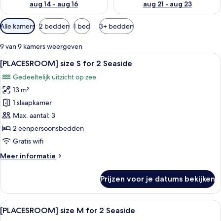
aug 14 - aug 16
aug 21 - aug 23
Beschikbare
Alle kamers
2 bedden
1 bed
3+ bedden
filters
voor
9 van 9 kamers weergeven
kamers
Alle
Hotelkamer met een groot bed, een fla
5
[PLACESROOM] size S for 2 Seaside
foto's
Gedeeltelijk uitzicht op zee
voor
13 m²
[PLACESROOM]
size
1 slaapkamer
S
Max. aantal: 3
for
2 eenpersoonsbedden
2
Gratis wifi
Seaside
Meer
Meer informatie
laden
details
over
Prijzen voor je datums bekijken
[PLACESROOM]
size
S
Alle
Een moderne hotelkamer met een groot
6
for
[PLACESROOM] size M for 2 Seaside
foto's
2