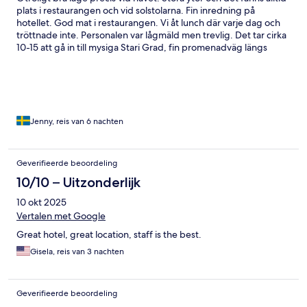
plats i restaurangen och vid solstolarna. Fin inredning på
hotellet. God mat i restaurangen. Vi åt lunch där varje dag och
tröttnade inte. Personalen var lågmäld men trevlig. Det tar cirka
10-15 att gå in till mysiga Stari Grad, fin promenadväg längs
vattnet.
Jenny, reis van 6 nachten
Geverifieerde beoordeling
10/10 – Uitzonderlijk
10 okt 2025
Vertalen met Google
Great hotel, great location, staff is the best.
Gisela, reis van 3 nachten
Geverifieerde beoordeling